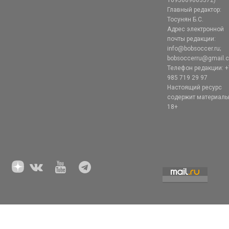
Главный редактор:
Тосунян Б.С.
Адрес электронной
почты редакции:
info@bobsoccer.ru;
bobsoccerru@gmail.
Телефон редакции: +
985 719 29 97
Настоящий ресурс
содержит материал
18+