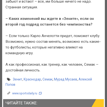
забьют и встают – все, им больше ничего не надо.
Странная ситуация.
– Каких изменений вы ждете в «Зените», если он
второй год подряд останется без чемпионства?
– Если только Карло Анчелотти придет, поможет клубу.
Возможно, нужно состав менять, возможно есть какие-
то футболисты, которые негативно влияют на
командную игру.
А как профессионал, как тренер, как человек, Семак –
достойная личность.
Зенит
,
Краснодар
,
Семак
,
Мурад Мусаев
,
Алексей
Попов
www.sportsdaily.ru
ЧИТАЙТЕ ТАКЖЕ: