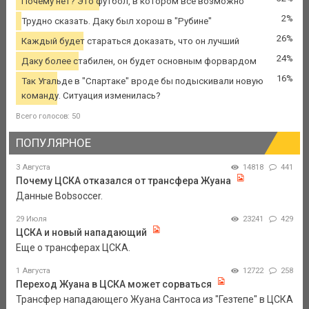
Почему нет? Это футбол, в котором все возможно
2%
Трудно сказать. Даку был хорош в "Рубине"
26%
Каждый будет стараться доказать, что он лучший
24%
Даку более стабилен, он будет основным форвардом
16%
Так Угальде в "Спартаке" вроде бы подыскивали новую
команду. Ситуация изменилась?
Всего голосов: 50
ПОПУЛЯРНОЕ
3 Августа
14818
441
Почему ЦСКА отказался от трансфера Жуана
Данные Bobsoccer.
29 Июля
23241
429
ЦСКА и новый нападающий
Еще о трансферах ЦСКА.
1 Августа
12722
258
Переход Жуана в ЦСКА может сорваться
Трансфер нападающего Жуана Сантоса из "Гезтепе" в ЦСКА