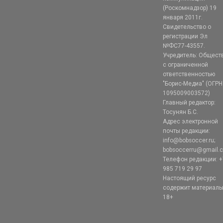
(Роскомнадзор) 19
января 2011г.
Свидетельство о
регистрации Эл
№ФС77-43557.
Учредитель: Общест
с ограниченной
ответственностью
"Борис-Медиа" (ОГРН
1095009003572)
Главный редактор:
Тосунян Б.С.
Адрес электронной
почты редакции:
info@bobsoccer.ru;
bobsoccerru@gmail.
Телефон редакции: +
985 719 29 97
Настоящий ресурс
содержит материал
18+