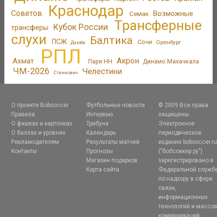
Краснодар
Советов
Возможные
Семак
Трансферные
Кубок России
трансферы
слухи
Балтика
ПСЖ
Сочи
Оренбург
Дзюба
РПЛ
Акрон
Ахмат
Пари НН
Динамо Махачкала
ЧМ-2026
Челестини
Станкович
О проекте Bobsoccer
Футбольные новости
© 2009 Все права
Правила
Интервью
защищены.
О фишках и карточках
Трибуна
Электронное
О баллах и уровнях
Календарь
периодическое
Рекламодателям
Результаты матчей
издание bobsoccer.r
Контакты
Прогнозы
("бобсоккер.ру")
Магазин подарков
зарегистрировано в
Карта сайта
Федеральной служб
по надзору в сфере
связи,
информационных
технологий и массо
коммуникаций