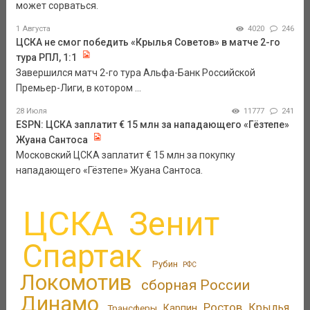
может сорваться.
1 Августа
4020
246
ЦСКА не смог победить «Крылья Советов» в матче 2-го
тура РПЛ, 1:1
Завершился матч 2-го тура Альфа-Банк Российской
Премьер-Лиги, в котором ...
28 Июля
11777
241
ESPN: ЦСКА заплатит € 15 млн за нападающего «Гёзтепе»
Жуана Сантоса
Московский ЦСКА заплатит € 15 млн за покупку
нападающего «Гёзтепе» Жуана Сантоса.
ЦСКА
Зенит
Спартак
Рубин
РФС
Локомотив
сборная России
Динамо
Ростов
Крылья
Трансферы
Карпин