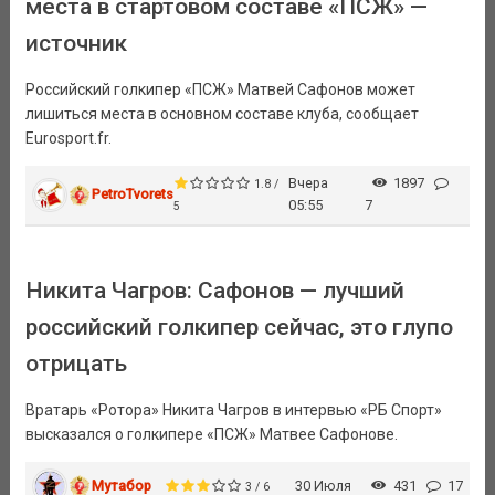
места в стартовом составе «ПСЖ» —
источник
Российский голкипер «ПСЖ» Матвей Сафонов может
лишиться места в основном составе клуба, сообщает
Eurosport.fr.
Вчера
1897
1.8 /
PetroTvorets
05:55
7
5
Никита Чагров: Сафонов — лучший
российский голкипер сейчас, это глупо
отрицать
Вратарь «Ротора» Никита Чагров в интервью «РБ Спорт»
высказался о голкипере «ПСЖ» Матвее Сафонове.
Мутабор
30 Июля
431
17
3 / 6