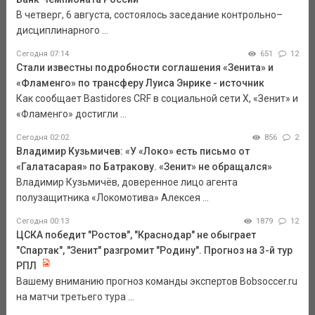
В четверг, 6 августа, состоялось заседание контрольно–
дисциплинарного ...
Сегодня 07:14
651
12
Стали известны подробности соглашения «Зенита» и
«Фламенго» по трансферу Луиса Энрике - источник
Как сообщает Bastidores CRF в социальной сети Х, «Зенит» и
«Фламенго» достигли ...
Сегодня 02:02
856
2
Владимир Кузьмичев: «У «Локо» есть письмо от
«Галатасарая» по Батракову. «Зенит» не обращался»
Владимир Кузьмичёв, доверенное лицо агента
полузащитника «Локомотива» Алексея ...
Сегодня 00:13
1879
12
ЦСКА победит "Ростов", "Краснодар" не обыграет
"Спартак", "Зенит" разгромит "Родину". Прогноз на 3-й тур
РПЛ
Вашему вниманию прогноз команды экспертов Bobsoccer.ru
на матчи третьего тура ...