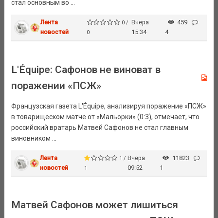
стал основным во ...
Лента
Вчера
459
0 /
новостей
15:34
4
0
L'Équipe: Сафонов не виноват в
поражении «ПСЖ»
Французская газета L'Équipe, анализируя поражение «ПСЖ»
в товарищеском матче от «Мальорки» (0:3), отмечает, что
российский вратарь Матвей Сафонов не стал главным
виновником ...
Лента
Вчера
11823
1 /
новостей
09:52
1
1
Матвей Сафонов может лишиться