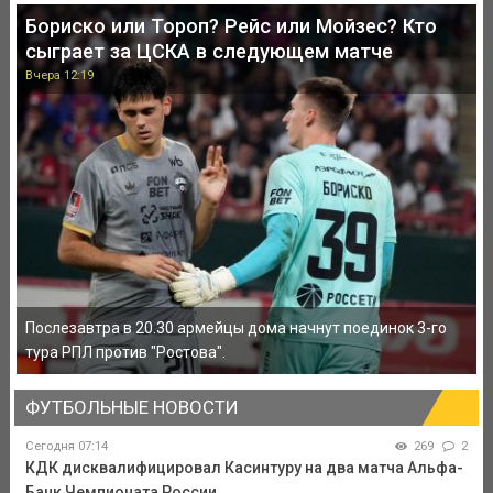
Бориско или Тороп? Рейс или Мойзес? Кто
сыграет за ЦСКА в следующем матче
Вчера 12:19
Послезавтра в 20.30 армейцы дома начнут поединок 3-го
тура РПЛ против "Ростова".
ФУТБОЛЬНЫЕ НОВОСТИ
Сегодня 07:14
269
2
КДК дисквалифицировал Касинтуру на два матча Альфа-
Банк Чемпионата России