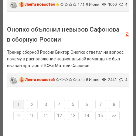
Лента новостей
9 Июня
1060
4
1 / 2
Онопко объяснил невызов Сафонова
в сборную России
Тренер сборной России Виктор Онопко ответил на вопрос,
почему в расположение национальной команды не был
вызван вратарь «ПСЖ» Матвей Сафонов.
Лента новостей
8 Июня
2442
4
0 / 0
1
2
3
4
5
6
7
8
9
10
11
12
13
14
15
>>