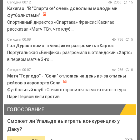
Сегодня 00:12
2366
15
Кахигао: "В "Спартаке" очень довольны молодыми
футболистами"
Спортивный директор «Спартака» Франсис Кахигао
рассказал «Матч ТВ», что клуб ...
Сегодня 00:08
786
5
Гол Дурана помог «Бенфике» разгромить «Хартс»
Португальская «Бенфика» разгромила шотландский «Хартс»
в первом матче 3-го ...
Сегодня 00:07
256
0
Матч "Торпедо" - "Сочи" отложен на день из-за отмены
рейсов в аэропорту Сочи
Футбольный клуб «Сочи» отправится на матч пятого тура
Пари Первой лиги против ...
ГОЛОСОВАНИЕ
Сможет ли Угальде выиграть конкуренцию у
Даку?
32%