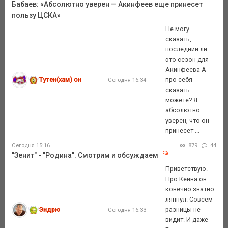
Бабаев: «Абсолютно уверен — Акинфеев еще принесет
пользу ЦСКА»
Не могу
сказать,
последний ли
это сезон для
Акинфеева А
Тутен(хам) он
про себя
Сегодня 16:34
сказать
можете? Я
абсолютно
уверен, что он
принесет ...
Сегодня 15:16
879
44
"Зенит" - "Родина". Смотрим и обсуждаем
Приветствую.
Про Кейна он
конечно знатно
ляпнул. Совсем
Эндрю
разницы не
Сегодня 16:33
видит. И даже