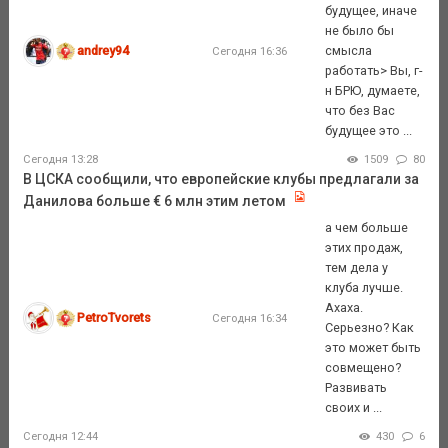
будущее, иначе
не было бы
andrey94
смысла
Сегодня 16:36
работать> Вы, г-
н БРЮ, думаете,
что без Вас
будущее это ...
Сегодня 13:28
1509
80
В ЦСКА сообщили, что европейские клубы предлагали за
Данилова больше € 6 млн этим летом
а чем больше
этих продаж,
тем дела у
клуба лучше.
Ахаха.
PetroTvorets
Сегодня 16:34
Серьезно? Как
это может быть
совмещено?
Развивать
своих и ...
Сегодня 12:44
430
6