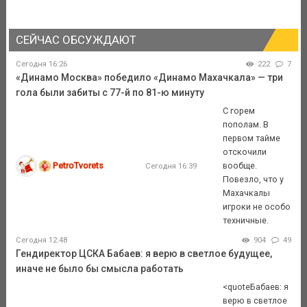
СЕЙЧАС ОБСУЖДАЮТ
Сегодня 16:26
222
7
«Динамо Москва» победило «Динамо Махачкала» — три
гола были забиты с 77-й по 81-ю минуту
С горем
пополам. В
первом тайме
отскочили
PetroTvorets
вообще.
Сегодня 16:39
Повезло, что у
Махачкалы
игроки не особо
техничные.
Сегодня 12:48
904
49
Гендиректор ЦСКА Бабаев: я верю в светлое будущее,
иначе не было бы смысла работать
<quoteБабаев: я
верю в светлое