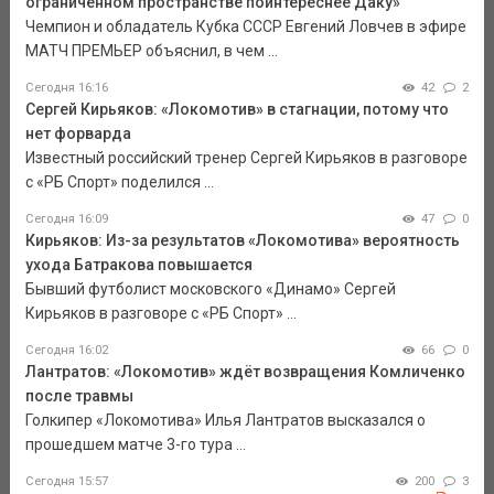
ограниченном пространстве поинтереснее Даку»
Чемпион и обладатель Кубка СССР Евгений Ловчев в эфире
МАТЧ ПРЕМЬЕР объяснил, в чем ...
Сегодня 16:16
42
2
Сергей Кирьяков: «Локомотив» в стагнации, потому что
нет форварда
Известный российский тренер Сергей Кирьяков в разговоре
с «РБ Спорт» поделился ...
Сегодня 16:09
47
0
Кирьяков: Из-за результатов «Локомотива» вероятность
ухода Батракова повышается
Бывший футболист московского «Динамо» Сергей
Кирьяков в разговоре с «РБ Спорт» ...
Сегодня 16:02
66
0
Лантратов: «Локомотив» ждёт возвращения Комличенко
после травмы
Голкипер «Локомотива» Илья Лантратов высказался о
прошедшем матче 3-го тура ...
Сегодня 15:57
200
3