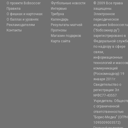
О проекте Bobsoccer
Футбольные новости
© 2009 Все права
Правила
Интервью
защищены.
О фишках и карточках
Трибуна
Электронное
О баллах и уровнях
Календарь
периодическое
Рекламодателям
Результаты матчей
издание bobsoccer.r
Контакты
Прогнозы
("бобсоккер.ру")
Магазин подарков
зарегистрировано в
Карта сайта
Федеральной служб
по надзору в сфере
связи,
информационных
технологий и массо
коммуникаций
(Роскомнадзор) 19
января 2011г.
Свидетельство о
регистрации Эл
№ФС77-43557.
Учредитель: Общест
с ограниченной
ответственностью
"Борис-Медиа" (ОГРН
1095009003572)
Главный редактор: