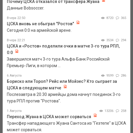
Почему ЦСКА отказался от трансфера Жуана
Данные Bobsoccer.
Вчера 22:50
8720
365
ЦСКА вновь не обыграл "Ростов"
Сегодня 0:0 на армейской арене.
Вчера 22:21
3534
294
ЦСКА и «Ростов» поделили очки в матче 3-го тура РПЛ,
0:0
Завершился матч 3-го тура Альфа-Банк Российской
Премьер-Лиги, в котором ...
6 Августа
9599
286
Бориско или Тороп? Рейс или Мойзес? Кто сыграет за
ЦСКА в следующем матче
Послезавтра в 20.30 армейцы дома начнут поединок 3-го
тура РПЛ против "Ростова".
1 Августа
13206
258
Переход Жуана в ЦСКА может сорваться
Трансфер нападающего Жуана Сантоса из "Гезтепе" в ЦСКА
может сорваться.