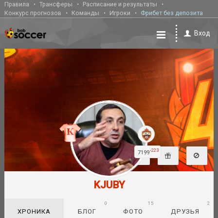
Правила
Трансферы
Расписание и результаты
Конкурс прогнозов
Команды
Игроки
Фрибет без депозита
Вход
-223
7199
KJUBY
0
15
2
ХРОНИКА
БЛОГ
ФОТО
ДРУЗЬЯ