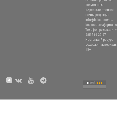
Тосунян Б.С.
Адрес электронной
почты редакции:
info@bobsoccer.ru;
bobsoccerru@gmail.
Телефон редакции: +
985 719 29 97
Настоящий ресурс
содержит материал
18+