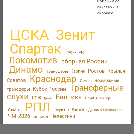
Бог с ним со
скиллами, я
скорее о ...
ЦСКА
Зенит
Спартак
Рубин
РФС
Локомотив
сборная России
Динамо
Ростов
Крылья
Трансферы
Карпин
Краснодар
Советов
Возможные
Семак
Трансферные
Кубок России
трансферы
слухи
Балтика
ПСЖ
Сочи
Оренбург
Дзюба
РПЛ
Акрон
Ахмат
Пари НН
Динамо Махачкала
ЧМ-2026
Челестини
Станкович