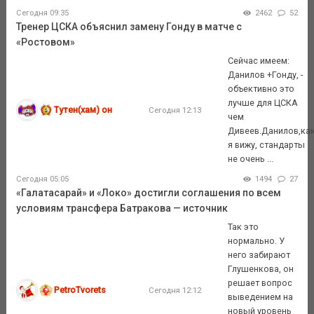
Сегодня 09:35
2462
52
Тренер ЦСКА объяснил замену Гонду в матче с
«Ростовом»
Сейчас имеем:
Данилов +Гонду, -
объективно это
лучше для ЦСКА
Тутен(хам) он
Сегодня 12:13
чем
Дивеев.Данилов,ка
я вижу, стандарты
не очень ...
Сегодня 05:05
1494
27
«Галатасарай» и «Локо» достигли соглашения по всем
условиям трансфера Батракова — источник
Так это
нормально. У
него забирают
Глушенкова, он
решает вопрос
PetroTvorets
Сегодня 12:12
выведением на
новый уровень