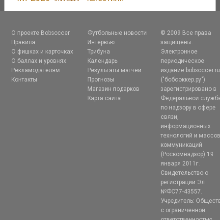
О проекте Bobsoccer
Футбольные новости
© 2009 Все права
Правила
Интервью
защищены.
О фишках и карточках
Трибуна
Электронное
О баллах и уровнях
Календарь
периодическое
Рекламодателям
Результаты матчей
издание bobsoccer.r
Контакты
Прогнозы
("бобсоккер.ру")
Магазин подарков
зарегистрировано в
Карта сайта
Федеральной служб
по надзору в сфере
связи,
информационных
технологий и массо
коммуникаций
(Роскомнадзор) 19
января 2011г.
Свидетельство о
регистрации Эл
№ФС77-43557.
Учредитель: Общест
с ограниченной
ответственностью