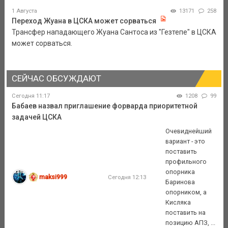
1 Августа
13171
258
Переход Жуана в ЦСКА может сорваться
Трансфер нападающего Жуана Сантоса из "Гезтепе" в ЦСКА
может сорваться.
СЕЙЧАС ОБСУЖДАЮТ
Сегодня 11:17
1208
99
Бабаев назвал приглашение форварда приоритетной
задачей ЦСКА
Очевиднейший
вариант - это
поставить
профильного
опорника
maksi999
Сегодня 12:13
Баринова
опорником, а
Кисляка
поставить на
позицию АПЗ, ...