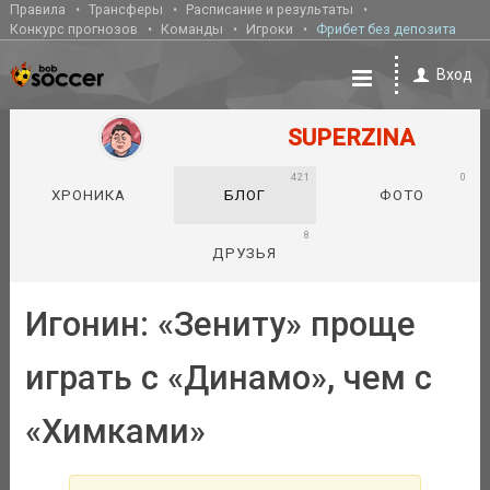
Правила
Трансферы
Расписание и результаты
Конкурс прогнозов
Команды
Игроки
Фрибет без депозита
Вход
SUPERZINA
421
0
ХРОНИКА
БЛОГ
ФОТО
8
ДРУЗЬЯ
Игонин: «Зениту» проще
играть с «Динамо», чем с
«Химками»