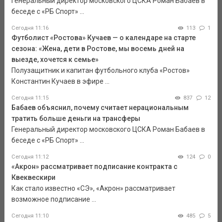
Генеральный директор московского ЦСКА Роман Бабаев в
беседе с «РБ Спорт» ...
Сегодня 11:16
113
1
Футболист «Ростова» Кучаев — о календаре на старте
сезона: «Жена, дети в Ростове, мы восемь дней на
выезде, хочется к семье»
Полузащитник и капитан футбольного клуба «Ростов»
Константин Кучаев в эфире ...
Сегодня 11:15
837
12
Бабаев объяснил, почему считает нерациональным
тратить больше деньги на трансферы
Генеральный директор московского ЦСКА Роман Бабаев в
беседе с «РБ Спорт» ...
Сегодня 11:12
124
0
«Акрон» рассматривает подписание контракта с
Квеквескири
Как стало известно «СЭ», «Акрон» рассматривает
возможное подписание ...
Сегодня 11:10
485
5