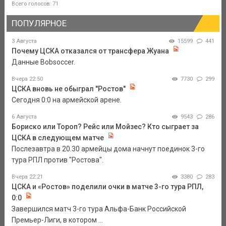
Всего голосов: 71
ПОПУЛЯРНОЕ
3 Августа
15599
441
Почему ЦСКА отказался от трансфера Жуана
Данные Bobsoccer.
Вчера 22:50
7730
299
ЦСКА вновь не обыграл "Ростов"
Сегодня 0:0 на армейской арене.
6 Августа
9543
286
Бориско или Тороп? Рейс или Мойзес? Кто сыграет за
ЦСКА в следующем матче
Послезавтра в 20.30 армейцы дома начнут поединок 3-го
тура РПЛ против "Ростова".
Вчера 22:21
3380
283
ЦСКА и «Ростов» поделили очки в матче 3-го тура РПЛ,
0:0
Завершился матч 3-го тура Альфа-Банк Российской
Премьер-Лиги, в котором ...