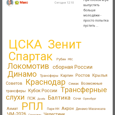
Макс
Сегодня 12:10
выпустить
больше
молодёжи -
просто попытка
пустить ...
ЦСКА
Зенит
Спартак
Рубин
РФС
Локомотив
сборная России
Динамо
Ростов
Крылья
Трансферы
Карпин
Краснодар
Советов
Возможные
Семак
Трансферные
Кубок России
трансферы
слухи
Балтика
ПСЖ
Сочи
Оренбург
Дзюба
РПЛ
Акрон
Ахмат
Пари НН
Динамо Махачкала
ЧМ-2026
Челестини
Станкович