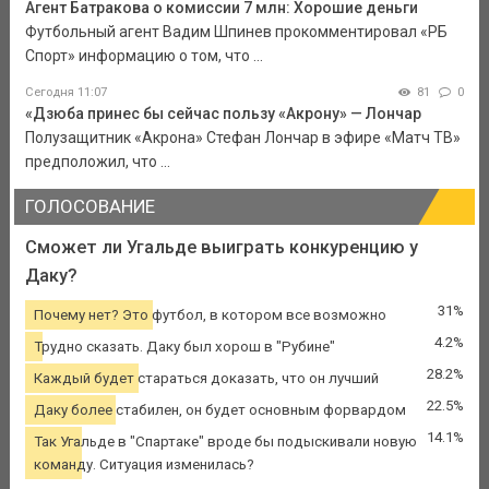
Агент Батракова о комиссии 7 млн: Хорошие деньги
Футбольный агент Вадим Шпинев прокомментировал «РБ
Спорт» информацию о том, что ...
Сегодня 11:07
81
0
«Дзюба принес бы сейчас пользу «Акрону» — Лончар
Полузащитник «Акрона» Стефан Лончар в эфире «Матч ТВ»
предположил, что ...
ГОЛОСОВАНИЕ
Сможет ли Угальде выиграть конкуренцию у
Даку?
31%
Почему нет? Это футбол, в котором все возможно
4.2%
Трудно сказать. Даку был хорош в "Рубине"
28.2%
Каждый будет стараться доказать, что он лучший
22.5%
Даку более стабилен, он будет основным форвардом
14.1%
Так Угальде в "Спартаке" вроде бы подыскивали новую
команду. Ситуация изменилась?