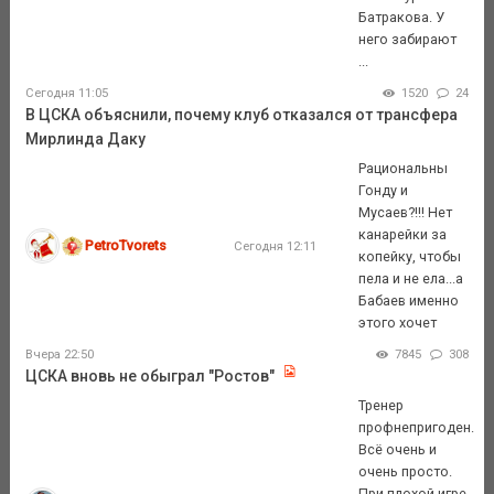
Батракова. У
него забирают
...
Сегодня 11:05
1520
24
В ЦСКА объяснили, почему клуб отказался от трансфера
Мирлинда Даку
Рациональны
Гонду и
Мусаев?!!! Нет
канарейки за
PetroTvorets
Сегодня 12:11
копейку, чтобы
пела и не ела...а
Бабаев именно
этого хочет
Вчера 22:50
7845
308
ЦСКА вновь не обыграл "Ростов"
Тренер
профнепригоден.
Всё очень и
очень просто.
При плохой игре