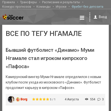
Правила
Трансферы
Расписание и результаты
Конкурс прогнозов
Команды
Игроки
Фрибет без депозита
Вход
ВСЕ ПО ТЕГУ НГАМАЛЕ
Бывший футболист «Динамо» Муми
Нгамале стал игроком кипрского
«Пафоса»
Камерунский вингер Муми Нгамале определился с новым
клубом после ухода из московского «Динамо». Футболист
продолжит карьеру в кипрском «Пафосе».
Borg
4 Августа
554
3
5 / 1