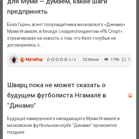
для Муми — думаем, какие шаги
предпринять
Бояз Горен, агент полузащитника московского «Динамо»
Муми Нгамале, в беседе с корреспондентом «РБ Спорт»
отреагировал на новость о том, что бело-голубые не
договорились о ...
Мутабор
20 Июня
1796
7
0 / 0
Шварц пока не может сказать о
будущем футболиста Нгамалё в
"Динамо"
Будущее камерунского нападающего Муми Нгамалё в
московском футбольном клубе "Динамо" прояснится
позднее.