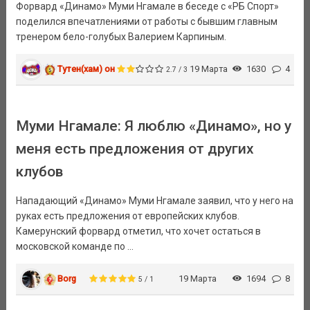
Форвард «Динамо» Муми Нгамале в беседе с «РБ Спорт»
поделился впечатлениями от работы с бывшим главным
тренером бело-голубых Валерием Карпиным.
Тутен(хам) он
19 Марта
1630
4
2.7 / 3
Муми Нгамале: Я люблю «Динамо», но у
меня есть предложения от других
клубов
Нападающий «Динамо» Муми Нгамале заявил, что у него на
руках есть предложения от европейских клубов.
Камерунский форвард отметил, что хочет остаться в
московской команде по ...
Borg
19 Марта
1694
8
5 / 1