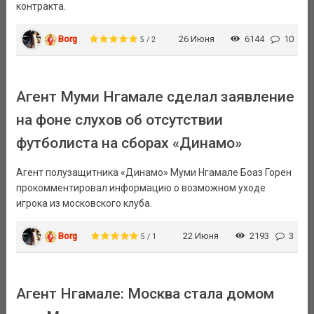
контракта.
Borg
26 Июня
6144
10
5 / 2
Агент Муми Нгамале сделал заявление
на фоне слухов об отсутствии
футболиста на сборах «Динамо»
Агент полузащитника «Динамо» Муми Нгамале Боаз Горен
прокомментировал информацию о возможном уходе
игрока из московского клуба.
Borg
22 Июня
2193
3
5 / 1
Агент Нгамале: Москва стала домом