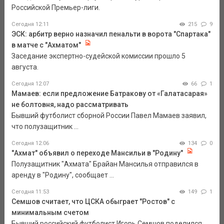
Российской Премьер-лиги.
Сегодня 12:11
215
9
ЭСК: арбитр верно назначил пенальти в ворота "Спартака"
в матче с "Ахматом"
Заседание экспертно-судейской комиссии прошло 5
августа.
Сегодня 12:07
66
1
Мамаев: если предложение Батракову от «Галатасарая»
не болтовня, надо рассматривать
Бывший футболист сборной России Павел Мамаев заявил,
что полузащитник ...
Сегодня 12:06
134
0
"Ахмат" объявил о переходе Мансильи в "Родину"
Полузащитник "Ахмата" Брайан Мансилья отправился в
аренду в "Родину", сообщает ...
Сегодня 11:53
149
1
Семшов считает, что ЦСКА обыграет "Ростов" с
минимальным счетом
Бывший российский футболист Игорь Семшов поделился