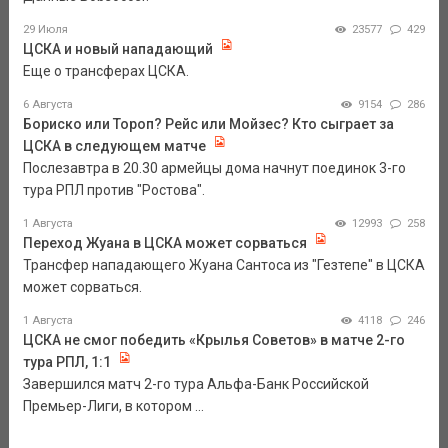
29 Июля
23577
429
ЦСКА и новый нападающий
Еще о трансферах ЦСКА.
6 Августа
9154
286
Бориско или Тороп? Рейс или Мойзес? Кто сыграет за
ЦСКА в следующем матче
Послезавтра в 20.30 армейцы дома начнут поединок 3-го
тура РПЛ против "Ростова".
1 Августа
12993
258
Переход Жуана в ЦСКА может сорваться
Трансфер нападающего Жуана Сантоса из "Гезтепе" в ЦСКА
может сорваться.
1 Августа
4118
246
ЦСКА не смог победить «Крылья Советов» в матче 2-го
тура РПЛ, 1:1
Завершился матч 2-го тура Альфа-Банк Российской
Премьер-Лиги, в котором ...