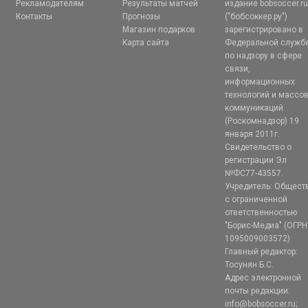
Рекламодателям
Результаты матчей
издание bobsoccer.r
Контакты
Прогнозы
("бобсоккер.ру")
Магазин подарков
зарегистрировано в
Карта сайта
Федеральной служб
по надзору в сфере
связи,
информационных
технологий и массо
коммуникаций
(Роскомнадзор) 19
января 2011г.
Свидетельство о
регистрации Эл
№ФС77-43557.
Учредитель: Общест
с ограниченной
ответственностью
"Борис-Медиа" (ОГРН
1095009003572)
Главный редактор:
Тосунян Б.С.
Адрес электронной
почты редакции:
info@bobsoccer.ru;