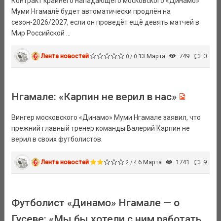
Контракт крайнего нападающего московского «Динамо»
Муми Нгамалё будет автоматически продлён на
сезон-2026/2027, если он проведёт ещё девять матчей в
Мир Российской ...
Лента новостей
13 Марта
749
0
0 / 0
Нгамале: «Карпин не верил в нас»
Вингер московского «Динамо» Муми Нгамале заявил, что
прежний главный тренер команды Валерий Карпин не
верил в своих футболистов.
Лента новостей
6 Марта
1741
9
2 / 4
Футболист «Динамо» Нгамале — о
Гусеве: «Мы бы хотели с ним работать,