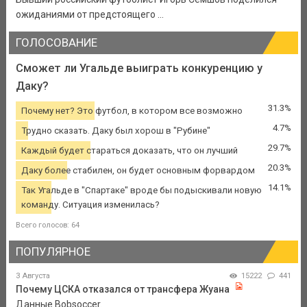
ожиданиями от предстоящего ...
ГОЛОСОВАНИЕ
Сможет ли Угальде выиграть конкуренцию у
Даку?
31.3%
Почему нет? Это футбол, в котором все возможно
4.7%
Трудно сказать. Даку был хорош в "Рубине"
29.7%
Каждый будет стараться доказать, что он лучший
20.3%
Даку более стабилен, он будет основным форвардом
14.1%
Так Угальде в "Спартаке" вроде бы подыскивали новую
команду. Ситуация изменилась?
Всего голосов: 64
ПОПУЛЯРНОЕ
3 Августа
15222
441
Почему ЦСКА отказался от трансфера Жуана
Данные Bobsoccer.