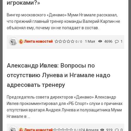
игроками?»
Вингер московского «Динамо» Муми Нгамале рассказал,
что прежний главный тренер команды Валерий Карпин не
объяснял ему, почему он не попадает в состав.
Лента новостей
1 Мая
4696
1
0 / 0
Александр Ивлев: Вопросы по
отсутствию Лунева и Нгамале надо
адресовать тренеру
Председатель совета директоров «Динамо» Александр
Ивлев прокомментировал для «РБ Спорт» слухи о причинах
отсутствия вратаря Андрея Лунева и полузащитника Муми
Нгамале в ...
Лента новостей
24 Апреля
919
0
0 / 0