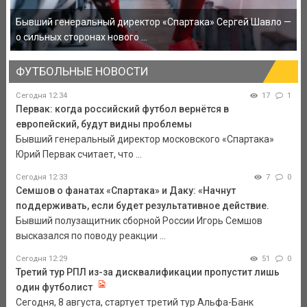
Бывший генеральный директор «Спартака» Сергей Шавло —
о сильных сторонах нового ...
ФУТБОЛЬНЫЕ НОВОСТИ
Сегодня 12:34
17
1
Первак: когда российский футбол вернётся в
европейский, будут видны проблемы
Бывший генеральный директор московского «Спартака»
Юрий Первак считает, что ...
Сегодня 12:33
7
0
Семшов о фанатах «Спартака» и Даку: «Начнут
поддерживать, если будет результативное действие.
Бывший полузащитник сборной России Игорь Семшов
высказался по поводу реакции ...
Сегодня 12:29
51
0
Третий тур РПЛ из-за дисквалификации пропустит лишь
один футболист
Сегодня, 8 августа, стартует третий тур Альфа-Банк