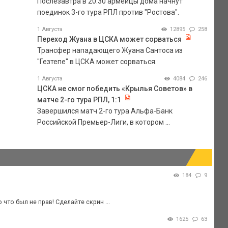
Послезавтра в 20.30 армейцы дома начнут
поединок 3-го тура РПЛ против "Ростова".
1 Августа
12895
258
Переход Жуана в ЦСКА может сорваться
Трансфер нападающего Жуана Сантоса из
"Гезтепе" в ЦСКА может сорваться.
1 Августа
4084
246
ЦСКА не смог победить «Крылья Советов» в
матче 2-го тура РПЛ, 1:1
Завершился матч 2-го тура Альфа-Банк
Российской Премьер-Лиги, в котором ...
184
9
что был не прав! Сделайте скрин ...
1625
63