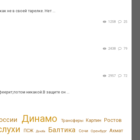
к не в своей тарелке. Нет ...
1258
25
2438
79
2957
72
офеерит,потом никакой.В защите он ...
Динамо
оссии
Ростов
Трансферы
Карпин
слухи
Балтика
Ахмат
ПСЖ
Сочи
Оренбург
Дзюба