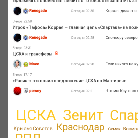
«Фламенго» оповестил «Зенит» о готовности заплатить за 
Renegade
Короля делает св
Сегодня 02:35
Вчера 22:58
Игрок «Пафоса» Коррея — главная цель «Спартака» на поз
Renegade
Спонсору северо
Сегодня 02:28
Вчера 23:31
ЦСКА и трансферы
Макс
Если никого не ку
Сегодня 02:28
Вчера 17:17
«Расинг» отклонил предложение ЦСКА по Мартирене
persey
Что мы Кругового 
Сегодня 02:21
ЦСКА
Зенит
Спа
Краснодар
Крылья Советов
Возмо
Семак