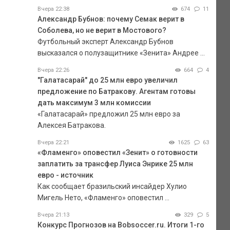
Вчера 22:38
674
11
Александр Бубнов: почему Семак верит в
Соболева, но не верит в Мостового?
Футбольный эксперт Александр Бубнов
высказался о полузащитнике «Зенита» Андрее ...
Вчера 22:26
664
4
"Галатасарай" до 25 млн евро увеличил
предложение по Батракову. Агентам готовы
дать максимум 3 млн комиссии
«Галатасарай» предложил 25 млн евро за
Алексея Батракова.
Вчера 22:21
1625
63
«Фламенго» оповестил «Зенит» о готовности
заплатить за трансфер Луиса Энрике 25 млн
евро - источник
Как сообщает бразильский инсайдер Хулио
Мигель Нето, «Фламенго» оповестил ...
Вчера 21:13
329
5
Конкурс Прогнозов на Bobsoccer.ru. Итоги 1-го