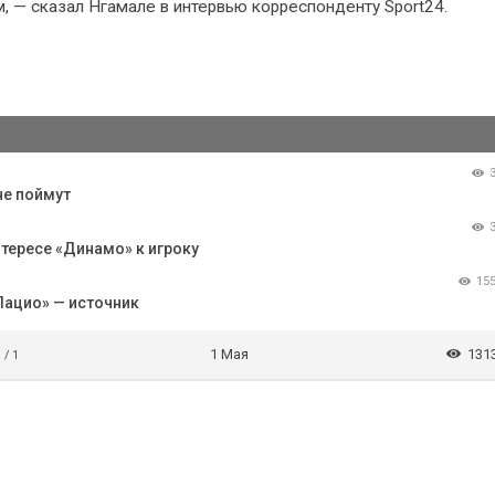
м, — сказал Нгамале в интервью корреспонденту Sport24.
не поймут
тересе «Динамо» к игроку
15
Лацио» — источник
1 Мая
131
 / 1