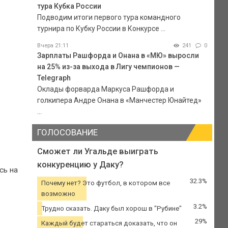
тура Кубка России
Подводим итоги первого тура командного
турнира по Кубку России в Конкурсе ...
Вчера 21:11
241
0
Зарплаты Рашфорда и Онана в «МЮ» выросли
на 25% из-за выхода в Лигу чемпионов —
Telegraph
Оклады форварда Маркуса Рашфорда и
голкипера Андре Онана в «Манчестер Юнайтед»
...
ГОЛОСОВАНИЕ
Сможет ли Угальде выиграть
конкуренцию у Даку?
сь на
32.3%
Почему нет? Это футбол, в котором все
возможно
3.2%
Трудно сказать. Даку был хорош в "Рубине"
29%
Каждый будет стараться доказать, что он