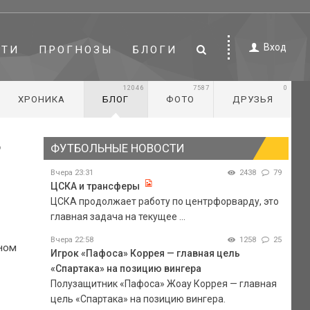
Вход
СТИ
ПРОГНОЗЫ
БЛОГИ
12046
7587
0
ХРОНИКА
БЛОГ
ФОТО
ДРУЗЬЯ
ь
ФУТБОЛЬНЫЕ НОВОСТИ
Вчера 23:31
2438
79
ЦСКА и трансферы
ЦСКА продолжает работу по центрфорварду, это
главная задача на текущее ...
Вчера 22:58
1258
25
ином
Игрок «Пафоса» Коррея — главная цель
«Спартака» на позицию вингера
Полузащитник «Пафоса» Жоау Коррея — главная
цель «Спартака» на позицию вингера.