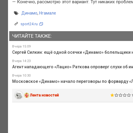
— Конечно, рассмотрю этот вариант. Тут никаких пробле
Динамо
,
Нгамале
sport24.ru
ЧИТАЙТЕ ТАКЖЕ:
Вчера 15:09
Сергей Силкин: ещё одной осечки «Динамо» болельщики 
Вчера 14:23
Агент нападающего «Лацио» Раткова опроверг слухи об ин
Вчера 10:30
Московское «Динамо» начало переговоры по форварду «
Лента новостей
1