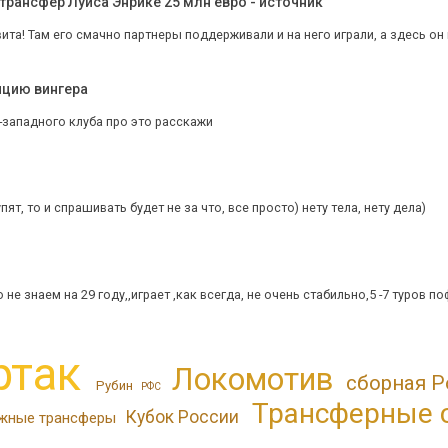
трансфер Луиса Энрике 25 млн евро - источник
ита! Там его смачно партнеры поддерживали и на него играли, а здесь он ка
ицию вингера
-западного клуба про это расскажи
пят, то и спрашивать будет не за что, все просто) нету тела, нету дела)
не знаем на 29 году,,играет ,как всегда, не очень стабильно,5 -7 туров п
ртак
Локомотив
сборная Р
Рубин
РФС
Трансферные 
Кубок России
жные трансферы