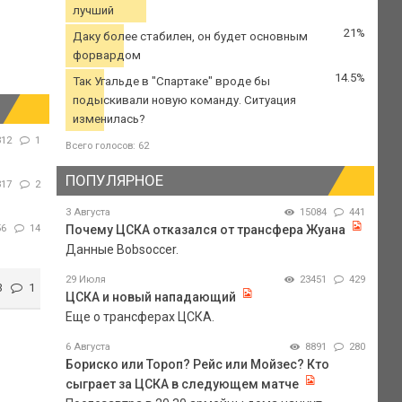
лучший
21%
Даку более стабилен, он будет основным
форвардом
14.5%
Так Угальде в "Спартаке" вроде бы
подыскивали новую команду. Ситуация
изменилась?
312
1
Всего голосов: 62
ПОПУЛЯРНОЕ
317
2
3 Августа
15084
441
56
14
Почему ЦСКА отказался от трансфера Жуана
Данные Bobsoccer.
29 Июля
23451
429
3
1
ЦСКА и новый нападающий
Еще о трансферах ЦСКА.
6 Августа
8891
280
Бориско или Тороп? Рейс или Мойзес? Кто
сыграет за ЦСКА в следующем матче