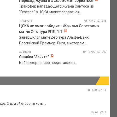
Переход Жуана в ЦСКА может сорваться
Трансфер нападающего Жуана Сантоса из
"Гезтепе" в ЦСКА может сорваться.
1 Августа
4140
246
ЦСКА не смог победить «Крылья Советов» в
матче 2-го тура РПЛ, 1:1
Завершился матч 2-го тура Альфа-Банк
Российской Премьер-Лиги, в котором ...
30 Июля
11700
240
Ошибка "Зенита"
Бобсоккер-юниор представляет.
560
11
до. С другой стороны хоть ...
68
2