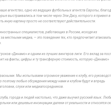
наше агентство, одно из ведущих футбольных агентств Европы, благо
е выстраивались в том числе через Эли Дасу, которого я привел в
ь иную картину просто не соответствуют действительности.
 иностранных специалистов, работающих в России, исходя из
 за местными медиа, — это поведение тех, кто предпочитает атаковат
ю.
гроков «Динамо» и одним из лучших вингеров лиги. Его вклад за пос
рит на факты, цифры и ту трансферную стоимость, которую «Динамо»
расными. Мы испытываем огромное уважение к клубу, его руководст
о поэтому любые обсуждения между нами и клубом будут и впредь
заголовки, слухи или медиапосредников.
луба, города и людей настолько, что даже выучил русский язык. Лю
рлыки или дешевые инсинуации далеки от реальности и относятся ск