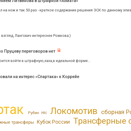
ением Литвинова в штрафной «Ахмата»
л на нож и так 50 раз - краткое содержание решения ЭСК по данному эпи
 взгляд, Лангович интереснее Рожкова.)
по Пруцеву переговоров нет
оится войти в штрафную,хаха,в идеальной форме...
ровали на интерес «Спартака» к Коррейе
ртак
Локомотив
сборная Р
Рубин
РФС
Трансферные 
Кубок России
жные трансферы