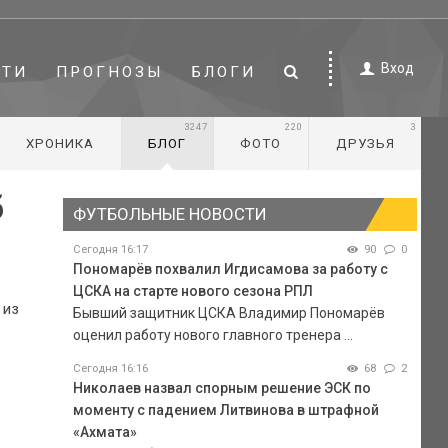
Вход
СТИ
ПРОГНОЗЫ
БЛОГИ
3247
220
3
ХРОНИКА
БЛОГ
ФОТО
ДРУЗЬЯ
б
ФУТБОЛЬНЫЕ НОВОСТИ
Сегодня 16:17
90
0
Пономарёв похвалил Игдисамова за работу с
ЦСКА на старте нового сезона РПЛ
 из
Бывший защитник ЦСКА Владимир Пономарёв
оценил работу нового главного тренера ...
Сегодня 16:16
68
2
Николаев назвал спорным решение ЭСК по
моменту с падением Литвинова в штрафной
«Ахмата»
.