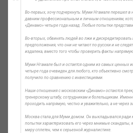
Во-первых, хочу подчеркнуть: Муми Нгамале перешел в 
давним профессиональным и личным отношениям, которы
«Динамо» четыре года назад. Любые попытки представит
Во-вторых, обвинять людей во лжи и дискредитировать
предположения, что они не читают по-русски и не следят
издалека, вместо того чтобы проверить факты напряму
Муми Нгамале был и остается одним из самых ценных и
четыре года очевиден для любого, кто объективно смот
получило по сравнению с инвестициями.
Наши отношения с московским «Динамо» остаются прек
тренерскому штабу, сотрудникам и болельщикам. Именн
проходить напрямую, честно и уважительно, а не через 
Москва стала для Муми домом. Он выкладывался ради к
попытки характеризовать его через мнимые скандалы, я
миру сплетен, чем к серьезной журналистике.