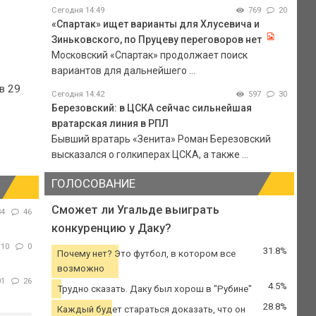
Сегодня 14:49
769
20
«Спартак» ищет варианты для Хлусевича и
Зиньковского, по Пруцеву переговоров нет
Московский «Спартак» продолжает поиск
вариантов для дальнейшего ...
в 29
Сегодня 14:42
597
30
Березовский: в ЦСКА сейчас сильнейшая
вратарская линия в РПЛ
Бывший вратарь «Зенита» Роман Березовский
высказался о голкиперах ЦСКА, а также ...
ГОЛОСОВАНИЕ
Сможет ли Угальде выиграть
34
46
конкуренцию у Даку?
110
0
31.8%
Почему нет? Это футбол, в котором все
возможно
01
26
4.5%
Трудно сказать. Даку был хорош в "Рубине"
28.8%
Каждый будет стараться доказать, что он