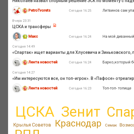
Николаев назвал спорным решение ЭСК по моменту с пад
PetroTvorets
Литвинов сам упа
Сегодня 16:25
Вчера 23:31
ЦСКА и трансферы
Макс
На мой диванный
Сегодня 16:24
Сегодня 14:49
«Спартак» ищет варианты для Хлусевича и Зиньковского, 
Лента новостей
Барко,который б
Сегодня 16:24
Сегодня 14:27
«Им интересуются все, он топ-игрок». В «Пафосе» отреаги
Лента новостей
Топ-топ- топище
Сегодня 16:23
ЦСКА
Зенит
Спа
Краснодар
Крылья Советов
Возмо
Семак