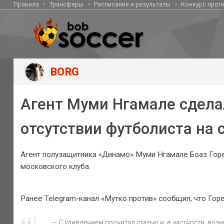
Правила
Трансферы
Расписание и результаты
Конкурс прог
BORG
Агент Муми Нгамале сделал
отсутствии футболиста на 
Агент полузащитника «Динамо» Муми Нгамале Боаз Гор
московского клуба.
Ранее Telegram-канал «Мутко против» сообщил, что Горе
— С удивлением прочитал статью и, в частности, во