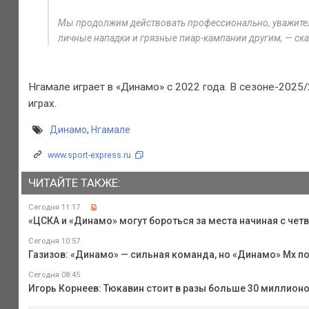
Мы продолжим действовать профессионально, уважител
личные нападки и грязные пиар-кампании другим, — ска
Нгамале играет в «Динамо» с 2022 года. В сезоне-2025/
играх.
Динамо
,
Нгамале
www.sport-express.ru
ЧИТАЙТЕ ТАКЖЕ:
Сегодня 11:17
«ЦСКА и «Динамо» могут бороться за места начиная с четв
Сегодня 10:57
Газизов: «Динамо» — сильная команда, но «Динамо» Мх п
Сегодня 08:45
Игорь Корнеев: Тюкавин стоит в разы больше 30 миллионо