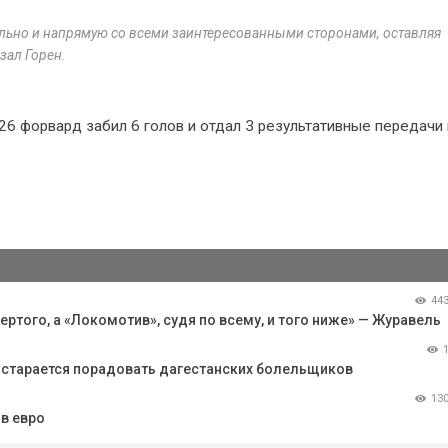
ьно и напрямую со всеми заинтересованными сторонами, оставляя
зал Горен.
26 форвард забил 6 голов и отдал 3 результативные передачи 
44
ертого, а «Локомотив», судя по всему, и того ниже» — Журавель
остарается порадовать дагестанских болельщиков
13
в евро