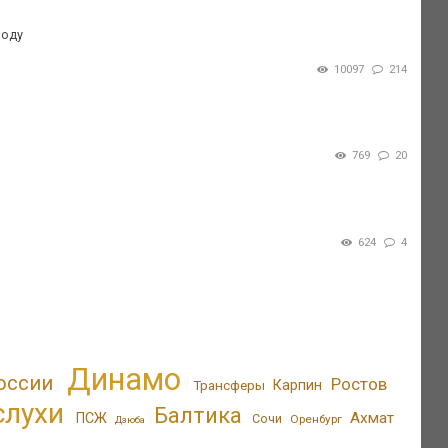
зоду
10097
214
769
20
624
4
Динамо
оссии
Ростов
Трансферы
Карпин
слухи
Балтика
Ахмат
ПСЖ
Сочи
Оренбург
Дзюба