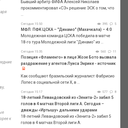
Бывший арбитр ФИФА Алексей Николаев
прокомментировал «СЭ» решение ЭСК о том, что
даря
...
Сегодня 15:50
395
5
МФЛ. ПФК ЦСКА – "Динамо" (Махачкала) – 4:0
Молодежная команда ЦСКА победила в матче
18-го тура Молодежной лиги "Динамо" из ...
ь
Сегодня 15:35
560
11
Позиция «Фламенго» в лице Жозе Бото вызвала
ледние
раздражение у агентов Луиса Энрике - источник
Как сообщают бразильский журналист Фабрисио
Лопес в социальной сети Х, в ...
ву,
Сегодня 15:17
577
8
18-летний Левандовский из «Зенита-2» забил 5
голов в 4 матчах Второй лиги А. Сегодня –
дважды «Иртышу» дальними ударами
бые
18-летний Левандовский из «Зенита-2» забил 5
орее к
голов в 4 матчах Второй лиги А.