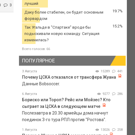
лучший
3
3
19.7%
Даку более стабилен, он будет основным
форвардом
15.2%
Так Угальде в "Спартаке" вроде бы
подыскивали новую команду. Ситуация
изменилась?
Всего голосов: 66
ПОПУЛЯРНОЕ
3 Августа
15289
441
Почему ЦСКА отказался от трансфера Жуана
Данные Bobsoccer.
6 Августа
9277
286
Бориско или Тороп? Рейс или Мойзес? Кто
сыграет за ЦСКА в следующем матче
Послезавтра в 20.30 армейцы дома начнут
поединок 3-го тура РПЛ против "Ростова".
1 Августа
13026
258