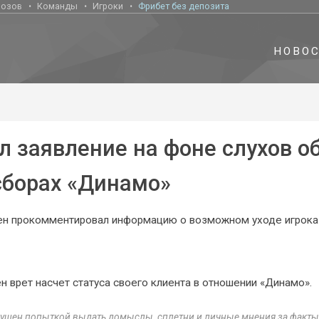
нозов
Команды
Игроки
Фрибет без депозита
НОВО
 заявление на фоне слухов о
сборах «Динамо»
ен прокомментировал информацию о возможном уходе игрока
н врет насчет статуса своего клиента в отношении «Динамо».
змущен попыткой выдать домыслы, сплетни и личные мнения за факты