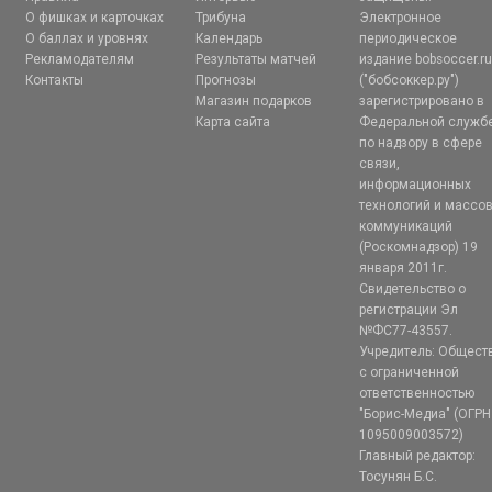
О фишках и карточках
Трибуна
Электронное
О баллах и уровнях
Календарь
периодическое
Рекламодателям
Результаты матчей
издание bobsoccer.r
Контакты
Прогнозы
("бобсоккер.ру")
Магазин подарков
зарегистрировано в
Карта сайта
Федеральной служб
по надзору в сфере
связи,
информационных
технологий и массо
коммуникаций
(Роскомнадзор) 19
января 2011г.
Свидетельство о
регистрации Эл
№ФС77-43557.
Учредитель: Общест
с ограниченной
ответственностью
"Борис-Медиа" (ОГРН
1095009003572)
Главный редактор:
Тосунян Б.С.