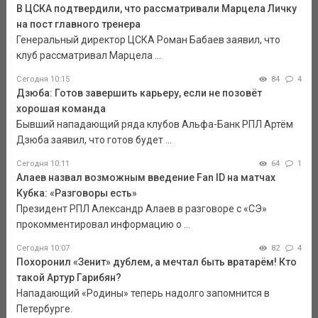
В ЦСКА подтвердили, что рассматривали Марцела Личку
на пост главного тренера
Генеральный директор ЦСКА Роман Бабаев заявил, что
клуб рассматривал Марцела ...
Сегодня 10:15
84
4
Дзюба: Готов завершить карьеру, если не позовёт
хорошая команда
Бывший нападающий ряда клубов Альфа-Банк РПЛ Артём
Дзюба заявил, что готов будет ...
Сегодня 10:11
64
1
Алаев назвал возможным введение Fan ID на матчах
Кубка: «Разговоры есть»
Президент РПЛ Александр Алаев в разговоре с «СЭ»
прокомментировал информацию о ...
Сегодня 10:07
82
4
Похоронил «Зенит» дублем, а мечтал быть вратарём! Кто
такой Артур Гарибян?
Нападающий «Родины» теперь надолго запомнится в
Петербурге.