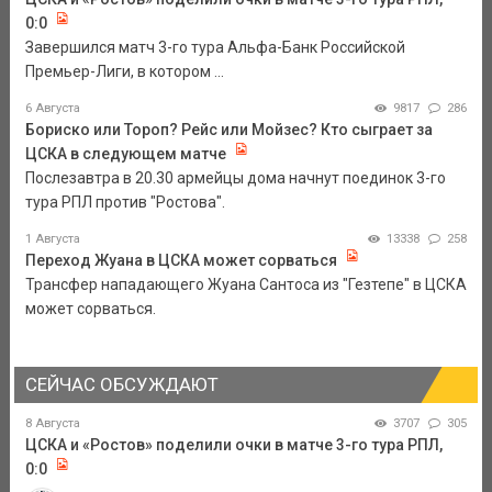
0:0
Завершился матч 3-го тура Альфа-Банк Российской
Премьер-Лиги, в котором ...
6 Августа
9817
286
Бориско или Тороп? Рейс или Мойзес? Кто сыграет за
ЦСКА в следующем матче
Послезавтра в 20.30 армейцы дома начнут поединок 3-го
тура РПЛ против "Ростова".
1 Августа
13338
258
Переход Жуана в ЦСКА может сорваться
Трансфер нападающего Жуана Сантоса из "Гезтепе" в ЦСКА
может сорваться.
СЕЙЧАС ОБСУЖДАЮТ
8 Августа
3707
305
ЦСКА и «Ростов» поделили очки в матче 3-го тура РПЛ,
0:0