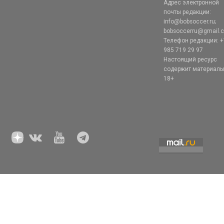
Адрес электронной
почты редакции:
info@bobsoccer.ru;
bobsoccerru@gmail.
Телефон редакции: +
985 719 29 97
Настоящий ресурс
содержит материал
18+