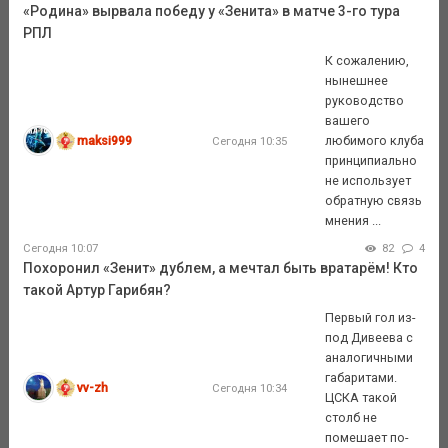
«Родина» вырвала победу у «Зенита» в матче 3-го тура
РПЛ
К сожалению,
нынешнее
руководство
вашего
maksi999
любимого клуба
Сегодня 10:35
принципиально
не использует
обратную связь
мнения ...
Сегодня 10:07
82
4
Похоронил «Зенит» дублем, а мечтал быть вратарём! Кто
такой Артур Гарибян?
Первый гол из-
под Дивеева с
аналогичными
габаритами.
vv-zh
Сегодня 10:34
ЦСКА такой
столб не
помешает по-