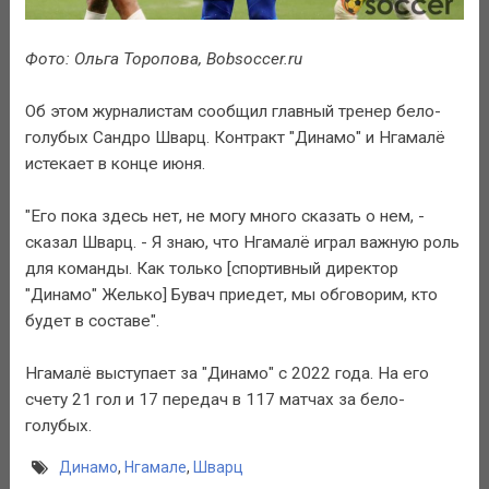
Фото: Ольга Торопова, Bobsoccer.ru
Об этом журналистам сообщил главный тренер бело-
голубых Сандро Шварц. Контракт "Динамо" и Нгамалё
истекает в конце июня.
"Его пока здесь нет, не могу много сказать о нем, -
сказал Шварц. - Я знаю, что Нгамалё играл важную роль
для команды. Как только [спортивный директор
"Динамо" Желько] Бувач приедет, мы обговорим, кто
будет в составе".
Нгамалё выступает за "Динамо" с 2022 года. На его
счету 21 гол и 17 передач в 117 матчах за бело-
голубых.
Динамо
,
Нгамале
,
Шварц