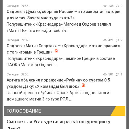
Сегодня 09:53
138
0
Оздоев: «Думаю, сборная России — это закрытая история
для меня. Зачем мне туда ехать?»
Полузащитник «Краснодара» Магомед Оздоев заявил
«Матч ТВ», что не видит себя в ...
Сегодня 09:02
421
7
Оздоев: «Матч «Спартак» — «Краснодар» можно сравнить
с топ-играми в Греции»
Полузащитник «Краснодара», чемпион Греции в составе
ПАОКа Магомед Оздоев ...
Сегодня 08:55
381
1
Артига объяснил поражение «Рубина» со счетом 0:5
уходом Даку: «У команды был шок»
Главный тренер «Рубина» Франк Артига подвел итоги
домашнего матча 3-го тура РПЛ ...
ГОЛОСОВАНИЕ
Сможет ли Угальде выиграть конкуренцию у