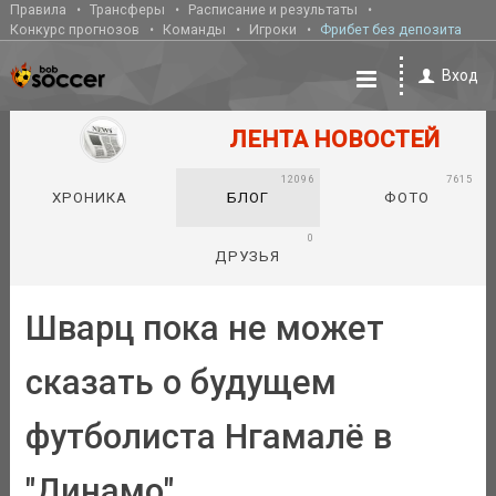
Правила
Трансферы
Расписание и результаты
Конкурс прогнозов
Команды
Игроки
Фрибет без депозита
Вход
ЛЕНТА НОВОСТЕЙ
12096
7615
ХРОНИКА
БЛОГ
ФОТО
0
ДРУЗЬЯ
Шварц пока не может
сказать о будущем
футболиста Нгамалё в
"Динамо"