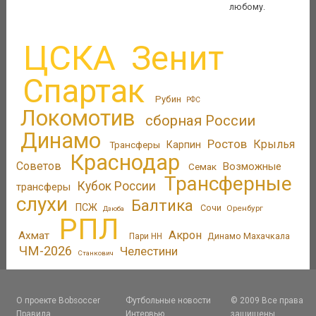
любому.
ЦСКА
Зенит
Спартак
Рубин
РФС
Локомотив
сборная России
Динамо
Ростов
Крылья
Трансферы
Карпин
Краснодар
Советов
Возможные
Семак
Трансферные
Кубок России
трансферы
слухи
Балтика
ПСЖ
Сочи
Оренбург
Дзюба
РПЛ
Акрон
Ахмат
Динамо Махачкала
Пари НН
ЧМ-2026
Челестини
Станкович
О проекте Bobsoccer
Футбольные новости
© 2009 Все права
Правила
Интервью
защищены.