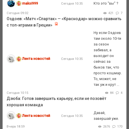
maksi999
Кто это "вы" ?
Сегодня 10:35
Сегодня 09:02
421
7
Оздоев: «Матч «Спартак» — «Краснодар» можно сравнить
с топ-играми в Греции»
Ну если Оздоев
там около 10-ти
за сезон
забивал, а
выходит он
Лента новостей
Сегодня 10:35
сейчас за
быков так, что
просто кошмар.
То, может, не
так уж и крут ...
Сегодня 10:15
84
4
Дзюба: Готов завершить карьеру, если не позовёт
хорошая команда
Давай,
Лента новостей
Сегодня 10:35
завершай уже.
Вчера 18:59
2676
170