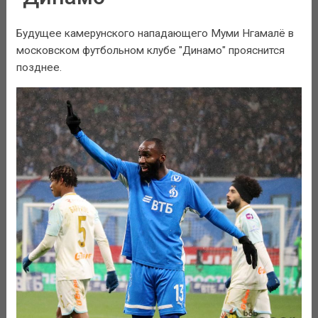
Будущее камерунского нападающего Муми Нгамалё в
московском футбольном клубе "Динамо" прояснится
позднее.