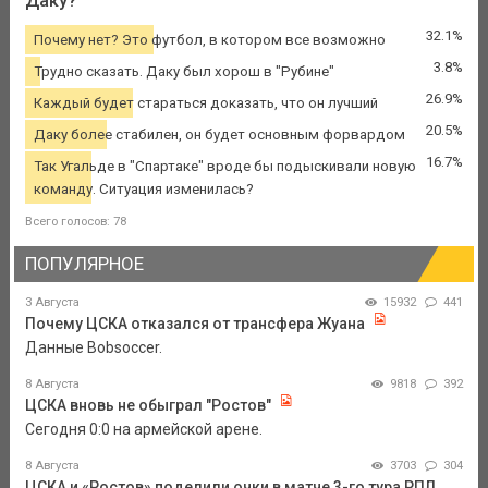
Даку?
32.1%
Почему нет? Это футбол, в котором все возможно
3.8%
Трудно сказать. Даку был хорош в "Рубине"
26.9%
Каждый будет стараться доказать, что он лучший
20.5%
Даку более стабилен, он будет основным форвардом
16.7%
Так Угальде в "Спартаке" вроде бы подыскивали новую
команду. Ситуация изменилась?
Всего голосов: 78
ПОПУЛЯРНОЕ
3 Августа
15932
441
Почему ЦСКА отказался от трансфера Жуана
Данные Bobsoccer.
8 Августа
9818
392
ЦСКА вновь не обыграл "Ростов"
Сегодня 0:0 на армейской арене.
8 Августа
3703
304
ЦСКА и «Ростов» поделили очки в матче 3-го тура РПЛ,