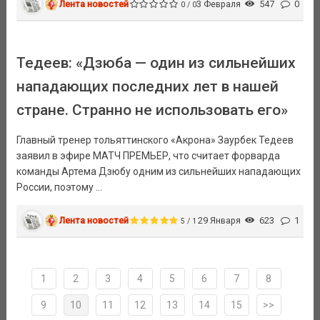
Лента новостей
3 Февраля
547
0
0 / 0
Тедеев: «Дзюба — один из сильнейших
нападающих последних лет в нашей
стране. Странно не использовать его»
Главный тренер тольяттинского «Акрона» Заурбек Тедеев
заявил в эфире МАТЧ ПРЕМЬЕР, что считает форварда
команды Артема Дзюбу одним из сильнейших нападающих
России, поэтому ...
Лента новостей
29 Января
623
1
5 / 1
1
2
3
4
5
6
7
8
9
10
11
12
13
14
15
>>