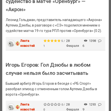
судейство в матче «Оренбург» —
«Акрон»
Леонид Гольдман, представитель нападающего «Акрона»
Артема Дзюбы, в разговоре с «СЭ» поделился мнением о
судействе матча 19-го тура РПЛ против «Оренбурга» (0:2).
Лента
28
1398
5 /
новостей
Февраля
6
1
Игорь Егоров: Гол Дзюбы в любом
случае нельзя было засчитывать
Бывший арбитр Игорь Егоров в беседе с «РБ Спорт»
разобрал эпизод с отмененным голом Артема Дзюбы в
ворота «Оренбурга».
Лента
28
1293
0 /
новостей
Февраля
9
0