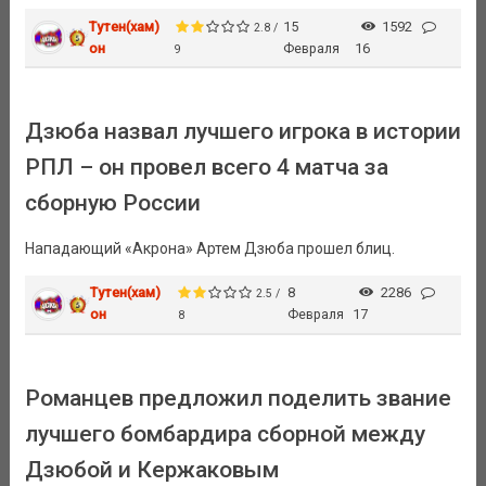
Тутен(хам)
15
1592
2.8 /
он
Февраля
16
9
Дзюба назвал лучшего игрока в истории
РПЛ – он провел всего 4 матча за
сборную России
Нападающий «Акрона» Артем Дзюба прошел блиц.
Тутен(хам)
8
2286
2.5 /
он
Февраля
17
8
Романцев предложил поделить звание
лучшего бомбардира сборной между
Дзюбой и Кержаковым