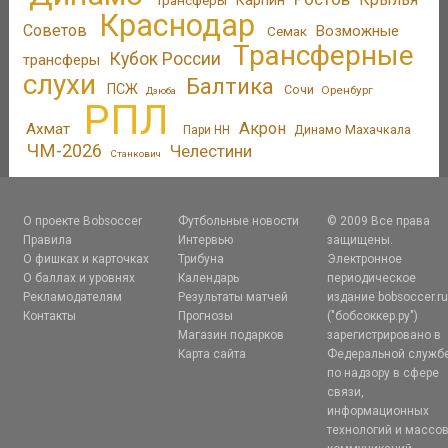
Краснодар
Советов
Возможные
Семак
Трансферные
Кубок России
трансферы
слухи
Балтика
ПСЖ
Сочи
Оренбург
Дзюба
РПЛ
Акрон
Ахмат
Динамо Махачкала
Пари НН
ЧМ-2026
Челестини
Станкович
О проекте Bobsoccer
Футбольные новости
© 2009 Все права
Правила
Интервью
защищены.
О фишках и карточках
Трибуна
Электронное
О баллах и уровнях
Календарь
периодическое
Рекламодателям
Результаты матчей
издание bobsoccer.r
Контакты
Прогнозы
("бобсоккер.ру")
Магазин подарков
зарегистрировано в
Карта сайта
Федеральной служб
по надзору в сфере
связи,
информационных
технологий и массо