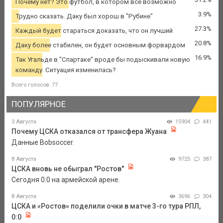
Почему нет? Это футбол, в котором все возможно
3.9%
Трудно сказать. Даку был хорош в "Рубине"
27.3%
Каждый будет стараться доказать, что он лучший
20.8%
Даку более стабилен, он будет основным форвардом
16.9%
Так Угальде в "Спартаке" вроде бы подыскивали новую
команду. Ситуация изменилась?
Всего голосов: 77
ПОПУЛЯРНОЕ
3 Августа
15904
441
Почему ЦСКА отказался от трансфера Жуана
Данные Bobsoccer.
8 Августа
9725
387
ЦСКА вновь не обыграл "Ростов"
Сегодня 0:0 на армейской арене.
8 Августа
3696
304
ЦСКА и «Ростов» поделили очки в матче 3-го тура РПЛ,
0:0