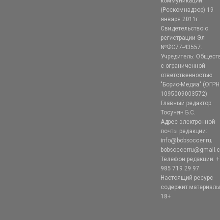
коммуникаций
(Роскомнадзор) 19
января 2011г.
Свидетельство о
регистрации Эл
№ФС77-43557.
Учредитель: Общест
с ограниченной
ответственностью
"Борис-Медиа" (ОГРН
1095009003572)
Главный редактор:
Тосунян Б.С.
Адрес электронной
почты редакции:
info@bobsoccer.ru;
bobsoccerru@gmail.
Телефон редакции: +
985 719 29 97
Настоящий ресурс
содержит материал
18+