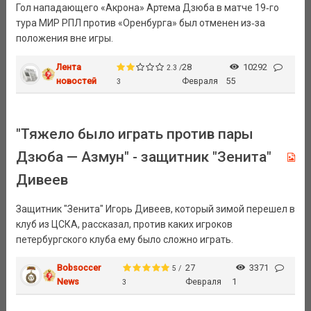
Гол нападающего «Акрона» Артема Дзюба в матче 19‑го
тура МИР РПЛ против «Оренбурга» был отменен из‑за
положения вне игры.
Лента
28
10292
2.3 /
новостей
Февраля
55
3
"Тяжело было играть против пары
Дзюба — ​Азмун" - защитник "Зенита"
Дивеев
Защитник "Зенита" Игорь Дивеев, который зимой перешел в
клуб из ЦСКА, рассказал, против каких игроков
петербургского клуба ему было сложно играть.
Bobsoccer
27
3371
5 /
News
Февраля
1
3