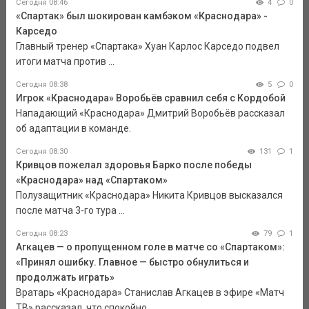
Сегодня 08:46
4
0
«Спартак» был шокирован камбэком «Краснодара» -
Карседо
Главный тренер «Спартака» Хуан Карлос Карседо подвел
итоги матча против ...
Сегодня 08:38
5
0
Игрок «Краснодара» Воробьёв сравнил себя с Кордобой
Нападающий «Краснодара» Дмитрий Воробьёв рассказал
об адаптации в команде.
Сегодня 08:30
131
1
Кривцов пожелал здоровья Барко после победы
«Краснодара» над «Спартаком»
Полузащитник «Краснодара» Никита Кривцов высказался
после матча 3-го тура ...
Сегодня 08:23
79
1
Агкацев — о пропущенном голе в матче со «Спартаком»:
«Принял ошибку. Главное — быстро обнулиться и
продолжать играть»
Вратарь «Краснодара» Станислав Агкацев в эфире «Матч
ТВ» рассказал, что спокойно ...