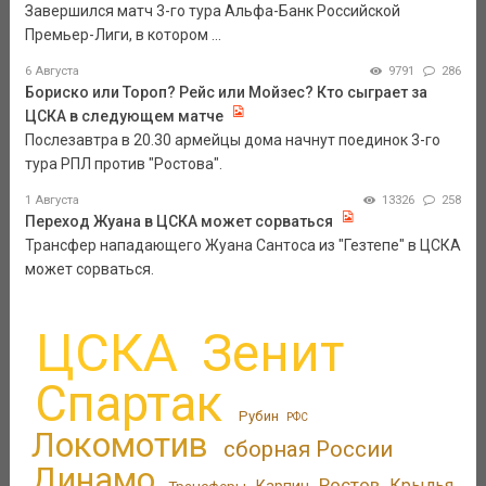
Завершился матч 3-го тура Альфа-Банк Российской
Премьер-Лиги, в котором ...
6 Августа
9791
286
Бориско или Тороп? Рейс или Мойзес? Кто сыграет за
ЦСКА в следующем матче
Послезавтра в 20.30 армейцы дома начнут поединок 3-го
тура РПЛ против "Ростова".
1 Августа
13326
258
Переход Жуана в ЦСКА может сорваться
Трансфер нападающего Жуана Сантоса из "Гезтепе" в ЦСКА
может сорваться.
ЦСКА
Зенит
Спартак
Рубин
РФС
Локомотив
сборная России
Динамо
Ростов
Крылья
Трансферы
Карпин