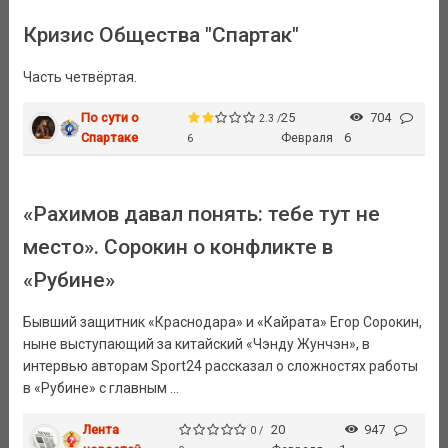
Кризис Общества "Спартак"
Часть четвёртая.
По сути о
25
704
2.3 /
Спартаке
Февраля
6
6
«Рахимов давал понять: тебе тут не
место». Сорокин о конфликте в
«Рубине»
Бывший защитник «Краснодара» и «Кайрата» Егор Сорокин,
ныне выступающий за китайский «Чэнду Жунчэн», в
интервью авторам Sport24 рассказал о сложностях работы
в «Рубине» с главным ...
Лента
20
947
0 /