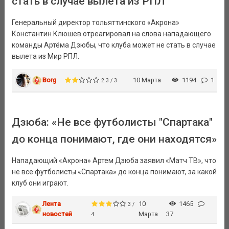
стать в случае вылета из РПЛ
Генеральный директор тольяттинского «Акрона»
Константин Клюшев отреагировал на слова нападающего
команды Артёма Дзюбы, что клуба может не стать в случае
вылета из Мир РПЛ.
Borg
10 Марта
1194
1
2.3 / 3
Дзюба: «Не все футболисты "Спартака"
до конца понимают, где они находятся»
Нападающий «Акрона» Артем Дзюба заявил «Матч ТВ», что
не все футболисты «Спартака» до конца понимают, за какой
клуб они играют.
Лента
10
1465
3 /
новостей
Марта
37
4