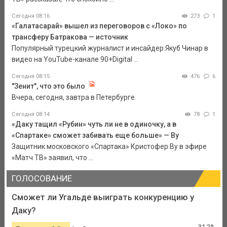
Сегодня 08:16
273
1
«Галатасарай» вышел из переговоров с «Локо» по
трансферу Батракова — источник
Популярный турецкий журналист и инсайдер Якуб Чинар в
видео на YouTube-канале 90+Digital ...
Сегодня 08:15
476
6
"Зенит", что это было
Вчера, сегодня, завтра в Петербурге.
Сегодня 08:14
78
1
«Даку тащил «Рубин» чуть ли не в одиночку, а в
«Спартаке» сможет забивать еще больше» — Ву
Защитник московского «Спартака» Кристофер Ву в эфире
«Матч ТВ» заявил, что ...
ГОЛОСОВАНИЕ
Сможет ли Угальде выиграть конкуренцию у
Даку?
31.2%