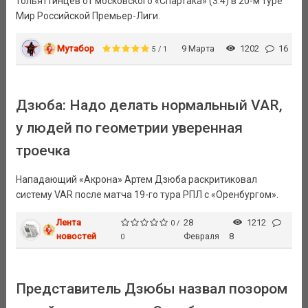
тольяттинцев от московского «Спартака» (3:4) в 20-м туре
Мир Российской Премьер-Лиги.
Мутабор
9 Марта
1202
16
5 / 1
Дзюба: Надо делать нормальный VAR,
у людей по геометрии уверенная
троечка
Нападающий «Акрона» Артем Дзюба раскритиковал
систему VAR после матча 19-го тура РПЛ с «Оренбургом».
Лента
28
1212
0 /
новостей
Февраля
8
0
Представитель Дзюбы назвал позором