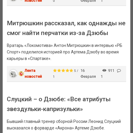
новостей
Февраля
1
0
Митрюшкин рассказал, как однажды не
смог найти перчатки из-за Дзюбы
Вратарь «Локомотива» Антон Митрюшкин в интервью «РБ
Спорт» поделился историей про Артема Дзюбу во время
карьеры в «Спартаке».
Лента
16
911
5 /
новостей
Февраля
1
1
Слуцкий – о Дзюбе: «Все атрибуты
звездульки-капризульки»
Бывший главный тренер сборной России Леонид Слуцкий
высказался о форварде «Акрона» Артеме Дзюбе.