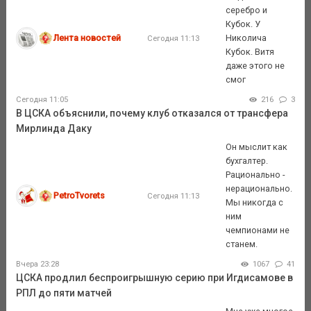
серебро и
Кубок. У
Лента новостей
Николича
Сегодня 11:13
Кубок. Витя
даже этого не
смог
Сегодня 11:05
216
3
В ЦСКА объяснили, почему клуб отказался от трансфера
Мирлинда Даку
Он мыслит как
бухгалтер.
Рационально -
нерационально.
PetroTvorets
Сегодня 11:13
Мы никогда с
ним
чемпионами не
станем.
Вчера 23:28
1067
41
ЦСКА продлил беспроигрышную серию при Игдисамове в
РПЛ до пяти матчей