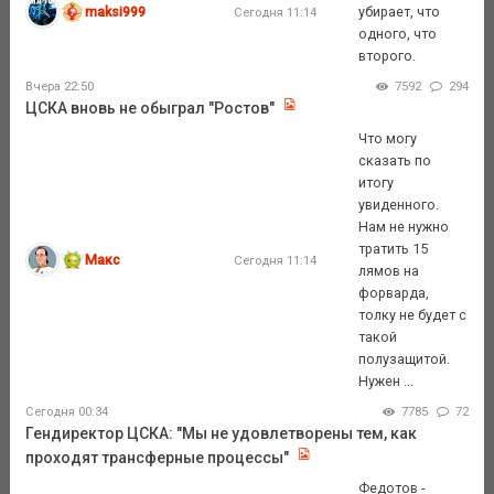
maksi999
убирает, что
Сегодня 11:14
одного, что
второго.
Вчера 22:50
7592
294
ЦСКА вновь не обыграл "Ростов"
Что могу
сказать по
итогу
увиденного.
Нам не нужно
тратить 15
Макс
Сегодня 11:14
лямов на
форварда,
толку не будет с
такой
полузащитой.
Нужен ...
Сегодня 00:34
7785
72
Гендиректор ЦСКА: "Мы не удовлетворены тем, как
проходят трансферные процессы"
Федотов -