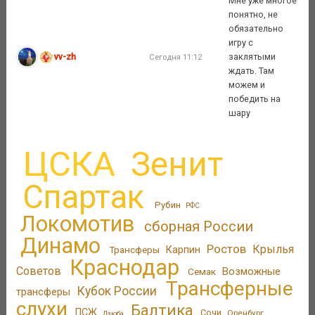
Мне уже многое
понятно, не
обязательно
игру с
vv-zh
заклятыми
Сегодня 11:12
ждать. Там
можем и
победить на
шару
ЦСКА
Зенит
Спартак
Рубин
РФС
Локомотив
сборная России
Динамо
Ростов
Крылья
Трансферы
Карпин
Краснодар
Советов
Возможные
Семак
Трансферные
Кубок России
трансферы
слухи
Балтика
ПСЖ
Сочи
Оренбург
Дзюба