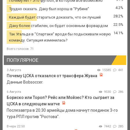
Почему нет? Это футбол, в котором все возможно
4.2%
Трудно сказать. Даку был хорош в "Рубине"
28.2%
Каждый будет стараться доказать, что он лучший
22.5%
Даку более стабилен, он будет основным форвардом
14.1%
Так Угальде в "Спартаке" вроде бы подыскивали новую
команду. Ситуация изменилась?
Всего голосов: 71
ПОПУЛЯРНОЕ
3 Августа
15585
441
Почему ЦСКА отказался от трансфера Жуана
Данные Bobsoccer.
6 Августа
9530
286
Бориско или Тороп? Рейс или Мойзес? Кто сыграет за
ЦСКА в следующем матче
Послезавтра в 20.30 армейцы дома начнут поединок 3-го
тура РПЛ против "Ростова".
Вчера 22:50
7442
285