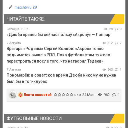
matchtv.ru
ЧИТАЙТЕ ТАКЖЕ:
Сегодня 11:07
28
0
«Дзюба принес бы сейчас пользу «Акрону» — Лончар
7 Августа
812
7
Вратарь «Родины» Сергей Волков: «Акрон» точно
поднимется выше в РПЛ. Пока футболистам тяжело
перестроиться после того, что натворил Тедеев»
7 Августа
563
1
Пономарёв: в советское время Дзюба никому не нужен
был бы в топ-клубах
Лента новостей
24 Мая
962
1
0 / 0
ФУТБОЛЬНЫЕ НОВОСТИ