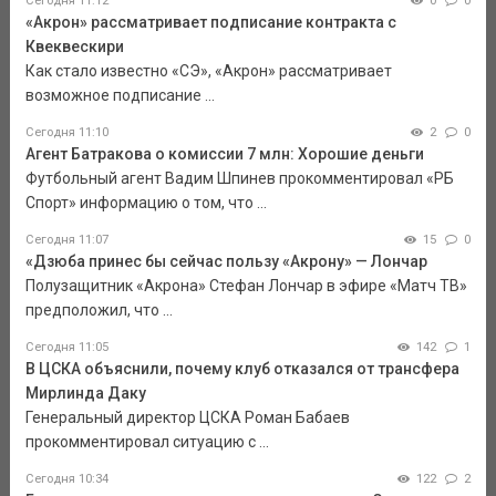
Сегодня 11:12
0
0
«Акрон» рассматривает подписание контракта с
Квеквескири
Как стало известно «СЭ», «Акрон» рассматривает
возможное подписание ...
Сегодня 11:10
2
0
Агент Батракова о комиссии 7 млн: Хорошие деньги
Футбольный агент Вадим Шпинев прокомментировал «РБ
Спорт» информацию о том, что ...
Сегодня 11:07
15
0
«Дзюба принес бы сейчас пользу «Акрону» — Лончар
Полузащитник «Акрона» Стефан Лончар в эфире «Матч ТВ»
предположил, что ...
Сегодня 11:05
142
1
В ЦСКА объяснили, почему клуб отказался от трансфера
Мирлинда Даку
Генеральный директор ЦСКА Роман Бабаев
прокомментировал ситуацию с ...
Сегодня 10:34
122
2