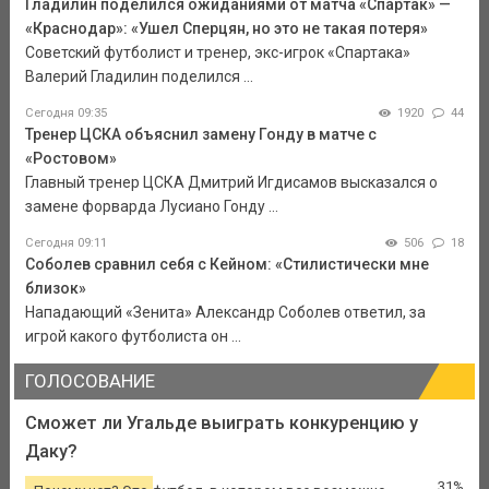
Гладилин поделился ожиданиями от матча «Спартак» —
«Краснодар»: «Ушел Сперцян, но это не такая потеря»
Советский футболист и тренер, экс-игрок «Спартака»
Валерий Гладилин поделился ...
Сегодня 09:35
1920
44
Тренер ЦСКА объяснил замену Гонду в матче с
«Ростовом»
Главный тренер ЦСКА Дмитрий Игдисамов высказался о
замене форварда Лусиано Гонду ...
Сегодня 09:11
506
18
Соболев сравнил себя с Кейном: «Стилистически мне
близок»
Нападающий «Зенита» Александр Соболев ответил, за
игрой какого футболиста он ...
ГОЛОСОВАНИЕ
Сможет ли Угальде выиграть конкуренцию у
Даку?
31%