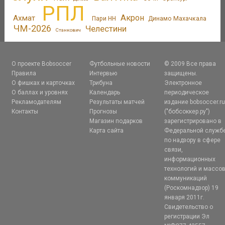
РПЛ
Акрон
Ахмат
Пари НН
Динамо Махачкала
ЧМ-2026
Челестини
Станкович
О проекте Bobsoccer
Футбольные новости
© 2009 Все права
Правила
Интервью
защищены.
О фишках и карточках
Трибуна
Электронное
О баллах и уровнях
Календарь
периодическое
Рекламодателям
Результаты матчей
издание bobsoccer.r
Контакты
Прогнозы
("бобсоккер.ру")
Магазин подарков
зарегистрировано в
Карта сайта
Федеральной служб
по надзору в сфере
связи,
информационных
технологий и массо
коммуникаций
(Роскомнадзор) 19
января 2011г.
Свидетельство о
регистрации Эл