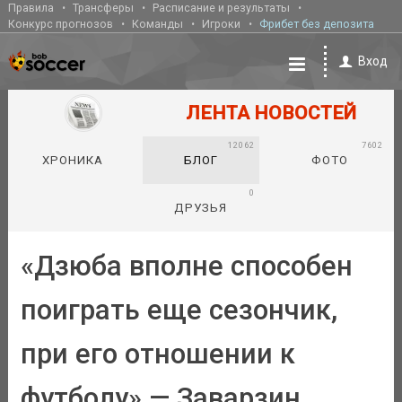
Правила
Трансферы
Расписание и результаты
Конкурс прогнозов
Команды
Игроки
Фрибет без депозита
Вход
ЛЕНТА НОВОСТЕЙ
12062
7602
ХРОНИКА
БЛОГ
ФОТО
0
ДРУЗЬЯ
«Дзюба вполне способен
поиграть еще сезончик,
при его отношении к
футболу» — Заварзин