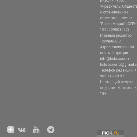
№ФС77-43557.
Учредитель: Общест
с ограниченной
ответственностью
"Борис-Медиа" (ОГРН
1095009003572)
Главный редактор:
Тосунян Б.С.
Адрес электронной
почты редакции:
info@bobsoccer.ru;
bobsoccerru@gmail.
Телефон редакции: +
985 719 29 97
Настоящий ресурс
содержит материал
18+