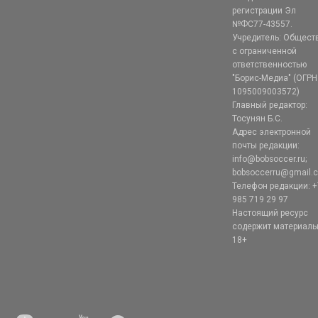
регистрации Эл
№ФС77-43557.
Учредитель: Общест
с ограниченной
ответственностью
"Борис-Медиа" (ОГРН
1095009003572)
Главный редактор:
Тосунян Б.С.
Адрес электронной
почты редакции:
info@bobsoccer.ru;
bobsoccerru@gmail.
Телефон редакции: +
985 719 29 97
Настоящий ресурс
содержит материал
18+