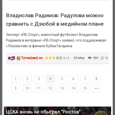
Владислав Радимов: Радулова можно
сравнить с Дзюбой в медийном плане
Эксперт «РБ Спорт», известный футболист Владислав
Радимов в интервью «РБ Спорт» заявил, что поддерживал
«Локомотив» в финале Кубка Гагарина.
Тутен(хам) он
30 Мая
991
0
3 / 2
1
2
3
4
5
6
7
8
9
10
11
12
13
14
15
>>
ЦСКА вновь не обыграл "Ростов"