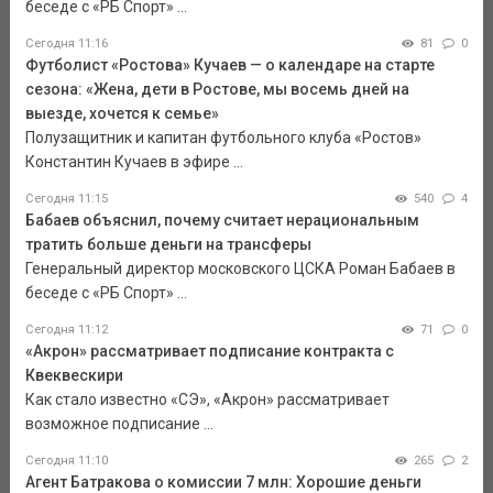
беседе с «РБ Спорт» ...
Сегодня 11:16
81
0
Футболист «Ростова» Кучаев — о календаре на старте
сезона: «Жена, дети в Ростове, мы восемь дней на
выезде, хочется к семье»
Полузащитник и капитан футбольного клуба «Ростов»
Константин Кучаев в эфире ...
Сегодня 11:15
540
4
Бабаев объяснил, почему считает нерациональным
тратить больше деньги на трансферы
Генеральный директор московского ЦСКА Роман Бабаев в
беседе с «РБ Спорт» ...
Сегодня 11:12
71
0
«Акрон» рассматривает подписание контракта с
Квеквескири
Как стало известно «СЭ», «Акрон» рассматривает
возможное подписание ...
Сегодня 11:10
265
2
Агент Батракова о комиссии 7 млн: Хорошие деньги