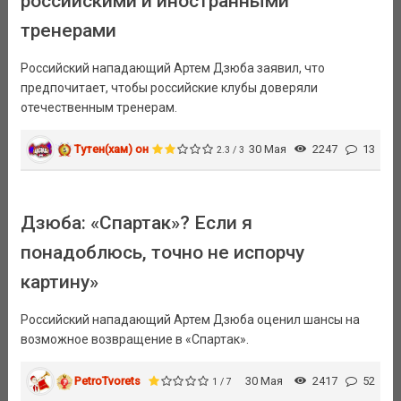
российскими и иностранными
тренерами
Российский нападающий Артем Дзюба заявил, что
предпочитает, чтобы российские клубы доверяли
отечественным тренерам.
Тутен(хам) он
30 Мая
2247
13
2.3 / 3
Дзюба: «Спартак»? Если я
понадоблюсь, точно не испорчу
картину»
Российский нападающий Артем Дзюба оценил шансы на
возможное возвращение в «Спартак».
PetroTvorets
30 Мая
2417
52
1 / 7