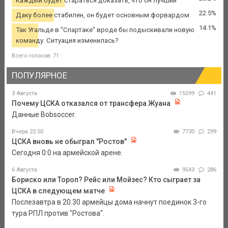
Каждый будет стараться доказать, что он лучший
22.5%
Даку более стабилен, он будет основным форвардом
14.1%
Так Угальде в "Спартаке" вроде бы подыскивали новую
команду. Ситуация изменилась?
Всего голосов: 71
ПОПУЛЯРНОЕ
3 Августа
15599
441
Почему ЦСКА отказался от трансфера Жуана
Данные Bobsoccer.
Вчера 22:50
7730
299
ЦСКА вновь не обыграл "Ростов"
Сегодня 0:0 на армейской арене.
6 Августа
9543
286
Бориско или Тороп? Рейс или Мойзес? Кто сыграет за
ЦСКА в следующем матче
Послезавтра в 20.30 армейцы дома начнут поединок 3-го
тура РПЛ против "Ростова".