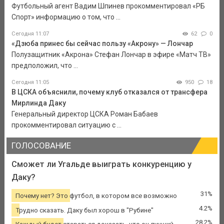
Футбольный агент Вадим Шпинев прокомментировал «РБ
Спорт» информацию о том, что ...
Сегодня 11:07
62
0
«Дзюба принес бы сейчас пользу «Акрону» — Лончар
Полузащитник «Акрона» Стефан Лончар в эфире «Матч ТВ»
предположил, что ...
Сегодня 11:05
950
18
В ЦСКА объяснили, почему клуб отказался от трансфера
Мирлинда Даку
Генеральный директор ЦСКА Роман Бабаев
прокомментировал ситуацию с ...
ГОЛОСОВАНИЕ
Сможет ли Угальде выиграть конкуренцию у
Даку?
31%
Почему нет? Это футбол, в котором все возможно
4.2%
Трудно сказать. Даку был хорош в "Рубине"
28.2%