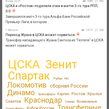
Вчера 22:21
3380
283
ЦСКА и «Ростов» поделили очки в матче 3-го тура РПЛ,
0:0
Завершился матч 3-го тура Альфа-Банк Российской
Премьер-Лиги, в котором ...
1 Августа
13171
258
Переход Жуана в ЦСКА может сорваться
Трансфер нападающего Жуана Сантоса из "Гезтепе" в ЦСКА
может сорваться.
ЦСКА
Зенит
Спартак
Рубин
РФС
Локомотив
сборная России
Динамо
Ростов
Крылья
Трансферы
Карпин
Краснодар
Советов
Возможные
Семак
Трансферные
Кубок России
трансферы