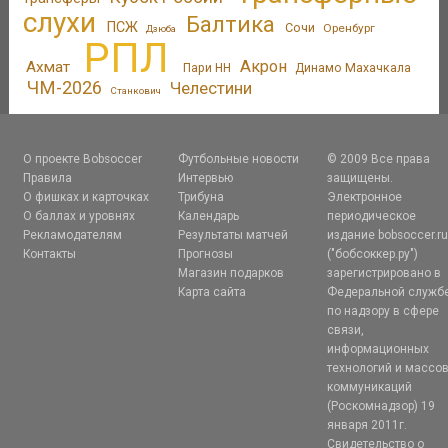
слухи
Балтика
ПСЖ
Сочи
Оренбург
Дзюба
РПЛ
Акрон
Ахмат
Пари НН
Динамо Махачкала
ЧМ-2026
Челестини
Станкович
О проекте Bobsoccer
Футбольные новости
© 2009 Все права
Правила
Интервью
защищены.
О фишках и карточках
Трибуна
Электронное
О баллах и уровнях
Календарь
периодическое
Рекламодателям
Результаты матчей
издание bobsoccer.r
Контакты
Прогнозы
("бобсоккер.ру")
Магазин подарков
зарегистрировано в
Карта сайта
Федеральной служб
по надзору в сфере
связи,
информационных
технологий и массо
коммуникаций
(Роскомнадзор) 19
января 2011г.
Свидетельство о