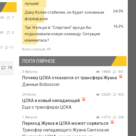
лучший
24.5%
Даку более стабилен, он будет основным
239
7
форвардом
16.3%
Так Угальде в "Спартаке" вроде бы
381
3
подыскивали новую команду. Ситуация
изменилась?
15
11
Всего голосов: 49
ПОПУЛЯРНОЕ
19
3 Августа
14800
441
Почему ЦСКА отказался от трансфера Жуана
Данные Bobsoccer.
29 Июля
23229
429
ЦСКА и новый нападающий
Еще о трансферах ЦСКА.
1 Августа
12712
258
Переход Жуана в ЦСКА может сорваться
Трансфер нападающего Жуана Сантоса из