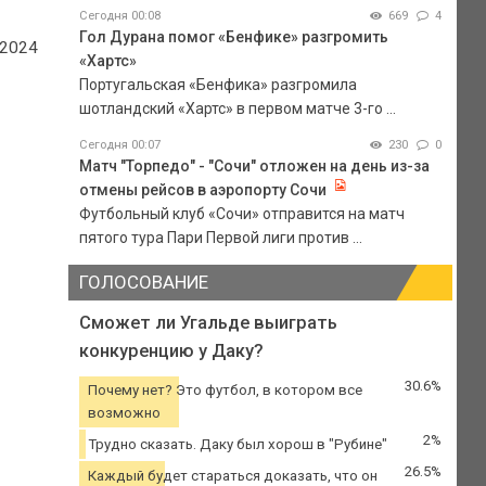
Сегодня 00:08
669
4
Гол Дурана помог «Бенфике» разгромить
 2024
«Хартс»
Португальская «Бенфика» разгромила
шотландский «Хартс» в первом матче 3-го ...
Сегодня 00:07
230
0
Матч "Торпедо" - "Сочи" отложен на день из-за
отмены рейсов в аэропорту Сочи
Футбольный клуб «Сочи» отправится на матч
пятого тура Пари Первой лиги против ...
ГОЛОСОВАНИЕ
Сможет ли Угальде выиграть
конкуренцию у Даку?
30.6%
Почему нет? Это футбол, в котором все
возможно
2%
Трудно сказать. Даку был хорош в "Рубине"
26.5%
Каждый будет стараться доказать, что он