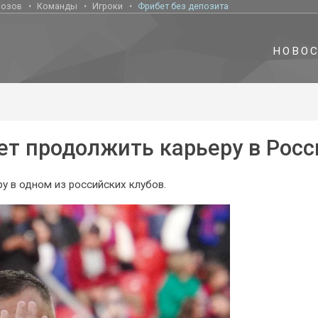
нозов
Команды
Игроки
Фрибет без депозита
НОВО
ет продолжить карьеру в Росс
 в одном из российских клубов.