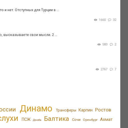
и нет. Отступных для Турции в ...
1660
32
 высказываете свои мысли. 2 ...
583
2
2767
7
Динамо
оссии
Ростов
Трансферы
Карпин
слухи
Балтика
Ахмат
ПСЖ
Сочи
Оренбург
Дзюба