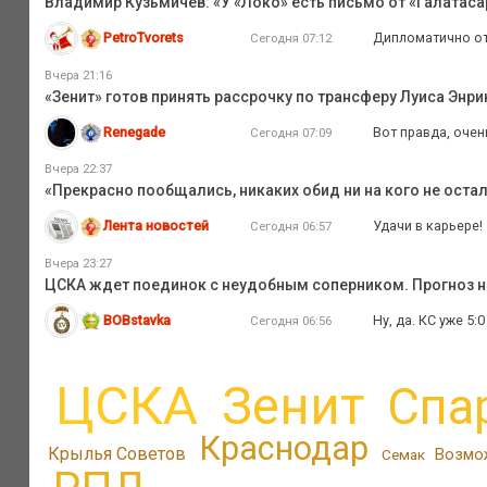
Владимир Кузьмичев: «У «Локо» есть письмо от «Галатаса
PetroTvorets
Дипломатично отв
Сегодня 07:12
Вчера 21:16
«Зенит» готов принять рассрочку по трансферу Луиса Энри
Renegade
Вот правда, оче
Сегодня 07:09
Вчера 22:37
«Прекрасно пообщались, никаких обид ни на кого не оста
Лента новостей
Удачи в карьере!
Сегодня 06:57
Вчера 23:27
ЦСКА ждет поединок с неудобным соперником. Прогноз на
BOBstavka
Ну, да. КС уже 5
Сегодня 06:56
ЦСКА
Зенит
Спа
Краснодар
Крылья Советов
Возмо
Семак