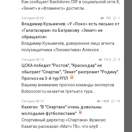
Как сообщает Bastidores CRF в социальной сети Х,
«Зенит» и «Фламенго» достигли ...
Сегодня 02:02
705
1
Владимир Кузьмичев: «У «Локо» есть письмо от
«Галатасарая» по Батракову. «Зенит» не
обращался»
Владимир Кузьмичёв, доверенное лицо агента
полузащитника «Локомотива» Алексея ...
Сегодня 00:13
1513
9
ЦСКА победит "Ростов", "Краснодар" не
обыграет "Спартак", "Зенит" разгромит "Родину".
Прогноз на 3-й тур РПЛ
Вашему вниманию прогноз команды экспертов
Bobsoccer.ru на матчи третьего тура ...
Сегодня 00:12
1868
14
Кахигао: "В "Спартаке" очень довольны
молодыми футболистами"
Спортивный директор «Спартака» Франсис
Кахигао рассказал «Матч ТВ», что клуб ...