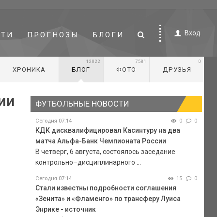
Вход
СТИ
ПРОГНОЗЫ
БЛОГИ
12022
7581
0
ХРОНИКА
БЛОГ
ФОТО
ДРУЗЬЯ
ии
ФУТБОЛЬНЫЕ НОВОСТИ
Сегодня 07:14
0
0
КДК дисквалифицировал Касинтуру на два
матча Альфа-Банк Чемпионата России
В четверг, 6 августа, состоялось заседание
контрольно–дисциплинарного ...
Сегодня 07:14
15
0
Стали известны подробности соглашения
«Зенита» и «Фламенго» по трансферу Луиса
Энрике - источник