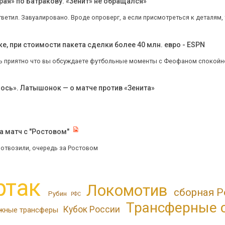
рая» по Батракову. «Зенит» не обращался»
етил. Завуалировано. Вроде опроверг, а если присмотреться к деталям, то 
ке, при стоимости пакета сделки более 40 млн. евро - ESPN
нь приятно что вы обсуждаете футбольные моменты с Феофаном спокойно,
лось». Латышонок — о матче против «Зенита»
 матч с "Ростовом"
:0 отвозили, очередь за Ростовом
ртак
Локомотив
сборная Р
Рубин
РФС
Трансферные 
Кубок России
жные трансферы