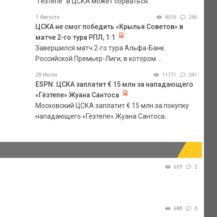
"Гезтепе" в ЦСКА может сорваться.
1 Августа
4016
246
ЦСКА не смог победить «Крылья Советов» в
матче 2-го тура РПЛ, 1:1
Завершился матч 2-го тура Альфа-Банк
Российской Премьер-Лиги, в котором ...
28 Июля
11771
241
ESPN: ЦСКА заплатит € 15 млн за нападающего
«Гёзтепе» Жуана Сантоса
Московский ЦСКА заплатит € 15 млн за покупку
нападающего «Гёзтепе» Жуана Сантоса.
659
2
688
0