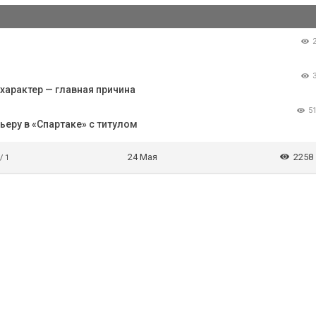
характер — главная причина
5
еру в «Спартаке» с титулом
24 Мая
2258
/ 1