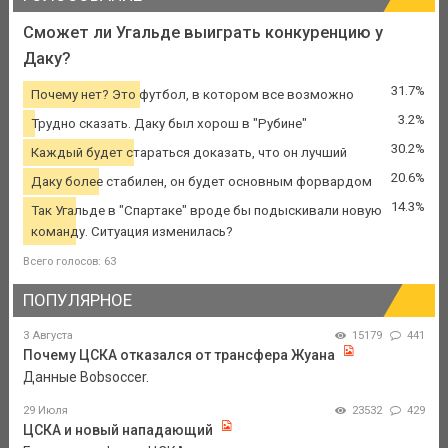
Сможет ли Угальде выиграть конкуренцию у
Даку?
31.7%
Почему нет? Это футбол, в котором все возможно
3.2%
Трудно сказать. Даку был хорош в "Рубине"
30.2%
Каждый будет стараться доказать, что он лучший
20.6%
Даку более стабилен, он будет основным форвардом
14.3%
Так Угальде в "Спартаке" вроде бы подыскивали новую
команду. Ситуация изменилась?
Всего голосов: 63
ПОПУЛЯРНОЕ
3 Августа
15179
441
Почему ЦСКА отказался от трансфера Жуана
Данные Bobsoccer.
29 Июля
23532
429
ЦСКА и новый нападающий