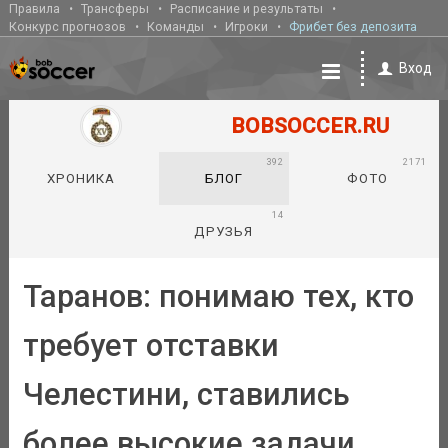
Правила
Трансферы
Расписание и результаты
Конкурс прогнозов
Команды
Игроки
Фрибет без депозита
Вход
BOBSOCCER.RU
392
2171
ХРОНИКА
БЛОГ
ФОТО
14
ДРУЗЬЯ
Таранов: понимаю тех, кто
требует отставки
Челестини, ставились
более высокие задачи