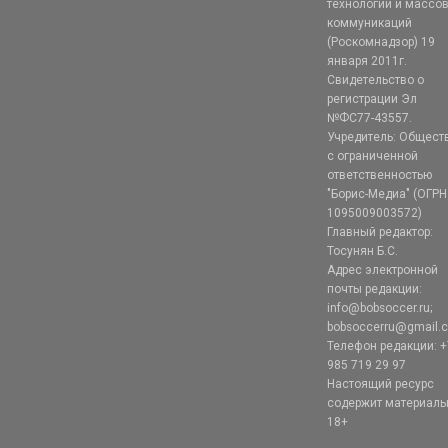
технологий и массо
коммуникаций
(Роскомнадзор) 19
января 2011г.
Свидетельство о
регистрации Эл
№ФС77-43557.
Учредитель: Общест
с ограниченной
ответственностью
"Борис-Медиа" (ОГРН
1095009003572)
Главный редактор:
Тосунян Б.С.
Адрес электронной
почты редакции:
info@bobsoccer.ru;
bobsoccerru@gmail.
Телефон редакции: +
985 719 29 97
Настоящий ресурс
содержит материал
18+