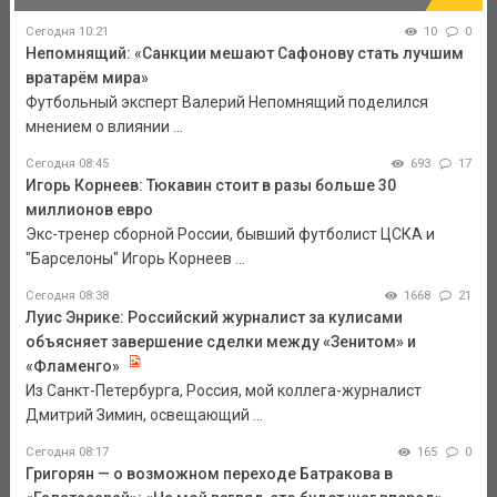
Сегодня 10:21
10
0
Непомнящий: «Санкции мешают Сафонову стать лучшим
вратарём мира»
Футбольный эксперт Валерий Непомнящий поделился
мнением о влиянии ...
Сегодня 08:45
693
17
Игорь Корнеев: Тюкавин стоит в разы больше 30
миллионов евро
Экс-тренер сборной России, бывший футболист ЦСКА и
"Барселоны" Игорь Корнеев ...
Сегодня 08:38
1668
21
Луис Энрике: Российский журналист за кулисами
объясняет завершение сделки между «Зенитом» и
«Фламенго»
Из Санкт-Петербурга, Россия, мой коллега-журналист
Дмитрий Зимин, освещающий ...
Сегодня 08:17
165
0
Григорян — о возможном переходе Батракова в