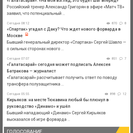
«Галатасарай»: «На мой взгляд, это будет шаг вперед»
Российский тренер Александр Григорян в эфире «Матч ТВ»
заявил, что потенциальный ...
Сегодня 08:12
870
8
«Спартак» угадал с Даку? Что ждет нового форварда в
Москве
Бывший генеральный директор «Спартака» Сергей Шавло —
о сильных сторонах нового ...
Сегодня 07:07
851
7
«Галатасарай» сегодня может подписать Алексея
Батракова — журналист
«Галатасарай» рассчитывает получить ответ по поводу
трансфера полузащитника ...
Сегодня 05:55
898
12
Кирьяков: на месте Тюкавина любый бы плюнул в
руководство «Динамо» и ушёл
Бывший нападающий «Динамо» Сергей Кирьяков
высказался об игре форварда ...
ГОЛОСОВАНИЕ