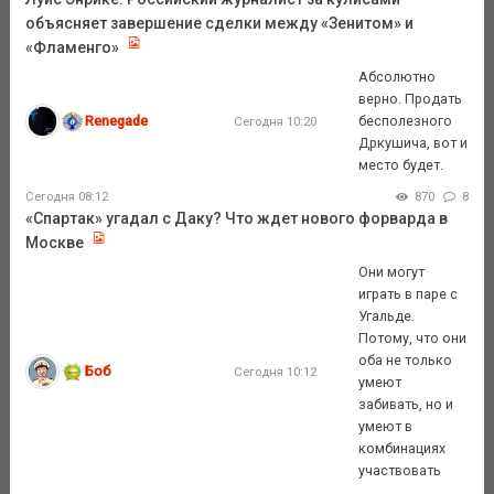
объясняет завершение сделки между «Зенитом» и
«Фламенго»
Абсолютно
верно. Продать
Renegade
бесполезного
Сегодня 10:20
Дркушича, вот и
место будет.
Сегодня 08:12
870
8
«Спартак» угадал с Даку? Что ждет нового форварда в
Москве
Они могут
играть в паре с
Угальде.
Потому, что они
оба не только
Боб
Сегодня 10:12
умеют
забивать, но и
умеют в
комбинациях
участвовать