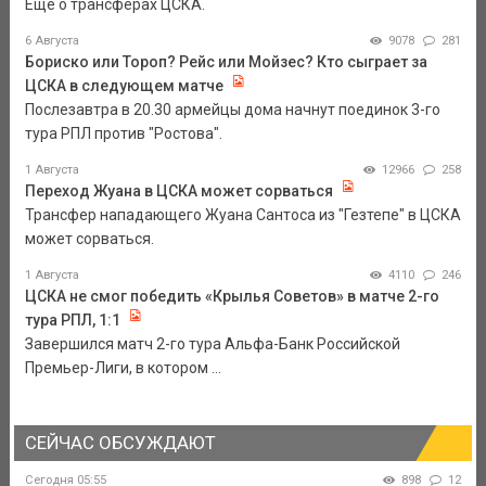
Еще о трансферах ЦСКА.
6 Августа
9078
281
Бориско или Тороп? Рейс или Мойзес? Кто сыграет за
ЦСКА в следующем матче
Послезавтра в 20.30 армейцы дома начнут поединок 3-го
тура РПЛ против "Ростова".
1 Августа
12966
258
Переход Жуана в ЦСКА может сорваться
Трансфер нападающего Жуана Сантоса из "Гезтепе" в ЦСКА
может сорваться.
1 Августа
4110
246
ЦСКА не смог победить «Крылья Советов» в матче 2-го
тура РПЛ, 1:1
Завершился матч 2-го тура Альфа-Банк Российской
Премьер-Лиги, в котором ...
СЕЙЧАС ОБСУЖДАЮТ
Сегодня 05:55
898
12