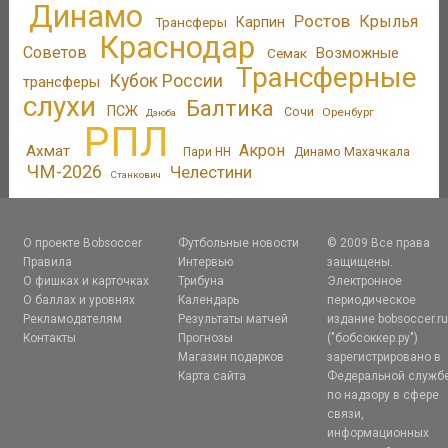
Динамо
Ростов
Крылья
Трансферы
Карпин
Краснодар
Советов
Возможные
Семак
Трансферные
Кубок России
трансферы
слухи
Балтика
ПСЖ
Сочи
Оренбург
Дзюба
РПЛ
Акрон
Ахмат
Пари НН
Динамо Махачкала
ЧМ-2026
Челестини
Станкович
О проекте Bobsoccer
Футбольные новости
© 2009 Все права
Правила
Интервью
защищены.
О фишках и карточках
Трибуна
Электронное
О баллах и уровнях
Календарь
периодическое
Рекламодателям
Результаты матчей
издание bobsoccer.r
Контакты
Прогнозы
("бобсоккер.ру")
Магазин подарков
зарегистрировано в
Карта сайта
Федеральной служб
по надзору в сфере
связи,
информационных