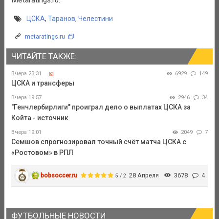
ЦСКА
,
Таранов
,
Челестини
metaratings.ru
ЧИТАЙТЕ ТАКЖЕ:
Вчера 23:31
6929
149
ЦСКА и трансферы
Вчера 19:57
2946
34
"Генчлербирлиги" проиграл дело о выплатах ЦСКА за
Койта - источник
Вчера 19:01
2049
7
Семшов спрогнозировал точный счёт матча ЦСКА с
«Ростовом» в РПЛ
bobsoccer.ru
28 Апреля
3678
4
5 / 2
ФУТБОЛЬНЫЕ НОВОСТИ