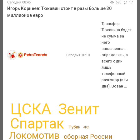
Сегодня 08:45
693
17
Игорь Корнеев: Тюкавин стоит в разы больше 30
миллионов евро
Трансфер
Тюкавина будет
не сумма за
него
заплаченная
PetroTvorets
определять, а
Сегодня 10:10
всего один
лишь
телефонный
разговор (или
два). Вован ...
ЦСКА
Зенит
Спартак
Рубин
РФС
Локомотив
сборная России