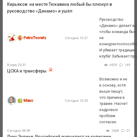
Кирьяков: на месте Тюкавина любый бы плюнул в
руководство «Динамо» и ушёл
Руководство
«Динамо» делает вс
чтобы команда был
PetroTvorets
не
Сегодня 10:21
конкурентоспособн
И убивает традиции
клуба! Забывает про 
Вчера 23:31
6929
149
ЦСКА и трансферы
Возможно и не
в основу, хотя
выше пишут,
что причина в
Макс
Сегодня 10:20
травме. Насчет
кадровых
проблем
согласен.
Сегодня 08:38
1668
21
Луис Энрике: Российский журналист за кулисами