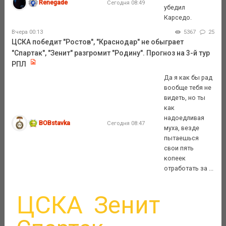
Renegade
Сегодня 08:49
убедил
Карседо.
Вчера 00:13
5367
25
ЦСКА победит "Ростов", "Краснодар" не обыграет
"Спартак", "Зенит" разгромит "Родину". Прогноз на 3-й тур
РПЛ
Да я как бы рад
вообще тебя не
видеть, но ты
как
надоедливая
BOBstavka
Сегодня 08:47
муха, везде
пытаешься
свои пять
копеек
отработать за ...
ЦСКА
Зенит