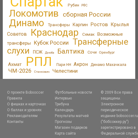
Спартак
Рубин
РФС
Локомотив
сборная России
Динамо
Ростов
Крылья
Трансферы
Карпин
Краснодар
Советов
Возможные
Семак
Трансферные
Кубок России
трансферы
слухи
Балтика
ПСЖ
Сочи
Оренбург
Дзюба
РПЛ
Акрон
Ахмат
Пари НН
Динамо Махачкала
ЧМ-2026
Челестини
Станкович
О проекте Bobsoccer
Футбольные новости
© 2009 Все права
Правила
Интервью
защищены.
О фишках и карточках
Трибуна
Электронное
О баллах и уровнях
Календарь
периодическое
Рекламодателям
Результаты матчей
издание bobsoccer.r
Контакты
Прогнозы
("бобсоккер.ру")
Магазин подарков
зарегистрировано в
Карта сайта
Федеральной служб