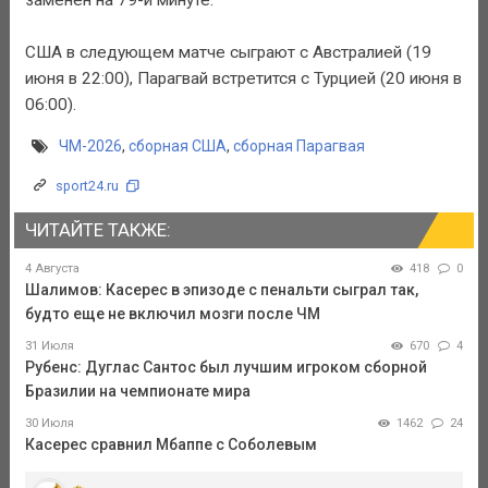
США в следующем матче сыграют с Австралией (19
июня в 22:00), Парагвай встретится с Турцией (20 июня в
06:00).
ЧМ-2026
,
сборная США
,
сборная Парагвая
sport24.ru
ЧИТАЙТЕ ТАКЖЕ:
4 Августа
418
0
Шалимов: Касерес в эпизоде с пенальти сыграл так,
будто еще не включил мозги после ЧМ
31 Июля
670
4
Рубенс: Дуглас Сантос был лучшим игроком сборной
Бразилии на чемпионате мира
30 Июля
1462
24
Касерес сравнил Мбаппе с Соболевым