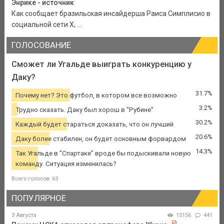
Энрике - источник
Как сообщает бразильская инсайдерша Раиса Симплисио в
социальной сети Х, ...
ГОЛОСОВАНИЕ
Сможет ли Угальде выиграть конкуренцию у
Даку?
31.7%
Почему нет? Это футбол, в котором все возможно
3.2%
Трудно сказать. Даку был хорош в "Рубине"
30.2%
Каждый будет стараться доказать, что он лучший
20.6%
Даку более стабилен, он будет основным форвардом
14.3%
Так Угальде в "Спартаке" вроде бы подыскивали новую
команду. Ситуация изменилась?
Всего голосов: 63
ПОПУЛЯРНОЕ
3 Августа
15156
441