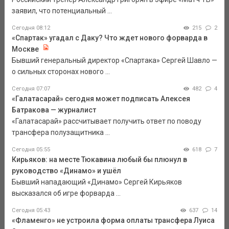
заявил, что потенциальный ...
Сегодня 08:12
215
2
«Спартак» угадал с Даку? Что ждет нового форварда в
Москве
Бывший генеральный директор «Спартака» Сергей Шавло —
о сильных сторонах нового ...
Сегодня 07:07
482
4
«Галатасарай» сегодня может подписать Алексея
Батракова — журналист
«Галатасарай» рассчитывает получить ответ по поводу
трансфера полузащитника ...
Сегодня 05:55
618
7
Кирьяков: на месте Тюкавина любый бы плюнул в
руководство «Динамо» и ушёл
Бывший нападающий «Динамо» Сергей Кирьяков
высказался об игре форварда ...
Сегодня 05:43
637
14
«Фламенго» не устроила форма оплаты трансфера Луиса