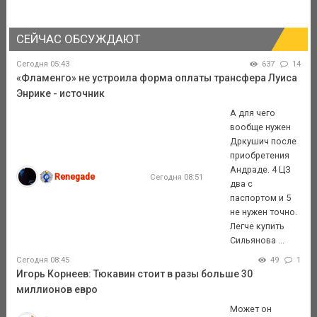
СЕЙЧАС ОБСУЖДАЮТ
Сегодня 05:43
637
14
«Фламенго» не устроила форма оплаты трансфера Луиса
Энрике - источник
А для чего
вообще нужен
Дркушич после
приобретения
Андраде. 4 ЦЗ
Renegade
Сегодня 08:51
два с
паспортом и 5
не нужен точно.
Легче купить
Сильянова ...
Сегодня 08:45
49
1
Игорь Корнеев: Тюкавин стоит в разы больше 30
миллионов евро
Может он