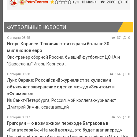
PetroTvorets
13 Июня
2060
10
1 / 3
ФУТБОЛЬНЫЕ НОВОСТИ
Сегодня 08:45
37
0
Игорь Корнеев: Тюкавин стоит в разы больше 30
миллионов евро
Экс-тренер сборной России, бывший футболист ЦСКА и
"Барселоны" Игорь Корнеев ...
Сегодня 08:38
164
0
Луис Энрике: Российский журналист за кулисами
объясняет завершение сделки между «Зенитом» и
«Фламенго»
Из Санкт-Петербурга, Россия, мой коллега-журналист
Дмитрий Зимин, освещающий ...
Сегодня 08:17
56
0
Григорян — о возможном переходе Батракова в
«Галатасарай»: «На мой взгляд, это будет шаг вперед»
Российский тренер Александр Григорян в эфире «Матч ТВ»