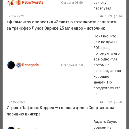
PetroTvorets
валюту
Сегодня 08:50
перепутал
Вчера 22:21
1889
64
«Фламенго» оповестил «Зенит» о готовности заплатить
за трансфер Луиса Энрике 25 млн евро - источник
Понятно, что
нам не нужны
30% прав,
потому что его
все одно Фла
Renegade
потом не
Сегодня 08:50
перепродаст за
хорошие
деньги. Но
по=другому его
не ...
Вчера 22:58
1992
31
Игрок «Пафоса» Коррея — главная цель «Спартака» на
позицию вингера
Видать Саусь
совсем не