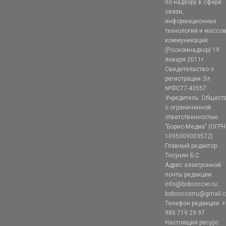
по надзору в сфере
связи,
информационных
технологий и массо
коммуникаций
(Роскомнадзор) 19
января 2011г.
Свидетельство о
регистрации Эл
№ФС77-43557.
Учредитель: Общест
с ограниченной
ответственностью
"Борис-Медиа" (ОГРН
1095009003572)
Главный редактор:
Тосунян Б.С.
Адрес электронной
почты редакции:
info@bobsoccer.ru;
bobsoccerru@gmail.
Телефон редакции: +
985 719 29 97
Настоящий ресурс