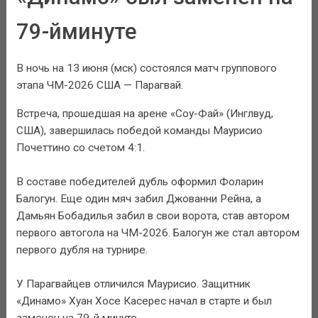
79-йминуте
В ночь на 13 июня (мск) состоялся матч группового
этапа ЧМ-2026 США — Парагвай.
Встреча, прошедшая на арене «Соу-Фай» (Инглвуд,
США), завершилась победой команды Маурисио
Почеттино со счетом 4:1.
В составе победителей дубль оформил Фоларин
Балогун. Еще один мяч забил Джованни Рейна, а
Дамьян Бобадилья забил в свои ворота, став автором
первого автогола на ЧМ-2026. Балогун же стал автором
первого дубля на турнире.
У Парагвайцев отличился Маурисио. Защитник
«Динамо» Хуан Хосе Касерес начал в старте и был
заменен на 79-й минуте.