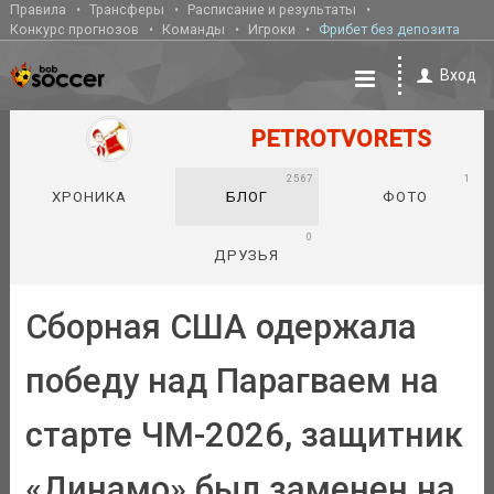
Правила
Трансферы
Расписание и результаты
Конкурс прогнозов
Команды
Игроки
Фрибет без депозита
Вход
PETROTVORETS
2567
1
ХРОНИКА
БЛОГ
ФОТО
0
ДРУЗЬЯ
Сборная США одержала
победу над Парагваем на
старте ЧМ-2026, защитник
«Динамо» был заменен на