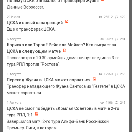
Почему ЦСКА отказался от трансфера Жуана
Данные Bobsoccer.
29 Июля
23512
429
ЦСКА и новый нападающий
Еще о трансферах ЦСКА.
6 Августа
9029
281
Бориско или Тороп? Рейс или Мойзес? Кто сыграет за
ЦСКА в следующем матче
Послезавтра в 20.30 армейцы дома начнут поединок 3-го
тура РПЛ против "Ростова".
1 Августа
12950
258
Переход Жуана в ЦСКА может сорваться
Трансфер нападающего Жуана Сантоса из "Гезтепе" в ЦСКА
может сорваться.
1 Августа
4106
246
ЦСКА не смог победить «Крылья Советов» в матче 2-го
тура РПЛ, 1:1
Завершился матч 2-го тура Альфа-Банк Российской
Премьер-Лиги, в котором ...