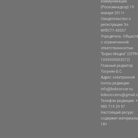
коммуникаций
(Роскомнадзор) 19
января 2011г.
Свидетельство о
регистрации Эл
№ФС77-43557.
Учредитель: Общест
с ограниченной
ответственностью
"Борис-Медиа" (ОГРН
1095009003572)
Главный редактор:
Тосунян Б.С.
Адрес электронной
почты редакции:
info@bobsoccer.ru;
bobsoccerru@gmail.
Телефон редакции: +
985 719 29 97
Настоящий ресурс
содержит материал
18+