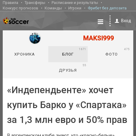
Правила
Трансферы
Расписание и результаты
Конкурс прогнозов
Команды
Игроки
Фрибет без депозита
Вход
MAKSI999
1671
475
ХРОНИКА
БЛОГ
ФОТО
55
ДРУЗЬЯ
«Индепендьенте» хочет
купить Барко у «Спартака»
за 1,3 млн евро и 50% прав
В аргентинском клубе знают, что «красно-белые»