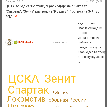
Сегодня 00:13
536
5
ЦСКА победит "Ростов", "Краснодар" не обыграет
"Спартак", "Зенит" разгромит "Родину". Прогноз на 3-й тур
РПЛ
ждать то что
Спартаку надо из
штанов
выпрыгнуть но
BOBstavka
победить в
Сегодня 01:47
следующих турах
Краснодар.Балтику
и на закуску Зенит
...
ЦСКА
Зенит
Спартак
Рубин
РФС
Локомотив
сборная России
Динамо