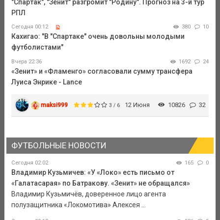
"Спартак", "Зенит" разгромит "Родину". Прогноз на 3-й тур
РПЛ
Сегодня 00:12
380
10
Кахигао: "В "Спартаке" очень довольны молодыми
футболистами"
Вчера 22:36
1692
24
«Зенит» и «Фламенго» согласовали сумму трансфера
Луиса Энрике - Lance
maksi999
12 Июня
10826
32
3 / 6
ФУТБОЛЬНЫЕ НОВОСТИ
Сегодня 02:02
165
0
Владимир Кузьмичев: «У «Локо» есть письмо от
«Галатасарая» по Батракову. «Зенит» не обращался»
Владимир Кузьмичёв, доверенное лицо агента
полузащитника «Локомотива» Алексея ...