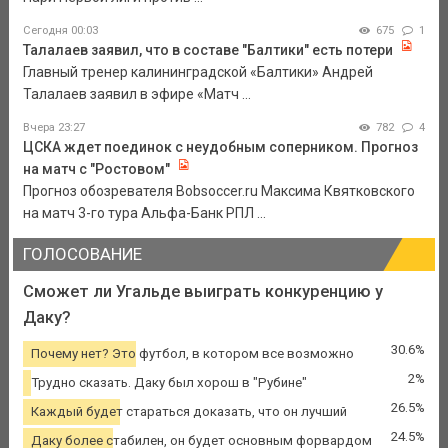
Сегодня 00:03
675
1
Талалаев заявил, что в составе "Балтики" есть потери
Главный тренер калининградской «Балтики» Андрей
Талалаев заявил в эфире «Матч ...
Вчера 23:27
782
4
ЦСКА ждет поединок с неудобным соперником. Прогноз
на матч с "Ростовом"
Прогноз обозревателя Bobsoccer.ru Максима Квятковского
на матч 3-го тура Альфа-Банк РПЛ ...
ГОЛОСОВАНИЕ
Сможет ли Угальде выиграть конкуренцию у
Даку?
30.6%
Почему нет? Это футбол, в котором все возможно
2%
Трудно сказать. Даку был хорош в "Рубине"
26.5%
Каждый будет стараться доказать, что он лучший
24.5%
Даку более стабилен, он будет основным форвардом