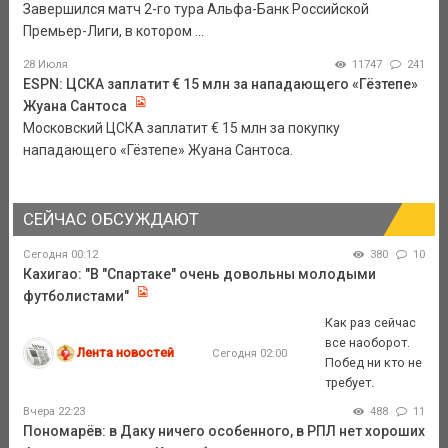
Завершился матч 2-го тура Альфа-Банк Российской
Премьер-Лиги, в котором ...
28 Июля
11747
241
ESPN: ЦСКА заплатит € 15 млн за нападающего «Гёзтепе»
Жуана Сантоса
Московский ЦСКА заплатит € 15 млн за покупку
нападающего «Гёзтепе» Жуана Сантоса.
СЕЙЧАС ОБСУЖДАЮТ
Сегодня 00:12
380
10
Кахигао: "В "Спартаке" очень довольны молодыми
футболистами"
Как раз сейчас
все наоборот.
Лента новостей
Сегодня 02:00
Побед ни кто не
требует.
Вчера 22:23
488
11
Пономарёв: в Даку ничего особенного, в РПЛ нет хороших