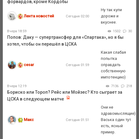
форвардов, кроме Кордобы
Ну так купи
Лента новостей
дороже и
Сегодня 02:00
вкуснее.
Вчера 18:59
1502
30
Попов: Даку — супертрансфер для «Спартака», но я бы
хотел, чтобы он перешёл в ЦСКА
Какая слабая
попытка
cesar
оправдать
Сегодня 01:59
собственную
импотенцию)
Вчера 12:19
7136
218
Бориско или Тороп? Рейс или Мойзес? Кто сыграет за
ЦСКА в следующем матче
Они не
здравомыслящие)
Макс
Васька один тут
Сегодня 01:51
есть, ясный
пример.