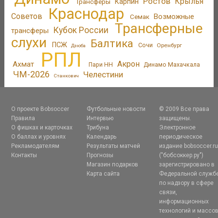
Ростов
Крылья
Трансферы
Карпин
Краснодар
Советов
Возможные
Семак
Трансферные
Кубок России
трансферы
слухи
Балтика
ПСЖ
Сочи
Оренбург
Дзюба
РПЛ
Акрон
Ахмат
Пари НН
Динамо Махачкала
ЧМ-2026
Челестини
Станкович
О проекте Bobsoccer
Футбольные новости
© 2009 Все права
Правила
Интервью
защищены.
О фишках и карточках
Трибуна
Электронное
О баллах и уровнях
Календарь
периодическое
Рекламодателям
Результаты матчей
издание bobsoccer.r
Контакты
Прогнозы
("бобсоккер.ру")
Магазин подарков
зарегистрировано в
Карта сайта
Федеральной служб
по надзору в сфере
связи,
информационных
технологий и массо