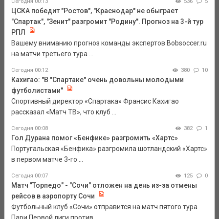
Сегодня 00:13
536
5
ЦСКА победит "Ростов", "Краснодар" не обыграет
"Спартак", "Зенит" разгромит "Родину". Прогноз на 3-й тур
РПЛ
Вашему вниманию прогноз команды экспертов Bobsoccer.ru
на матчи третьего тура ...
Сегодня 00:12
380
10
Кахигао: "В "Спартаке" очень довольны молодыми
футболистами"
Спортивный директор «Спартака» Франсис Кахигао
рассказал «Матч ТВ», что клуб ...
Сегодня 00:08
382
1
Гол Дурана помог «Бенфике» разгромить «Хартс»
Португальская «Бенфика» разгромила шотландский «Хартс»
в первом матче 3-го ...
Сегодня 00:07
125
0
Матч "Торпедо" - "Сочи" отложен на день из-за отмены
рейсов в аэропорту Сочи
Футбольный клуб «Сочи» отправится на матч пятого тура
Пари Первой лиги против ...