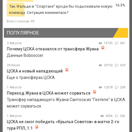
16.3%
Так Угальде в "Спартаке" вроде бы подыскивали новую
команду. Ситуация изменилась?
Всего голосов: 49
ПОПУЛЯРНОЕ
3 Августа
14735
441
Почему ЦСКА отказался от трансфера Жуана
Данные Bobsoccer.
29 Июля
23192
429
ЦСКА и новый нападающий
Еще о трансферах ЦСКА.
1 Августа
12678
258
Переход Жуана в ЦСКА может сорваться
Трансфер нападающего Жуана Сантоса из "Гезтепе" в ЦСКА
может сорваться.
1 Августа
4006
246
ЦСКА не смог победить «Крылья Советов» в матче 2-го
тура РПЛ, 1:1