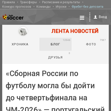
Правила
Трансферы
Расписание и результаты
Конкурс прогнозов
Команды
Игроки
Фрибет без депозита
Вход
ЛЕНТА НОВОСТЕЙ
12046
7587
ХРОНИКА
БЛОГ
ФОТО
0
ДРУЗЬЯ
«Сборная России по
футболу могла бы дойти
до четвертьфинала на
ЧМ‑2026» — португальский