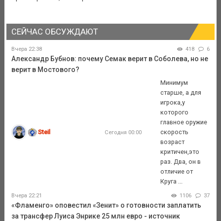
СЕЙЧАС ОБСУЖДАЮТ
Вчера 22:38
418
6
Александр Бубнов: почему Семак верит в Соболева, но не
верит в Мостового?
Минимум
старше, а для
игрока,у
которого
главное оружие
Steil
скорость
Сегодня 00:00
возраст
критичен,это
раз. Два, он в
отличие от
Круга ...
Вчера 22:21
1106
37
«Фламенго» оповестил «Зенит» о готовности заплатить
за трансфер Луиса Энрике 25 млн евро - источник