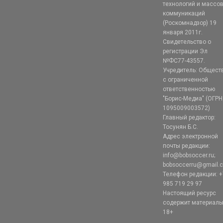
технологий и массо
коммуникаций
(Роскомнадзор) 19
января 2011г.
Свидетельство о
регистрации Эл
№ФС77-43557.
Учредитель: Общест
с ограниченной
ответственностью
"Борис-Медиа" (ОГРН
1095009003572)
Главный редактор:
Тосунян Б.С.
Адрес электронной
почты редакции:
info@bobsoccer.ru;
bobsoccerru@gmail.
Телефон редакции: +
985 719 29 97
Настоящий ресурс
содержит материал
18+