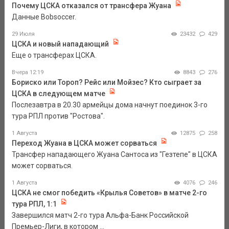
Почему ЦСКА отказался от трансфера Жуана
Данные Bobsoccer.
29 Июля
23432
429
ЦСКА и новый нападающий
Еще о трансферах ЦСКА.
Вчера 12:19
8843
276
Бориско или Тороп? Рейс или Мойзес? Кто сыграет за
ЦСКА в следующем матче
Послезавтра в 20.30 армейцы дома начнут поединок 3-го
тура РПЛ против "Ростова".
1 Августа
12875
258
Переход Жуана в ЦСКА может сорваться
Трансфер нападающего Жуана Сантоса из "Гезтепе" в ЦСКА
может сорваться.
1 Августа
4076
246
ЦСКА не смог победить «Крылья Советов» в матче 2-го
тура РПЛ, 1:1
Завершился матч 2-го тура Альфа-Банк Российской
Премьер-Лиги, в котором ...