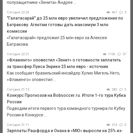
полузащитнике «Зенита» Андрее ...
Сегодня 22:26
467
3
"Галатасарай" до 25 млн евро увеличил предложение по
Батракову. Агентам готовы дать максимум 3 млн
комиссии
«Галатасарай» предложил 25 млн евро за Алексея
Батракова.
Сегодня 22:21
1106
37
«Фламенго» оповестил «Зенит» о готовности заплатить
за трансфер Луиса Энрике 25 млн евро - источник
Как сообщает бразильский инсайдер Хулио Мигель Нето,
«Фламенго» оповестил ...
Сегодня 21:13
282
5
Конкурс Прогнозов на Bobsoccer.ru. Итоги 1-го тура Кубка
России
Подводим итоги первого тура командного турнира по Кубку
России в Конкурсе ...
Сегодня 21:11
214
0
Зарплаты Рашфорда и Онана в «МЮ» выросли на 25% из-