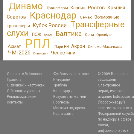
Динамо
Ростов
Крылья
Трансферы
Карпин
Краснодар
Советов
Возможные
Семак
Трансферные
Кубок России
трансферы
слухи
Балтика
ПСЖ
Сочи
Оренбург
Дзюба
РПЛ
Акрон
Ахмат
Пари НН
Динамо Махачкала
ЧМ-2026
Челестини
Станкович
О проекте Bobsoccer
Футбольные новости
© 2009 Все права
Правила
Интервью
защищены.
О фишках и карточках
Трибуна
Электронное
О баллах и уровнях
Календарь
периодическое
Рекламодателям
Результаты матчей
издание bobsoccer.r
Контакты
Прогнозы
("бобсоккер.ру")
Магазин подарков
зарегистрировано в
Карта сайта
Федеральной служб
по надзору в сфере
связи,
информационных