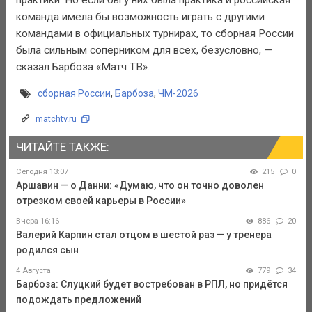
команда имела бы возможность играть с другими
командами в официальных турнирах, то сборная России
была сильным соперником для всех, безусловно, —
сказал Барбоза «Матч ТВ».
сборная России
,
Барбоза
,
ЧМ-2026
matchtv.ru
ЧИТАЙТЕ ТАКЖЕ:
Сегодня 13:07
215
0
Аршавин — о Данни: «Думаю, что он точно доволен
отрезком своей карьеры в России»
Вчера 16:16
886
20
Валерий Карпин стал отцом в шестой раз — у тренера
родился сын
4 Августа
779
34
Барбоза: Слуцкий будет востребован в РПЛ, но придётся
подождать предложений