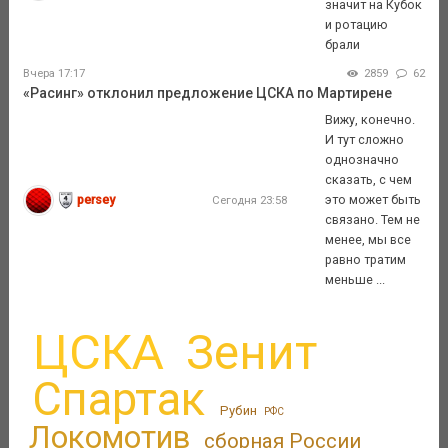
значит на Кубок
и ротацию
брали
Вчера 17:17
2859
62
«Расинг» отклонил предложение ЦСКА по Мартирене
Вижу, конечно.
И тут сложно
однозначно
сказать, с чем
persey
это может быть
Сегодня 23:58
связано. Тем не
менее, мы все
равно тратим
меньше ...
ЦСКА
Зенит
Спартак
Рубин
РФС
Локомотив
сборная России