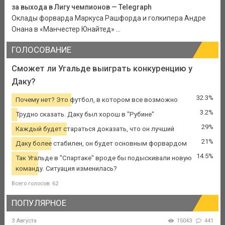
за выхода в Лигу чемпионов — Telegraph
Оклады форварда Маркуса Рашфорда и голкипера Андре
Онана в «Манчестер Юнайтед» ...
ГОЛОСОВАНИЕ
Сможет ли Угальде выиграть конкуренцию у
Даку?
32.3%
Почему нет? Это футбол, в котором все возможно
3.2%
Трудно сказать. Даку был хорош в "Рубине"
29%
Каждый будет стараться доказать, что он лучший
21%
Даку более стабилен, он будет основным форвардом
14.5%
Так Угальде в "Спартаке" вроде бы подыскивали новую
команду. Ситуация изменилась?
Всего голосов: 62
ПОПУЛЯРНОЕ
3 Августа
15043
441