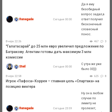
Да я ему
безобидный
вопрос задал,в
Renegade
ответ получил
Сегодня 00:00
бесконечный
словесный
понос.
Вчера 22:26
467
3
"Галатасарай" до 25 млн евро увеличил предложение по
Батракову. Агентам готовы дать максимум 3 млн
комиссии
С утра же уже
Steil
Сегодня 00:00
было 33)))
Вчера 22:58
625
8
Игрок «Пафоса» Коррея — главная цель «Спартака» на
позицию вингера
Ну он в любом
случае по
лимиту не
Renegade
пролезет,
Сегодня 23:59