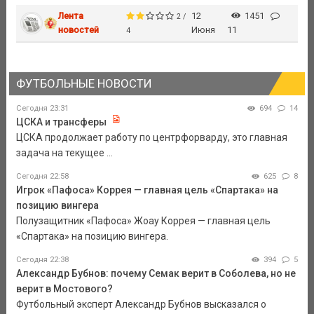
Лента
12
1451
2 /
новостей
Июня
11
4
ФУТБОЛЬНЫЕ НОВОСТИ
Сегодня 23:31
694
14
ЦСКА и трансферы
ЦСКА продолжает работу по центрфорварду, это главная
задача на текущее ...
Сегодня 22:58
625
8
Игрок «Пафоса» Коррея — главная цель «Спартака» на
позицию вингера
Полузащитник «Пафоса» Жоау Коррея — главная цель
«Спартака» на позицию вингера.
Сегодня 22:38
394
5
Александр Бубнов: почему Семак верит в Соболева, но не
верит в Мостового?
Футбольный эксперт Александр Бубнов высказался о