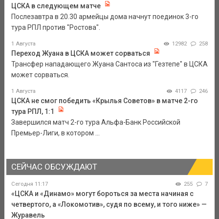
ЦСКА в следующем матче
Послезавтра в 20.30 армейцы дома начнут поединок 3-го
тура РПЛ против "Ростова".
1 Августа
12982
258
Переход Жуана в ЦСКА может сорваться
Трансфер нападающего Жуана Сантоса из "Гезтепе" в ЦСКА
может сорваться.
1 Августа
4117
246
ЦСКА не смог победить «Крылья Советов» в матче 2-го
тура РПЛ, 1:1
Завершился матч 2-го тура Альфа-Банк Российской
Премьер-Лиги, в котором ...
СЕЙЧАС ОБСУЖДАЮТ
Сегодня 11:17
255
7
«ЦСКА и «Динамо» могут бороться за места начиная с
четвертого, а «Локомотив», судя по всему, и того ниже» —
Журавель