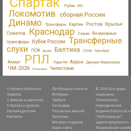
Спартак
Рубин
РФС
Локомотив
сборная России
Динамо
Ростов
Крылья
Трансферы
Карпин
Краснодар
Советов
Возможные
Семак
Трансферные
Кубок России
трансферы
слухи
Балтика
ПСЖ
Сочи
Оренбург
Дзюба
РПЛ
Акрон
Ахмат
Пари НН
Динамо Махачкала
ЧМ-2026
Челестини
Станкович
О проекте Bobsoccer
Футбольные новости
© 2009 Все права
Правила
Интервью
защищены.
О фишках и карточках
Трибуна
Электронное
О баллах и уровнях
Календарь
периодическое
Рекламодателям
Результаты матчей
издание bobsoccer.r
Контакты
Прогнозы
("бобсоккер.ру")
Магазин подарков
зарегистрировано в
Карта сайта
Федеральной служб