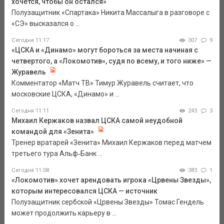
хочется, чтобы он остался»
Полузащитник «Спартака» Никита Массалыга в разговоре с
«СЭ» высказался о ...
Сегодня 11:17
307
9
«ЦСКА и «Динамо» могут бороться за места начиная с
четвертого, а «Локомотив», судя по всему, и того ниже» —
Журавель
Комментатор «Матч ТВ» Тимур Журавель считает, что
московские ЦСКА, «Динамо» и ...
Сегодня 11:11
243
3
Михаил Кержаков назвал ЦСКА самой неудобной
командой для «Зенита»
Тренер вратарей «Зенита» Михаил Кержаков перед матчем
третьего тура Альф‑Банк ...
Сегодня 11:08
383
1
«Локомотив» хочет арендовать игрока «Црвены Звезды»,
которым интересовался ЦСКА — источник
Полузащитник сербской «Црвены Звезды» Томас Гендель
может продолжить карьеру в ...