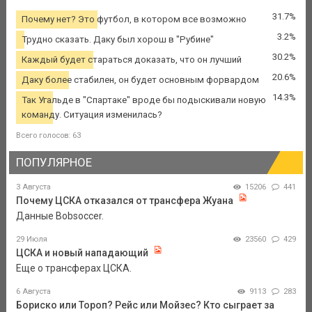
31.7%
Почему нет? Это футбол, в котором все возможно
3.2%
Трудно сказать. Даку был хорош в "Рубине"
30.2%
Каждый будет стараться доказать, что он лучший
20.6%
Даку более стабилен, он будет основным форвардом
14.3%
Так Угальде в "Спартаке" вроде бы подыскивали новую
команду. Ситуация изменилась?
Всего голосов: 63
ПОПУЛЯРНОЕ
3 Августа
15206
441
Почему ЦСКА отказался от трансфера Жуана
Данные Bobsoccer.
29 Июля
23560
429
ЦСКА и новый нападающий
Еще о трансферах ЦСКА.
6 Августа
9113
283
Бориско или Тороп? Рейс или Мойзес? Кто сыграет за