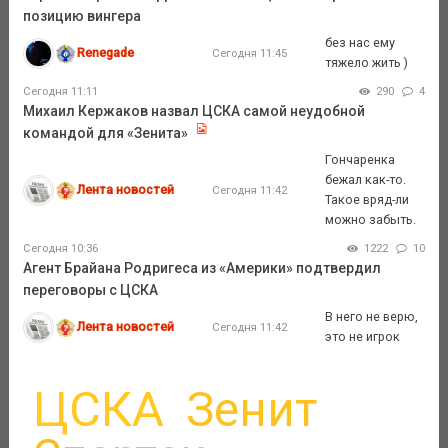
позицию вингера
без нас ему
Renegade
Сегодня 11:45
тяжело жить )
Сегодня 11:11
290
4
Михаил Кержаков назвал ЦСКА самой неудобной
командой для «Зенита»
Гончаренка
бежал как-то.
Лента новостей
Сегодня 11:42
Такое вряд-ли
можно забыть.
Сегодня 10:36
1222
10
Агент Брайана Родригеса из «Америки» подтвердил
переговоры с ЦСКА
В него не верю,
Лента новостей
Сегодня 11:42
это не игрок
ЦСКА
Зенит