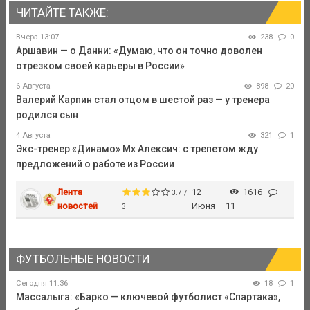
ЧИТАЙТЕ ТАКЖЕ:
Вчера 13:07
238
0
Аршавин — о Данни: «Думаю, что он точно доволен
отрезком своей карьеры в России»
6 Августа
898
20
Валерий Карпин стал отцом в шестой раз — у тренера
родился сын
4 Августа
321
1
Экс-тренер «Динамо» Мх Алексич: с трепетом жду
предложений о работе из России
Лента
12
1616
3.7 /
новостей
Июня
11
3
ФУТБОЛЬНЫЕ НОВОСТИ
Сегодня 11:36
18
1
Массалыга: «Барко — ключевой футболист «Спартака»,