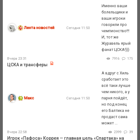
Именно ваши
болельщики и
ваши игроки
говорили про
Лента новостей
Сегодня 11:50
чемпионство!!!
И, тот же
Журавель ярый
фанат ЦСКА!)))
Вчера 23:31
7916
175
ЦСКА и трансферы
А вдруг с Хиль
сработает это
всё таки лучше
чем никого, а у
Макс
парня пойдёт,
Сегодня 11:50
но под конец
его Балтика не
продаст сама
может ...
Вчера 22:58
2399
39
Игрок «Пафоса» Коррея — главная цель «Спартака» на