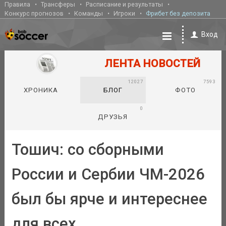
Правила
Трансферы
Расписание и результаты
Конкурс прогнозов
Команды
Игроки
Фрибет без депозита
Вход
ЛЕНТА НОВОСТЕЙ
12027
7593
ХРОНИКА
БЛОГ
ФОТО
0
ДРУЗЬЯ
Тошич: со сборными
России и Сербии ЧМ-2026
был бы ярче и интереснее
для всех