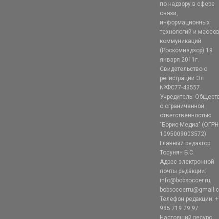
по надзору в сфере
связи,
информационных
технологий и массо
коммуникаций
(Роскомнадзор) 19
января 2011г.
Свидетельство о
регистрации Эл
№ФС77-43557.
Учредитель: Общест
с ограниченной
ответственностью
"Борис-Медиа" (ОГРН
1095009003572)
Главный редактор:
Тосунян Б.С.
Адрес электронной
почты редакции:
info@bobsoccer.ru;
bobsoccerru@gmail.
Телефон редакции: +
985 719 29 97
Настоящий ресурс