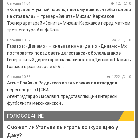
Сегодня 11:04
125
0
«Кондаков — умный парень, поэтому важно, чтобы голова
не страдала» — тренер «Зенита» Михаил Кержаков
Тренер вратарей «Зенита» Михаил Кержаков перед матчем
третьего тура Альф‑Банк ...
Сегодня 10:57
73
0
Газизов: «Динамо» — сильная команда, но «Динамо» Мх
постарается порадовать дагестанских болельщиков
Генеральный директор махачкалинского «Динамо» Шамиль
Газизов в разговоре с «РБ ...
Сегодня 10:36
1222
10
Агент Брайана Родригеса из «Америки» подтвердил
переговоры с ЦСКА
Агент Эдгардо Ласалвия, представляющий интересы
футболиста мексиканской ...
ГОЛОСОВАНИЕ
Сможет ли Угальде выиграть конкуренцию у
Даку?