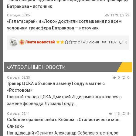
Батракова - источник
Сегодня 05:05
1179
22
«Галатасарай» и «Локо» достигли соглашения по всем
условиям трансфера Батракова — источник
Лента новостей
3 Июня
1107
5
2 / 4
ФУТБОЛЬНЫЕ НОВОСТИ
Сегодня 09:35
0
0
Тренер ЦСКА объяснил замену Гонду в матче с
«Ростовом»
Главный тренер ЦСКА Дмитрий Игдисамов высказался о
замене форварда Лусиано Гонду ...
Сегодня 09:11
113
8
Соболев сравнил себя с Кейном: «Стилистически мне
близок»
Нападающий «Зенита» Александр Соболев ответил, за