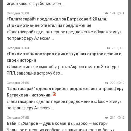
игрой какого футболиста он ...
Сегодня 09:08
124
1
«Галатасарай» предложил за Батракова € 20 млн.
«Локомотив» не ответил на предложение
«Галатасарай» сделал первое предложение «Локомотиву»
по трансферу Алексея ...
Сегодня 09:03
78
0
«Локомотив» повторил один из худших стартов сезона в
своей истории
«Локомотив» не смог обыграть «Акрон» в матче 3-го тура
РПЛ, завершив встречу без ...
Сегодня 08:55
222
0
"Галатасарай" сделал первое предложение по трансферу
Батракова - источник
«Галатасарай» сделал первое предложение «Локомотиву»
по трансферу Алексея ...
Сегодня 07:55
214
2
Бабич: «Умяров — душа команды, Барко — мотор»
Большое интервью сербского защитника красно-белых