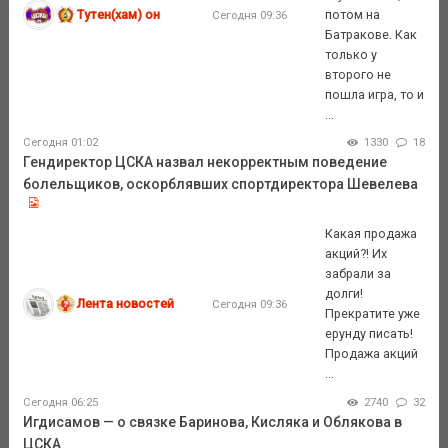
Тутен(хам) он
потом на
Сегодня 09:36
Батракове. Как
только у
второго не
пошла игра, то и
...
Сегодня 01:02
1330
18
Гендиректор ЦСКА назвал некорректным поведение
болельщиков, оскорблявших спортдиректора Шевелева
Какая продажа
акций?! Их
забрали за
долги!
Лента новостей
Сегодня 09:36
Прекратите уже
ерунду писать!
Продажа акций
...
Сегодня 06:25
2740
32
Игдисамов — о связке Баринова, Кисляка и Облякова в
ЦСКА