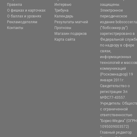
Правила
Интервью
защищены.
О фишках и карточках
Трибуна
Электронное
О баллах и уровнях
Календарь
периодическое
Рекламодателям
Результаты матчей
издание bobsoccer.r
Контакты
Прогнозы
("бобсоккер.ру")
Магазин подарков
зарегистрировано в
Карта сайта
Федеральной служб
по надзору в сфере
связи,
информационных
технологий и массо
коммуникаций
(Роскомнадзор) 19
января 2011г.
Свидетельство о
регистрации Эл
№ФС77-43557.
Учредитель: Общест
с ограниченной
ответственностью
"Борис-Медиа" (ОГРН
1095009003572)
Главный редактор: