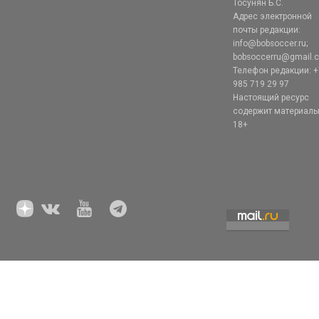
Тосунян Б.С.
Адрес электронной
почты редакции:
info@bobsoccer.ru;
bobsoccerru@gmail.
Телефон редакции: +
985 719 29 97
Настоящий ресурс
содержит материал
18+