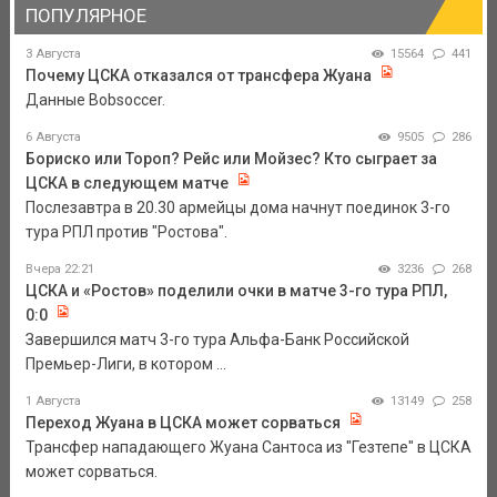
ПОПУЛЯРНОЕ
3 Августа
15564
441
Почему ЦСКА отказался от трансфера Жуана
Данные Bobsoccer.
6 Августа
9505
286
Бориско или Тороп? Рейс или Мойзес? Кто сыграет за
ЦСКА в следующем матче
Послезавтра в 20.30 армейцы дома начнут поединок 3-го
тура РПЛ против "Ростова".
Вчера 22:21
3236
268
ЦСКА и «Ростов» поделили очки в матче 3-го тура РПЛ,
0:0
Завершился матч 3-го тура Альфа-Банк Российской
Премьер-Лиги, в котором ...
1 Августа
13149
258
Переход Жуана в ЦСКА может сорваться
Трансфер нападающего Жуана Сантоса из "Гезтепе" в ЦСКА
может сорваться.