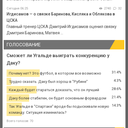
Сегодня 06:25
2740
32
Игдисамов — о связке Баринова, Кисляка и Облякова в
ЦСКА
Главный тренер ЦСКА Дмитрий Игдисамов оценил связку
Дмитрия Баринова, Матвея ...
ГОЛОСОВАНИЕ
Сможет ли Угальде выиграть конкуренцию у
Даку?
31.4%
Почему нет? Это футбол, в котором все возможно
4.3%
Трудно сказать. Даку был хорош в "Рубине"
28.6%
Каждый будет стараться доказать, что он лучший
21.4%
Даку более стабилен, он будет основным форвардом
14.3%
Так Угальде в "Спартаке" вроде бы подыскивали новую
команду. Ситуация изменилась?
Всего голосов: 70