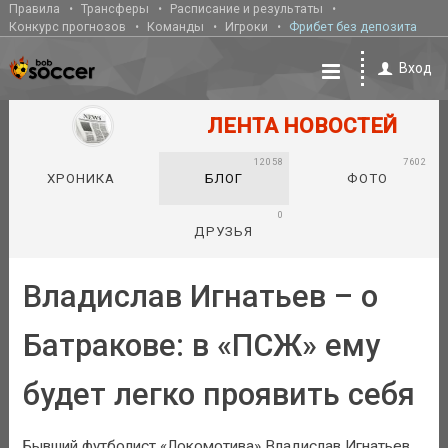
Правила
Трансферы
Расписание и результаты
Конкурс прогнозов
Команды
Игроки
Фрибет без депозита
Вход
ЛЕНТА НОВОСТЕЙ
12058
7602
ХРОНИКА
БЛОГ
ФОТО
0
ДРУЗЬЯ
Владислав Игнатьев – о
Батракове: в «ПСЖ» ему
будет легко проявить себя
Бывший футболист «Локомотива» Владислав Игнатьев