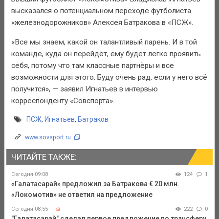
высказался о потенциальном переходе футболиста
«железнодорожников» Алексея Батракова в «ПСЖ».
«Все мы знаем, какой он талантливый парень. И в той
команде, куда он перейдёт, ему будет легко проявить
себя, потому что там классные партнёры и все
возможности для этого. Буду очень рад, если у него всё
получится», — заявил Игнатьев в интервью
корреспонденту «Совспорта».
ПСЖ
,
Игнатьев
,
Батраков
www.sovsport.ru
ЧИТАЙТЕ ТАКЖЕ:
Сегодня 09:08
124
1
«Галатасарай» предложил за Батракова € 20 млн.
«Локомотив» не ответил на предложение
Сегодня 08:55
222
0
"Галатасарай" сделал первое предложение по трансферу