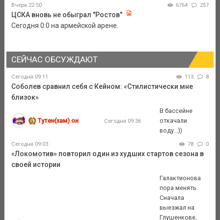
Вчера 22:50
6764
257
ЦСКА вновь не обыграл "Ростов"
Сегодня 0:0 на армейской арене.
СЕЙЧАС ОБСУЖДАЮТ
Сегодня 09:11
113
8
Соболев сравнил себя с Кейном: «Стилистически мне
близок»
В бассейне
Тутен(хам) он
откачали
Сегодня 09:36
воду...))
Сегодня 09:03
78
0
«Локомотив» повторил один из худших стартов сезона в
своей истории
Галактионова
пора менять.
Сначала
выезжал на
Глушенкове,