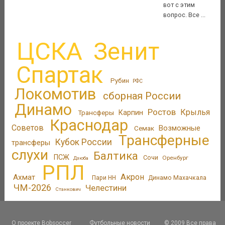
вот с этим
вопрос. Все ...
ЦСКА
Зенит
Спартак
Рубин
РФС
Локомотив
сборная России
Динамо
Ростов
Крылья
Трансферы
Карпин
Краснодар
Советов
Возможные
Семак
Трансферные
Кубок России
трансферы
слухи
Балтика
ПСЖ
Сочи
Оренбург
Дзюба
РПЛ
Акрон
Ахмат
Пари НН
Динамо Махачкала
ЧМ-2026
Челестини
Станкович
О проекте Bobsoccer
Футбольные новости
© 2009 Все права