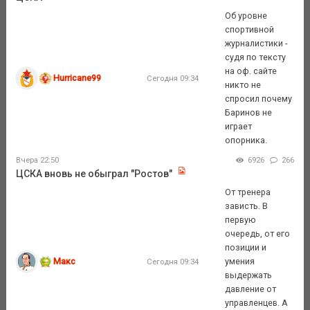
Об уровне
спортивной
журналистики -
судя по тексту
на оф. сайте
Hurricane99
Сегодня 09:34
никто не
спросил почему
Баринов не
играет
опорника.
Вчера 22:50
6926
266
ЦСКА вновь не обыграл "Ростов"
От тренера
зависть. В
первую
очередь, от его
позиции и
Макс
умения
Сегодня 09:34
выдержать
давление от
управленцев. А