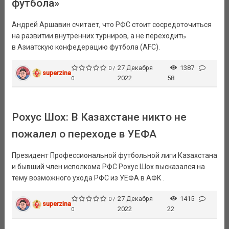
футбола»
Андрей Аршавин считает, что РФС стоит сосредоточиться
на развитии внутренних турниров, а не переходить
в Азиатскую конфедерацию футбола (AFC).
27 Декабря
1387
0 /
superzina
2022
58
0
Рохус Шох: В Казахстане никто не
пожалел о переходе в УЕФА
Президент Профессиональной футбольной лиги Казахстана
и бывший член исполкома РФС Рохус Шох высказался на
тему возможного ухода РФС из УЕФА в АФК .
27 Декабря
1415
0 /
superzina
2022
22
0