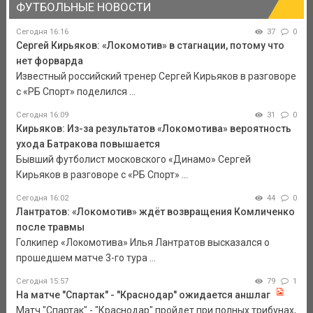
ФУТБОЛЬНЫЕ НОВОСТИ
Сегодня 16:16
37
0
Сергей Кирьяков: «Локомотив» в стагнации, потому что
нет форварда
Известный российский тренер Сергей Кирьяков в разговоре
с «РБ Спорт» поделился ...
Сегодня 16:09
31
0
Кирьяков: Из-за результатов «Локомотива» вероятность
ухода Батракова повышается
Бывший футболист московского «Динамо» Сергей
Кирьяков в разговоре с «РБ Спорт» ...
Сегодня 16:02
44
0
Лантратов: «Локомотив» ждёт возвращения Комличенко
после травмы
Голкипер «Локомотива» Илья Лантратов высказался о
прошедшем матче 3-го тура ...
Сегодня 15:57
79
1
На матче "Спартак" - "Краснодар" ожидается аншлаг
Матч "Спартак" - "Краснодар" пройдет при полных трибунах,