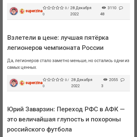
28 Декабря
3110
0 /
superzina
2022
48
0
Взлетели в цене: лучшая пятёрка
легионеров чемпионата России
Да, легионеров стало заметно меньше, но остались одни из
самых ценных.
28 Декабря
2055
0 /
superzina
2022
3
0
Юрий Заварзин: Переход РФС в АФК —
это величайшая глупость и похороны
российского футбола