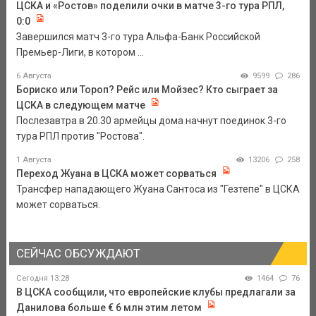
ЦСКА и «Ростов» поделили очки в матче 3-го тура РПЛ,
0:0
Завершился матч 3-го тура Альфа-Банк Российской
Премьер-Лиги, в котором ...
6 Августа
9599
286
Бориско или Тороп? Рейс или Мойзес? Кто сыграет за
ЦСКА в следующем матче
Послезавтра в 20.30 армейцы дома начнут поединок 3-го
тура РПЛ против "Ростова".
1 Августа
13206
258
Переход Жуана в ЦСКА может сорваться
Трансфер нападающего Жуана Сантоса из "Гезтепе" в ЦСКА
может сорваться.
СЕЙЧАС ОБСУЖДАЮТ
Сегодня 13:28
1464
76
В ЦСКА сообщили, что европейские клубы предлагали за
Данилова больше € 6 млн этим летом