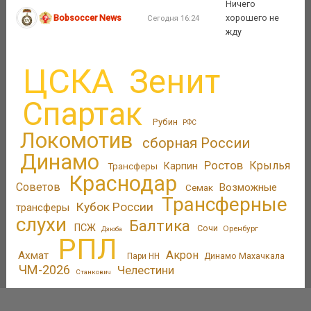
Ничего
Bobsoccer News
хорошего не
Сегодня 16:24
жду
ЦСКА
Зенит
Спартак
Рубин
РФС
Локомотив
сборная России
Динамо
Ростов
Крылья
Трансферы
Карпин
Краснодар
Советов
Возможные
Семак
Трансферные
Кубок России
трансферы
слухи
Балтика
ПСЖ
Сочи
Оренбург
Дзюба
РПЛ
Акрон
Ахмат
Пари НН
Динамо Махачкала
ЧМ-2026
Челестини
Станкович