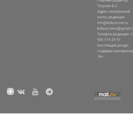
Главный редактор:
Тосунян Б.С.
Адрес электронной
почты редакции:
info@bobsoccer.ru;
bobsoccerru@gmail.
Телефон редакции: +
985 719 29 97
Настоящий ресурс
содержит материал
18+