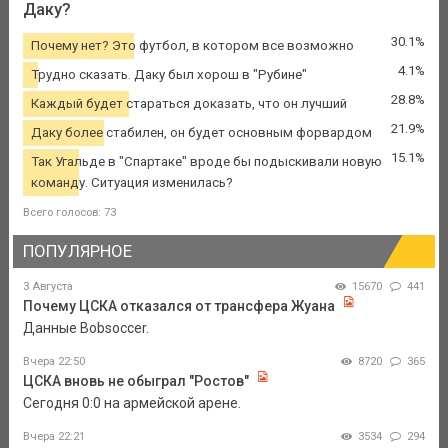
Даку?
30.1%
Почему нет? Это футбол, в котором все возможно
4.1%
Трудно сказать. Даку был хорош в "Рубине"
28.8%
Каждый будет стараться доказать, что он лучший
21.9%
Даку более стабилен, он будет основным форвардом
15.1%
Так Угальде в "Спартаке" вроде бы подыскивали новую
команду. Ситуация изменилась?
Всего голосов: 73
ПОПУЛЯРНОЕ
3 Августа
15670
441
Почему ЦСКА отказался от трансфера Жуана
Данные Bobsoccer.
Вчера 22:50
8720
365
ЦСКА вновь не обыграл "Ростов"
Сегодня 0:0 на армейской арене.
Вчера 22:21
3534
294