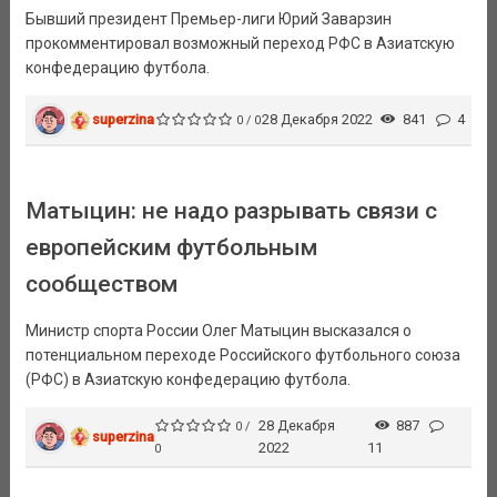
Бывший президент Премьер-лиги Юрий Заварзин
прокомментировал возможный переход РФС в Азиатскую
конфедерацию футбола.
superzina
28 Декабря 2022
841
4
0 / 0
Матыцин: не надо разрывать связи с
европейским футбольным
сообществом
Министр спорта России Олег Матыцин высказался о
потенциальном переходе Российского футбольного союза
(РФС) в Азиатскую конфедерацию футбола.
28 Декабря
887
0 /
superzina
2022
11
0