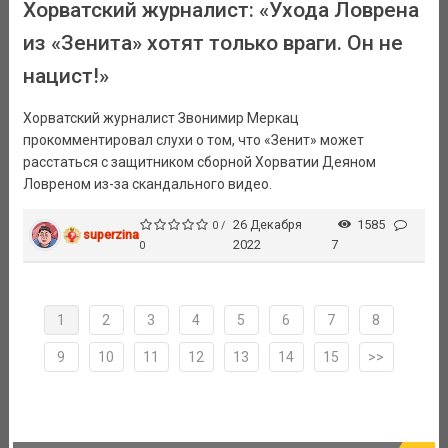
Хорватский журналист: «Ухода Ловрена
из «Зенита» хотят только враги. Он не
нацист!»
Хорватский журналист Звонимир Меркац
прокомментировал слухи о том, что «Зенит» может
расстаться с защитником сборной Хорватии Деяном
Ловреном из-за скандального видео.
26 Декабря
1585
0 /
superzina
2022
7
0
1
2
3
4
5
6
7
8
9
10
11
12
13
14
15
>>