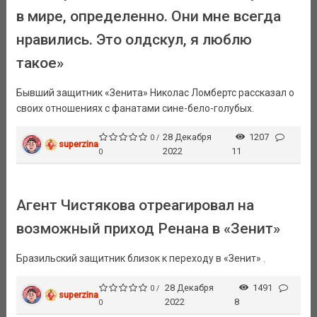
в мире, определенно. Они мне всегда
нравились. Это олдскул, я люблю
такое»
Бывший защитник «Зенита» Николас Ломбертс рассказал о
своих отношениях с фанатами сине-бело-голубых.
28 Декабря
1207
0 /
superzina
2022
11
0
Агент Чистякова отреагировал на
возможный приход Ренана в «Зенит»
Бразильский защитник близок к переходу в «Зенит» .
28 Декабря
1491
0 /
superzina
2022
8
0