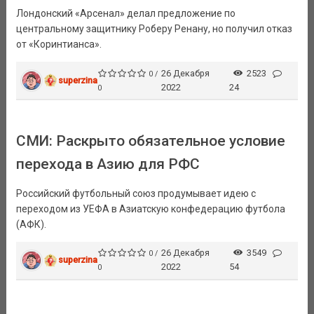
Лондонский «Арсенал» делал предложение по
центральному защитнику Роберу Ренану, но получил отказ
от «Коринтианса».
26 Декабря
2523
0 /
superzina
2022
24
0
​СМИ: Раскрыто обязательное условие
перехода в Азию для РФС
Российский футбольный союз продумывает идею с
переходом из УЕФА в Азиатскую конфедерацию футбола
(АФК).
26 Декабря
3549
0 /
superzina
2022
54
0