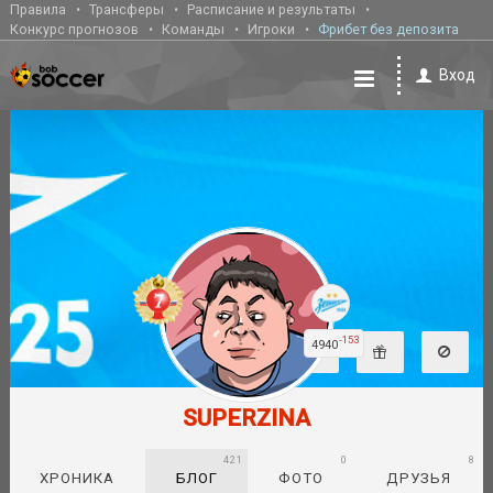
Правила
Трансферы
Расписание и результаты
Конкурс прогнозов
Команды
Игроки
Фрибет без депозита
Вход
-153
4940
SUPERZINA
421
0
8
ХРОНИКА
БЛОГ
ФОТО
ДРУЗЬЯ