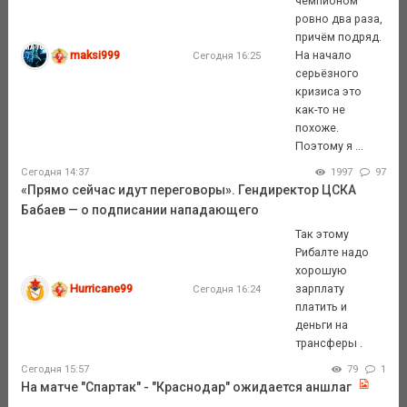
чемпионом
ровно два раза,
причём подряд.
maksi999
На начало
Сегодня 16:25
серьёзного
кризиса это
как-то не
похоже.
Поэтому я ...
Сегодня 14:37
1997
97
«Прямо сейчас идут переговоры». Гендиректор ЦСКА
Бабаев — о подписании нападающего
Так этому
Рибалте надо
хорошую
Hurricane99
зарплату
Сегодня 16:24
платить и
деньги на
трансферы .
Сегодня 15:57
79
1
На матче "Спартак" - "Краснодар" ожидается аншлаг