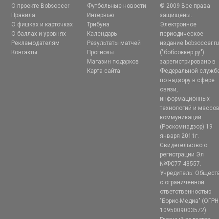
О проекте Bobsoccer
Футбольные новости
© 2009 Все права
Правила
Интервью
защищены.
О фишках и карточках
Трибуна
Электронное
О баллах и уровнях
Календарь
периодическое
Рекламодателям
Результаты матчей
издание bobsoccer.r
Контакты
Прогнозы
("бобсоккер.ру")
Магазин подарков
зарегистрировано в
Карта сайта
Федеральной служб
по надзору в сфере
связи,
информационных
технологий и массо
коммуникаций
(Роскомнадзор) 19
января 2011г.
Свидетельство о
регистрации Эл
№ФС77-43557.
Учредитель: Общест
с ограниченной
ответственностью
"Борис-Медиа" (ОГРН
1095009003572)