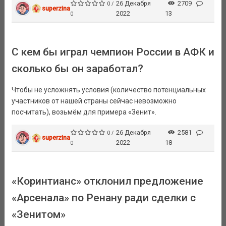
26 Декабря
2709
0 /
superzina
2022
13
0
С кем бы играл чемпион России в АФК и
сколько бы он заработал?
Чтобы не усложнять условия (количество потенциальных
участников от нашей страны сейчас невозможно
посчитать), возьмём для примера «Зенит».
26 Декабря
2581
0 /
superzina
2022
18
0
«Коринтианс» отклонил предложение
«Арсенала» по Ренану ради сделки с
«Зенитом»