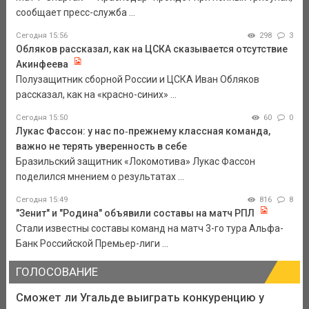
сообщает пресс-служба ...
Сегодня 15:56
298
3
Обляков рассказал, как на ЦСКА сказывается отсутствие
Акинфеева
Полузащитник сборной России и ЦСКА Иван Обляков
рассказал, как на «красно-синих» ...
Сегодня 15:50
60
0
Лукас Фассон: у нас по‑прежнему классная команда,
важно не терять уверенность в себе
Бразильский защитник «Локомотива» Лукас Фассон
поделился мнением о результатах ...
Сегодня 15:49
816
8
"Зенит" и "Родина" объявили составы на матч РПЛ
Стали известны составы команд на матч 3-го тура Альфа-
Банк Российской Премьер-лиги ...
ГОЛОСОВАНИЕ
Сможет ли Угальде выиграть конкуренцию у