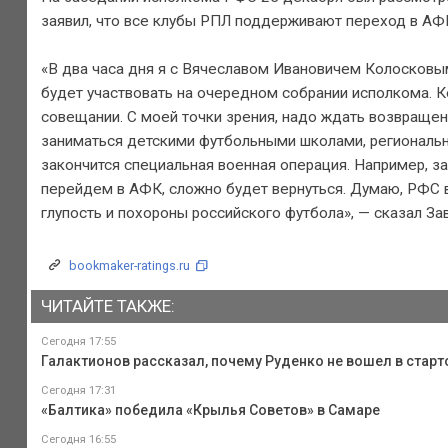
заявил, что все клубы РПЛ поддерживают переход в АФ
«В два часа дня я с Вячеславом Ивановичем Колосковым 
будет участвовать на очередном собрании исполкома. 
совещании. С моей точки зрения, надо ждать возвращен
заниматься детскими футбольными школами, региональны
закончится специальная военная операция. Например, зак
перейдем в АФК, сложно будет вернуться. Думаю, РФС 
глупость и похороны российского футбола», — сказал За
bookmaker-ratings.ru
ЧИТАЙТЕ ТАКЖЕ:
Сегодня 17:55
Галактионов рассказал, почему Руденко не вошел в стар
Сегодня 17:31
«Балтика» победила «Крылья Советов» в Самаре
Сегодня 16:55