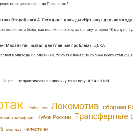
 делся восходящая звезда Пестряков?
 матчах Второй лиги А. Сегодня – дважды «Иртышу» дальними уд
 выносливости было, как вспомню выход за основу, и через 10 минут он у
е»: Масалитин назвал две главные проблемы ЦСКА
 ослеп в эпизоде с Поповичем, то счёт с пенальти скорее всего стал 2:0, а
. Он раньше практически в одиночку тянул игру ЦСКА в ЮФЛ 1
ртак
Локомотив
сборная Р
Рубин
РФС
Трансферные 
Кубок России
жные трансферы
26
Челестини
Станкович