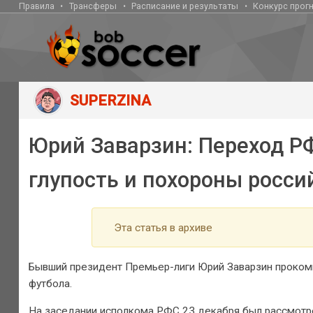
Правила
Трансферы
Расписание и результаты
Конкурс прог
SUPERZINA
Юрий Заварзин: Переход Р
глупость и похороны росси
Эта статья в архиве
Бывший президент Премьер-лиги Юрий Заварзин проко
футбола.
На заседании исполкома РФС 23 декабря был рассмотр