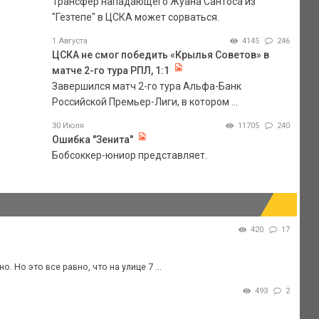
Трансфер нападающего Жуана Сантоса из
"Гезтепе" в ЦСКА может сорваться.
1 Августа
4145
246
ЦСКА не смог победить «Крылья Советов» в
матче 2-го тура РПЛ, 1:1
Завершился матч 2-го тура Альфа-Банк
Российской Премьер-Лиги, в котором ...
30 Июля
11705
240
Ошибка "Зенита"
Бобсоккер-юниор представляет.
420
17
. Но это все равно, что на улице 7 ...
493
2