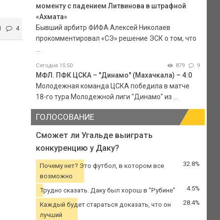
моменту с падением Литвинова в штрафной
«Ахмата»
Бывший арбитр ФИФА Алексей Николаев
1
4
прокомментировал «СЭ» решение ЭСК о том, что
...
Сегодня 15:50
879
9
МФЛ. ПФК ЦСКА – "Динамо" (Махачкала) – 4:0
Молодежная команда ЦСКА победила в матче
18-го тура Молодежной лиги "Динамо" из ...
ГОЛОСОВАНИЕ
Сможет ли Угальде выиграть
конкуренцию у Даку?
32.8%
Почему нет? Это футбол, в котором все
возможно
4.5%
Трудно сказать. Даку был хорош в "Рубине"
28.4%
Каждый будет стараться доказать, что он
лучший