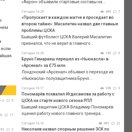
«Акрон» объявили стартовые составы на ...
Сегодня 16:29
684
7
«Пропускает в каждом матче и проседает во
е
втором тайме»: Масалитин назвал две главные
днем
проблемы ЦСКА
Бывший футболист ЦСКА Валерий Масалитин
м
признался, что не верит в главного ...
 если
Сегодня 16:29
190
3
айшая
Бруно Гимараеш перешел из «Ньюкасла» в
«Арсенал» за £75 млн
Лондонский «Арсенал» объявил о переходе из
«Ньюкасла» полузащитника Бруно ...
Сегодня 16:17
598
3
Пономарёв похвалил Игдисамова за работу с
ЦСКА на старте нового сезона РПЛ
0
0
Бывший защитник ЦСКА Владимир Пономарёв
оценил работу нового главного тренера ...
20
17
Сегодня 16:16
481
22
Николаев назвал спорным решение ЭСК по
493
2