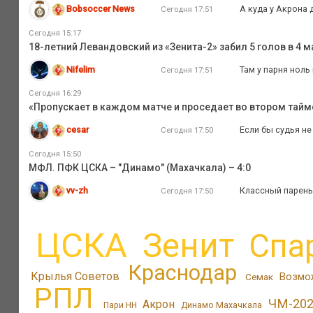
Bobsoccer News
А куда у Акрона
Сегодня 17:51
Сегодня 15:17
18-летний Левандовский из «Зенита-2» забил 5 голов в 4
Nifelim
Там у парня ноль
Сегодня 17:51
Сегодня 16:29
«Пропускает в каждом матче и проседает во втором тайм
cesar
Если бы судья не
Сегодня 17:50
Сегодня 15:50
МФЛ. ПФК ЦСКА – "Динамо" (Махачкала) – 4:0
vv-zh
Классный парень.
Сегодня 17:50
ЦСКА
Зенит
Спа
Краснодар
Крылья Советов
Возмо
Семак
РПЛ
ЧМ-20
Акрон
Пари НН
Динамо Махачкала