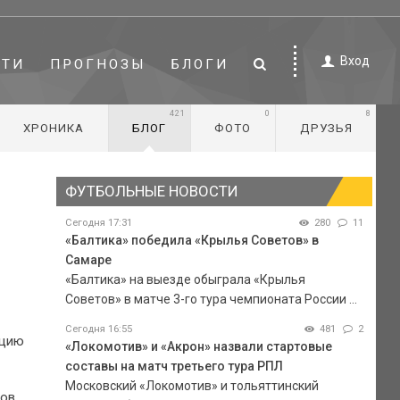
Вход
СТИ
ПРОГНОЗЫ
БЛОГИ
421
0
8
ХРОНИКА
БЛОГ
ФОТО
ДРУЗЬЯ
ФУТБОЛЬНЫЕ НОВОСТИ
Сегодня 17:31
280
11
«Балтика» победила «Крылья Советов» в
Самаре
«Балтика» на выезде обыграла «Крылья
Советов» в матче 3-го тура чемпионата России ...
Сегодня 16:55
481
2
ацию
«Локомотив» и «Акрон» назвали стартовые
составы на матч третьего тура РПЛ
Московский «Локомотив» и тольяттинский
ков