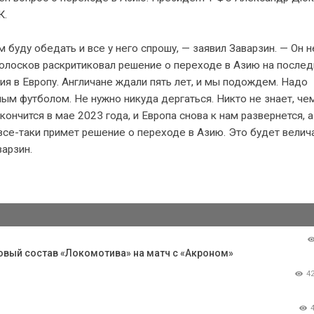
К.
буду обедать и все у него спрошу, — заявил Заварзин. — Он н
Колосков раскритиковал решение о переходе в Азию на после
ия в Европу. Англичане ждали пять лет, и мы подождем. Надо
м футболом. Не нужно никуда дергаться. Никто не знает, че
ончится в мае 2023 года, и Европа снова к нам развернется, а
все-таки примет решение о переходе в Азию. Это будет велич
варзин.
товый состав «Локомотива» на матч с «Акроном»
4