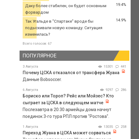
19.4%
Даку более стабилен, он будет основным
форвардом
14.9%
Так Угальде в "Спартаке" вроде бы
подыскивали новую команду. Ситуация
изменилась?
Всего голосов: 67
ПОПУЛЯРНОЕ
3 Августа
15301
441
Почему ЦСКА отказался от трансфера Жуана
Данные Bobsoccer.
6 Августа
9297
286
Бориско или Тороп? Рейс или Мойзес? Кто
сыграет за ЦСКА в следующем матче
Послезавтра в 20.30 армейцы дома начнут
поединок 3-го тура РПЛ против "Ростова".
1 Августа
13035
258
Переход Жуана в ЦСКА может сорваться