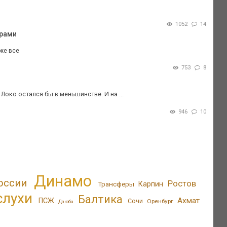
1052
14
арами
же все
753
8
 Локо остался бы в меньшинстве. И на ...
946
10
Динамо
оссии
Ростов
Трансферы
Карпин
слухи
Балтика
Ахмат
ПСЖ
Сочи
Оренбург
Дзюба