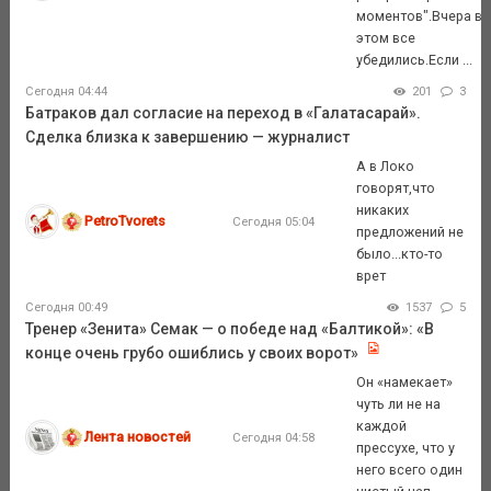
моментов".Вчера в
этом все
убедились.Если ...
Сегодня 04:44
201
3
Батраков дал согласие на переход в «Галатасарай».
Сделка близка к завершению — журналист
А в Локо
говорят,что
никаких
PetroTvorets
Сегодня 05:04
предложений не
было...кто-то
врет
Сегодня 00:49
1537
5
Тренер «Зенита» Семак — о победе над «Балтикой»: «В
конце очень грубо ошиблись у своих ворот»
Он «намекает»
чуть ли не на
каждой
Лента новостей
Сегодня 04:58
прессухе, что у
него всего один