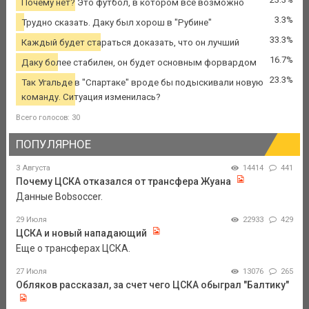
Почему нет? Это футбол, в котором все возможно
3.3%
Трудно сказать. Даку был хорош в "Рубине"
33.3%
Каждый будет стараться доказать, что он лучший
16.7%
Даку более стабилен, он будет основным форвардом
23.3%
Так Угальде в "Спартаке" вроде бы подыскивали новую
команду. Ситуация изменилась?
Всего голосов: 30
ПОПУЛЯРНОЕ
3 Августа
14414
441
Почему ЦСКА отказался от трансфера Жуана
Данные Bobsoccer.
29 Июля
22933
429
ЦСКА и новый нападающий
Еще о трансферах ЦСКА.
27 Июля
13076
265
Обляков рассказал, за счет чего ЦСКА обыграл "Балтику"