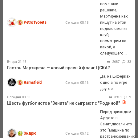
поменяли
решение,
Мартирена как
PetroTvorets
пишут на этой
Сегодня 05:18
неделе сменит
клуб,
посмотрим на
какой, а
следующего ...
Вчера 21:45
2687
33
Гастон Мартирена — новый правый фланг ЦСКА?
Да, на циферках
Ramsfield
одно,а по игре
Сегодня 05:16
другое.
Сегодня 00:50
3918
9
Шесть футболистов "Зенита" не сыграют с "Родиной"
Перед приходом
Аугусто в
Зенит,писали что
это "машина по
Эндрю
Сегодня 05:12
растранжириванию