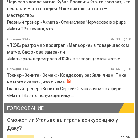
Черчесов после матча Кубка России: «Кто‑то говорит, что
пенальти — это лотерея. Я же считаю, что это —
мастерство»
Главный тренер «Ахмата» Станислава Черчесова в эфире
«Матч ТВ» заявил, что ...
Сегодня 00:42
333
0
«ПСЖ» разгромно проиграл «Мальорке» в товарищеском
матче, Сафонова заменили
«Мальорка» переиграла «ПСЖ» в товарищеском матче.
Сегодня 00:40
446
0
Тренер «Зенита» Семак: «Кондакову разбили лицо. Пока
не могу сказать, что с ним»
Главный тренер «Зенита» Сергей Семак заявил в эфире
«Матч ТВ», что полузащитнику ...
ГОЛОСОВАНИЕ
Сможет ли Угальде выиграть конкуренцию у
Даку?
23.3%