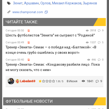
Зенит
,
Аршавин
,
Орлов
,
Михаил Кержаков
,
Зырянов
www.championat.com
ЧИТАЙТЕ ТАКЖЕ:
Сегодня 00:50
3918
9
Шесть футболистов "Зенита" не сыграют с "Родиной"
Сегодня 00:49
1537
5
Тренер «Зенита» Семак — о победе над «Балтикой»: «В
конце очень грубо ошиблись у своих ворот»
Сегодня 00:40
446
0
Тренер «Зенита» Семак: «Кондакову разбили лицо. Пока
не могу сказать, что с ним»
Lebedev69
8 Июня
1841
9
1.8 / 5
ФУТБОЛЬНЫЕ НОВОСТИ