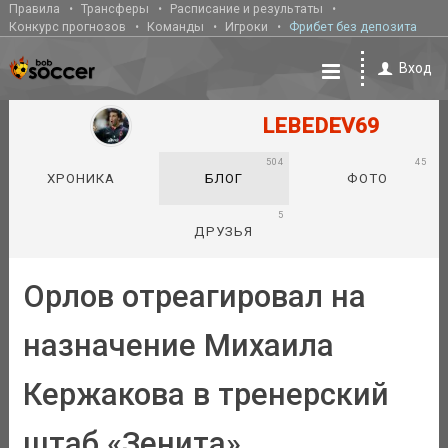
Правила
Трансферы
Расписание и результаты
Конкурс прогнозов
Команды
Игроки
Фрибет без депозита
Вход
LEBEDEV69
504
45
ХРОНИКА
БЛОГ
ФОТО
5
ДРУЗЬЯ
Орлов отреагировал на
назначение Михаила
Кержакова в тренерский
штаб «Зенита»