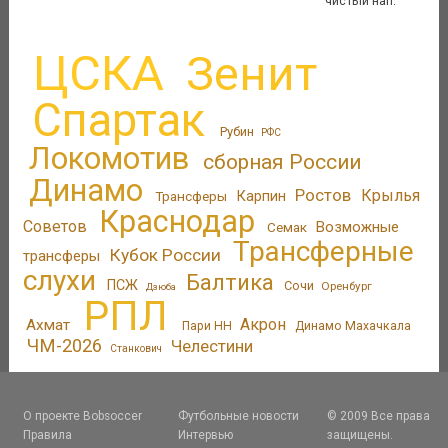
чистый нап.
ЦСКА
Зенит
Спартак
Рубин
РФС
Локомотив
сборная России
Динамо
Ростов
Крылья
Трансферы
Карпин
Краснодар
Советов
Возможные
Семак
Трансферные
Кубок России
трансферы
слухи
Балтика
ПСЖ
Сочи
Оренбург
Дзюба
РПЛ
Акрон
Ахмат
Пари НН
Динамо Махачкала
ЧМ-2026
Челестини
Станкович
О проекте Bobsoccer
Футбольные новости
© 2009 Все права
Правила
Интервью
защищены.