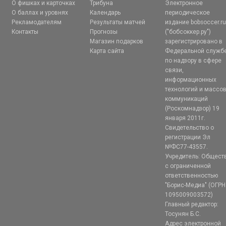
О фишках и карточках
Трибуна
Электронное
О баллах и уровнях
Календарь
периодическое
Рекламодателям
Результаты матчей
издание bobsoccer.r
Контакты
Прогнозы
("бобсоккер.ру")
Магазин подарков
зарегистрировано в
Карта сайта
Федеральной служб
по надзору в сфере
связи,
информационных
технологий и массо
коммуникаций
(Роскомнадзор) 19
января 2011г.
Свидетельство о
регистрации Эл
№ФС77-43557.
Учредитель: Общест
с ограниченной
ответственностью
"Борис-Медиа" (ОГРН
1095009003572)
Главный редактор:
Тосунян Б.С.
Адрес электронной