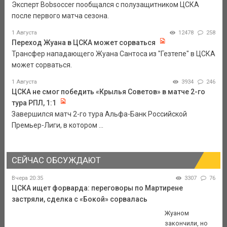
Эксперт Bobsoccer пообщался с полузащитником ЦСКА
после первого матча сезона.
1 Августа
12478
258
Переход Жуана в ЦСКА может сорваться
Трансфер нападающего Жуана Сантоса из "Гезтепе" в ЦСКА
может сорваться.
1 Августа
3934
246
ЦСКА не смог победить «Крылья Советов» в матче 2-го
тура РПЛ, 1:1
Завершился матч 2-го тура Альфа-Банк Российской
Премьер-Лиги, в котором ...
СЕЙЧАС ОБСУЖДАЮТ
Вчера 20:35
3307
76
ЦСКА ищет форварда: переговоры по Мартирене
застряли, сделка с «Бокой» сорвалась
Жуаном
закончили, но