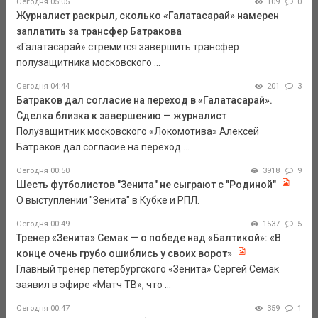
Сегодня 05:05
109
0
Журналист раскрыл, сколько «Галатасарай» намерен
заплатить за трансфер Батракова
«Галатасарай» стремится завершить трансфер
полузащитника московского ...
Сегодня 04:44
201
3
Батраков дал согласие на переход в «Галатасарай».
Сделка близка к завершению — журналист
Полузащитник московского «Локомотива» Алексей
Батраков дал согласие на переход ...
Сегодня 00:50
3918
9
Шесть футболистов "Зенита" не сыграют с "Родиной"
О выступлении "Зенита" в Кубке и РПЛ.
Сегодня 00:49
1537
5
Тренер «Зенита» Семак — о победе над «Балтикой»: «В
конце очень грубо ошиблись у своих ворот»
Главный тренер петербургского «Зенита» Сергей Семак
заявил в эфире «Матч ТВ», что ...
Сегодня 00:47
359
1