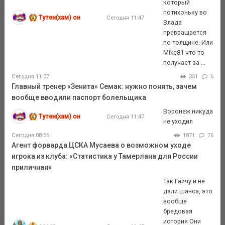
который
потихоньку во
Тутен(хам) он
Сегодня 11:47
Влада
превращается
по толщине. Или
Mike81 что-то
получает за ...
Сегодня 11:07
351
6
Главный тренер «Зенита» Семак: нужно понять, зачем
вообще вводили паспорт болельщика
Воронеж никуда
Тутен(хам) он
Сегодня 11:47
не уходил
Сегодня 08:36
1871
76
Агент форварда ЦСКА Мусаева о возможном уходе
игрока из клуба: «Статистика у Тамерлана для России
приличная»
Так Гайчу и не
дали шанса, это
вообще
бредовая
история Они