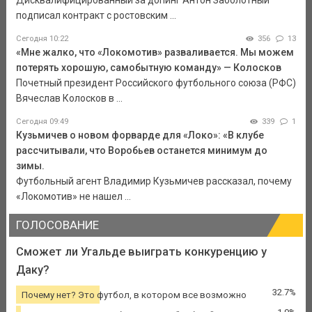
Дисквалифицированный за допинг Антон Заболотный
подписал контракт с ростовским ...
Сегодня 10:22
356
13
«Мне жалко, что «Локомотив» разваливается. Мы можем
потерять хорошую, самобытную команду» — Колосков
Почетный президент Российского футбольного союза (РФС)
Вячеслав Колосков в ...
Сегодня 09:49
339
1
Кузьмичев о новом форварде для «Локо»: «В клубе
рассчитывали, что Воробьев останется минимум до
зимы.
Футбольный агент Владимир Кузьмичев рассказал, почему
«Локомотив» не нашел ...
ГОЛОСОВАНИЕ
Сможет ли Угальде выиграть конкуренцию у
Даку?
32.7%
Почему нет? Это футбол, в котором все возможно