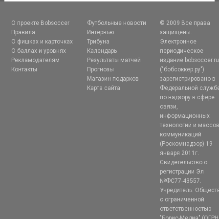
О проекте Bobsoccer
Футбольные новости
© 2009 Все права
Правила
Интервью
защищены.
О фишках и карточках
Трибуна
Электронное
О баллах и уровнях
Календарь
периодическое
Рекламодателям
Результаты матчей
издание bobsoccer.r
Контакты
Прогнозы
("бобсоккер.ру")
Магазин подарков
зарегистрировано в
Карта сайта
Федеральной служб
по надзору в сфере
связи,
информационных
технологий и массо
коммуникаций
(Роскомнадзор) 19
января 2011г.
Свидетельство о
регистрации Эл
№ФС77-43557.
Учредитель: Общест
с ограниченной
ответственностью
"Борис-Медиа" (ОГРН