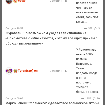
cesar
Сегодня 11:45
просто поняли
что народу
моказывать не
стоит, засмеют.
Когда ...
Сегодня 10:59
388
3
Журавель — о возможном уходе Галактионова из
«Локомотива»: «Мне кажется, к этому всё идет, причем с
обоюдным желанием»
У Локомотива
не все 100%
прав на
Батракова.
Тяжело
Тутен(хам) он
Сегодня 11:40
продать, когда
агенты
постоянно
требуют
больше золота.
Сегодня 09:05
1755
90
Марко Гевеш: "Фламенго" сделает всё возможное, чтобы