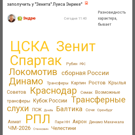
заполучить у "Зенита" Луиса Энрике"
Разновидность
Эндрю
характера,
Сегодня 11:40
бывает
ЦСКА
Зенит
Спартак
Рубин
РФС
Локомотив
сборная России
Динамо
Ростов
Крылья
Трансферы
Карпин
Краснодар
Советов
Возможные
Семак
Трансферные
Кубок России
трансферы
слухи
Балтика
ПСЖ
Сочи
Оренбург
Дзюба
РПЛ
Акрон
Ахмат
Пари НН
Динамо Махачкала
ЧМ-2026
Челестини
Станкович