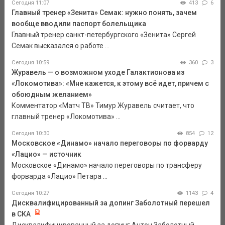
Сегодня 11:07
413
6
Главный тренер «Зенита» Семак: нужно понять, зачем
вообще вводили паспорт болельщика
Главный тренер санкт-петербургского «Зенита» Сергей
Семак высказался о работе ...
Сегодня 10:59
360
3
Журавель — о возможном уходе Галактионова из
«Локомотива»: «Мне кажется, к этому всё идет, причем с
обоюдным желанием»
Комментатор «Матч ТВ» Тимур Журавель считает, что
главный тренер «Локомотива» ...
Сегодня 10:30
854
12
Московское «Динамо» начало переговоры по форварду
«Лацио» — источник
Московское «Динамо» начало переговоры по трансферу
форварда «Лацио» Петара ...
Сегодня 10:27
1143
4
Дисквалифицированный за допинг Заболотный перешел
в СКА