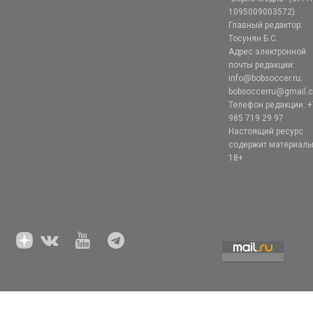
1095009003572)
Главный редактор:
Тосунян Б.С.
Адрес электронной
почты редакции:
info@bobsoccer.ru;
bobsoccerru@gmail.
Телефон редакции: +
985 719 29 97
Настоящий ресурс
содержит материал
18+