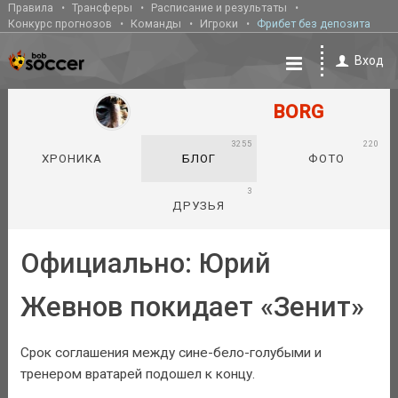
Правила
Трансферы
Расписание и результаты
Конкурс прогнозов
Команды
Игроки
Фрибет без депозита
Вход
BORG
3255
220
ХРОНИКА
БЛОГ
ФОТО
3
ДРУЗЬЯ
Официально: Юрий
Жевнов покидает «Зенит»
Срок соглашения между сине-бело-голубыми и
тренером вратарей подошел к концу.