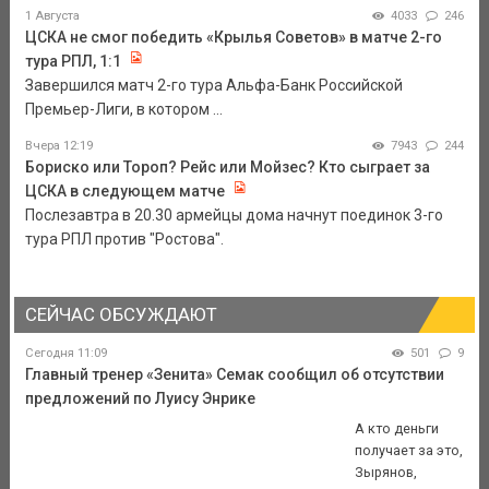
1 Августа
4033
246
ЦСКА не смог победить «Крылья Советов» в матче 2-го
тура РПЛ, 1:1
Завершился матч 2-го тура Альфа-Банк Российской
Премьер-Лиги, в котором ...
Вчера 12:19
7943
244
Бориско или Тороп? Рейс или Мойзес? Кто сыграет за
ЦСКА в следующем матче
Послезавтра в 20.30 армейцы дома начнут поединок 3-го
тура РПЛ против "Ростова".
СЕЙЧАС ОБСУЖДАЮТ
Сегодня 11:09
501
9
Главный тренер «Зенита» Семак сообщил об отсутствии
предложений по Луису Энрике
А кто деньги
получает за это,
Зырянов,