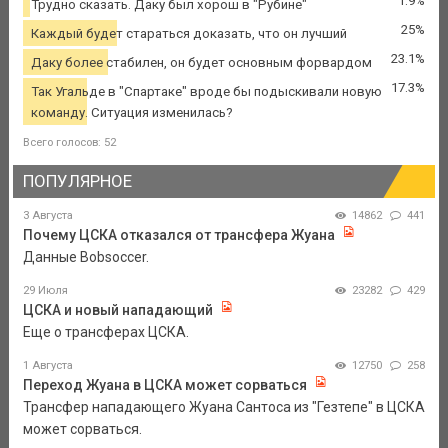
1.9%
Трудно сказать. Даку был хорош в "Рубине"
25%
Каждый будет стараться доказать, что он лучший
23.1%
Даку более стабилен, он будет основным форвардом
17.3%
Так Угальде в "Спартаке" вроде бы подыскивали новую
команду. Ситуация изменилась?
Всего голосов: 52
ПОПУЛЯРНОЕ
3 Августа
14862
441
Почему ЦСКА отказался от трансфера Жуана
Данные Bobsoccer.
29 Июля
23282
429
ЦСКА и новый нападающий
Еще о трансферах ЦСКА.
1 Августа
12750
258
Переход Жуана в ЦСКА может сорваться
Трансфер нападающего Жуана Сантоса из "Гезтепе" в ЦСКА
может сорваться.