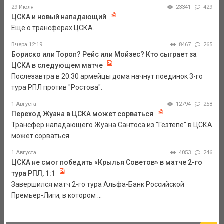
29 Июля
23341
429
ЦСКА и новый нападающий
Еще о трансферах ЦСКА.
Вчера 12:19
8467
265
Бориско или Тороп? Рейс или Мойзес? Кто сыграет за
ЦСКА в следующем матче
Послезавтра в 20.30 армейцы дома начнут поединок 3-го
тура РПЛ против "Ростова".
1 Августа
12794
258
Переход Жуана в ЦСКА может сорваться
Трансфер нападающего Жуана Сантоса из "Гезтепе" в ЦСКА
может сорваться.
1 Августа
4053
246
ЦСКА не смог победить «Крылья Советов» в матче 2-го
тура РПЛ, 1:1
Завершился матч 2-го тура Альфа-Банк Российской
Премьер-Лиги, в котором ...