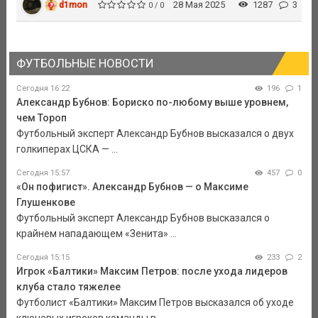
d1mon
28 Мая 2025
1287
3
0 / 0
ФУТБОЛЬНЫЕ НОВОСТИ
Сегодня 16:22
196
1
Александр Бубнов: Бориско по-любому выше уровнем,
чем Тороп
Футбольный эксперт Александр Бубнов высказался о двух
голкиперах ЦСКА — ...
Сегодня 15:57
457
0
«Он пофигист». Александр Бубнов — о Максиме
Глушенкове
Футбольный эксперт Александр Бубнов высказался о
крайнем нападающем «Зенита» ...
Сегодня 15:15
233
2
Игрок «Балтики» Максим Петров: после ухода лидеров
клуба стало тяжелее
Футболист «Балтики» Максим Петров высказался об уходе
ключевых игроков команды в ...