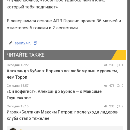
который тебя подпишет».
В завершимся сезоне АПЛ Гарначо провел 36 матчей и
отметился 6 голами и 2 ассистами.
sport24.ru
ЧИТАЙТЕ ТАКЖЕ:
Сегодня 16:22
239
1
Александр Бубнов: Бориско по-любому выше уровнем,
чем Тороп
Сегодня 15:57
476
0
«Он пофигист». Александр Бубнов — о Максиме
Глушенкове
Сегодня 15:15
236
2
Игрок «Балтики» Максим Петров: после ухода лидеров
клуба стало тяжелее