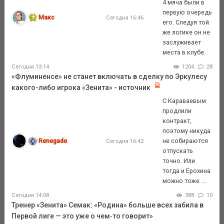
4 мяча были в
первую очередь
Макс
Сегодня 16:46
его. Следуя той
же логике он не
заслуживает
места в клубе.
Сегодня 13:14
1204
28
«Флуминенсе» не станет включать в сделку по Эркулесу
какого-либо игрока «Зенита» - источник
С Караваевым
продлили
контракт,
поэтому никуда
Renegade
не собираются
Сегодня 16:42
отпускать
точно. Или
тогда и Ерохина
можно тоже ...
Сегодня 14:08
388
10
Тренер «Зенита» Семак: «Родина» больше всех забила в
Первой лиге — это уже о чем‑то говорит»