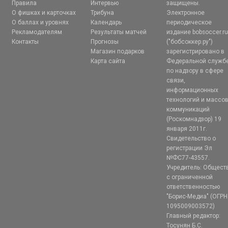
Правила
Интервью
защищены.
О фишках и карточках
Трибуна
Электронное
О баллах и уровнях
Календарь
периодическое
Рекламодателям
Результаты матчей
издание bobsoccer.r
Контакты
Прогнозы
("бобсоккер.ру")
Магазин подарков
зарегистрировано в
Карта сайта
Федеральной служб
по надзору в сфере
связи,
информационных
технологий и массо
коммуникаций
(Роскомнадзор) 19
января 2011г.
Свидетельство о
регистрации Эл
№ФС77-43557.
Учредитель: Общест
с ограниченной
ответственностью
"Борис-Медиа" (ОГРН
1095009003572)
Главный редактор:
Тосунян Б.С.