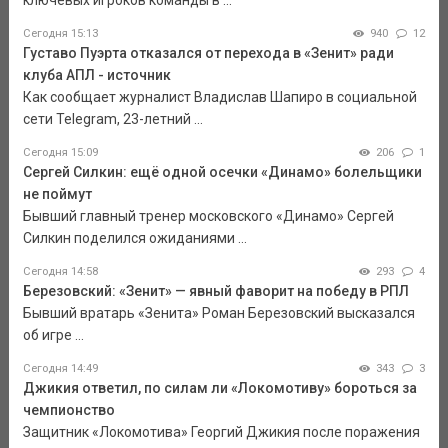
Сегодня 15:13
940
12
Густаво Пуэрта отказался от перехода в «Зенит» ради
клуба АПЛ - источник
Как сообщает журналист Владислав Шапиро в социальной
сети Telegram, 23-летний ...
Сегодня 15:09
206
1
Сергей Силкин: ещё одной осечки «Динамо» болельщики
не поймут
Бывший главный тренер московского «Динамо» Сергей
Силкин поделился ожиданиями ...
Сегодня 14:58
293
4
Березовский: «Зенит» — явный фаворит на победу в РПЛ
Бывший вратарь «Зенита» Роман Березовский высказался
об игре ...
Сегодня 14:49
343
3
Джикия ответил, по силам ли «Локомотиву» бороться за
чемпионство
Защитник «Локомотива» Георгий Джикия после поражения