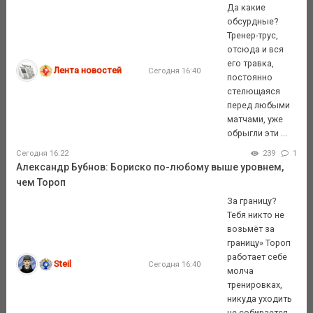
Да какие
обсурдные?
Тренер-трус,
отсюда и вся
его травка,
Лента новостей
Сегодня 16:40
постоянно
стелющаяся
перед любыми
матчами, уже
обрыгли эти ...
Сегодня 16:22
239
1
Александр Бубнов: Бориско по-любому выше уровнем,
чем Тороп
За границу?
Тебя никто не
возьмёт за
границу» Тороп
работает себе
Steil
Сегодня 16:40
молча
тренировках,
никуда уходить
не собирается.