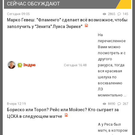
СЕЙЧАС ОБСУЖДАЮТ
Сегодня 09:05
2865
145
Марко Гевеш: "Фламенго" сделает всё возможное, чтобы
заполучить у "Зенита" Луиса Энрике"
На
перечисленное
Вами можно
посмотреть и с
другого
Эндрю
ракурса, тогда
Сегодня 16:48
вся красивая
шелуха по
восхвалению
ЛЭ
моментально ...
Вчера 12:19
8490
267
Бориско или Тороп? Рейс или Мойзес? Кто сыграет за
ЦСКА в следующем матче
А у Реса был
матч, в котором