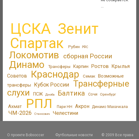
...
ЦСКА
Зенит
Спартак
Рубин
РФС
Локомотив
сборная России
Динамо
Ростов
Крылья
Трансферы
Карпин
Краснодар
Советов
Возможные
Семак
Трансферные
Кубок России
трансферы
слухи
Балтика
ПСЖ
Сочи
Оренбург
Дзюба
РПЛ
Акрон
Ахмат
Пари НН
Динамо Махачкала
ЧМ-2026
Челестини
Станкович
О проекте Bobsoccer
Футбольные новости
© 2009 Все права