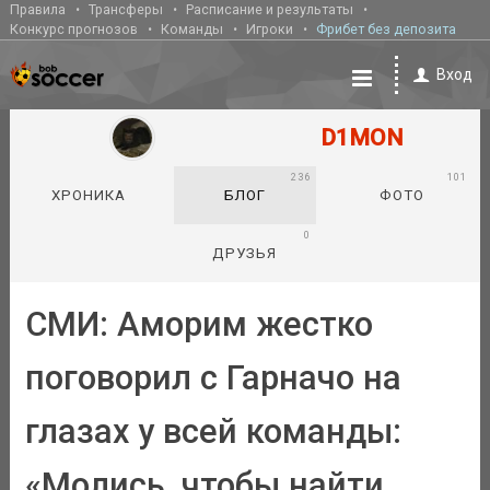
Правила
Трансферы
Расписание и результаты
Конкурс прогнозов
Команды
Игроки
Фрибет без депозита
Вход
D1MON
236
101
ХРОНИКА
БЛОГ
ФОТО
0
ДРУЗЬЯ
СМИ: Аморим жестко
поговорил с Гарначо на
глазах у всей команды:
«Молись, чтобы найти