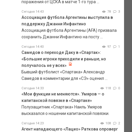
поражения от ЦСКА в матче 1-го тура ...
Сегодня 14:43
78
3
Ассоциация футбола Аргентины выступила в
поддержку Джанни Инфантино
Ассоциация футбола Аргентины (AFA) призвала
сохранить Джанни Инфантино на посту ...
Сегодня 14:40
97
1
Самедов о переходе Даку в «Спартак»:
«Большие игроки приходили и раньше, но
получалось не у всех»
Бывший футболист «Спартака» Александр
Самедов в комментарии для «СЭ» оценил ...
Сегодня 14:33
118
0
«Мои функции не меняются». Умяров — о
капитанской повязке в «Спартаке»
Полузащитник «Спартака» Наиль Умяров
высказался о ношении капитанской повязки.
Сегодня 14:23
108
2
Агент нападающего «Лацио» Раткова опроверг