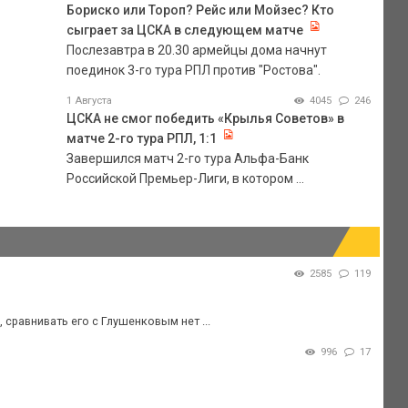
Бориско или Тороп? Рейс или Мойзес? Кто
сыграет за ЦСКА в следующем матче
Послезавтра в 20.30 армейцы дома начнут
поединок 3-го тура РПЛ против "Ростова".
1 Августа
4045
246
ЦСКА не смог победить «Крылья Советов» в
матче 2-го тура РПЛ, 1:1
Завершился матч 2-го тура Альфа-Банк
Российской Премьер-Лиги, в котором ...
2585
119
 сравнивать его с Глушенковым нет ...
996
17