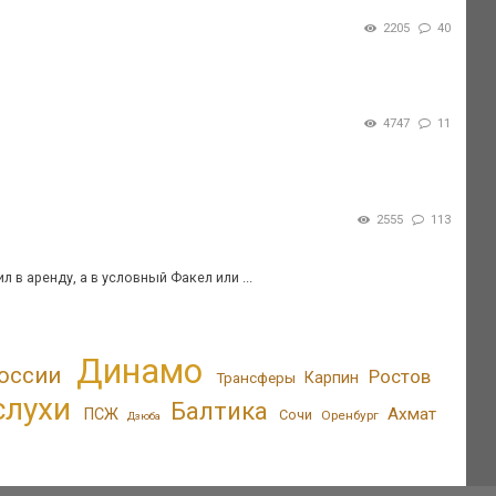
2205
40
4747
11
2555
113
в аренду, а в условный Факел или ...
Динамо
оссии
Ростов
Трансферы
Карпин
слухи
Балтика
Ахмат
ПСЖ
Сочи
Оренбург
Дзюба