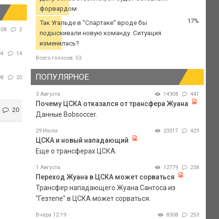
форвардом
17%
Так Угальде в "Спартаке" вроде бы
108
2
подыскивали новую команду. Ситуация
изменилась?
34
14
Всего голосов: 53
ПОПУЛЯРНОЕ
98
20
3 Августа
14908
441
Почему ЦСКА отказался от трансфера Жуана
20
Данные Bobsoccer.
29 Июля
23317
429
ЦСКА и новый нападающий
Еще о трансферах ЦСКА.
1 Августа
12779
258
Переход Жуана в ЦСКА может сорваться
Трансфер нападающего Жуана Сантоса из
"Гезтепе" в ЦСКА может сорваться.
Вчера 12:19
8308
253