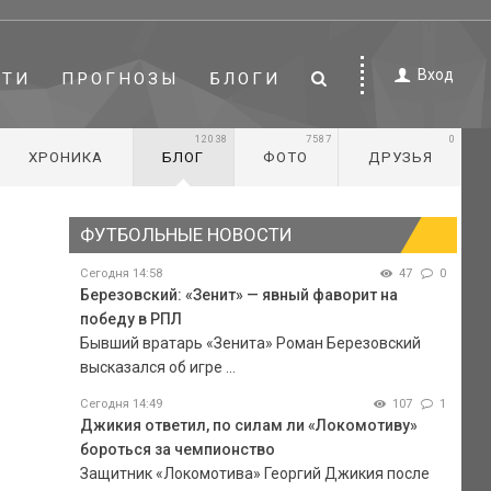
Вход
СТИ
ПРОГНОЗЫ
БЛОГИ
12038
7587
0
ХРОНИКА
БЛОГ
ФОТО
ДРУЗЬЯ
ФУТБОЛЬНЫЕ НОВОСТИ
Сегодня 14:58
47
0
Березовский: «Зенит» — явный фаворит на
победу в РПЛ
Бывший вратарь «Зенита» Роман Березовский
высказался об игре ...
Сегодня 14:49
107
1
Джикия ответил, по силам ли «Локомотиву»
бороться за чемпионство
Защитник «Локомотива» Георгий Джикия после