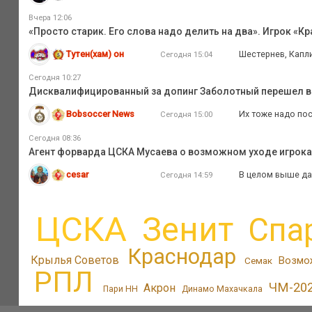
Вчера 12:06
«Просто старик. Его слова надо делить на два». Игрок «К
Тутен(хам) он
Шестернев, Капл
Сегодня 15:04
Сегодня 10:27
Дисквалифицированный за допинг Заболотный перешел в
Bobsoccer News
Их тоже надо пос
Сегодня 15:00
Сегодня 08:36
Агент форварда ЦСКА Мусаева о возможном уходе игрока и
cesar
В целом выше дал
Сегодня 14:59
ЦСКА
Зенит
Спа
Краснодар
Крылья Советов
Возмо
Семак
РПЛ
ЧМ-20
Акрон
Пари НН
Динамо Махачкала