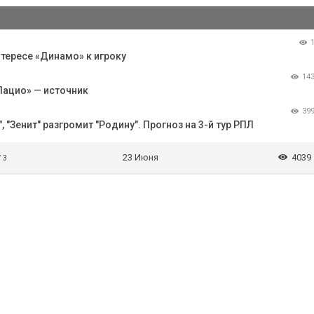
тересе «Динамо» к игроку
14
Лацио» — источник
39
 "Зенит" разгромит "Родину". Прогноз на 3-й тур РПЛ
23 Июня
4039
/ 3