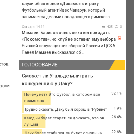
слухи об интересе «Динамо» к игроку
Футбольный агент Ивес Чакарун, который
занимается делами нападающего римского ...
Сегодня 14:14
425
3
Мамаев: Баринов очень не хотел покидать
«Локомотив», но клуб не оставил ему выбора
Бывший полузащитник сборной России и ЦСКА
Павел Мамаев высказался об ...
тов.
ГОЛОСОВАНИЕ
Сможет ли Угальде выиграть
конкуренцию у Даку?
будем
32.1%
Почему нет? Это футбол, в котором все
возможно
1.9%
Трудно сказать. Даку был хорош в "Рубине"
26.4%
Каждый будет стараться доказать, что он
лучший
22.6%
Даку более стабилен, он будет основным