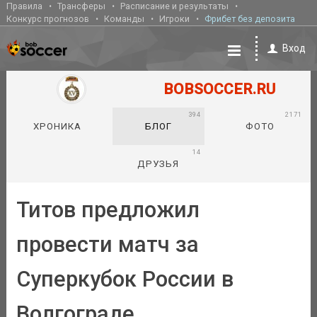
Правила
Трансферы
Расписание и результаты
Конкурс прогнозов
Команды
Игроки
Фрибет без депозита
Вход
BOBSOCCER.RU
394
2171
ХРОНИКА
БЛОГ
ФОТО
14
ДРУЗЬЯ
Титов предложил
провести матч за
Суперкубок России в
Волгограде