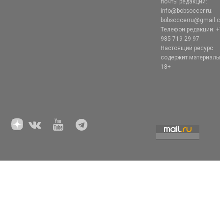
почты редакции:
info@bobsoccer.ru;
bobsoccerru@gmail.
Телефон редакции: +
985 719 29 97
Настоящий ресурс
содержит материал
18+