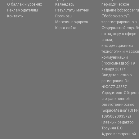
О баллах и уровнях
Календарь
периодическое
Рекламодателям
Результаты матчей
издание bobsoccer.r
Контакты
Прогнозы
("бобсоккер.ру")
Магазин подарков
зарегистрировано в
Карта сайта
Федеральной служб
по надзору в сфере
связи,
информационных
технологий и массо
коммуникаций
(Роскомнадзор) 19
января 2011г.
Свидетельство о
регистрации Эл
№ФС77-43557.
Учредитель: Общест
с ограниченной
ответственностью
"Борис-Медиа" (ОГРН
1095009003572)
Главный редактор:
Тосунян Б.С.
Адрес электронной