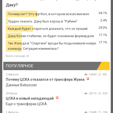
Даку?
34.1%
Почему нет? Это футбол, в котором все возможно
2.4%
Трудно сказать. Даку был хорош в "Рубине"
29.3%
Каждый будет стараться доказать, что он лучший
17.1%
Даку более стабилен, он будет основным форвардом
17.1%
Так Угальде в "Спартаке" вроде бы подыскивали новую
команду. Ситуация изменилась?
Всего голосов: 41
ПОПУЛЯРНОЕ
3 Августа
14643
441
Почему ЦСКА отказался от трансфера Жуана
Данные Bobsoccer.
29 Июля
23119
429
ЦСКА и новый нападающий
Еще о трансферах ЦСКА.
1 Августа
12608
258