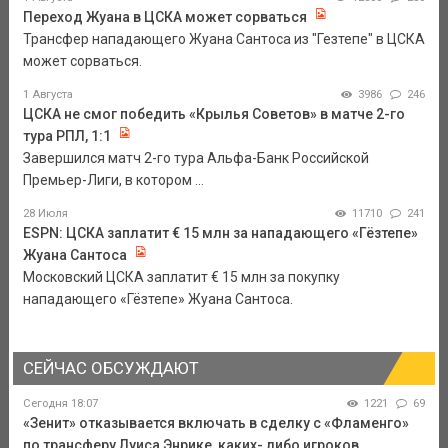
Переход Жуана в ЦСКА может сорваться
Трансфер нападающего Жуана Сантоса из "Гезтепе" в ЦСКА
может сорваться.
1 Августа
3986
246
ЦСКА не смог победить «Крылья Советов» в матче 2-го
тура РПЛ, 1:1
Завершился матч 2-го тура Альфа-Банк Российской
Премьер-Лиги, в котором ...
28 Июля
11710
241
ESPN: ЦСКА заплатит € 15 млн за нападающего «Гёзтепе»
Жуана Сантоса
Московский ЦСКА заплатит € 15 млн за покупку
нападающего «Гёзтепе» Жуана Сантоса.
СЕЙЧАС ОБСУЖДАЮТ
Сегодня 18:07
1221
69
«Зенит» отказывается включать в сделку с «Фламенго»
по трансферу Луиса Энрике, каких- либо игроков