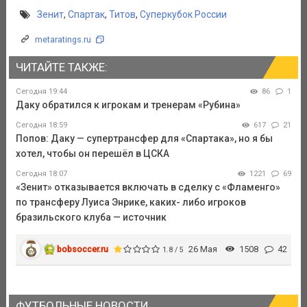
Зенит
,
Спартак
,
Титов
,
Суперкубок России
metaratings.ru
ЧИТАЙТЕ ТАКЖЕ:
Сегодня 19:44
86
1
Даку обратился к игрокам и тренерам «Рубина»
Сегодня 18:59
617
21
Попов: Даку — супертрансфер для «Спартака», но я бы
хотел, чтобы он перешёл в ЦСКА
Сегодня 18:07
1221
69
«Зенит» отказывается включать в сделку с «Фламенго»
по трансферу Луиса Энрике, каких- либо игроков
бразильского клуба — источник
bobsoccer.ru
26 Мая
1508
42
1.8 / 5
ФУТБОЛЬНЫЕ НОВОСТИ