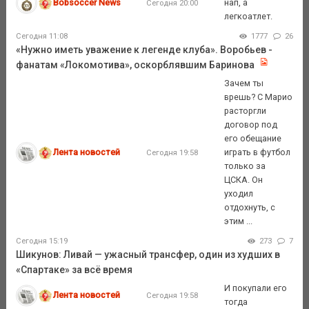
Bobsoccer News
нап, а
Сегодня 20:00
легкоатлет.
Сегодня 11:08
1777
26
«Нужно иметь уважение к легенде клуба». Воробьев -
фанатам «Локомотива», оскорблявшим Баринова
Зачем ты
врешь? С Марио
расторгли
договор под
его обещание
Лента новостей
играть в футбол
Сегодня 19:58
только за
ЦСКА. Он
уходил
отдохнуть, с
этим ...
Сегодня 15:19
273
7
Шикунов: Ливай — ужасный трансфер, один из худших в
«Спартаке» за всё время
И покупали его
Лента новостей
Сегодня 19:58
тогда