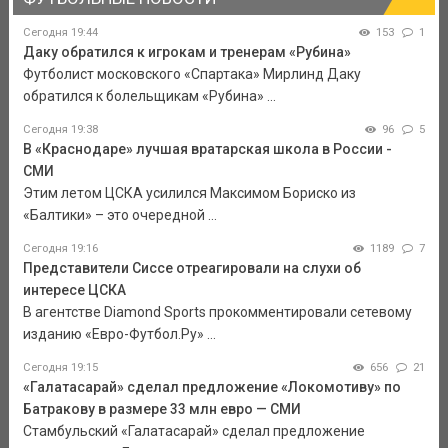
Сегодня 19:44
153
1
Даку обратился к игрокам и тренерам «Рубина»
Футболист московского «Спартака» Мирлинд Даку
обратился к болельщикам «Рубина» ...
Сегодня 19:38
96
5
В «Краснодаре» лучшая вратарская школа в России -
СМИ
Этим летом ЦСКА усилился Максимом Бориско из
«Балтики» – это очередной ...
Сегодня 19:16
1189
7
Представители Сиссе отреагировали на слухи об
интересе ЦСКА
В агентстве Diamond Sports прокомментировали сетевому
изданию «Евро-Футбол.Ру» ...
Сегодня 19:15
656
21
«Галатасарай» сделал предложение «Локомотиву» по
Батракову в размере 33 млн евро — СМИ
Стамбульский «Галатасарай» сделал предложение