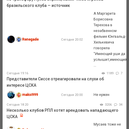
бразильского клуба — источник
А Маргарита
Борисовна
Терехова в
незабвенном
фильме Юнгвальд-
Renegade
Сегодня 20:02
Хилькевича
говорила
"Имеющий уши да
услышит,имеющий
...
Сегодня 19:16
1189
7
Представители Сиссе отреагировали на слухи об
интересе ЦСКА
maksi999
Не нужен
Сегодня 20:00
Сегодня 18:20
3206
34
Несколько клубов РПЛ хотят арендовать нападающего
ЦСКА
Мусаев тоже не