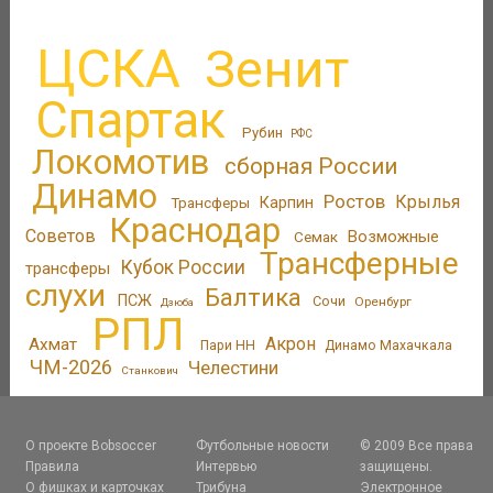
ЦСКА
Зенит
Спартак
Рубин
РФС
Локомотив
сборная России
Динамо
Ростов
Крылья
Трансферы
Карпин
Краснодар
Советов
Возможные
Семак
Трансферные
Кубок России
трансферы
слухи
Балтика
ПСЖ
Сочи
Оренбург
Дзюба
РПЛ
Акрон
Ахмат
Пари НН
Динамо Махачкала
ЧМ-2026
Челестини
Станкович
О проекте Bobsoccer
Футбольные новости
© 2009 Все права
Правила
Интервью
защищены.
О фишках и карточках
Трибуна
Электронное