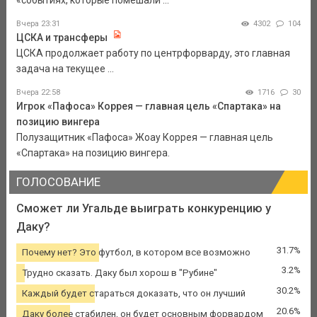
«событиях, которые помешали ...
Вчера 23:31
4302
104
ЦСКА и трансферы
ЦСКА продолжает работу по центрфорварду, это главная
задача на текущее ...
Вчера 22:58
1716
30
Игрок «Пафоса» Коррея — главная цель «Спартака» на
позицию вингера
Полузащитник «Пафоса» Жоау Коррея — главная цель
«Спартака» на позицию вингера.
ГОЛОСОВАНИЕ
Сможет ли Угальде выиграть конкуренцию у
Даку?
31.7%
Почему нет? Это футбол, в котором все возможно
3.2%
Трудно сказать. Даку был хорош в "Рубине"
30.2%
Каждый будет стараться доказать, что он лучший
20.6%
Даку более стабилен, он будет основным форвардом