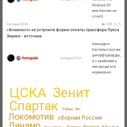
больше 20
млн.Кисляк не
стоит)
Сегодня 05:43
278
5
«Фламенго» не устроила форма оплаты трансфера Луиса
Энрике - источник
Кеннеди и
Кастильо все же
центрфорварды,
Renegade
Сегодня 07:07
а с крайками у
них вроде все
нормально
ЦСКА
Зенит
Спартак
Рубин
РФС
Локомотив
сборная России
Динамо
Ростов
Крылья