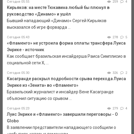
Сегодня 05:55
259
4
Кирьяков: на месте Тюкавина любый бы плюнул в
руководство «Динамо» и ушёл
Бывший нападающий «Динамо» Сергей Кирьяков
высказался об игре форварда ...
Сегодня 05:43
278
5
«Фламенго» не устроила форма оплаты трансфера Луиса
Энрике - источник
Как сообщает бразильская инсайдерша Раиса Симплисио в
социальной сети Х, ...
Сегодня 05:30
326
2
Касагранде раскрыл подробности срыва перехода Луиса
Энрике из «Зенита» во «Фламенго»
Бразильский журналист и инсайдер Вене Касагранде
объяснил ситуацию со срывом ...
Сегодня 05:23
279
4
Луис Энрике и «Фламенго» завершили переговоры - O
Globo
В заявлении представители нападающего сообщили о