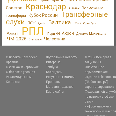
Трансферы
Карпин
Краснодар
Советов
Возможные
Семак
Трансферные
Кубок России
трансферы
слухи
Балтика
ПСЖ
Сочи
Оренбург
Дзюба
РПЛ
Акрон
Ахмат
Пари НН
Динамо Махачкала
ЧМ-2026
Челестини
Станкович
О проекте Bobsoccer
Футбольные новости
© 2009 Все права
Правила
Интервью
защищены.
О фишках и карточках
Трибуна
Электронное
О баллах и уровнях
Календарь
периодическое
Рекламодателям
Результаты матчей
издание bobsoccer.r
Контакты
Прогнозы
("бобсоккер.ру")
Магазин подарков
зарегистрировано в
Карта сайта
Федеральной служб
по надзору в сфере
связи,
информационных
технологий и массо