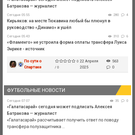
Батракова — журналист
Сегодня 05:55
280
4
Кирьяков: на месте Тюкавина любый бы плюнул в
руководство «Динамо» и ушёл
Сегодня 05:43
310
6
«Фламенго» не устроила форма оплаты трансфера Луиса
Энрике - источник
По сути о
22 Апреля
563
0
Спартаке
2025
0
/ 0
ФУТБОЛЬНЫЕ НОВОСТИ
Сегодня 07:07
35
0
«Галатасарай» сегодня может подписать Алексея
Батракова — журналист
«Галатасарай» рассчитывает получить ответ по поводу
трансфера полузащитника ...