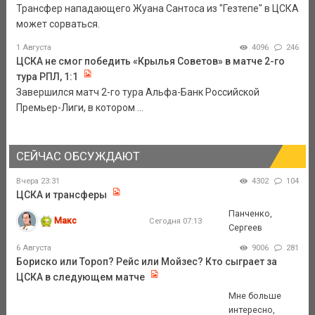
Трансфер нападающего Жуана Сантоса из "Гезтепе" в ЦСКА
может сорваться.
1 Августа
4096
246
ЦСКА не смог победить «Крылья Советов» в матче 2-го
тура РПЛ, 1:1
Завершился матч 2-го тура Альфа-Банк Российской
Премьер-Лиги, в котором ...
СЕЙЧАС ОБСУЖДАЮТ
Вчера 23:31
4302
104
ЦСКА и трансферы
Панченко,
Макс
Сегодня 07:13
Сергеев
6 Августа
9006
281
Бориско или Тороп? Рейс или Мойзес? Кто сыграет за
ЦСКА в следующем матче
Мне больше
интересно,