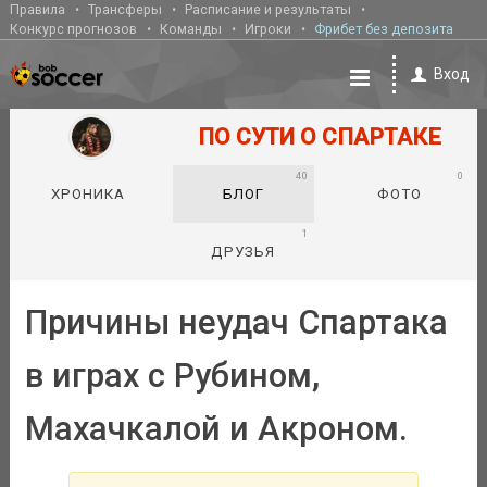
Правила
Трансферы
Расписание и результаты
Конкурс прогнозов
Команды
Игроки
Фрибет без депозита
Вход
ПО СУТИ О СПАРТАКЕ
40
0
ХРОНИКА
БЛОГ
ФОТО
1
ДРУЗЬЯ
Причины неудач Спартака
в играх с Рубином,
Махачкалой и Акроном.