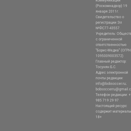
коммуникаций
(Роскомнадзор) 19
января 2011г.
Свидетельство о
регистрации Эл
№ФС77-43557.
Учредитель: Общест
с ограниченной
ответственностью
"Борис-Медиа" (ОГРН
1095009003572)
Главный редактор:
Тосунян Б.С.
Адрес электронной
почты редакции:
info@bobsoccer.ru;
bobsoccerru@gmail.
Телефон редакции: +
985 719 29 97
Настоящий ресурс
содержит материал
18+