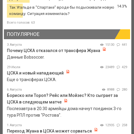
14.3%
Так Угальде в "Спартаке" вроде бы подыскивали новую
команду. Ситуация изменилась?
Всего голосов: 63
ПОПУЛЯРНОЕ
3 Августа
15130
441
Почему ЦСКА отказался от трансфера Жуана
Данные Bobsoccer.
29 Июля
23489
429
ЦСКА и новый нападающий
Еще о трансферах ЦСКА.
6 Августа
8988
280
Бориско или Тороп? Рейс или Мойзес? Кто сыграет за
ЦСКА в следующем матче
Послезавтра в 20.30 армейцы дома начнут поединок 3-го
тура РПЛ против "Ростова".
1 Августа
12935
258
Переход Жуана в ЦСКА может сорваться