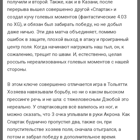
получили и второй. Также, как и в Казани, после
перерыва вышел совершенно другой «Спартак» и
создал кучу голевых моментов (фантастические 4.03
по XG), и обязан был забирать победу, но не добыл
даже ничью. Эти два матча объединяет, помимо
ошибок в защите, плохой выход в атаку и проигранный
центр поля. Когда начинают нагружать наш тыл, он, к
сожалению, трещит по швам. И, естественно, целая
россыпь нереализованных голевых моментов с нашей
стороны.
В этом ключе совершенно отличается игра в Тольятти.
Хозяева навязывали борьбу, но ни о каком высоком
прессинге речь и не шла: с тяжеловесным Дзюбой это
нереально. У спартаковцев всё валилось из ног, и
можно сказать, что 3 очка уплывали в руки Акрона. Как
Спартак буднично пропустил два, также он, при
попустительстве хозяев поля, сначала отыгрался, а
потом и забрал победу в дополнительное время.