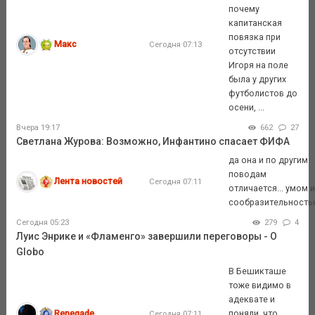
почему
капитанская
повязка при
Макс
Сегодня 07:13
отсутствии
Игоря на поле
была у других
футболистов до
осени, ...
Вчера 19:17
662
27
Светлана Журова: Возможно, Инфантино спасает ФИФА
да она и по другим
поводам
Лента новостей
Сегодня 07:11
отличается... умом 
сообразительность
Сегодня 05:23
279
4
Луис Энрике и «Фламенго» завершили переговоры - O
Globo
В Бешикташе
тоже видимо в
адеквате и
Renegade
поняли, что
Сегодня 07:11