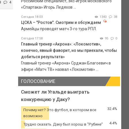
Российский специалист, экс‑игрок московского
8
4
«Спартака» Игорь Ледяхов ...
Сегодня 18:03
1340
38
ЦСКА – "Ростов". Смотрим и обсуждаем
Армейцы проводят матч 3-го тура РПЛ.
Сегодня 17:58
95
0
Главный тренер «Акрона»: «Локомотив»,
конечно, явный фаворит, но мы приехали, чтобы
добиться результата»
Главный тренер «Акрона» Срджан Благоевич в
эфире «Матч ТВ» назвал «Локомотив» ...
ГОЛОСОВАНИЕ
Сможет ли Угальде выиграть
конкуренцию у Даку?
32.4%
Почему нет? Это футбол, в котором все
возможно
4.4%
Трудно сказать. Даку был хорош в "Рубине"