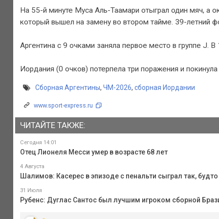
На 55-й минуте Муса Аль-Таамари отыграл один мяч, а о
который вышел на замену во втором тайме. 39-летний ф
Аргентина с 9 очками заняла первое место в группе J.
Иордания (0 очков) потерпела три поражения и покинула
Сборная Аргентины
,
ЧМ-2026
,
сборная Иордании
www.sport-express.ru
ЧИТАЙТЕ ТАКЖЕ:
Сегодня 14:01
Отец Лионеля Месси умер в возрасте 68 лет
4 Августа
Шалимов: Касерес в эпизоде с пенальти сыграл так, будт
31 Июля
Рубенс: Дуглас Сантос был лучшим игроком сборной Браз