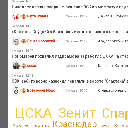
Сегодня 16:16
Николаев назвал спорным решение ЭСК по моменту с пад
PetroTvorets
Да что вы говори
Сегодня 19:19
Сегодня 14:20
«Кажется, Слуцкий в ближайшие полгода никого не возглав
Лента новостей
Ага, еврокубки т
Сегодня 19:17
Сегодня 16:17
Пономарёв похвалил Игдисамова за работу с ЦСКА на ста
cesar
Конечно. Хотя, м
Сегодня 19:12
Сегодня 12:11
ЭСК: арбитр верно назначил пенальти в ворота "Спартака" 
Bobsoccer News
Стенка стояла, а
Сегодня 19:10
ЦСКА
Зенит
Спа
Краснодар
Крылья Советов
Возмо
Семак