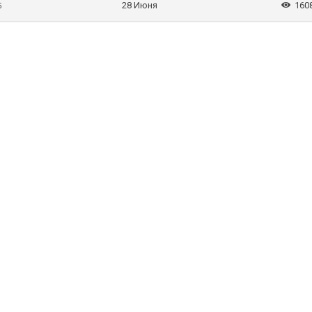
28 Июня
160
5