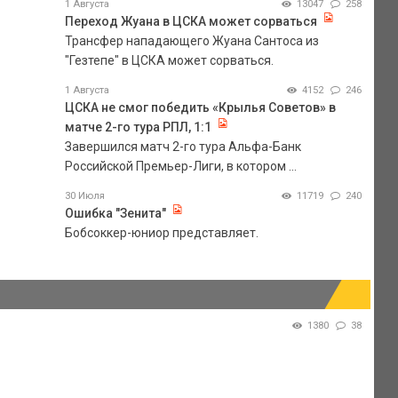
1 Августа
13047
258
Переход Жуана в ЦСКА может сорваться
Трансфер нападающего Жуана Сантоса из
"Гезтепе" в ЦСКА может сорваться.
1 Августа
4152
246
ЦСКА не смог победить «Крылья Советов» в
матче 2-го тура РПЛ, 1:1
Завершился матч 2-го тура Альфа-Банк
Российской Премьер-Лиги, в котором ...
30 Июля
11719
240
Ошибка "Зенита"
Бобсоккер-юниор представляет.
1380
38