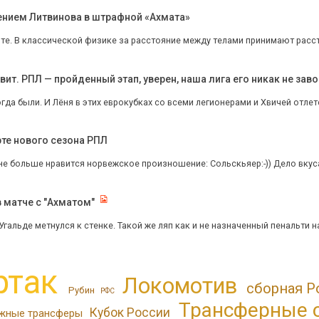
ением Литвинова в штрафной «Ахмата»
те. В классической физике за расстояние между телами принимают рассто
ит. РПЛ — пройденный этап, уверен, наша лига его никак не зав
огда были. И Лëня в этих еврокубках со всеми легионерами и Хвичей отлете
рте нового сезона РПЛ
не больше нравится норвежское произношение: Сольскьяер:-)) Дело вкус
в матче с "Ахматом"
 Угальде метнулся к стенке. Такой же ляп как и не назначенный пенальти на
ртак
Локомотив
сборная Р
Рубин
РФС
Трансферные 
Кубок России
жные трансферы