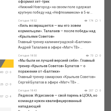
оформил хет-трик
«Нижний Новгород» на своем поле одержал
крупную победу над «Нефтехимиком» в 5-м ...
Сегодня 18:52
174
1
«Хиль возвращается — мы его зовем
кормильцем». Талалаев — после победы над
«Крыльями Советов»
Главный тренер калининградской «Балтики»
Андрей Талалаев в эфире «Матч ТВ» ...
Сегодня 18:50
73
0
«Мы были не лучшей версией себя». Главный
тренер «Крыльев Советов» Булатов — о
поражении от «Балтики»
583
0
Главный тренер самарских «Крыльев Советов»
Сергей Булатов в эфире «Матч ТВ» ...
425
0
Сегодня 18:43
207
0
Ледяхов: Игдисамов — свой парень в ЦСКА, но
707
4
команде нужен квалифицированный
нападающий