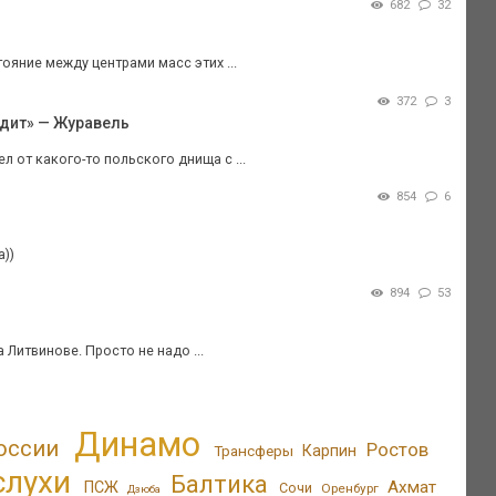
682
32
яние между центрами масс этих ...
372
3
одит» — Журавель
л от какого-то польского днища с ...
854
6
а))
894
53
 Литвинове. Просто не надо ...
Динамо
оссии
Ростов
Трансферы
Карпин
слухи
Балтика
Ахмат
ПСЖ
Сочи
Оренбург
Дзюба