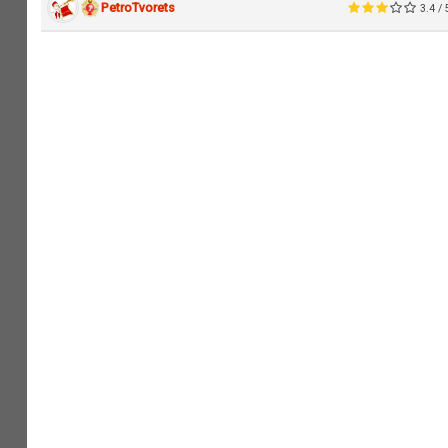
PetroTvorets
3.4 / 