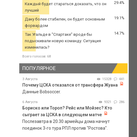
29.4%
Каждый будет стараться доказать, что он
лучший
19.1%
Даку более стабилен, он будет основным
форвардом
14.7%
Так Угальде в "Спартаке" вроде бы
подыскивали новую команду. Ситуация
изменилась?
Всего голосов: 68
ПОПУЛЯРНОЕ
3 Августа
15328
441
Почему ЦСКА отказался от трансфера Жуана
Данные Bobsoccer.
6 Августа
9321
286
Бориско или Тороп? Рейс или Мойзес? Кто
сыграет за ЦСКА в следующем матче
Послезавтра в 20.30 армейцы дома начнут
поединок 3-го тура РПЛ против "Ростова".