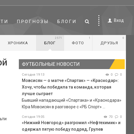
Вход
СТИ
ПРОГНОЗЫ
БЛОГИ
2571
1
0
ХРОНИКА
БЛОГ
ФОТО
ДРУЗЬЯ
ой
ФУТБОЛЬНЫЕ НОВОСТИ
Сегодня 19:13
0
0
Мовсисян — о матче «Спартак» — «Краснодар»:
Хочу, чтобы победила та команда, которая
лучше сыграет
Бывший нападающий «Спартака» и «Краснодара»
Юра Мовсисян в разговоре с «РБ Спорт» ...
Сегодня 19:05
70
0
ьти
«Нижний Новгород» разгромил «Нефтехимик» и
одержал пятую победу подряд, Грулев