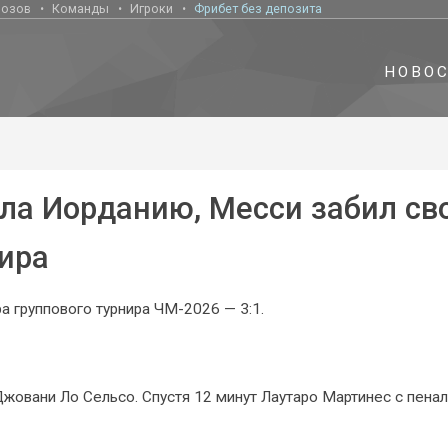
нозов
Команды
Игроки
Фрибет без депозита
НОВО
ла Иорданию, Месси забил св
мира
а группового турнира ЧМ-2026 — 3:1.
Джовани Ло Сельсо. Спустя 12 минут Лаутаро Мартинес с пенал