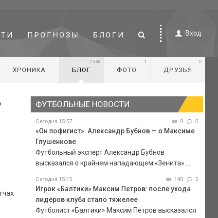
Вход
СТИ
ПРОГНОЗЫ
БЛОГИ
2568
1
0
ХРОНИКА
БЛОГ
ФОТО
ДРУЗЬЯ
ь
ФУТБОЛЬНЫЕ НОВОСТИ
Сегодня 15:57
0
0
«Он пофигист». Александр Бубнов — о Максиме
Глушенкове
Футбольный эксперт Александр Бубнов
высказался о крайнем нападающем «Зенита» ...
Сегодня 15:15
140
2
Игрок «Балтики» Максим Петров: после ухода
тчах
лидеров клуба стало тяжелее
Футболист «Балтики» Максим Петров высказался