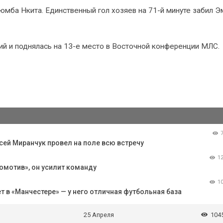
юмба Нкита. Единственный гол хозяев на 71-й минуте забил 
ний и поднялась на 13-е место в Восточной конференции МЛС.
сей Миранчук провел на поле всю встречу
1
омотив», он усилит команду
1
т в «Манчестере» — у него отличная футбольная база
25 Апреля
104