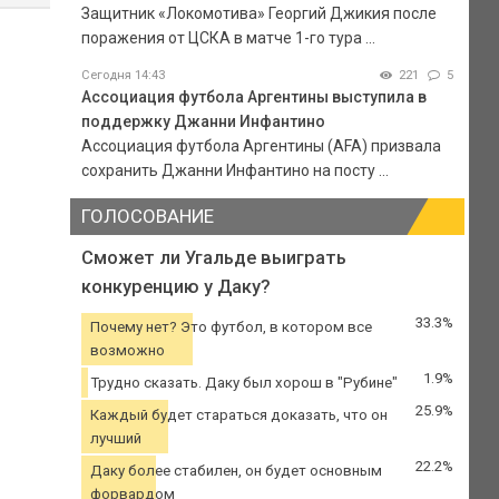
Защитник «Локомотива» Георгий Джикия после
поражения от ЦСКА в матче 1-го тура ...
Сегодня 14:43
221
5
Ассоциация футбола Аргентины выступила в
поддержку Джанни Инфантино
Ассоциация футбола Аргентины (AFA) призвала
сохранить Джанни Инфантино на посту ...
ГОЛОСОВАНИЕ
Сможет ли Угальде выиграть
конкуренцию у Даку?
33.3%
Почему нет? Это футбол, в котором все
возможно
1.9%
Трудно сказать. Даку был хорош в "Рубине"
25.9%
Каждый будет стараться доказать, что он
лучший
22.2%
Даку более стабилен, он будет основным
форвардом