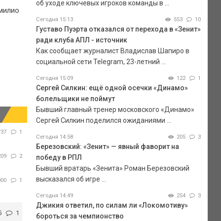
об уходе ключевых игроков команды в ...
Эмилио
Сегодня 15:13
553
10
Густаво Пуэрта отказался от перехода в «Зенит»
ради клуба АПЛ - источник
Как сообщает журналист Владислав Шапиро в
социальной сети Telegram, 23-летний ...
Сегодня 15:09
122
1
Сергей Силкин: ещё одной осечки «Динамо»
болельщики не поймут
Бывший главный тренер московского «Динамо»
Сергей Силкин поделился ожиданиями ...
737
1
Сегодня 14:58
205
3
Березовский: «Зенит» — явный фаворит на
209
2
победу в РПЛ
Бывший вратарь «Зенита» Роман Березовский
высказался об игре ...
000
1
Сегодня 14:49
254
3
Джикия ответил, по силам ли «Локомотиву»
5
1
бороться за чемпионство