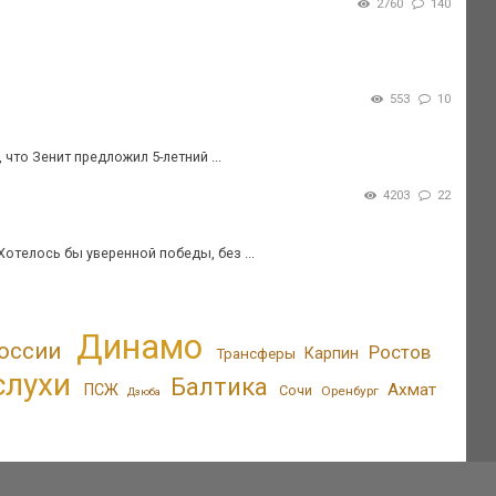
2760
140
553
10
что Зенит предложил 5-летний ...
4203
22
Хотелось бы уверенной победы, без ...
Динамо
оссии
Ростов
Трансферы
Карпин
слухи
Балтика
Ахмат
ПСЖ
Сочи
Оренбург
Дзюба