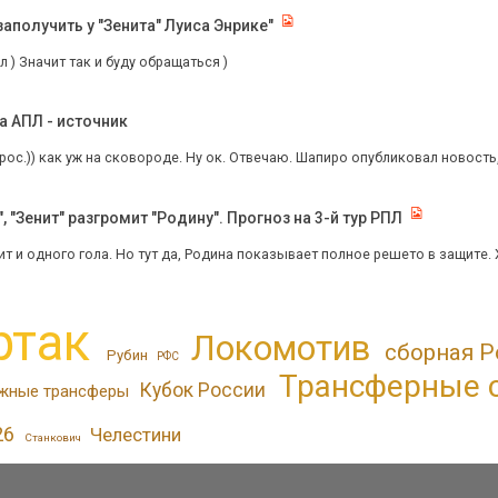
аполучить у "Зенита" Луиса Энрике"
л ) Значит так и буду обращаться )
а АПЛ - источник
ос.)) как уж на сковороде. Ну ок. Отвечаю. Шапиро опубликовал новость, 
 "Зенит" разгромит "Родину". Прогноз на 3-й тур РПЛ
т и одного гола. Но тут да, Родина показывает полное решето в защите. 
ртак
Локомотив
сборная Р
Рубин
РФС
Трансферные 
Кубок России
жные трансферы
26
Челестини
Станкович