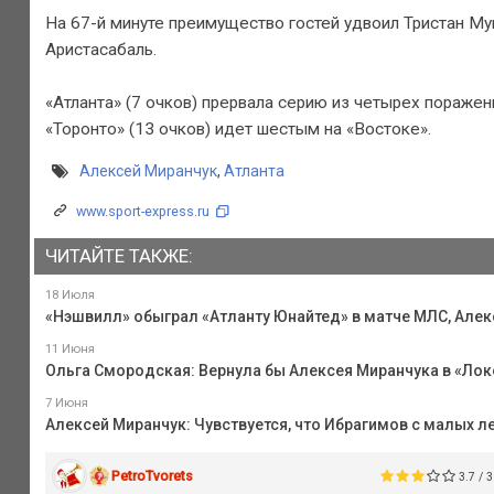
На 67-й минуте преимущество гостей удвоил Тристан Му
Аристасабаль.
«Атланта» (7 очков) прервала серию из четырех пораже
«Торонто» (13 очков) идет шестым на «Востоке».
Алексей Миранчук
,
Атланта
www.sport-express.ru
ЧИТАЙТЕ ТАКЖЕ:
18 Июля
«Нэшвилл» обыграл «Атланту Юнайтед» в матче МЛС, Алек
11 Июня
Ольга Смородская: Вернула бы Алексея Миранчука в «Лок
7 Июня
Алексей Миранчук: Чувствуется, что Ибрагимов с малых ле
PetroTvorets
3.7 / 3