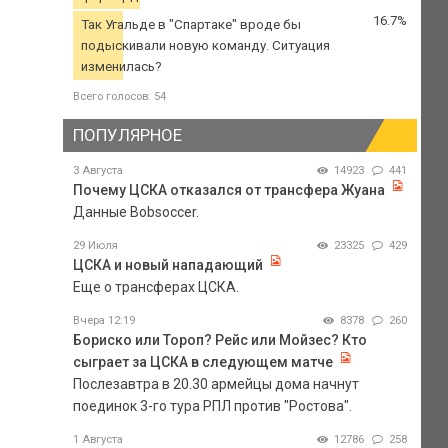
16.7%
Так Угальде в "Спартаке" вроде бы
подыскивали новую команду. Ситуация
изменилась?
Всего голосов: 54
ПОПУЛЯРНОЕ
3 Августа
14923
441
Почему ЦСКА отказался от трансфера Жуана
Данные Bobsoccer.
29 Июля
23325
429
ЦСКА и новый нападающий
Еще о трансферах ЦСКА.
Вчера 12:19
8378
260
Бориско или Тороп? Рейс или Мойзес? Кто
сыграет за ЦСКА в следующем матче
Послезавтра в 20.30 армейцы дома начнут
поединок 3-го тура РПЛ против "Ростова".
1 Августа
12786
258