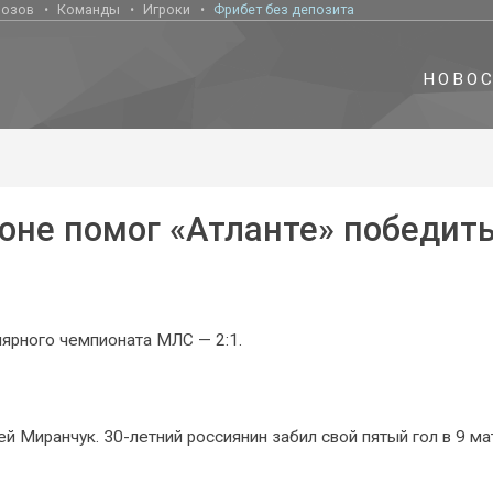
нозов
Команды
Игроки
Фрибет без депозита
НОВО
оне помог «Атланте» победит
лярного чемпионата МЛС — 2:1.
й Миранчук. 30-летний россиянин забил свой пятый гол в 9 ма