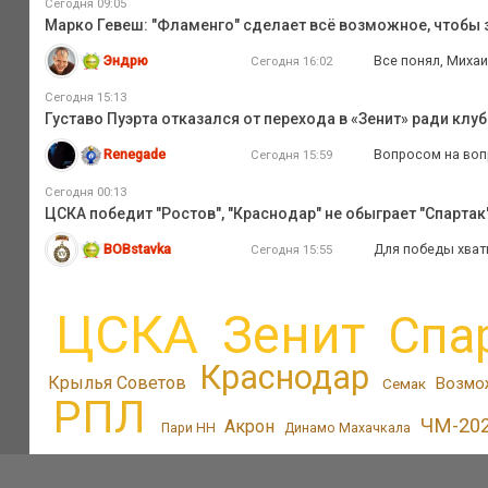
Сегодня 09:05
Марко Гевеш: "Фламенго" сделает всё возможное, чтобы з
Эндрю
Все понял, Михаи
Сегодня 16:02
Сегодня 15:13
Густаво Пуэрта отказался от перехода в «Зенит» ради клуб
Renegade
Вопросом на вопр
Сегодня 15:59
Сегодня 00:13
ЦСКА победит "Ростов", "Краснодар" не обыграет "Спартак",
BOBstavka
Для победы хвати
Сегодня 15:55
ЦСКА
Зенит
Спа
Краснодар
Крылья Советов
Возмо
Семак
РПЛ
ЧМ-20
Акрон
Пари НН
Динамо Махачкала