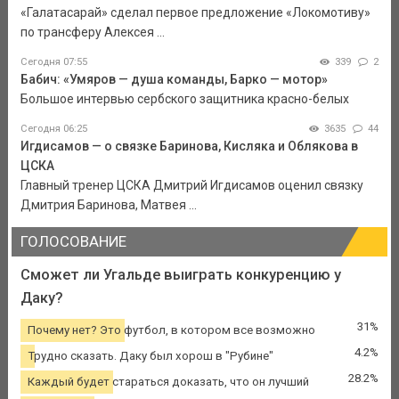
«Галатасарай» сделал первое предложение «Локомотиву»
по трансферу Алексея ...
Сегодня 07:55
339
2
Бабич: «Умяров — душа команды, Барко — мотор»
Большое интервью сербского защитника красно-белых
Сегодня 06:25
3635
44
Игдисамов — о связке Баринова, Кисляка и Облякова в
ЦСКА
Главный тренер ЦСКА Дмитрий Игдисамов оценил связку
Дмитрия Баринова, Матвея ...
ГОЛОСОВАНИЕ
Сможет ли Угальде выиграть конкуренцию у
Даку?
31%
Почему нет? Это футбол, в котором все возможно
4.2%
Трудно сказать. Даку был хорош в "Рубине"
28.2%
Каждый будет стараться доказать, что он лучший