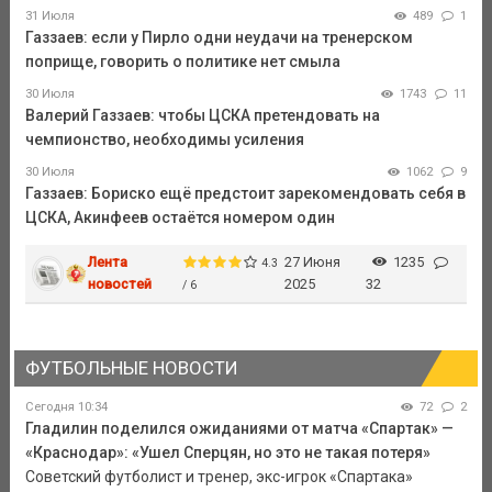
31 Июля
489
1
Газзаев: если у Пирло одни неудачи на тренерском
поприще, говорить о политике нет смыла
30 Июля
1743
11
Валерий Газзаев: чтобы ЦСКА претендовать на
чемпионство, необходимы усиления
30 Июля
1062
9
Газзаев: Бориско ещё предстоит зарекомендовать себя в
ЦСКА, Акинфеев остаётся номером один
Лента
27 Июня
1235
4.3
новостей
2025
32
/ 6
ФУТБОЛЬНЫЕ НОВОСТИ
Сегодня 10:34
72
2
Гладилин поделился ожиданиями от матча «Спартак» —
«Краснодар»: «Ушел Сперцян, но это не такая потеря»
Советский футболист и тренер, экс-игрок «Спартака»