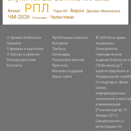
РПЛ
Акрон
Ахмат
Пари НН
Динамо Махачкала
ЧМ-2026
Челестини
Станкович
О проекте Bobsoccer
Футбольные новости
© 2009 Все права
Правила
Интервью
защищены.
О фишках и карточках
Трибуна
Электронное
О баллах и уровнях
Календарь
периодическое
Рекламодателям
Результаты матчей
издание bobsoccer.r
Контакты
Прогнозы
("бобсоккер.ру")
Магазин подарков
зарегистрировано в
Карта сайта
Федеральной служб
по надзору в сфере
связи,
информационных
технологий и массо
коммуникаций
(Роскомнадзор) 19
января 2011г.
Свидетельство о
регистрации Эл