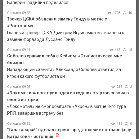
Валерий Гладилин поделился ...
Сегодня 09:35
1708
40
Тренер ЦСКА объяснил замену Гонду в матче с
«Ростовом»
Главный тренер ЦСКА Дмитрий Игдисамов высказался о
замене форварда Лусиано Гонду ...
Сегодня 09:11
465
18
Соболев сравнил себя с Кейном: «Стилистически мне
близок»
Нападающий «Зенита» Александр Соболев ответил, за
игрой какого футболиста он ...
Сегодня 09:03
216
2
«Локомотив» повторил один из худших стартов сезона в
своей истории
«Локомотив» не смог обыграть «Акрон» в матче 3-го тура
РПЛ, завершив встречу без ...
Сегодня 08:55
418
0
"Галатасарай" сделал первое предложение по трансферу
Батракова - источник