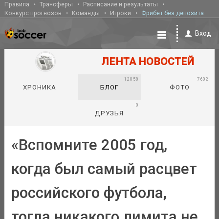
Правила
Трансферы
Расписание и результаты
Конкурс прогнозов
Команды
Игроки
Фрибет без депозита
Вход
ЛЕНТА НОВОСТЕЙ
12058
7602
ХРОНИКА
БЛОГ
ФОТО
0
ДРУЗЬЯ
«Вспомните 2005 год,
когда был самый расцвет
российского футбола,
тогда никакого лимита не