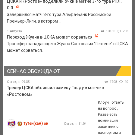
ЦСКА и «Ростов» поделили очки в матче 3-го тура РПЛ,
0:0
Завершился матч 3-го тура Альфа-Банк Российской
Премьер-Лиги, в котором ...
1 Августа
13160
258
Переход Жуана в ЦСКА может сорваться
Трансфер нападающего Жуана Сантоса из "Гезтепе" в ЦСКА
может сорваться.
СЕЙЧАС ОБСУЖДАЮТ
Сегодня 09:35
1708
40
Тренер ЦСКА объяснил замену Гонду в матче с
«Ростовом»
Клоун , ответь
на вопрос ,
Разве есть
номинация ,
Тутен(хам) он
Сегодня 11:04
защитник с
паспортом и