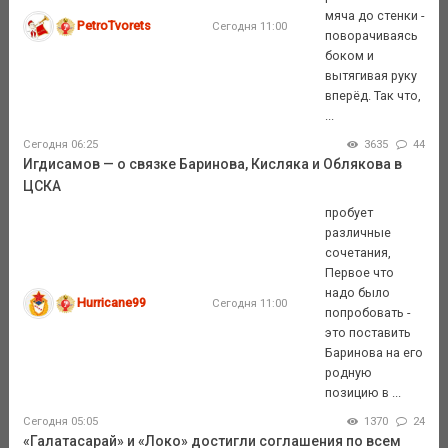
мяча до стенки -
PetroTvorets
Сегодня 11:00
поворачиваясь
боком и
вытягивая руку
вперёд. Так что,
...
Сегодня 06:25
3635
44
Игдисамов — о связке Баринова, Кисляка и Облякова в
ЦСКА
пробует
различные
сочетания,
Первое что
надо было
Hurricane99
Сегодня 11:00
попробовать -
это поставить
Баринова на его
родную
позицию в ...
Сегодня 05:05
1370
24
«Галатасарай» и «Локо» достигли соглашения по всем