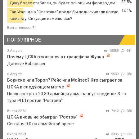
22.5%
Даку более стабилен, он будет основным форвардом
14.1%
Так Угальде в "Спартаке" вроде бы подыскивали новую
команду. Ситуация изменилась?
Всего голосов: 71
ПОПУЛЯРНОЕ
3 Августа
15585
441
Почему ЦСКА отказался от трансфера Жуана
Данные Bobsoccer.
6 Августа
9530
286
Бориско или Тороп? Рейс или Мойзес? Кто сыграет за
ЦСКА в следующем матче
Послезавтра в 20.30 армейцы дома начнут поединок 3-го
тура РПЛ против "Ростова".
Вчера 22:50
7442
285
ЦСКА вновь не обыграл "Ростов"
Сегодня 0:0 на армейской арене.
Вчера 22:21
3335
273