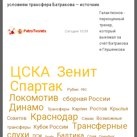
условиям трансфера Батракова — источник
Галактионов -
переоценный
тренер,
PetroTvorets
который
Сегодня 10:59
выезжал за
счёт Батракова
и Глушенкова
ЦСКА
Зенит
Спартак
Рубин
РФС
Локомотив
сборная России
Динамо
Ростов
Крылья
Трансферы
Карпин
Краснодар
Советов
Возможные
Семак
Трансферные
Кубок России
трансферы
слухи
Балтика
ПСЖ
Сочи
Оренбург
Дзюба