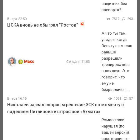
защитник без
паспорта?
Вчера 22:50
7517
293
ЦСКА вновь не обыграл "Ростов"
А что ты там
увидел, когда
Зениту на месяц
раньше
разрешили
Макс
Сегодня 11:03
тренироваться
в локдаун. Это
говорит, что
ему не
безразличен ...
Вчера 16:16
1061
57
Николаев назвал спорным решение ЭСК по моменту с
падением Литвинова в штрафной «Ахмата»
Ромао тоже
нарушал (по
вашей версии)
расстояние от