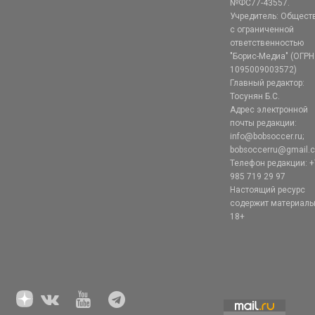
№ФС77-43557.
Учредитель: Общест
с ограниченной
ответственностью
"Борис-Медиа" (ОГРН
1095009003572)
Главный редактор:
Тосунян Б.С.
Адрес электронной
почты редакции:
info@bobsoccer.ru;
bobsoccerru@gmail.
Телефон редакции: +
985 719 29 97
Настоящий ресурс
содержит материал
18+