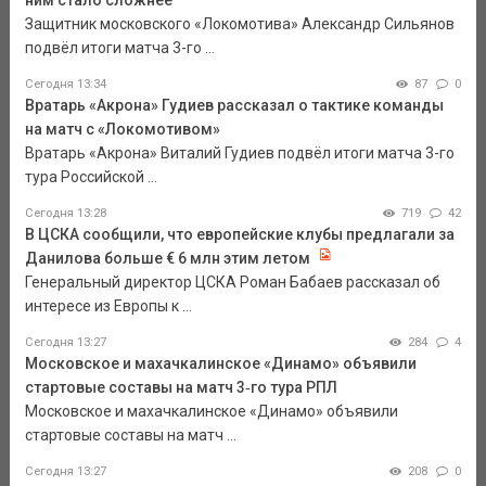
ним стало сложнее
Защитник московского «Локомотива» Александр Сильянов
подвёл итоги матча 3-го ...
Сегодня 13:34
87
0
Вратарь «Акрона» Гудиев рассказал о тактике команды
на матч с «Локомотивом»
Вратарь «Акрона» Виталий Гудиев подвёл итоги матча 3-го
тура Российской ...
Сегодня 13:28
719
42
В ЦСКА сообщили, что европейские клубы предлагали за
Данилова больше € 6 млн этим летом
Генеральный директор ЦСКА Роман Бабаев рассказал об
интересе из Европы к ...
Сегодня 13:27
284
4
Московское и махачкалинское «Динамо» объявили
стартовые составы на матч 3‑го тура РПЛ
Московское и махачкалинское «Динамо» объявили
стартовые составы на матч ...
Сегодня 13:27
208
0