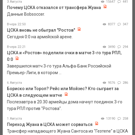
3 Августа
15647
441
Почему ЦСКА отказался от трансфера Жуана
Данные Bobsoccer.
Вчера 22:50
8377
347
ЦСКА вновь не обыграл "Ростов"
Сегодня 0:0 на армейской арене.
Вчера 22:21
3490
294
ЦСКА и «Ростов» поделили очки в матче 3-го тура РПЛ,
0:0
Завершился матч 3-го тура Альфа-Банк Российской
Премьер-Лиги, в котором ...
6 Августа
9576
286
Бориско или Тороп? Рейс или Мойзес? Кто сыграет за
ЦСКА в следующем матче
Послезавтра в 20.30 армейцы дома начнут поединок 3-го
тура РПЛ против "Ростова".
1 Августа
13190
258
Переход Жуана в ЦСКА может сорваться
Трансфер нападающего Жуана Сантоса из "Гезтепе" в ЦСКА