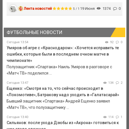
Лента новостей
19 Июня
1374
0
5 / 1
ФУТБОЛЬНЫЕ НОВОСТИ
Сегодня 13:54
92
0
Умяров об игре с «Краснодаром»: «Хочется исправить те
ошибки, которые были в последнем очном матче в
чемпионате»
Полузащитник «Спартака» Наиль Умяров в разговоре с
«Матч ТВ» поделился ...
Сегодня 13:47
134
2
Ещенко: «Смотря на то, что сейчас происходит в
«Локомотиве», Батракову надо уходить в «Галатасарай»
Бывший защитник «Спартака» Андрей Ещенко заявил
«Матч ТВ», что полузащитнику ...
Сегодня 13:40
114
1
Сильянов: после ухода Дзюбы из «Акрона» готовиться к