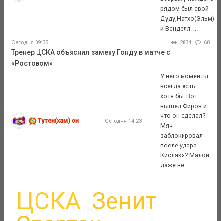
рядом был свой
Дуду,Натхо(Эльм)
и Венделл. ...
Сегодня 09:35
2834
68
Тренер ЦСКА объяснил замену Гонду в матче с
«Ростовом»
У него моменты
всегда есть
хотя бы. Вот
вышел Фиров и
что он сделал?
Тутен(хам) он
Сегодня 14:23
Мяч
заблокировал
после удара
Кисляка? Малой
даже не ...
ЦСКА
Зенит