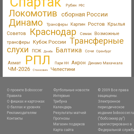
Спартак
Рубин
РФС
Локомотив
сборная России
Динамо
Ростов
Крылья
Трансферы
Карпин
Краснодар
Советов
Возможные
Семак
Трансферные
Кубок России
трансферы
слухи
Балтика
ПСЖ
Сочи
Оренбург
Дзюба
РПЛ
Акрон
Ахмат
Пари НН
Динамо Махачкала
ЧМ-2026
Челестини
Станкович
О проекте Bobsoccer
Футбольные новости
© 2009 Все права
Правила
Интервью
защищены.
О фишках и карточках
Трибуна
Электронное
О баллах и уровнях
Календарь
периодическое
Рекламодателям
Результаты матчей
издание bobsoccer.r
Контакты
Прогнозы
("бобсоккер.ру")
Магазин подарков
зарегистрировано в
Карта сайта
Федеральной служб