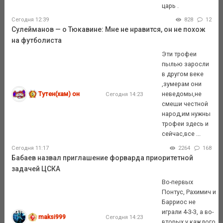
царь .
Сегодня 12:39
828
12
Сулейманов — о Тюкавине: Мне не нравится, он не похож
на футболиста
Эти трофеи
пылью заросли
в другом веке
,зумерам они
Тутен(хам) он
неведомы,не
Сегодня 14:23
смеши честной
народ,им нужны
трофеи здесь и
сейчас,все ...
Сегодня 11:17
2264
168
Бабаев назвал приглашение форварда приоритетной
задачей ЦСКА
Во-первых
Понтус, Рахимич и
Барриос не
играли 4-3-3, а во-
maksi999
Сегодня 14:23
вторых у каждого