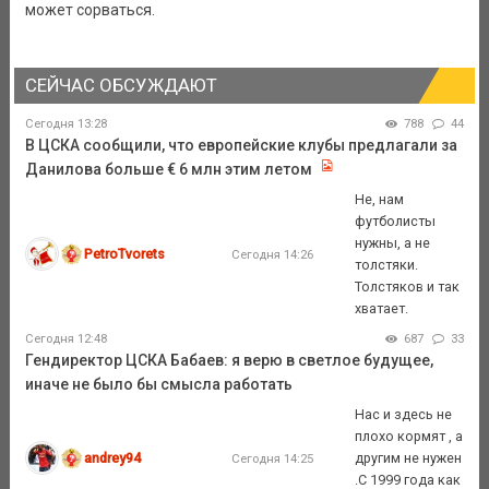
может сорваться.
СЕЙЧАС ОБСУЖДАЮТ
Сегодня 13:28
788
44
В ЦСКА сообщили, что европейские клубы предлагали за
Данилова больше € 6 млн этим летом
Не, нам
футболисты
нужны, а не
PetroTvorets
Сегодня 14:26
толстяки.
Толстяков и так
хватает.
Сегодня 12:48
687
33
Гендиректор ЦСКА Бабаев: я верю в светлое будущее,
иначе не было бы смысла работать
Нас и здесь не
плохо кормят , а
andrey94
другим не нужен
Сегодня 14:25
.С 1999 года как