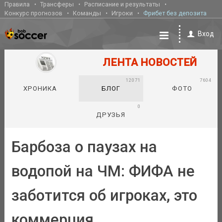
Правила
Трансферы
Расписание и результаты
Конкурс прогнозов
Команды
Игроки
Фрибет без депозита
Вход
ЛЕНТА НОВОСТЕЙ
12071
7604
ХРОНИКА
БЛОГ
ФОТО
0
ДРУЗЬЯ
Барбоза о паузах на
водопой на ЧМ: ФИФА не
заботится об игроках, это
коммерция