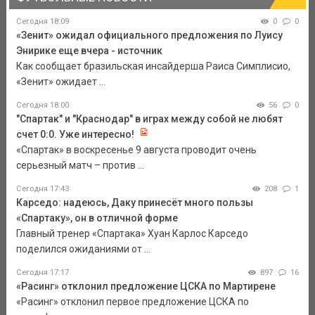
Сегодня 18:09
0
0
«Зенит» ожидал официального предложения по Луису
Энирике еще вчера - источник
Как сообщает бразильская инсайдерша Раиса Симплисио,
«Зенит» ожидает ...
Сегодня 18:00
56
0
"Спартак" и "Краснодар" в играх между собой не любят
счет 0:0. Уже интересно!
«Спартак» в воскресенье 9 августа проводит очень
серьезный матч – против ...
Сегодня 17:43
208
1
Карседо: надеюсь, Даку принесёт много пользы
«Спартаку», он в отличной форме
Главный тренер «Спартака» Хуан Карлос Карседо
поделился ожиданиями от ...
Сегодня 17:17
897
16
«Расинг» отклонил предложение ЦСКА по Мартирене
«Расинг» отклонил первое предложение ЦСКА по