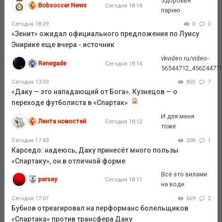
Здоровья
Bobsoccer News
Сегодня 18:14
парню
Сегодня 18:09
0
0
«Зенит» ожидал официального предложения по Луису
Энирике еще вчера - источник
vkvideo.ru/video-
Renegade
Сегодня 18:14
56544712_45624477
Сегодня 13:59
855
7
«Даку — это нападающий от Бога». Кузнецов — о
переходе футболиста в «Спартак»
И для меня
Лента новостей
Сегодня 18:12
тоже
Сегодня 17:43
208
1
Карседо: надеюсь, Даку принесёт много пользы
«Спартаку», он в отличной форме
Всё это вилами
persey
Сегодня 18:11
на воде.
Сегодня 17:07
669
2
Бубнов отреагировал на перформанс болельщиков
«Спартака» против трансфера Даку