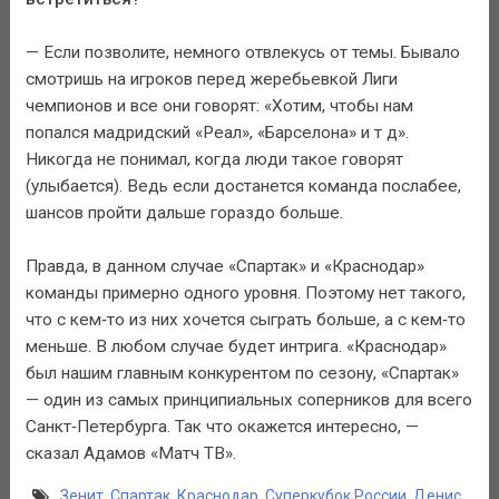
— Если позволите, немного отвлекусь от темы. Бывало
смотришь на игроков перед жеребьевкой Лиги
чемпионов и все они говорят: «Хотим, чтобы нам
попался мадридский «Реал», «Барселона» и т д».
Никогда не понимал, когда люди такое говорят
(улыбается). Ведь если достанется команда послабее,
шансов пройти дальше гораздо больше.
Правда, в данном случае «Спартак» и «Краснодар»
команды примерно одного уровня. Поэтому нет такого,
что с кем‑то из них хочется сыграть больше, а с кем‑то
меньше. В любом случае будет интрига. «Краснодар»
был нашим главным конкурентом по сезону, «Спартак»
— один из самых принципиальных соперников для всего
Санкт‑Петербурга. Так что окажется интересно, —
сказал Адамов «Матч ТВ».
Зенит
,
Спартак
,
Краснодар
,
Суперкубок России
,
Денис