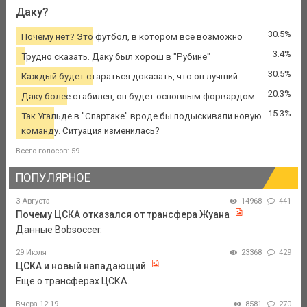
Даку?
30.5%
Почему нет? Это футбол, в котором все возможно
3.4%
Трудно сказать. Даку был хорош в "Рубине"
30.5%
Каждый будет стараться доказать, что он лучший
20.3%
Даку более стабилен, он будет основным форвардом
15.3%
Так Угальде в "Спартаке" вроде бы подыскивали новую
команду. Ситуация изменилась?
Всего голосов: 59
ПОПУЛЯРНОЕ
3 Августа
14968
441
Почему ЦСКА отказался от трансфера Жуана
Данные Bobsoccer.
29 Июля
23368
429
ЦСКА и новый нападающий
Еще о трансферах ЦСКА.
Вчера 12:19
8581
270