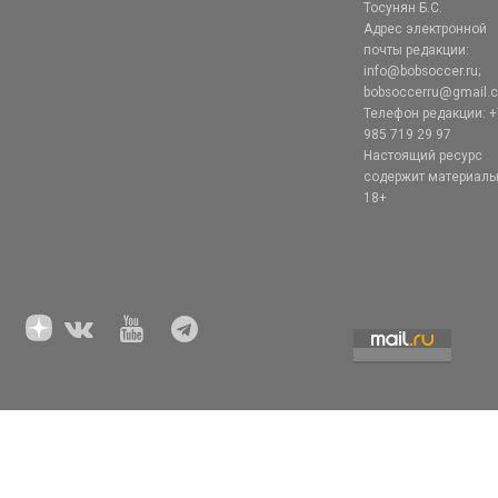
Тосунян Б.С.
Адрес электронной
почты редакции:
info@bobsoccer.ru;
bobsoccerru@gmail.
Телефон редакции: +
985 719 29 97
Настоящий ресурс
содержит материал
18+