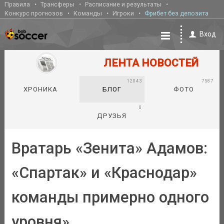
Правила
Трансферы
Расписание и результаты
Конкурс прогнозов
Команды
Игроки
Фрибет без депозита
Вход
ЛЕНТА НОВОСТЕЙ
12043
7587
ХРОНИКА
БЛОГ
ФОТО
0
ДРУЗЬЯ
Вратарь «Зенита» Адамов:
«Спартак» и «Краснодар»
команды примерно одного
уровня»