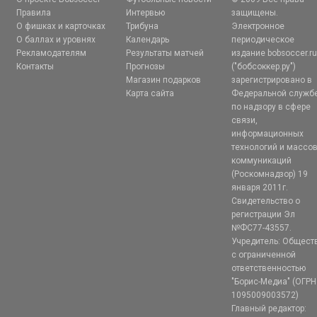
Правила
Интервью
защищены.
О фишках и карточках
Трибуна
Электронное
О баллах и уровнях
Календарь
периодическое
Рекламодателям
Результаты матчей
издание bobsoccer.r
Контакты
Прогнозы
("бобсоккер.ру")
Магазин подарков
зарегистрировано в
Карта сайта
Федеральной служб
по надзору в сфере
связи,
информационных
технологий и массо
коммуникаций
(Роскомнадзор) 19
января 2011г.
Свидетельство о
регистрации Эл
№ФС77-43557.
Учредитель: Общест
с ограниченной
ответственностью
"Борис-Медиа" (ОГРН
1095009003572)
Главный редактор: