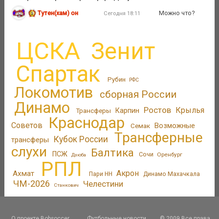
Тутен(хам) он
Можно что?
Сегодня 18:11
ЦСКА
Зенит
Спартак
Рубин
РФС
Локомотив
сборная России
Динамо
Ростов
Крылья
Трансферы
Карпин
Краснодар
Советов
Возможные
Семак
Трансферные
Кубок России
трансферы
слухи
Балтика
ПСЖ
Сочи
Оренбург
Дзюба
РПЛ
Акрон
Ахмат
Пари НН
Динамо Махачкала
ЧМ-2026
Челестини
Станкович
О проекте Bobsoccer
Футбольные новости
© 2009 Все права