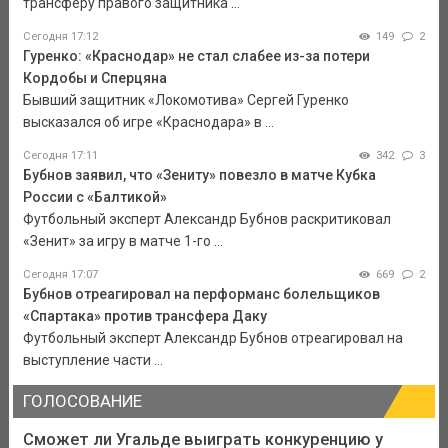
трансферу правого защитника ...
Сегодня 17:12
149
2
Гуренко: «Краснодар» не стал слабее из-за потери
Кордобы и Сперцяна
Бывший защитник «Локомотива» Сергей Гуренко
высказался об игре «Краснодара» в ...
Сегодня 17:11
342
3
Бубнов заявил, что «Зениту» повезло в матче Кубка
России с «Балтикой»
Футбольный эксперт Александр Бубнов раскритиковал
«Зенит» за игру в матче 1-го ...
Сегодня 17:07
669
2
Бубнов отреагировал на перформанс болельщиков
«Спартака» против трансфера Даку
Футбольный эксперт Александр Бубнов отреагировал на
выступление части ...
ГОЛОСОВАНИЕ
Сможет ли Угальде выиграть конкуренцию у