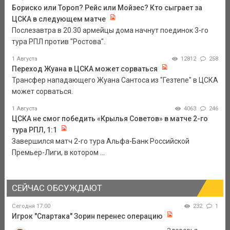
Бориско или Тороп? Рейс или Мойзес? Кто сыграет за
ЦСКА в следующем матче
Послезавтра в 20.30 армейцы дома начнут поединок 3-го
тура РПЛ против "Ростова".
1 Августа
12812
258
Переход Жуана в ЦСКА может сорваться
Трансфер нападающего Жуана Сантоса из "Гезтепе" в ЦСКА
может сорваться.
1 Августа
4063
246
ЦСКА не смог победить «Крылья Советов» в матче 2-го
тура РПЛ, 1:1
Завершился матч 2-го тура Альфа-Банк Российской
Премьер-Лиги, в котором ...
СЕЙЧАС ОБСУЖДАЮТ
Сегодня 17:00
232
1
Игрок "Спартака" Зорин перенес операцию