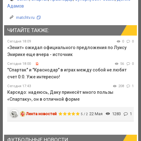
Адамов
matchtv.ru
ЧИТАЙТЕ ТАКЖЕ:
Сегодня 18:09
0
0
«Зенит» ожидал официального предложения по Луису
Энирике еще вчера - источник
Сегодня 18:00
56
0
"Спартак" и "Краснодар" в играх между собой не любят
счет 0:0. Уже интересно!
Сегодня 17:43
208
1
Карседо: надеюсь, Даку принесёт много пользы
«Спартаку», он в отличной форме
Лента новостей
22 Мая
1283
1
5 / 2
ФУТБОЛЬНЫЕ НОВОСТИ