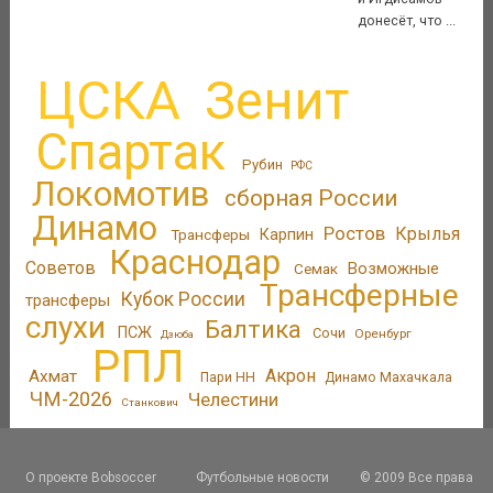
донесёт, что ...
ЦСКА
Зенит
Спартак
Рубин
РФС
Локомотив
сборная России
Динамо
Ростов
Крылья
Трансферы
Карпин
Краснодар
Советов
Возможные
Семак
Трансферные
Кубок России
трансферы
слухи
Балтика
ПСЖ
Сочи
Оренбург
Дзюба
РПЛ
Акрон
Ахмат
Пари НН
Динамо Махачкала
ЧМ-2026
Челестини
Станкович
О проекте Bobsoccer
Футбольные новости
© 2009 Все права