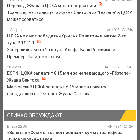
Переход Жуана в ЦСКА может сорваться
Трансфер нападающего Жуана Сантоса из "Гезтепе" в ЦСКА
может сорваться.
1 Августа
4015
246
ЦСКА не смог победить «Крылья Советов» в матче 2-го
тура РПЛ, 1:1
Завершился матч 2-го тура Альфа-Банк Российской
Премьер-Лиги, в котором ...
28 Июля
11767
241
ESPN: ЦСКА заплатит € 15 млн за нападающего «Гёзтепе»
Жуана Сантоса
Московский ЦСКА заплатит € 15 млн за покупку
нападающего «Гёзтепе» Жуана Сантоса.
СЕЙЧАС ОБСУЖДАЮТ
Вчера 22:36
1994
26
«Зенит» и «Фламенго» согласовали сумму трансфера
Луиса Энрике - Lance