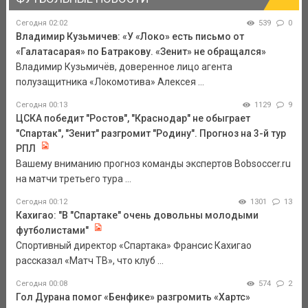
Сегодня 02:02
539
0
Владимир Кузьмичев: «У «Локо» есть письмо от
«Галатасарая» по Батракову. «Зенит» не обращался»
Владимир Кузьмичёв, доверенное лицо агента
полузащитника «Локомотива» Алексея ...
Сегодня 00:13
1129
9
ЦСКА победит "Ростов", "Краснодар" не обыграет
"Спартак", "Зенит" разгромит "Родину". Прогноз на 3-й тур
РПЛ
Вашему вниманию прогноз команды экспертов Bobsoccer.ru
на матчи третьего тура ...
Сегодня 00:12
1301
13
Кахигао: "В "Спартаке" очень довольны молодыми
футболистами"
Спортивный директор «Спартака» Франсис Кахигао
рассказал «Матч ТВ», что клуб ...
Сегодня 00:08
574
2
Гол Дурана помог «Бенфике» разгромить «Хартс»