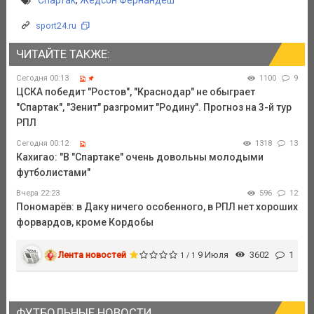
sport24.ru
ЧИТАЙТЕ ТАКЖЕ:
Сегодня 00:13
1100
9
ЦСКА победит "Ростов", "Краснодар" не обыграет
"Спартак", "Зенит" разгромит "Родину". Прогноз на 3-й тур
РПЛ
Сегодня 00:12
1318
13
Кахигао: "В "Спартаке" очень довольны молодыми
футболистами"
Вчера 22:23
596
12
Пономарёв: в Даку ничего особенного, в РПЛ нет хороших
форвардов, кроме Кордобы
Лента новостей
9 Июля
3602
1
1 / 1
ФУТБОЛЬНЫЕ НОВОСТИ