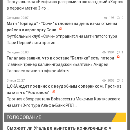
Португальская «Бенфика» разгромила шотландский «Хартс»
в первом матче 3-го ...
Сегодня 00:07
195
0
Матч "Торпедо" - "Сочи" отложен на день из-за отмены
рейсов в аэропорту Сочи
Футбольный клуб «Сочи» отправится на матч пятого тура
Пари Первой лиги против ...
Сегодня 00:03
1304
1
Талалаев заявил, что в составе "Балтики" есть потери
Главный тренер калининградской «Балтики» Андрей
Талалаев заявил в эфире «Матч ...
Вчера 23:27
2058
6
ЦСКА ждет поединок с неудобным соперником. Прогноз
на матч с "Ростовом"
Прогноз обозревателя Bobsoccer.ru Максима Квятковского
на матч 3-го тура Альфа-Банк РПЛ ...
ГОЛОСОВАНИЕ
Сможет ли Угальде выиграть конкуренцию у