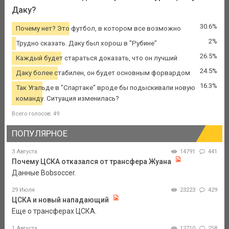
Даку?
30.6%
Почему нет? Это футбол, в котором все возможно
2%
Трудно сказать. Даку был хорош в "Рубине"
26.5%
Каждый будет стараться доказать, что он лучший
24.5%
Даку более стабилен, он будет основным форвардом
16.3%
Так Угальде в "Спартаке" вроде бы подыскивали новую
команду. Ситуация изменилась?
Всего голосов: 49
ПОПУЛЯРНОЕ
3 Августа
14791
441
Почему ЦСКА отказался от трансфера Жуана
Данные Bobsoccer.
29 Июля
23223
429
ЦСКА и новый нападающий
Еще о трансферах ЦСКА.
1 Августа
12710
258