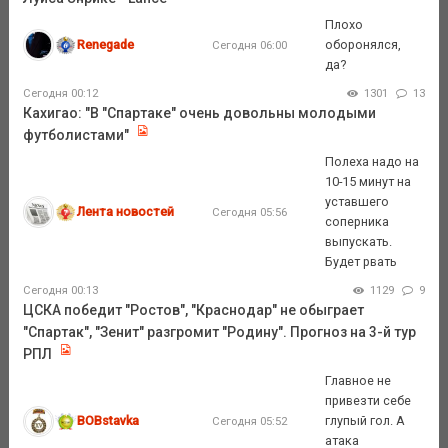
Плохо
Renegade
оборонялся,
Сегодня 06:00
да?
Сегодня 00:12
1301
13
Кахигао: "В "Спартаке" очень довольны молодыми
футболистами"
Полеха надо на
10-15 минут на
уставшего
Лента новостей
Сегодня 05:56
соперника
выпускать.
Будет рвать
Сегодня 00:13
1129
9
ЦСКА победит "Ростов", "Краснодар" не обыграет
"Спартак", "Зенит" разгромит "Родину". Прогноз на 3-й тур
РПЛ
Главное не
привезти себе
BOBstavka
глупый гол. А
Сегодня 05:52
атака