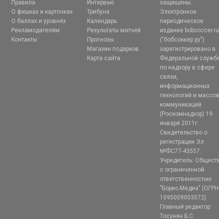
Правила
Интервью
защищены.
О фишках и карточках
Трибуна
Электронное
О баллах и уровнях
Календарь
периодическое
Рекламодателям
Результаты матчей
издание bobsoccer.r
Контакты
Прогнозы
("бобсоккер.ру")
Магазин подарков
зарегистрировано в
Карта сайта
Федеральной служб
по надзору в сфере
связи,
информационных
технологий и массо
коммуникаций
(Роскомнадзор) 19
января 2011г.
Свидетельство о
регистрации Эл
№ФС77-43557.
Учредитель: Общест
с ограниченной
ответственностью
"Борис-Медиа" (ОГРН
1095009003572)
Главный редактор:
Тосунян Б.С.