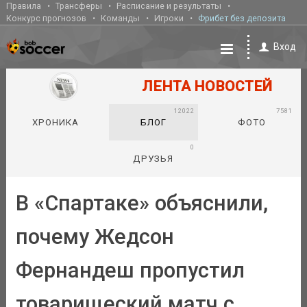
Правила
Трансферы
Расписание и результаты
Конкурс прогнозов
Команды
Игроки
Фрибет без депозита
Вход
ЛЕНТА НОВОСТЕЙ
12022
7581
ХРОНИКА
БЛОГ
ФОТО
0
ДРУЗЬЯ
В «Спартаке» объяснили,
почему Жедсон
Фернандеш пропустил
товарищеский матч с