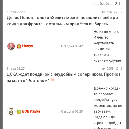
разберётся. 2-1
Вчера 20:29
806
12
Денис Попов: Только «Зенит» может позволить себе до
конца два фронта - остальным придётся выбирать
Но их не много.
И чем то
жертвовать
Harrys
Сегодня 05:42
придется
только в
крайнем случае
Вчера 23:27
2058
6
ЦСКА ждет поединок с неудобным соперником. Прогноз
на матч с "Ростовом"
Должно когда-
то прорвать,
создаём кучу
моментов, но не
BOBstavka
забиваем.
Сегодня 05:25
Надеюсь до
игроков дойдёт
и Игдисамов