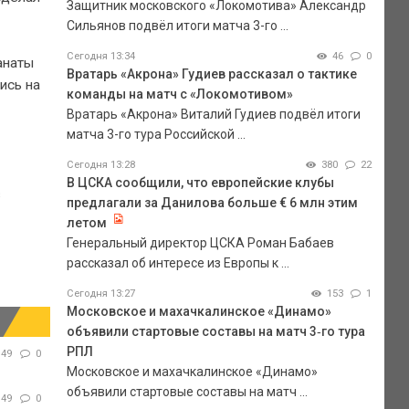
Защитник московского «Локомотива» Александр
Сильянов подвёл итоги матча 3-го ...
Сегодня 13:34
46
0
анаты
Вратарь «Акрона» Гудиев рассказал о тактике
ись на
команды на матч с «Локомотивом»
Вратарь «Акрона» Виталий Гудиев подвёл итоги
матча 3-го тура Российской ...
Сегодня 13:28
380
22
В ЦСКА сообщили, что европейские клубы
в
предлагали за Данилова больше € 6 млн этим
летом
Генеральный директор ЦСКА Роман Бабаев
рассказал об интересе из Европы к ...
Сегодня 13:27
153
1
Московское и махачкалинское «Динамо»
объявили стартовые составы на матч 3‑го тура
РПЛ
49
0
Московское и махачкалинское «Динамо»
объявили стартовые составы на матч ...
49
0