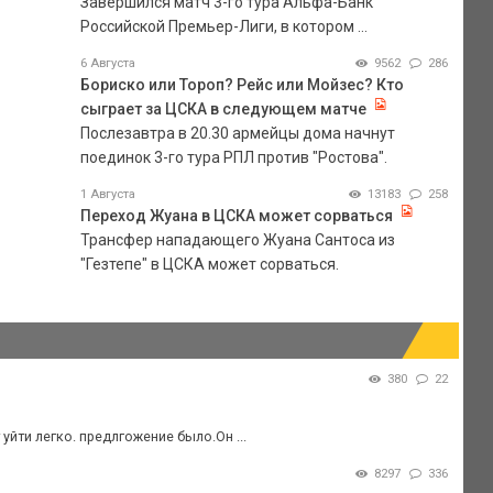
Завершился матч 3-го тура Альфа-Банк
Российской Премьер-Лиги, в котором ...
6 Августа
9562
286
Бориско или Тороп? Рейс или Мойзес? Кто
сыграет за ЦСКА в следующем матче
Послезавтра в 20.30 армейцы дома начнут
поединок 3-го тура РПЛ против "Ростова".
1 Августа
13183
258
Переход Жуана в ЦСКА может сорваться
Трансфер нападающего Жуана Сантоса из
"Гезтепе" в ЦСКА может сорваться.
380
22
уйти легко. предлгожение было.Он ...
8297
336