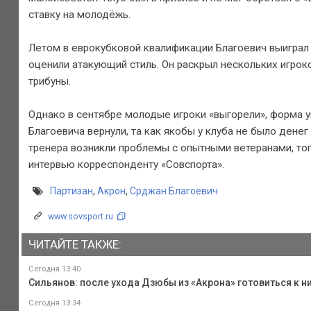
ставку на молодёжь.
Летом в еврокубковой квалификации Благоевич выиграл 
оценили атакующий стиль. Он раскрыл нескольких игроко
трибуны.
Однако в сентябре молодые игроки «выгорели», форма у
Благоевича вернули, та как якобы у клуба не было денег
тренера возникли проблемы с опытными ветеранами, тог
интервью корреспонденту «Совспорта».
Партизан
,
Акрон
,
Срджан Благоевич
www.sovsport.ru
ЧИТАЙТЕ ТАКЖЕ:
Сегодня 13:40
Сильянов: после ухода Дзюбы из «Акрона» готовиться к 
Сегодня 13:34