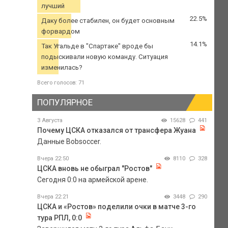
лучший
22.5%
Даку более стабилен, он будет основным
форвардом
14.1%
Так Угальде в "Спартаке" вроде бы
подыскивали новую команду. Ситуация
изменилась?
Всего голосов: 71
ПОПУЛЯРНОЕ
3 Августа
15628
441
Почему ЦСКА отказался от трансфера Жуана
Данные Bobsoccer.
Вчера 22:50
8110
328
ЦСКА вновь не обыграл "Ростов"
Сегодня 0:0 на армейской арене.
Вчера 22:21
3448
290
ЦСКА и «Ростов» поделили очки в матче 3-го
тура РПЛ, 0:0