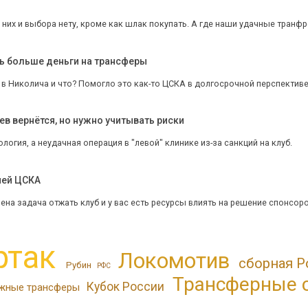
У них и выбора нету, кроме как шлак покупать. А где наши удачные транф
ь больше деньги на трансферы
 в Николича и что? Помогло это как-то ЦСКА в долгосрочной перспектив
в вернётся, но нужно учитывать риски
ология, а неудачная операция в "левой" клинике из-за санкций на клуб.
чей ЦСКА
ена задача отжать клуб и у вас есть ресурсы влиять на решение спонсоро
ртак
Локомотив
сборная Р
Рубин
РФС
Трансферные 
Кубок России
жные трансферы