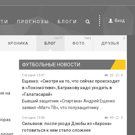
Вход
СТИ
ПРОГНОЗЫ
БЛОГИ
12071
7604
0
ХРОНИКА
БЛОГ
ФОТО
ДРУЗЬЯ
а
ФУТБОЛЬНЫЕ НОВОСТИ
Сегодня 13:47
22
0
Ещенко: «Смотря на то, что сейчас происходит
в «Локомотиве», Батракову надо уходить в
ия на
«Галатасарай»
Бывший защитник «Спартака» Андрей Ещенко
заявил «Матч ТВ», что полузащитнику ...
Сегодня 13:40
49
0
борах.
Сильянов: после ухода Дзюбы из «Акрона»
готовиться к ним стало сложнее
сделал