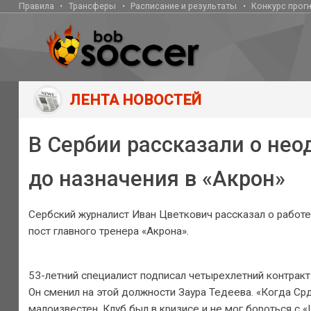
Правила
Трансферы
Расписание и результаты
Конкурс прог
ЛЕНТА НОВОСТЕЙ
В Сербии рассказали о нео
до назначения в «Акрон»
Сербский журналист Иван Цветкович рассказал о работе
пост главного тренера «Акрона».
53-летний специалист подписал четырехлетний контракт 
Он сменил на этой должности Заура Тедеева. «Когда Срд
малоизвестен. Клуб был в кризисе и не мог бороться с