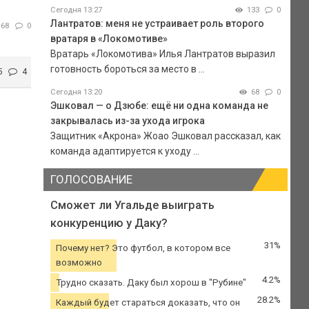
Сегодня 13:27
133
0
Лантратов: меня не устраивает роль второго
68
0
вратаря в «Локомотиве»
Вратарь «Локомотива» Илья Лантратов выразил
готовность бороться за место в ...
5
4
Сегодня 13:20
68
0
Эшковал — о Дзюбе: ещё ни одна команда не
закрывалась из-за ухода игрока
Защитник «Акрона» Жоао Эшковал рассказал, как
команда адаптируется к уходу ...
ГОЛОСОВАНИЕ
Сможет ли Угальде выиграть
конкуренцию у Даку?
31%
Почему нет? Это футбол, в котором все
возможно
4.2%
Трудно сказать. Даку был хорош в "Рубине"
28.2%
Каждый будет стараться доказать, что он