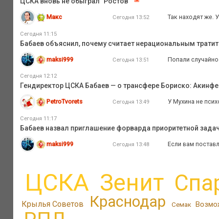
ЦСКА вновь не обыграл "Ростов"
Макс
Так находят же. 
Сегодня 13:52
Сегодня 11:15
Бабаев объяснил, почему считает нерациональным тратит
maksi999
Попали случайно
Сегодня 13:51
Сегодня 12:12
Гендиректор ЦСКА Бабаев — о трансфере Бориско: Акинфее
PetroTvorets
У Мухина не псих
Сегодня 13:49
Сегодня 11:17
Бабаев назвал приглашение форварда приоритетной зада
maksi999
Если вам поставл
Сегодня 13:48
ЦСКА
Зенит
Спа
Краснодар
Крылья Советов
Возмо
Семак