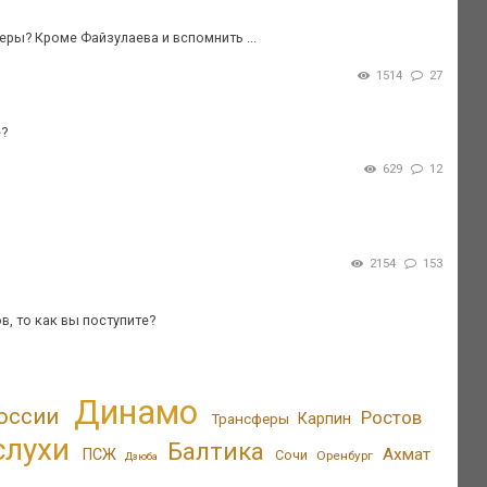
реры? Кроме Файзулаева и вспомнить ...
1514
27
е?
629
12
2154
153
в, то как вы поступите?
Динамо
оссии
Ростов
Трансферы
Карпин
слухи
Балтика
Ахмат
ПСЖ
Сочи
Оренбург
Дзюба