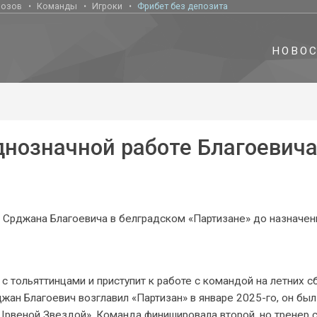
нозов
Команды
Игроки
Фрибет без депозита
НОВО
днозначной работе Благоевич
 Срджана Благоевича в белградском «Партизане» до назначен
с тольяттинцами и приступит к работе с командой на летних с
жан Благоевич возглавил «Партизан» в январе 2025-го, он был
 «Црвеной Звездой». Команда финишировала второй, но тренер 