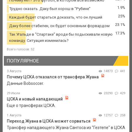
Почему нет? Это футбол, в котором все возможно
1.9%
Трудно сказать. Даку был хорош в "Рубине"
25%
Каждый будет стараться доказать, что он лучший
23.1%
Даку более стабилен, он будет основным форвардом
17.3%
Так Угальде в "Спартаке" вроде бы подыскивали новую
команду. Ситуация изменилась?
Всего голосов: 52
ПОПУЛЯРНОЕ
3 Августа
14873
441
Почему ЦСКА отказался от трансфера Жуана
Данные Bobsoccer.
29 Июля
23290
429
ЦСКА и новый нападающий
Еще о трансферах ЦСКА.
1 Августа
12757
258
Переход Жуана в ЦСКА может сорваться
Трансфер нападающего Жуана Сантоса из "Гезтепе" в ЦСКА