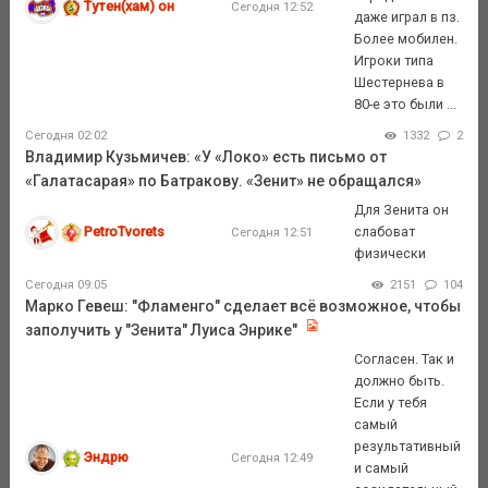
Тутен(хам) он
Сегодня 12:52
даже играл в пз.
Более мобилен.
Игроки типа
Шестернева в
80-е это были ...
Сегодня 02:02
1332
2
Владимир Кузьмичев: «У «Локо» есть письмо от
«Галатасарая» по Батракову. «Зенит» не обращался»
Для Зенита он
PetroTvorets
слабоват
Сегодня 12:51
физически
Сегодня 09:05
2151
104
Марко Гевеш: "Фламенго" сделает всё возможное, чтобы
заполучить у "Зенита" Луиса Энрике"
Согласен. Так и
должно быть.
Если у тебя
самый
результативный
Эндрю
Сегодня 12:49
и самый