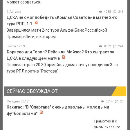
может сорваться.
1 Августа
4038
246
ЦСКА не смог победить «Крылья Советов» в матче 2-го
тура РПЛ, 1:1
Завершился матч 2-го тура Альфа-Банк Российской
Премьер-Лиги, в котором ...
Вчера 12:19
8032
244
Бориско или Тороп? Рейс или Мойзес? Кто сыграет за
ЦСКА в следующем матче
Послезавтра в 20.30 армейцы дома начнут поединок 3-го
тура РПЛ против "Ростова".
СЕЙЧАС ОБСУЖДАЮТ
Сегодня 00:12
3514
20
Кахигао: "В "Спартаке" очень довольны молодыми
футболистами"
Грамотно и с
умом сказано!