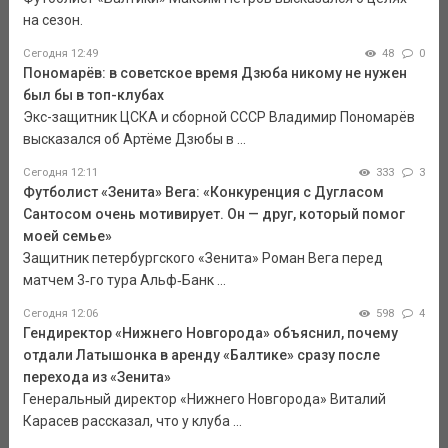
на сезон.
Сегодня 12:49
48
0
Пономарёв: в советское время Дзюба никому не нужен
был бы в топ-клубах
Экс-защитник ЦСКА и сборной СССР Владимир Пономарёв
высказался об Артёме Дзюбы в ...
Сегодня 12:11
333
3
Футболист «Зенита» Вега: «Конкуренция с Дугласом
Сантосом очень мотивирует. Он — друг, который помог
моей семье»
Защитник петербургского «Зенита» Роман Вега перед
матчем 3‑го тура Альф‑Банк ...
Сегодня 12:06
598
4
Гендиректор «Нижнего Новгорода» объяснил, почему
отдали Латышонка в аренду «Балтике» сразу после
перехода из «Зенита»
Генеральный директор «Нижнего Новгорода» Виталий
Карасев рассказал, что у клуба ...