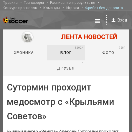
Правила
Трансферы
Расписание и результаты
Конкурс прогнозов
Команды
Игроки
Фрибет без депозита
Вход
ЛЕНТА НОВОСТЕЙ
12024
7581
ХРОНИКА
БЛОГ
ФОТО
0
ДРУЗЬЯ
Сутормин проходит
медосмотр с «Крыльями
Советов»
Бывший вингер «Зенита» Алексей Сутормин проходит