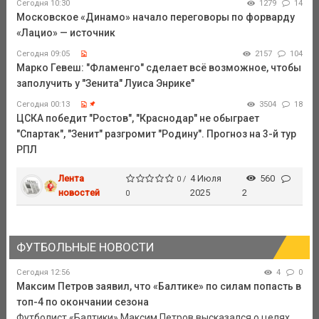
Сегодня 10:30
1279
14
Московское «Динамо» начало переговоры по форварду
«Лацио» — источник
Сегодня 09:05
2157
104
Марко Гевеш: "Фламенго" сделает всё возможное, чтобы
заполучить у "Зенита" Луиса Энрике"
Сегодня 00:13
3504
18
ЦСКА победит "Ростов", "Краснодар" не обыграет
"Спартак", "Зенит" разгромит "Родину". Прогноз на 3-й тур
РПЛ
Лента
4 Июля
560
0 /
новостей
2025
2
0
ФУТБОЛЬНЫЕ НОВОСТИ
Сегодня 12:56
4
0
Максим Петров заявил, что «Балтике» по силам попасть в
топ-4 по окончании сезона
Футболист «Балтики» Максим Петров высказался о целях