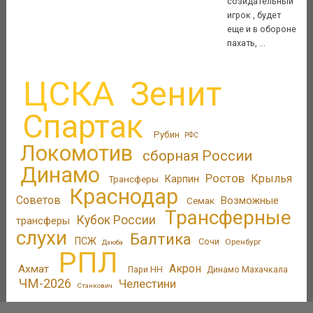
созидательный
игрок , будет
еще и в обороне
пахать, ...
ЦСКА
Зенит
Спартак
Рубин
РФС
Локомотив
сборная России
Динамо
Ростов
Крылья
Трансферы
Карпин
Краснодар
Советов
Возможные
Семак
Трансферные
Кубок России
трансферы
слухи
Балтика
ПСЖ
Сочи
Оренбург
Дзюба
РПЛ
Акрон
Ахмат
Пари НН
Динамо Махачкала
ЧМ-2026
Челестини
Станкович