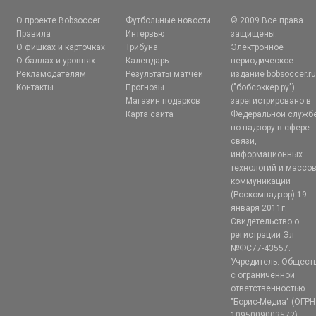
О проекте Bobsoccer
Футбольные новости
© 2009 Все права
Правила
Интервью
защищены.
О фишках и карточках
Трибуна
Электронное
О баллах и уровнях
Календарь
периодическое
Рекламодателям
Результаты матчей
издание bobsoccer.r
Контакты
Прогнозы
("бобсоккер.ру")
Магазин подарков
зарегистрировано в
Карта сайта
Федеральной служб
по надзору в сфере
связи,
информационных
технологий и массо
коммуникаций
(Роскомнадзор) 19
января 2011г.
Свидетельство о
регистрации Эл
№ФС77-43557.
Учредитель: Общест
с ограниченной
ответственностью
"Борис-Медиа" (ОГРН
1095009003572)