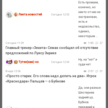
Есть промахи,
конечно, но
никто от них не
Лента новостей
Сегодня 12:55
застрахован,
есть и
недовольство,
однако,
некоторым ...
Сегодня 11:09
1185
27
Главный тренер «Зенита» Семак сообщил об отсутствии
предложений по Луису Энрике
Ну, на "нет" и
Тутен(хам) он
Сегодня 12:54
суда нет.
Вчера 12:06
2137
37
«Просто старик. Его слова надо делить на два». Игрок
«Краснодара» Пальцев — о Бубнове
Да, они разные:
Шестернев
задний цз,
Бубнов
передний и