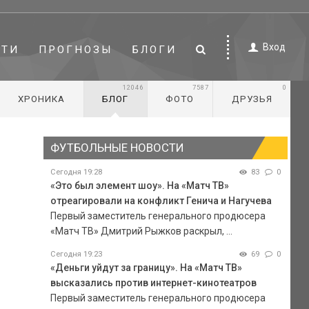
Вход
СТИ
ПРОГНОЗЫ
БЛОГИ
12046
7587
0
ХРОНИКА
БЛОГ
ФОТО
ДРУЗЬЯ
ФУТБОЛЬНЫЕ НОВОСТИ
Сегодня 19:28
83
0
«Это был элемент шоу». На «Матч ТВ»
отреагировали на конфликт Генича и Нагучева
Первый заместитель генерального продюсера
«Матч ТВ» Дмитрий Рыжков раскрыл, ...
Сегодня 19:23
69
0
«Деньги уйдут за границу». На «Матч ТВ»
высказались против интернет-кинотеатров
Первый заместитель генерального продюсера