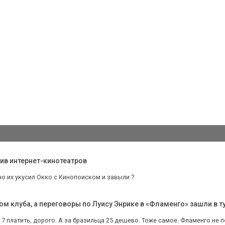
тив интернет-кинотеатров
о их укусил Окко с Кинопоиском и завыли ?
 клуба, а переговоры по Луису Энрике в «Фламенго» зашли в ту
 7 платить, дорого. А за бразильца 25 дешево. Тоже самое. Фламенго не по