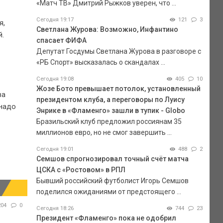
«Матч ТВ» Дмитрий Рыжков уверен, что ...
Сегодня 19:17
121
3
я,
Светлана Журова: Возможно, Инфантино
.
спасает ФИФА
Депутат Госдумы Светлана Журова в разговоре с
«РБ Спорт» высказалась о скандалах ...
Сегодня 19:08
405
10
Жозе Бото превышает потолок, установленный
ва
президентом клуба, а переговоры по Луису
 надо
Энрике в «Фламенго» зашли в тупик - Globo
Бразильский клуб предложил россиянам 35
миллионов евро, но не смог завершить ...
Сегодня 19:01
488
2
Семшов спрогнозировал точный счёт матча
ЦСКА с «Ростовом» в РПЛ
Бывший российский футболист Игорь Семшов
поделился ожиданиями от предстоящего ...
204
0
Сегодня 18:26
744
23
Президент «Фламенго» пока не одобрил