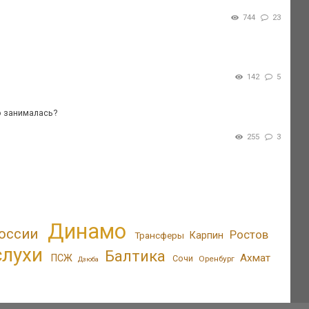
744
23
142
5
о занималась?
255
3
Динамо
оссии
Ростов
Трансферы
Карпин
слухи
Балтика
Ахмат
ПСЖ
Сочи
Оренбург
Дзюба