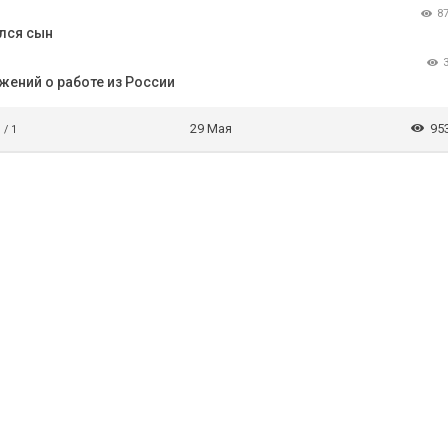
8
ился сын
жений о работе из России
29 Мая
95
 / 1