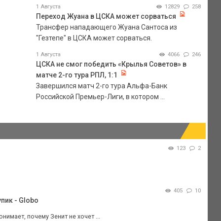
1 Августа
12829
258
Переход Жуана в ЦСКА может сорваться
Трансфер нападающего Жуана Сантоса из
"Гезтепе" в ЦСКА может сорваться.
1 Августа
4066
246
ЦСКА не смог победить «Крылья Советов» в
матче 2-го тура РПЛ, 1:1
Завершился матч 2-го тура Альфа-Банк
Российской Премьер-Лиги, в котором ...
123
2
405
10
пик - Globo
нимает, почему Зенит не хочет ...