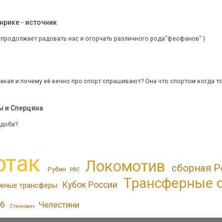
нрике - источник
ь продолжает радовать нас и огорчать различного рода"феофанов" )
такая и почему её вечно про спорт спрашивают? Она что спортом когда т
ы и Сперцяна
рдоба?
ртак
Локомотив
сборная Р
Рубин
РФС
Трансферные 
Кубок России
жные трансферы
6
Челестини
Станкович