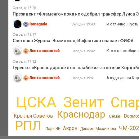
Сегодня 18:26
Президент «Фламенго» пока не одобрил трансфер Луиса Э
Renegade
И отлично. Пуст
Сегодня 19:43
Сегодня 19:17
Светлана Журова: Возможно, Инфантино спасает ФИФА
Лента новостей
Кто это вообще 
Сегодня 19:42
Сегодня 17:12
Гуренко: «Краснодар» не стал слабее из-за потери Кордоб
Лента новостей
А куда делся Ко
Сегодня 19:41
ЦСКА
Зенит
Спа
Краснодар
Крылья Советов
Возмо
Семак
РПЛ
ЧМ-202
Акрон
Пари НН
Динамо Махачкала