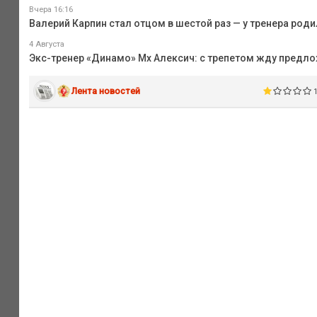
Вчера 16:16
Валерий Карпин стал отцом в шестой раз — у тренера род
4 Августа
Экс-тренер «Динамо» Мх Алексич: с трепетом жду предло
Лента новостей
1