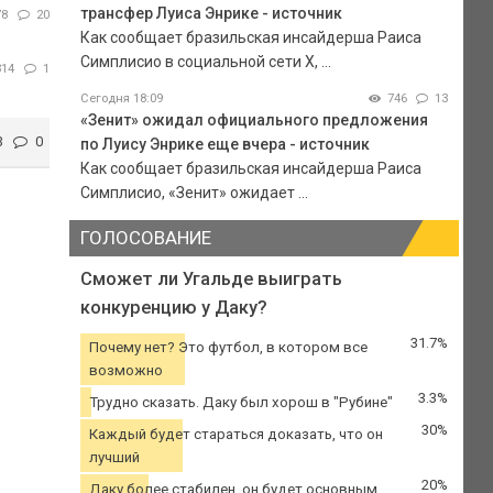
трансфер Луиса Энрике - источник
78
20
Как сообщает бразильская инсайдерша Раиса
Симплисио в социальной сети Х, ...
314
1
Сегодня 18:09
746
13
«Зенит» ожидал официального предложения
3
0
по Луису Энрике еще вчера - источник
Как сообщает бразильская инсайдерша Раиса
Симплисио, «Зенит» ожидает ...
ГОЛОСОВАНИЕ
Сможет ли Угальде выиграть
конкуренцию у Даку?
31.7%
Почему нет? Это футбол, в котором все
возможно
3.3%
Трудно сказать. Даку был хорош в "Рубине"
30%
Каждый будет стараться доказать, что он
лучший
20%
Даку более стабилен, он будет основным