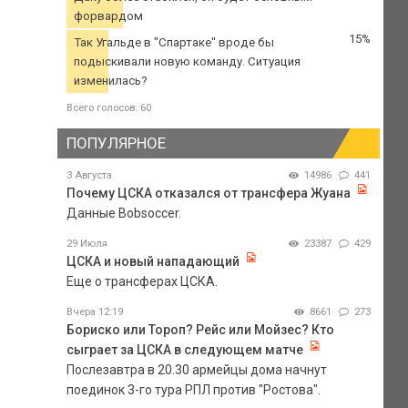
форвардом
15%
Так Угальде в "Спартаке" вроде бы
подыскивали новую команду. Ситуация
изменилась?
Всего голосов: 60
ПОПУЛЯРНОЕ
3 Августа
14986
441
Почему ЦСКА отказался от трансфера Жуана
Данные Bobsoccer.
29 Июля
23387
429
ЦСКА и новый нападающий
Еще о трансферах ЦСКА.
Вчера 12:19
8661
273
Бориско или Тороп? Рейс или Мойзес? Кто
сыграет за ЦСКА в следующем матче
Послезавтра в 20.30 армейцы дома начнут
поединок 3-го тура РПЛ против "Ростова".