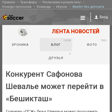
Правила
Трансферы
Расписание и результаты
Конкурс прогнозов
Команды
Игроки
Фрибет без депозита
Вход
ЛЕНТА НОВОСТЕЙ
12050
7595
ХРОНИКА
БЛОГ
ФОТО
0
ДРУЗЬЯ
Конкурент Сафонова
Шевалье может перейти в
«Бешикташ»
Голкипер «ПСЖ» Люка Шевалье может продолжить