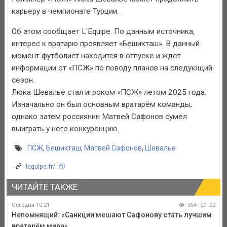
карьеру в чемпионате Турции.
Об этом сообщает L'Equipe. По данным источника,
интерес к вратарю проявляет «Бешикташ». В данный
момент футболист находится в отпуске и ждет
информации от «ПСЖ» по поводу планов на следующий
сезон.
Люка Шевалье стал игроком «ПСЖ» летом 2025 года.
Изначально он был основным вратарём команды,
однако затем россиянин Матвей Сафонов сумел
выиграть у него конкуренцию.
ПСЖ
,
Бешикташ
,
Матвей Сафонов
,
Шевалье
lequipe.fr/
ЧИТАЙТЕ ТАКЖЕ:
Сегодня 10:21
354
22
Непомнящий: «Санкции мешают Сафонову стать лучшим
вратарём мира»