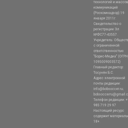
технологий и массо
коммуникаций
(Роскомнадзор) 19
января 2011г.
Свидетельство о
регистрации Эл
№ФС77-43557.
Учредитель: Общест
с ограниченной
ответственностью
"Борис-Медиа" (ОГРН
1095009003572)
Главный редактор:
Тосунян Б.С.
Адрес электронной
почты редакции:
info@bobsoccer.ru;
bobsoccerru@gmail.
Телефон редакции: +
985 719 29 97
Настоящий ресурс
содержит материал
18+