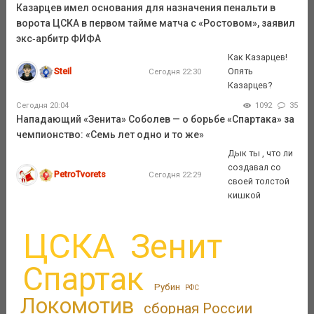
Казарцев имел основания для назначения пенальти в
ворота ЦСКА в первом тайме матча с «Ростовом», заявил
экс‑арбитр ФИФА
Как Казарцев!
Steil
Опять
Сегодня 22:30
Казарцев?
Сегодня 20:04
1092
35
Нападающий «Зенита» Соболев — о борьбе «Спартака» за
чемпионство: «Семь лет одно и то же»
Дык ты , что ли
создавал со
PetroTvorets
Сегодня 22:29
своей толстой
кишкой
ЦСКА
Зенит
Спартак
Рубин
РФС
Локомотив
сборная России