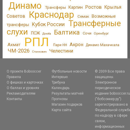
Динамо
Ростов
Крылья
Трансферы
Карпин
Краснодар
Советов
Возможные
Семак
Трансферные
Кубок России
трансферы
слухи
Балтика
ПСЖ
Сочи
Оренбург
Дзюба
РПЛ
Акрон
Ахмат
Пари НН
Динамо Махачкала
ЧМ-2026
Челестини
Станкович
О проекте Bobsoccer
Футбольные новости
© 2009 Все права
Правила
Интервью
защищены.
О фишках и карточках
Трибуна
Электронное
О баллах и уровнях
Календарь
периодическое
Рекламодателям
Результаты матчей
издание bobsoccer.r
Контакты
Прогнозы
("бобсоккер.ру")
Магазин подарков
зарегистрировано в
Карта сайта
Федеральной служб
по надзору в сфере
связи,
информационных