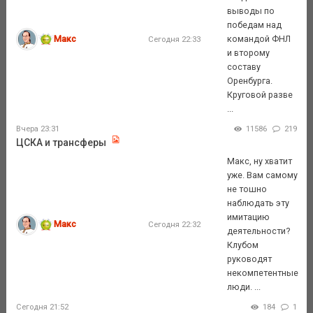
выводы по
победам над
Макс
командой ФНЛ
Сегодня 22:33
и второму
составу
Оренбурга.
Круговой разве
...
Вчера 23:31
11586
219
ЦСКА и трансферы
Макс, ну хватит
уже. Вам самому
не тошно
наблюдать эту
имитацию
Макс
Сегодня 22:32
деятельности?
Клубом
руководят
некомпетентные
люди. ...
Сегодня 21:52
184
1