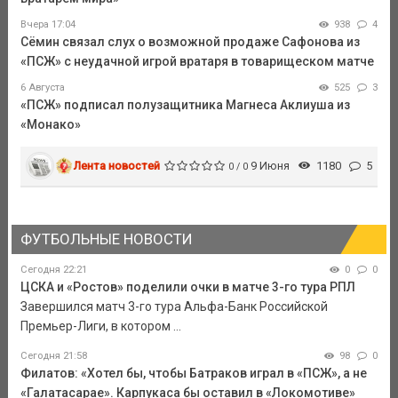
Вчера 17:04
938
4
Сёмин связал слух о возможной продаже Сафонова из
«ПСЖ» с неудачной игрой вратаря в товарищеском матче
6 Августа
525
3
«ПСЖ» подписал полузащитника Магнеса Аклиуша из
«Монако»
Лента новостей
9 Июня
1180
5
0 / 0
ФУТБОЛЬНЫЕ НОВОСТИ
Сегодня 22:21
0
0
ЦСКА и «Ростов» поделили очки в матче 3-го тура РПЛ
Завершился матч 3-го тура Альфа-Банк Российской
Премьер-Лиги, в котором ...
Сегодня 21:58
98
0
Филатов: «Хотел бы, чтобы Батраков играл в «ПСЖ», а не
«Галатасарае». Карпукаса бы оставил в «Локомотиве»