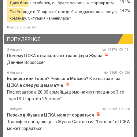
19.1%
Даку более стабилен, он будет основным форвардом
14.7%
Так Угальде в "Спартаке" вроде бы подыскивали новую
команду. Ситуация изменилась?
Всего голосов: 68
ПОПУЛЯРНОЕ
3 Августа
15374
441
Почему ЦСКА отказался от трансфера Жуана
Данные Bobsoccer.
6 Августа
9368
286
Бориско или Тороп? Рейс или Мойзес? Кто сыграет за
ЦСКА в следующем матче
Послезавтра в 20.30 армейцы дома начнут поединок 3-го
тура РПЛ против "Ростова".
1 Августа
13069
258
Переход Жуана в ЦСКА может сорваться
Трансфер нападающего Жуана Сантоса из "Гезтепе" в ЦСКА
может сорваться.