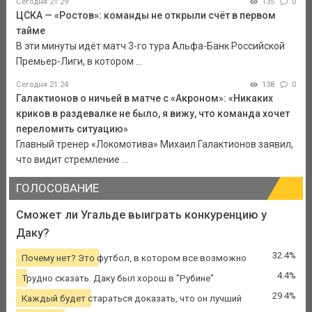
Сегодня 21:29
135
0
ЦСКА — «Ростов»: команды не открыли счёт в первом
тайме
В эти минуты идёт матч 3-го тура Альфа-Банк Российской
Премьер-Лиги, в котором ...
Сегодня 21:24
138
0
Галактионов о ничьей в матче с «Акроном»: «Никаких
криков в раздевалке не было, я вижу, что команда хочет
переломить ситуацию»
Главный тренер «Локомотива» Михаил Галактионов заявил,
что видит стремление ...
ГОЛОСОВАНИЕ
Сможет ли Угальде выиграть конкуренцию у
Даку?
32.4%
Почему нет? Это футбол, в котором все возможно
4.4%
Трудно сказать. Даку был хорош в "Рубине"
29.4%
Каждый будет стараться доказать, что он лучший