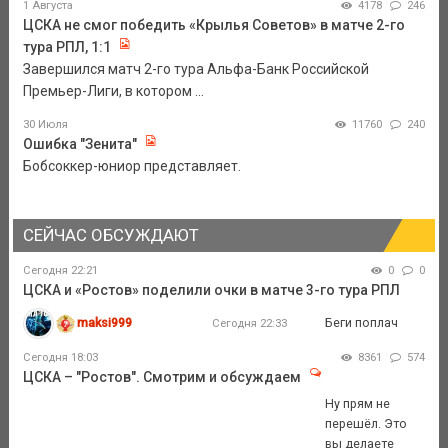
1 Августа
4178
246
ЦСКА не смог победить «Крылья Советов» в матче 2-го
тура РПЛ, 1:1
Завершился матч 2-го тура Альфа-Банк Российской
Премьер-Лиги, в котором ...
30 Июля
11760
240
Ошибка "Зенита"
Бобсоккер-юниор представляет.
СЕЙЧАС ОБСУЖДАЮТ
Сегодня 22:21
0
0
ЦСКА и «Ростов» поделили очки в матче 3-го тура РПЛ
maksi999
Беги поплач
Сегодня 22:33
Сегодня 18:03
8361
574
ЦСКА – "Ростов". Смотрим и обсуждаем
Ну прям не
перешёл. Это
вы делаете