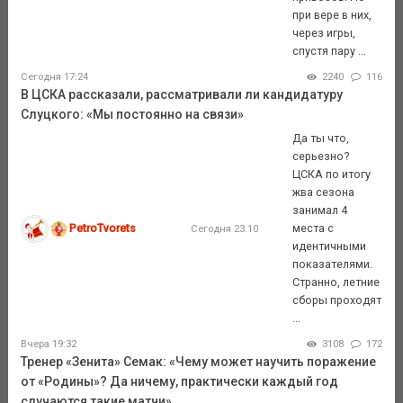
при вере в них,
через игры,
спустя пару ...
Сегодня 17:24
2240
116
В ЦСКА рассказали, рассматривали ли кандидатуру
Слуцкого: «Мы постоянно на связи»
Да ты что,
серьезно?
ЦСКА по итогу
жва сезона
занимал 4
PetroTvorets
места с
Сегодня 23:10
идентичными
показателями.
Странно, летние
сборы проходят
...
Вчера 19:32
3108
172
Тренер «Зенита» Семак: «Чему может научить поражение
от «Родины»? Да ничему, практически каждый год
случаются такие матчи»