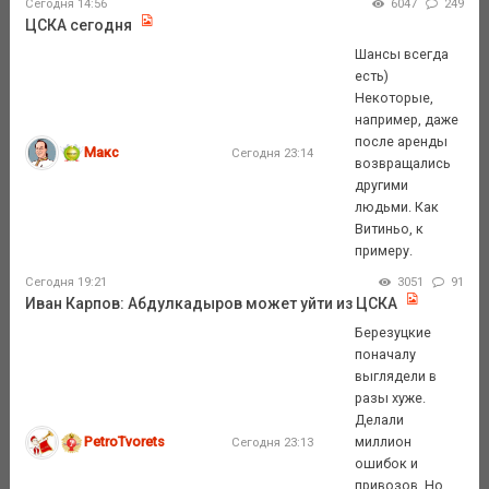
Сегодня 14:56
6047
249
ЦСКА сегодня
Шансы всегда
есть)
Некоторые,
например, даже
после аренды
Макс
Сегодня 23:14
возвращались
другими
людьми. Как
Витиньо, к
примеру.
Сегодня 19:21
3051
91
Иван Карпов: Абдулкадыров может уйти из ЦСКА
Березуцкие
поначалу
выглядели в
разы хуже.
Делали
PetroTvorets
миллион
Сегодня 23:13
ошибок и
привозов. Но