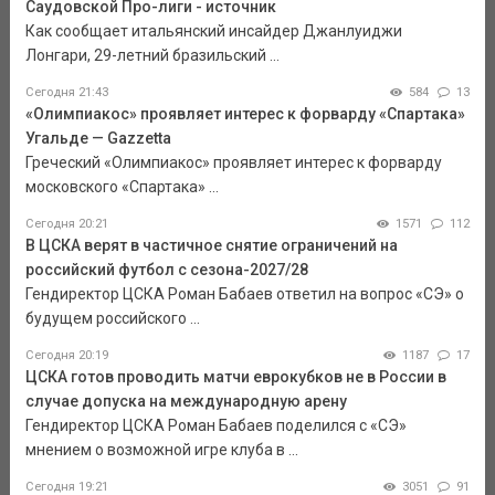
Саудовской Про-лиги - источник
Как сообщает итальянский инсайдер Джанлуиджи
Лонгари, 29-летний бразильский ...
Сегодня 21:43
584
13
«Олимпиакос» проявляет интерес к форварду «Спартака»
Угальде — Gazzetta
Греческий «Олимпиакос» проявляет интерес к форварду
московского «Спартака» ...
Сегодня 20:21
1571
112
В ЦСКА верят в частичное снятие ограничений на
российский футбол с сезона-2027/28
Гендиректор ЦСКА Роман Бабаев ответил на вопрос «СЭ» о
будущем российского ...
Сегодня 20:19
1187
17
ЦСКА готов проводить матчи еврокубков не в России в
случае допуска на международную арену
Гендиректор ЦСКА Роман Бабаев поделился с «СЭ»
мнением о возможной игре клуба в ...
Сегодня 19:21
3051
91