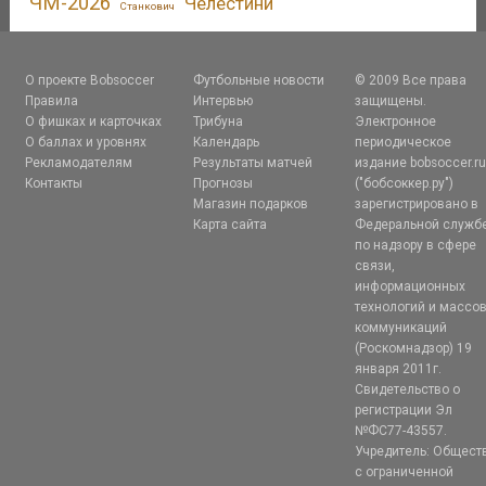
ЧМ-2026
Челестини
Станкович
О проекте Bobsoccer
Футбольные новости
© 2009 Все права
Правила
Интервью
защищены.
О фишках и карточках
Трибуна
Электронное
О баллах и уровнях
Календарь
периодическое
Рекламодателям
Результаты матчей
издание bobsoccer.r
Контакты
Прогнозы
("бобсоккер.ру")
Магазин подарков
зарегистрировано в
Карта сайта
Федеральной служб
по надзору в сфере
связи,
информационных
технологий и массо
коммуникаций
(Роскомнадзор) 19
января 2011г.
Свидетельство о
регистрации Эл
№ФС77-43557.
Учредитель: Общест
с ограниченной