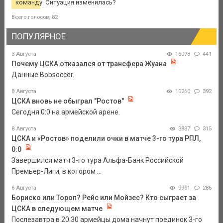
команду. Ситуация изменилась?
Всего голосов: 82
ПОПУЛЯРНОЕ
3 Августа
16078
441
Почему ЦСКА отказался от трансфера Жуана
Данные Bobsoccer.
8 Августа
10260
392
ЦСКА вновь не обыграл "Ростов"
Сегодня 0:0 на армейской арене.
8 Августа
3837
315
ЦСКА и «Ростов» поделили очки в матче 3-го тура РПЛ,
0:0
Завершился матч 3-го тура Альфа-Банк Российской
Премьер-Лиги, в котором ...
6 Августа
9961
286
Бориско или Тороп? Рейс или Мойзес? Кто сыграет за
ЦСКА в следующем матче
Послезавтра в 20.30 армейцы дома начнут поединок 3-го