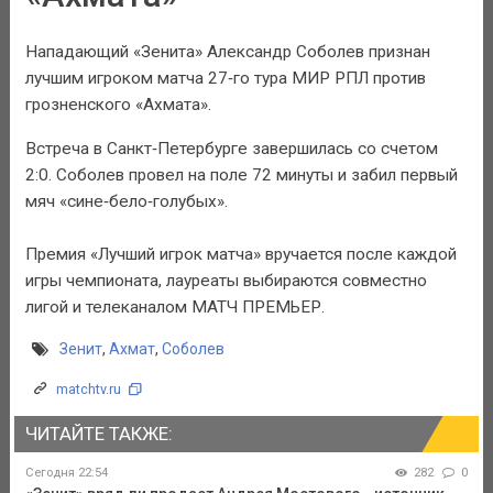
Нападающий «Зенита» Александр Соболев признан
лучшим игроком матча 27‑го тура МИР РПЛ против
грозненского «Ахмата».
Встреча в Санкт‑Петербурге завершилась со счетом
2:0. Соболев провел на поле 72 минуты и забил первый
мяч «сине‑бело‑голубых».
Премия «Лучший игрок матча» вручается после каждой
игры чемпионата, лауреаты выбираются совместно
лигой и телеканалом МАТЧ ПРЕМЬЕР.
Зенит
,
Ахмат
,
Соболев
matchtv.ru
ЧИТАЙТЕ ТАКЖЕ:
Сегодня 22:54
282
0