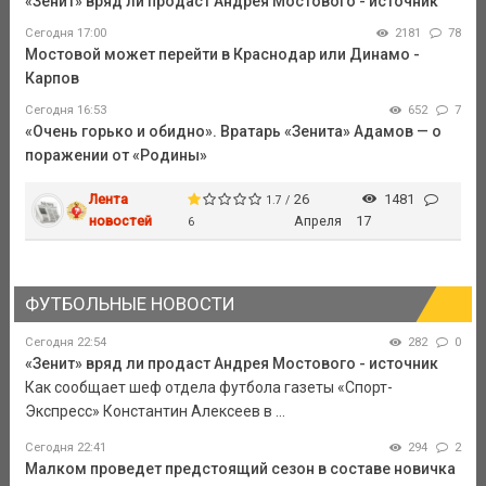
«Зенит» вряд ли продаст Андрея Мостового - источник
Сегодня 17:00
2181
78
Мостовой может перейти в Краснодар или Динамо -
Карпов
Сегодня 16:53
652
7
«Очень горько и обидно». Вратарь «Зенита» Адамов — о
поражении от «Родины»
Лента
26
1481
1.7 /
новостей
Апреля
17
6
ФУТБОЛЬНЫЕ НОВОСТИ
Сегодня 22:54
282
0
«Зенит» вряд ли продаст Андрея Мостового - источник
Как сообщает шеф отдела футбола газеты «Спорт-
Экспресс» Константин Алексеев в ...
Сегодня 22:41
294
2
Малком проведет предстоящий сезон в составе новичка