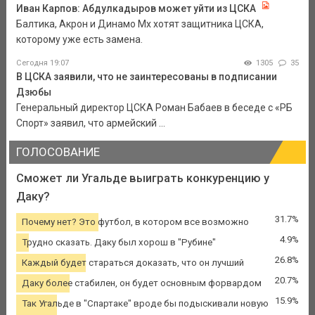
Иван Карпов: Абдулкадыров может уйти из ЦСКА
Балтика, Акрон и Динамо Мх хотят защитника ЦСКА,
которому уже есть замена.
Сегодня 19:07
1305
35
В ЦСКА заявили, что не заинтересованы в подписании
Дзюбы
Генеральный директор ЦСКА Роман Бабаев в беседе с «РБ
Спорт» заявил, что армейский ...
ГОЛОСОВАНИЕ
Сможет ли Угальде выиграть конкуренцию у
Даку?
31.7%
Почему нет? Это футбол, в котором все возможно
4.9%
Трудно сказать. Даку был хорош в "Рубине"
26.8%
Каждый будет стараться доказать, что он лучший
20.7%
Даку более стабилен, он будет основным форвардом
15.9%
Так Угальде в "Спартаке" вроде бы подыскивали новую