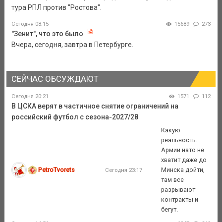
тура РПЛ против "Ростова".
Сегодня 08:15
15689
273
"Зенит", что это было
Вчера, сегодня, завтра в Петербурге.
СЕЙЧАС ОБСУЖДАЮТ
Сегодня 20:21
1571
112
В ЦСКА верят в частичное снятие ограничений на
российский футбол с сезона-2027/28
Какую
реальность.
Армии нато не
хватит даже до
PetroTvorets
Минска дойти,
Сегодня 23:17
там все
разрывают
контракты и
бегут.