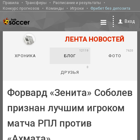
Правила
Трансферы
Расписание и результаты
Конкурс прогнозов
Команды
Игроки
Фрибет без депозита
Вход
ЛЕНТА НОВОСТЕЙ
12119
7620
ХРОНИКА
БЛОГ
ФОТО
0
ДРУЗЬЯ
Форвард «Зенита» Соболев
признан лучшим игроком
матча РПЛ против
«Ахмата»