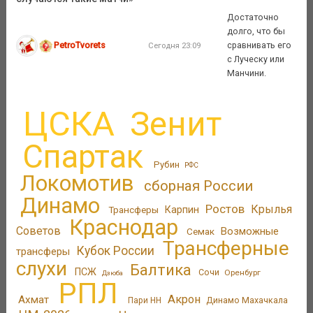
Достаточно
долго, что бы
PetroTvorets
сравнивать его
Сегодня 23:09
с Луческу или
Манчини.
ЦСКА
Зенит
Спартак
Рубин
РФС
Локомотив
сборная России
Динамо
Ростов
Крылья
Трансферы
Карпин
Краснодар
Советов
Возможные
Семак
Трансферные
Кубок России
трансферы
слухи
Балтика
ПСЖ
Сочи
Оренбург
Дзюба
РПЛ
Акрон
Ахмат
Динамо Махачкала
Пари НН