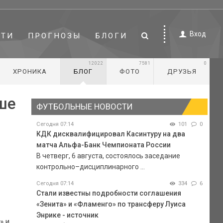
Вход
СТИ
ПРОГНОЗЫ
БЛОГИ
12022
7581
0
ХРОНИКА
БЛОГ
ФОТО
ДРУЗЬЯ
ше
ФУТБОЛЬНЫЕ НОВОСТИ
Сегодня 07:14
101
0
КДК дисквалифицировал Касинтуру на два
матча Альфа-Банк Чемпионата России
В четверг, 6 августа, состоялось заседание
контрольно–дисциплинарного ...
Сегодня 07:14
334
6
Стали известны подробности соглашения
«Зенита» и «Фламенго» по трансферу Луиса
Энрике - источник
» и