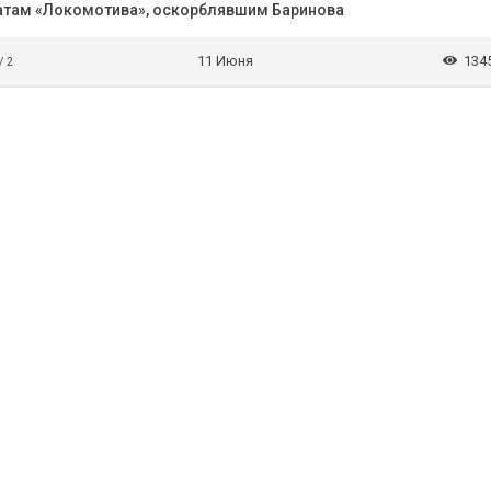
натам «Локомотива», оскорблявшим Баринова
11 Июня
134
/ 2