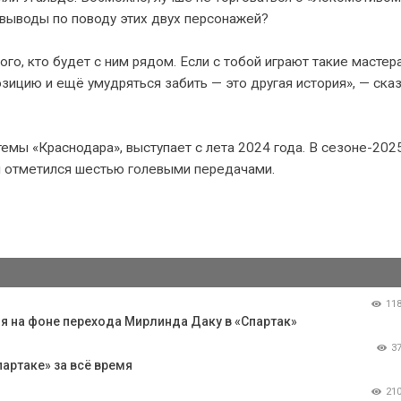
 выводы по поводу этих двух персонажей?
ого, кто будет с ним рядом. Если с тобой играют такие мастера
озицию и ещё умудряться забить — это другая история», — ска
мы «Краснодара», выступает с лета 2024 года. В сезоне-202
 и отметился шестью голевыми передачами.
11
мя на фоне перехода Мирлинда Даку в «Спартак»
3
артаке» за всё время
21