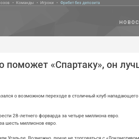
нозов
Команды
Игроки
Фрибет без депозита
НОВО
о поможет «Спартаку», он луч
азался о возможном переходе в столичный клуб нападающего
рести 28-летнего форварда за четыре миллиона евро.
а шесть миллионов евро.
или Угальде. Возможно, лучше не торговаться с «Локомотивом