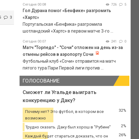
Сегодня 00:08
726
5
Гол Дурана помог «Бенфике» разгромить
5
3
«Хартс»
Португальская «Бенфика» разгромила
шотландский «Хартс» в первом матче 3-го ...
Сегодня 00:07
241
0
Матч "Торпедо" - "Сочи" отложен на день из-за
отмены рейсов в аэропорту Сочи
Футбольный клуб «Сочи» отправится на матч
пятого тура Пари Первой лиги против ...
ГОЛОСОВАНИЕ
Сможет ли Угальде выиграть
конкуренцию у Даку?
32%
Почему нет? Это футбол, в котором все
возможно
2%
Трудно сказать. Даку был хорош в "Рубине"
26%
Каждый будет стараться доказать, что он