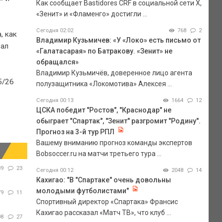
Как сообщает Bastidores CRF в социальной сети Х,
«Зенит» и «Фламенго» достигли ...
Сегодня 02:02
768
2
, как
Владимир Кузьмичев: «У «Локо» есть письмо от
зал
«Галатасарая» по Батракову. «Зенит» не
обращался»
Владимир Кузьмичёв, доверенное лицо агента
5/26
полузащитника «Локомотива» Алексея ...
Сегодня 00:13
1664
12
ЦСКА победит "Ростов", "Краснодар" не
обыграет "Спартак", "Зенит" разгромит "Родину".
Прогноз на 3-й тур РПЛ
Вашему вниманию прогноз команды экспертов
Bobsoccer.ru на матчи третьего тура ...
89
23
Сегодня 00:12
2048
14
Кахигао: "В "Спартаке" очень довольны
молодыми футболистами"
79
11
Спортивный директор «Спартака» Франсис
Кахигао рассказал «Матч ТВ», что клуб ...
08
27