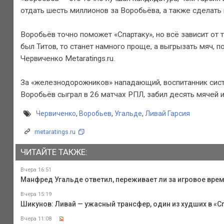
отдать шесть миллионов за Воробьёва, а также сделать
Воробьёв точно поможет «Спартаку», но всё зависит от т
был Титов, то станет намного проще, а выгрызать мяч, п
Червиченко Metaratings.ru.
За «железнодорожников» нападающий, воспитанник систе
Воробьёв сыграл в 26 матчах РПЛ, забил десять мячей
Червиченко
,
Воробьев
,
Угальде
,
Ливай Гарсия
metaratings.ru
ЧИТАЙТЕ ТАКЖЕ:
Вчера 16:51
Манфред Угальде ответил, переживает ли за игровое вре
Вчера 15:19
Шикунов: Ливай — ужасный трансфер, один из худших в «Сп
Вчера 11:08