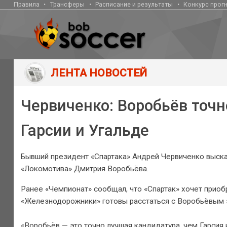
Правила
Трансферы
Расписание и результаты
Конкурс прог
ЛЕНТА НОВОСТЕЙ
Червиченко: Воробьёв точн
Гарсии и Угальде
Бывший президент «Спартака» Андрей Червиченко выск
«Локомотива» Дмитрия Воробьёва.
Ранее «Чемпионат» сообщал, что «Спартак» хочет приоб
«Железнодорожники» готовы расстаться с Воробьёвым з
«Воробьёв — это точно лучшая кандидатура, чем Гарсия 