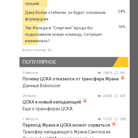
лучший
24%
Даку более стабилен, он будет основным
форвардом
16%
Так Угальде в "Спартаке" вроде бы
подыскивали новую команду. Ситуация
изменилась?
Всего голосов: 50
ПОПУЛЯРНОЕ
3 Августа
14816
441
Почему ЦСКА отказался от трансфера Жуана
Данные Bobsoccer.
29 Июля
23236
429
ЦСКА и новый нападающий
Еще о трансферах ЦСКА.
1 Августа
12722
258
Переход Жуана в ЦСКА может сорваться
Трансфер нападающего Жуана Сантоса из