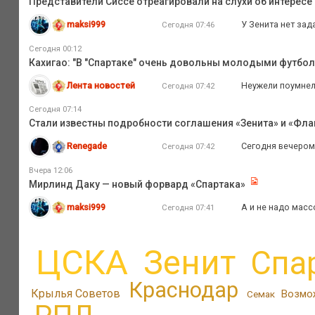
Представители Сиссе отреагировали на слухи об интересе
maksi999
У Зенита нет зад
Сегодня 07:46
Сегодня 00:12
Кахигао: "В "Спартаке" очень довольны молодыми футбо
Лента новостей
Неужели поумне
Сегодня 07:42
Сегодня 07:14
Стали известны подробности соглашения «Зенита» и «Флам
Renegade
Сегодня вечером
Сегодня 07:42
Вчера 12:06
Мирлинд Даку — новый форвард «Спартака»
maksi999
А и не надо масс
Сегодня 07:41
ЦСКА
Зенит
Спа
Краснодар
Крылья Советов
Возмо
Семак