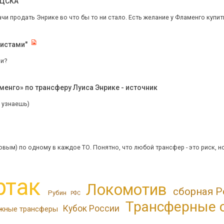
 ЦСКА
ачи продать Энрике во что бы то ни стало. Есть желание у Фламенго купить 
листами"
ли?
енго» по трансферу Луиса Энрике - источник
 узнаешь)
овым) по одному в каждое ТО. Понятно, что любой трансфер - это риск, но
ртак
Локомотив
сборная Р
Рубин
РФС
Трансферные 
Кубок России
жные трансферы