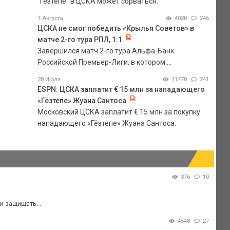
"Гезтепе" в ЦСКА может сорваться.
1 Августа
4020
246
ЦСКА не смог победить «Крылья Советов» в
матче 2-го тура РПЛ, 1:1
Завершился матч 2-го тура Альфа-Банк
Российской Премьер-Лиги, в котором ...
28 Июля
11778
241
ESPN: ЦСКА заплатит € 15 млн за нападающего
«Гёзтепе» Жуана Сантоса
Московский ЦСКА заплатит € 15 млн за покупку
нападающего «Гёзтепе» Жуана Сантоса.
376
10
и защищать...
4548
27