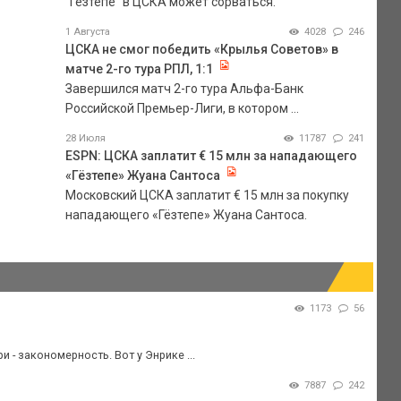
"Гезтепе" в ЦСКА может сорваться.
1 Августа
4028
246
ЦСКА не смог победить «Крылья Советов» в
матче 2-го тура РПЛ, 1:1
Завершился матч 2-го тура Альфа-Банк
Российской Премьер-Лиги, в котором ...
28 Июля
11787
241
ESPN: ЦСКА заплатит € 15 млн за нападающего
«Гёзтепе» Жуана Сантоса
Московский ЦСКА заплатит € 15 млн за покупку
нападающего «Гёзтепе» Жуана Сантоса.
1173
56
и - закономерность. Вот у Энрике ...
7887
242