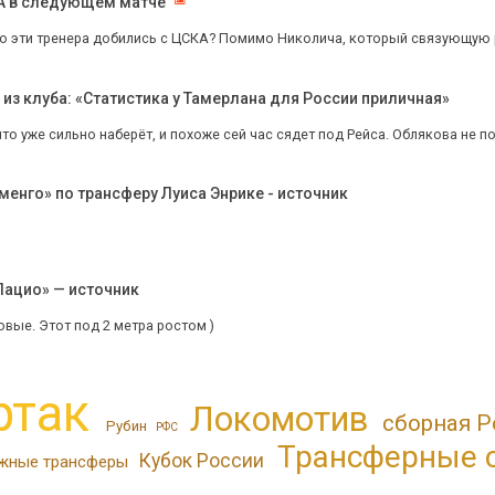
КА в следующем матче
о эти тренера добились с ЦСКА? Помимо Николича, который связующую ро
з клуба: «Статистика у Тамерлана для России приличная»
то уже сильно наберёт, и похоже сей час сядет под Рейса. Облякова не под
енго» по трансферу Луиса Энрике - источник
Лацио» — источник
вые. Этот под 2 метра ростом )
ртак
Локомотив
сборная Р
Рубин
РФС
Трансферные 
Кубок России
жные трансферы