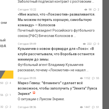
Заболотный подписал контракт с ростовским ...
Сегодня 10:22
98
2
«Мне жалко, что «Локомотив» разваливается.
Мы можем потерять хорошую, самобытную
 они
команду» — Колосков
Почетный президент Российского футбольного
союза (РФС) Вячеслав Колосков в ...
рый
Сегодня 09:49
222
0
ФИФА
Кузьмичев о новом форварде для «Локо»: «В
клубе рассчитывали, что Воробьев останется
минимум до зимы.
Футбольный агент Владимир Кузьмичев
рассказал, почему «Локомотив» не нашел ...
Сегодня 09:05
1152
55
Марко Гевеш: "Фламенго" сделает всё
250
4
возможное, чтобы заполучить у "Зенита" Луиса
Энрике"
156
1
О ситуации с Луисом Энрике.
132
2
Сегодня 08:36
1447
51