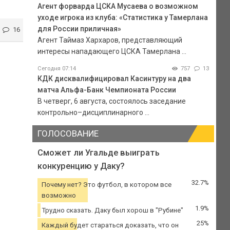
Агент форварда ЦСКА Мусаева о возможном
уходе игрока из клуба: «Статистика у Тамерлана
для России приличная»
16
Агент Таймаз Хархаров, представляющий
интересы нападающего ЦСКА Тамерлана ...
Сегодня 07:14
757
13
КДК дисквалифицировал Касинтуру на два
матча Альфа-Банк Чемпионата России
В четверг, 6 августа, состоялось заседание
контрольно–дисциплинарного ...
ГОЛОСОВАНИЕ
Сможет ли Угальде выиграть
конкуренцию у Даку?
32.7%
Почему нет? Это футбол, в котором все
возможно
1.9%
Трудно сказать. Даку был хорош в "Рубине"
25%
Каждый будет стараться доказать, что он