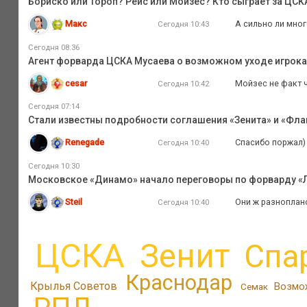
Бориско или Тороп? Рейс или Мойзес? Кто сыграет за ЦС
Макс
А сильно ли мног
Сегодня 10:43
Сегодня 08:36
Агент форварда ЦСКА Мусаева о возможном уходе игрока и
cesar
Мойзес не факт ч
Сегодня 10:42
Сегодня 07:14
Стали известны подробности соглашения «Зенита» и «Флам
Renegade
Спасибо поржал)
Сегодня 10:40
Сегодня 10:30
Московское «Динамо» начало переговоры по форварду «
Steil
Они ж разноплано
Сегодня 10:40
ЦСКА
Зенит
Спа
Краснодар
Крылья Советов
Возмо
Семак