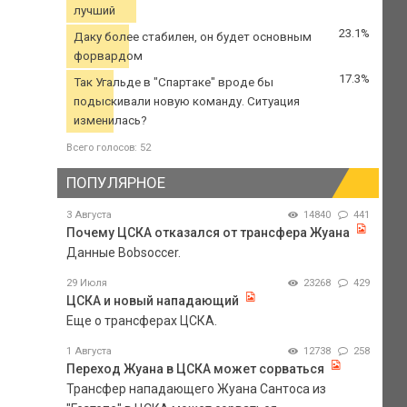
лучший
23.1%
Даку более стабилен, он будет основным
форвардом
17.3%
Так Угальде в "Спартаке" вроде бы
подыскивали новую команду. Ситуация
изменилась?
Всего голосов: 52
ПОПУЛЯРНОЕ
3 Августа
14840
441
Почему ЦСКА отказался от трансфера Жуана
Данные Bobsoccer.
29 Июля
23268
429
ЦСКА и новый нападающий
Еще о трансферах ЦСКА.
1 Августа
12738
258
Переход Жуана в ЦСКА может сорваться
Трансфер нападающего Жуана Сантоса из