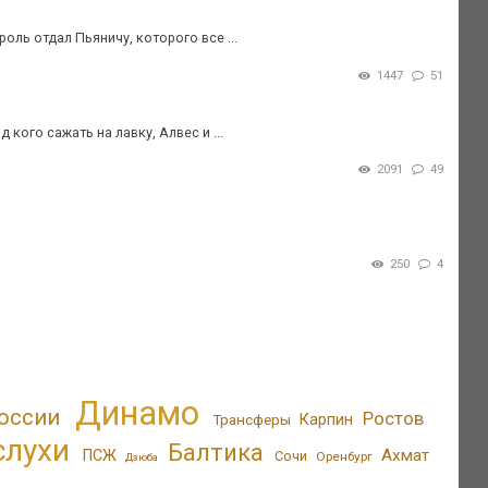
ль отдал Пьяничу, которого все ...
1447
51
 кого сажать на лавку, Алвес и ...
2091
49
250
4
Динамо
оссии
Ростов
Трансферы
Карпин
слухи
Балтика
Ахмат
ПСЖ
Сочи
Оренбург
Дзюба