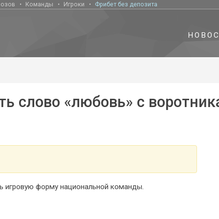
нозов
Команды
Игроки
Фрибет без депозита
НОВО
ть слово «любовь» с воротник
 игровую форму национальной команды.