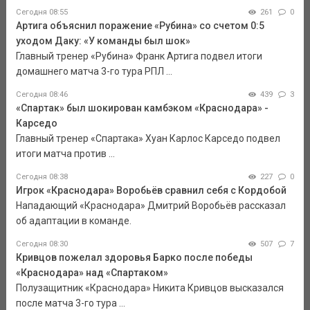
Сегодня 08:55
261
0
Артига объяснил поражение «Рубина» со счетом 0:5
уходом Даку: «У команды был шок»
Главный тренер «Рубина» Франк Артига подвел итоги
домашнего матча 3-го тура РПЛ ...
Сегодня 08:46
439
3
«Спартак» был шокирован камбэком «Краснодара» -
Карседо
Главный тренер «Спартака» Хуан Карлос Карседо подвел
итоги матча против ...
Сегодня 08:38
227
0
Игрок «Краснодара» Воробьёв сравнил себя с Кордобой
Нападающий «Краснодара» Дмитрий Воробьёв рассказал
об адаптации в команде.
Сегодня 08:30
507
7
Кривцов пожелал здоровья Барко после победы
«Краснодара» над «Спартаком»
Полузащитник «Краснодара» Никита Кривцов высказался
после матча 3-го тура ...