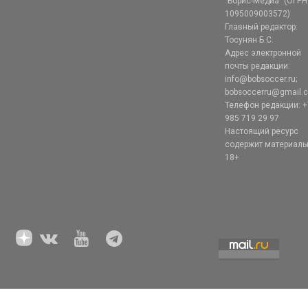
"Борис-Медиа" (ОГРН
1095009003572)
Главный редактор:
Тосунян Б.С.
Адрес электронной
почты редакции:
info@bobsoccer.ru;
bobsoccerru@gmail.
Телефон редакции: +
985 719 29 97
Настоящий ресурс
содержит материал
18+