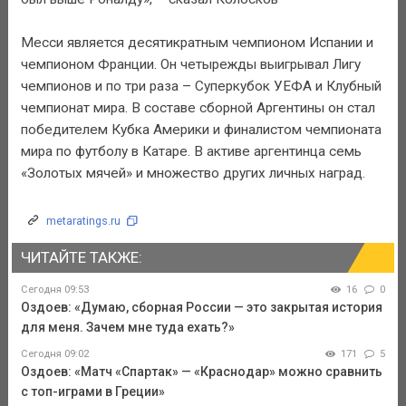
Месси является десятикратным чемпионом Испании и
чемпионом Франции. Он четырежды выигрывал Лигу
чемпионов и по три раза – Суперкубок УЕФА и Клубный
чемпионат мира. В составе сборной Аргентины он стал
победителем Кубка Америки и финалистом чемпионата
мира по футболу в Катаре. В активе аргентинца семь
«Золотых мячей» и множество других личных наград.
metaratings.ru
ЧИТАЙТЕ ТАКЖЕ:
Сегодня 09:53
16
0
Оздоев: «Думаю, сборная России — это закрытая история
для меня. Зачем мне туда ехать?»
Сегодня 09:02
171
5
Оздоев: «Матч «Спартак» — «Краснодар» можно сравнить
с топ-играми в Греции»