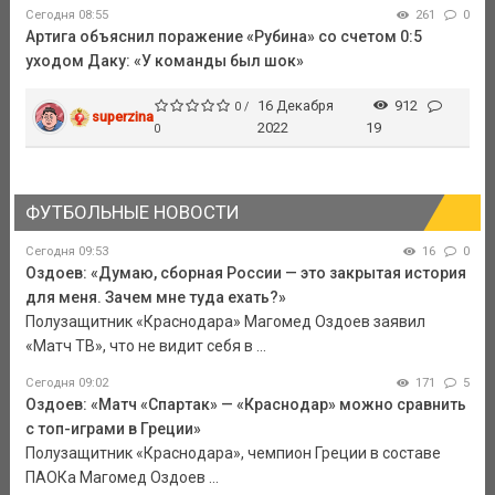
Сегодня 08:55
261
0
Артига объяснил поражение «Рубина» со счетом 0:5
уходом Даку: «У команды был шок»
16 Декабря
912
0 /
superzina
2022
19
0
ФУТБОЛЬНЫЕ НОВОСТИ
Сегодня 09:53
16
0
Оздоев: «Думаю, сборная России — это закрытая история
для меня. Зачем мне туда ехать?»
Полузащитник «Краснодара» Магомед Оздоев заявил
«Матч ТВ», что не видит себя в ...
Сегодня 09:02
171
5
Оздоев: «Матч «Спартак» — «Краснодар» можно сравнить
с топ-играми в Греции»
Полузащитник «Краснодара», чемпион Греции в составе
ПАОКа Магомед Оздоев ...