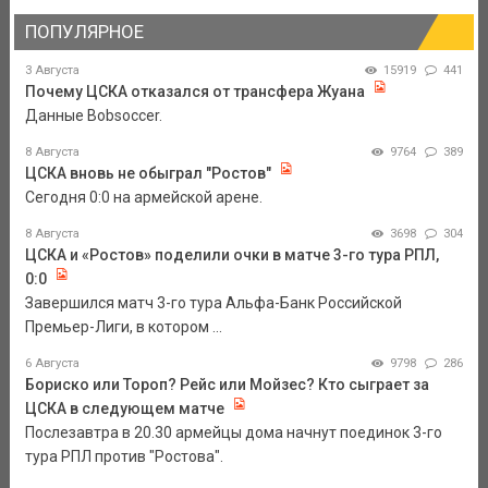
ПОПУЛЯРНОЕ
3 Августа
15919
441
Почему ЦСКА отказался от трансфера Жуана
Данные Bobsoccer.
8 Августа
9764
389
ЦСКА вновь не обыграл "Ростов"
Сегодня 0:0 на армейской арене.
8 Августа
3698
304
ЦСКА и «Ростов» поделили очки в матче 3-го тура РПЛ,
0:0
Завершился матч 3-го тура Альфа-Банк Российской
Премьер-Лиги, в котором ...
6 Августа
9798
286
Бориско или Тороп? Рейс или Мойзес? Кто сыграет за
ЦСКА в следующем матче
Послезавтра в 20.30 армейцы дома начнут поединок 3-го
тура РПЛ против "Ростова".