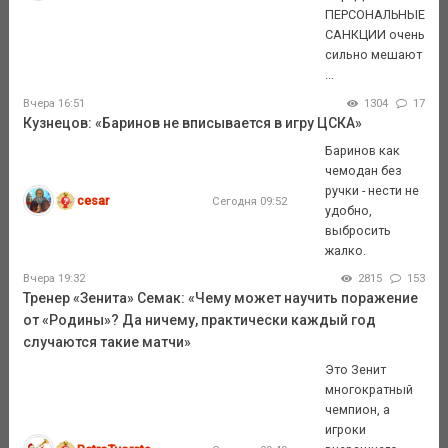
ПЕРСОНАЛЬНЫЕ
САНКЦИИ очень
сильно мешают
...
Вчера 16:51
1304
17
Кузнецов: «Баринов не вписывается в игру ЦСКА»
Баринов как
чемодан без
ручки - нести не
cesar
Сегодня 09:52
удобно,
выбросить
жалко.
Вчера 19:32
2815
153
Тренер «Зенита» Семак: «Чему может научить поражение
от «Родины»? Да ничему, практически каждый год
случаются такие матчи»
Это Зенит
многократный
чемпион, а
игроки