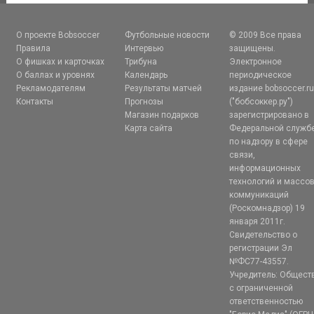
О проекте Bobsoccer
Футбольные новости
© 2009 Все права
Правила
Интервью
защищены.
О фишках и карточках
Трибуна
Электронное
О баллах и уровнях
Календарь
периодическое
Рекламодателям
Результаты матчей
издание bobsoccer.r
Контакты
Прогнозы
("бобсоккер.ру")
Магазин подарков
зарегистрировано в
Карта сайта
Федеральной служб
по надзору в сфере
связи,
информационных
технологий и массо
коммуникаций
(Роскомнадзор) 19
января 2011г.
Свидетельство о
регистрации Эл
№ФС77-43557.
Учредитель: Общест
с ограниченной
ответственностью