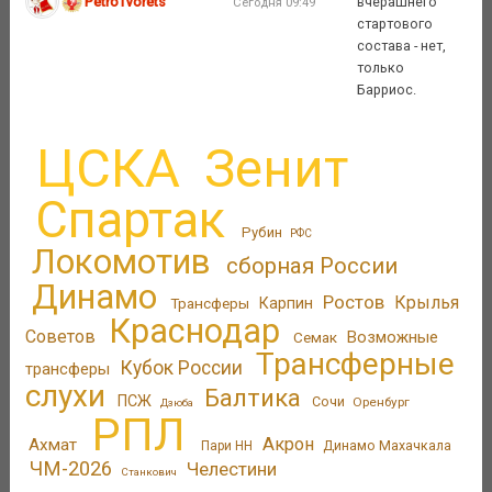
PetroTvorets
вчерашнего
Сегодня 09:49
стартового
состава - нет,
только
Барриос.
ЦСКА
Зенит
Спартак
Рубин
РФС
Локомотив
сборная России
Динамо
Ростов
Крылья
Трансферы
Карпин
Краснодар
Советов
Возможные
Семак
Трансферные
Кубок России
трансферы
слухи
Балтика
ПСЖ
Сочи
Оренбург
Дзюба
РПЛ
Акрон
Ахмат
Динамо Махачкала
Пари НН
ЧМ-2026
Челестини
Станкович