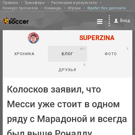
Правила
Трансферы
Расписание и результаты
Конкурс прогнозов
Команды
Игроки
Фрибет без депозита
Вход
SUPERZINA
421
0
ХРОНИКА
БЛОГ
ФОТО
8
ДРУЗЬЯ
Колосков заявил, что
Месси уже стоит в одном
ряду с Марадоной и всегда
был выше Роналду