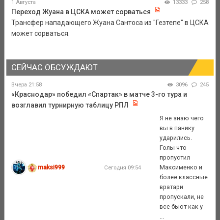
1 Августа
13333
258
Переход Жуана в ЦСКА может сорваться
Трансфер нападающего Жуана Сантоса из "Гезтепе" в ЦСКА
может сорваться.
СЕЙЧАС ОБСУЖДАЮТ
Вчера 21:58
3096
245
«Краснодар» победил «Спартак» в матче 3-го тура и
возглавил турнирную таблицу РПЛ
Я не знаю чего
вы в панику
ударились.
Голы что
пропустил
maksi999
Максименко и
Сегодня 09:54
более классные
вратари
пропускали, не
все бьют как у
...