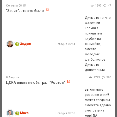
Сегодня 08:15
1397
47
"Зенит", что это было
Дичь это то, что
40 летний
Ерохин в
принципе в
клубе и на
Эндрю
скамейке,
Сегодня 09:54
вместо
молодых
футболистов.
Дичь это
допотопный ...
8 Августа
9793
390
ЦСКА вновь не обыграл "Ростов"
вы снимите
розовые очки!!
может тогда вы
сможете здраво
смотреть на
Макс
Сегодня 09:53
мир! ДА