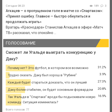
Сегодня 08:23
189
3
Агкацев — о пропущенном голе в матче со «Спартаком»:
«Принял ошибку. Главное — быстро обнулиться и
продолжать играть»
Вратарь «Краснодара» Станислав Агкацев в эфире «Матч
ТВ» рассказал, что спокойно ...
ГОЛОСОВАНИЕ
Сможет ли Угальде выиграть конкуренцию у
Даку?
31.2%
Почему нет? Это футбол, в котором все возможно
3.9%
Трудно сказать. Даку был хорош в "Рубине"
27.3%
Каждый будет стараться доказать, что он лучший
20.8%
Даку более стабилен, он будет основным форвардом
16.9%
Так Угальде в "Спартаке" вроде бы подыскивали новую
команду. Ситуация изменилась?
Всего голосов: 77