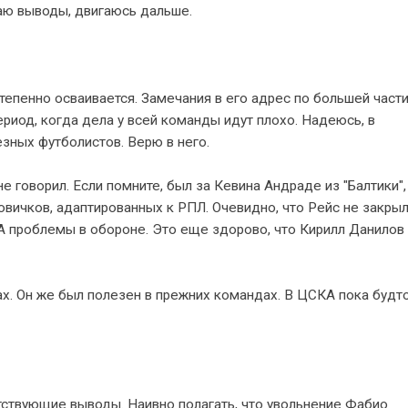
аю выводы, двигаюсь дальше.
епенно осваивается. Замечания в его адрес по большей част
ериод, когда дела у всей команды идут плохо. Надеюсь, в
зных футболистов. Верю в него.
е говорил. Если помните, был за Кевина Андраде из "Балтики",
овичков, адаптированных к РПЛ. Очевидно, что Рейс не закры
А проблемы в обороне. Это еще здорово, что Кирилл Данилов 
х. Он же был полезен в прежних командах. В ЦСКА пока будт
ствующие выводы. Наивно полагать, что увольнение Фабио