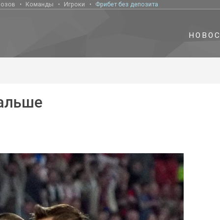
нозов
Команды
Игроки
Фрибет без депозита
НОВО
дальше