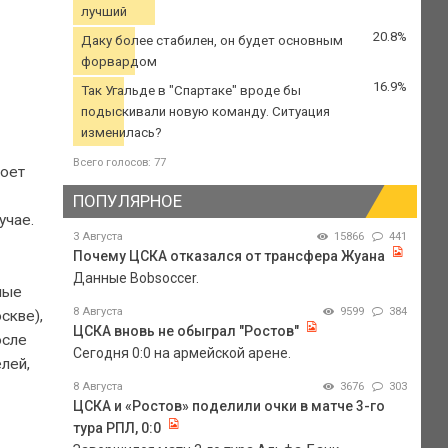
лучший
20.8%
Даку более стабилен, он будет основным
форвардом
16.9%
Так Угальде в "Спартаке" вроде бы
подыскивали новую команду. Ситуация
изменилась?
Всего голосов: 77
роет
ПОПУЛЯРНОЕ
учае.
3 Августа
15866
441
Почему ЦСКА отказался от трансфера Жуана
Данные Bobsoccer.
ные
8 Августа
9599
384
скве),
ЦСКА вновь не обыграл "Ростов"
осле
Сегодня 0:0 на армейской арене.
лей,
8 Августа
3676
303
ЦСКА и «Ростов» поделили очки в матче 3-го
тура РПЛ, 0:0