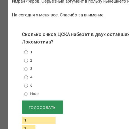
Имран Фиров. Серьезный аргумент в пользу нынешнего и.о
На сегодня у меня все. Спасибо за внимание.
Сколько очков ЦСКА наберет в двух оставших
Локомотива?
1
2
3
4
6
Ноль
1
2