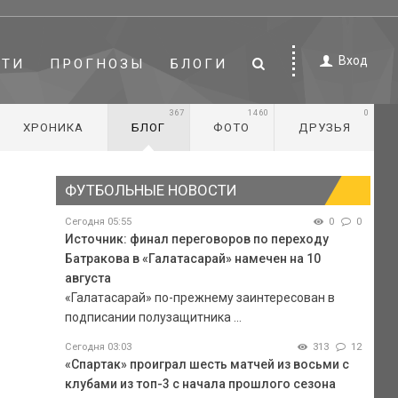
Вход
СТИ
ПРОГНОЗЫ
БЛОГИ
367
1460
0
ХРОНИКА
БЛОГ
ФОТО
ДРУЗЬЯ
ФУТБОЛЬНЫЕ НОВОСТИ
Сегодня 05:55
0
0
Источник: финал переговоров по переходу
Батракова в «Галатасарай» намечен на 10
августа
«Галатасарай» по-прежнему заинтересован в
подписании полузащитника ...
Сегодня 03:03
313
12
«Спартак» проиграл шесть матчей из восьми с
клубами из топ-3 с начала прошлого сезона