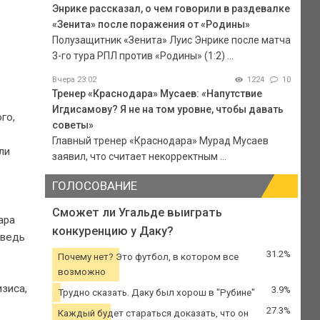
Энрике рассказал, о чем говорили в раздевалке
«Зенита» после поражения от «Родины»
Полузащитник «Зенита» Луис Энрике после матча
3-го тура РПЛ против «Родины» (1:2) ...
Вчера 23:02
1224
10
Тренер «Краснодара» Мусаев: «Напутствие
Игдисамову? Я не на том уровне, чтобы давать
го,
советы»
Главный тренер «Краснодара» Мурад Мусаев
ли
заявил, что считает некорректным ...
ГОЛОСОВАНИЕ
Сможет ли Угальде выиграть
ара
конкуренцию у Даку?
 ведь
31.2%
Почему нет? Это футбол, в котором все
возможно
изиса,
3.9%
Трудно сказать. Даку был хорош в "Рубине"
27.3%
Каждый будет стараться доказать, что он