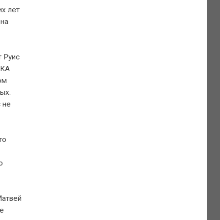
их лет
 на
т Руис
СКА
ом
ых.
 не
то
о
Матвей
же