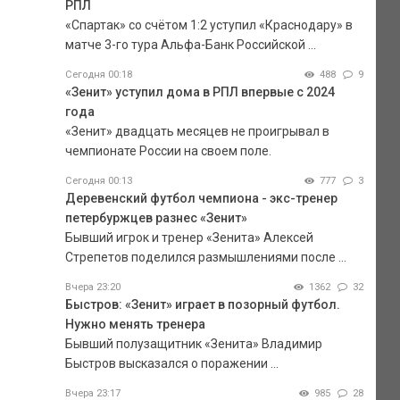
РПЛ
«Спартак» со счётом 1:2 уступил «Краснодару» в
матче 3-го тура Альфа-Банк Российской ...
Сегодня 00:18
488
9
«Зенит» уступил дома в РПЛ впервые с 2024
года
«Зенит» двадцать месяцев не проигрывал в
чемпионате России на своем поле.
Сегодня 00:13
777
3
Деревенский футбол чемпиона - экс-тренер
петербуржцев разнес «Зенит»
Бывший игрок и тренер «Зенита» Алексей
Стрепетов поделился размышлениями после ...
Вчера 23:20
1362
32
Быстров: «Зенит» играет в позорный футбол.
Нужно менять тренера
Бывший полузащитник «Зенита» Владимир
Быстров высказался о поражении ...
Вчера 23:17
985
28