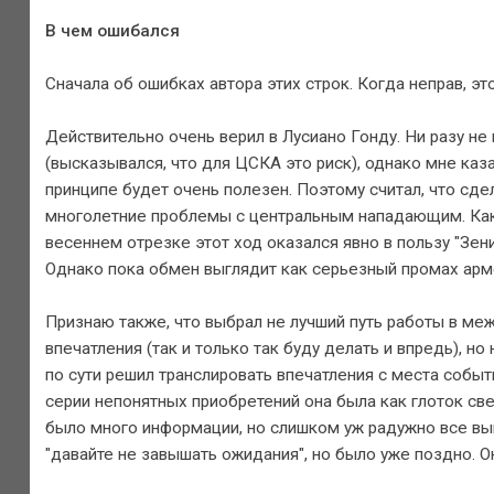
В чем ошибался
Сначала об ошибках автора этих строк. Когда неправ, эт
Действительно очень верил в Лусиано Гонду. Ни разу не
(высказывался, что для ЦСКА это риск), однако мне каза
принципе будет очень полезен. Поэтому считал, что сде
многолетние проблемы с центральным нападающим. Как в
весеннем отрезке этот ход оказался явно в пользу "Зени
Однако пока обмен выглядит как серьезный промах арм
Признаю также, что выбрал не лучший путь работы в ме
впечатления (так и только так буду делать и впредь), н
по сути решил транслировать впечатления с места событ
серии непонятных приобретений она была как глоток св
было много информации, но слишком уж радужно все вы
"давайте не завышать ожидания", но было уже поздно. О