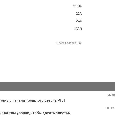
21.8%
22%
24%
7.1%
Всего голосов: 354
3
 топ-3 с начала прошлого сезона РПЛ
12
не на том уровне, чтобы давать советы»