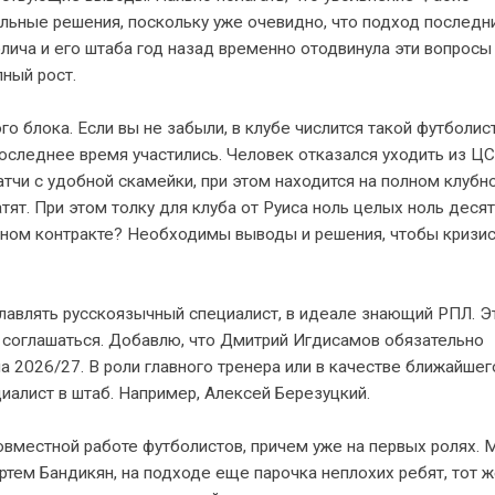
альные решения, поскольку уже очевидно, что подход последн
ича и его штаба год назад временно отодвинула эти вопросы
лный рост.
 блока. Если вы не забыли, в клубе числится такой футболис
оследнее время участились. Человек отказался уходить из Ц
матчи с удобной скамейки, при этом находится на полном клубн
тят. При этом толку для клуба от Руиса ноль целых ноль десят
нном контракте? Необходимы выводы и решения, чтобы кризис
лавлять русскоязычный специалист, в идеале знающий РПЛ. Э
е соглашаться. Добавлю, что Дмитрий Игдисамов обязательно
 2026/27. В роли главного тренера или в качестве ближайшег
алист в штаб. Например, Алексей Березуцкий.
вместной работе футболистов, причем уже на первых ролях. 
Артем Бандикян, на подходе еще парочка неплохих ребят, тот 