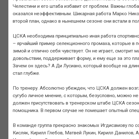
Челестини и его штаба избавит от проблем. Важны глоб
оказался неэффективным. Шикарная работа Марко Никол
второй план, однако в нынешнем сезоне они встали в по
ЦСКА необходима принципиально иная работа спортивного
– ярчайший пример селекционного промаха, которые в п
зимой и отлично себя чувствует. Он не играет, смотрит 
довольствии, поддерживает форму, и ему еще за это пла
Зачем он здесь? А Ди Лусиано, который вообще на дли
стал глубже.
По тренеру. Абсолютно убежден, что ЦСКА должен возг
сугубо личное мнение, с которым, безусловно, можно н
должен присутствовать в тренерском штабе ЦСКА сезона
помощника. В первом случае не помешает опытный специ
В команде группа прекрасно знакомых Игдисамову по со
Кисляк, Кирилл Глебов, Матвей Лукин, Кирилл Данилов, 