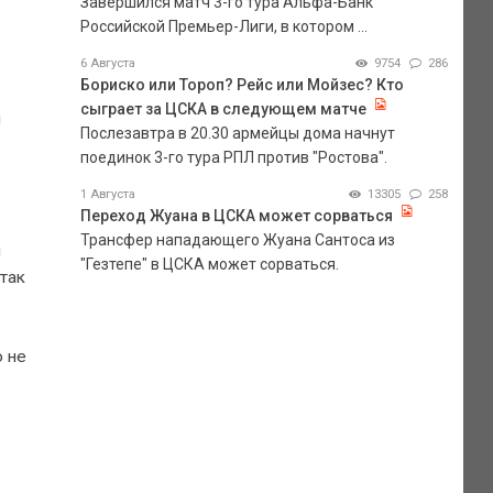
Завершился матч 3-го тура Альфа-Банк
Российской Премьер-Лиги, в котором ...
6 Августа
9754
286
Бориско или Тороп? Рейс или Мойзес? Кто
сыграет за ЦСКА в следующем матче
и
Послезавтра в 20.30 армейцы дома начнут
поединок 3-го тура РПЛ против "Ростова".
1 Августа
13305
258
Переход Жуана в ЦСКА может сорваться
Трансфер нападающего Жуана Сантоса из
л
"Гезтепе" в ЦСКА может сорваться.
так
о не