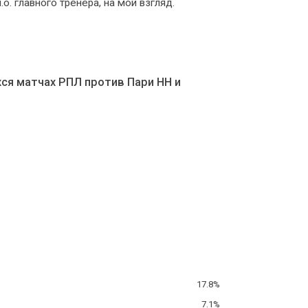
. главного тренера, на мой взгляд.
ся матчах РПЛ против Пари НН и
17.8%
7.1%