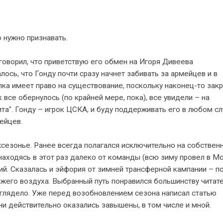
о нужно признавать.
 говорил, что приветствую его обмен на Игоря Дивеева
лось, что Гонду почти сразу начнет забивать за армейцев и в
лка имеет право на существование, поскольку наконец-то зак
се обернулось (по крайней мере, пока), все увидели – на
та". Гонду – игрок ЦСКА, и буду поддерживать его в любом сл
ейцев.
жсезонье. Ранее всегда полагался исключительно на собствен
о находясь в этот раз далеко от команды (всю зиму провел в Мо
ий. Сказалась и эйфория от зимней трансферной кампании – п
ежего воздуха. Выбранный путь понравился большинству читате
глядело. Уже перед возобновлением сезона написал статью
ни действительно оказались завышены, в том числе и мной.