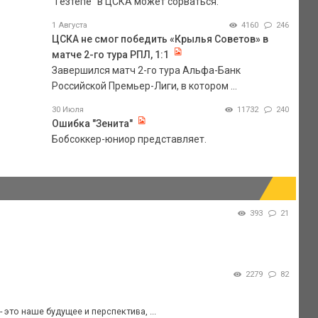
"Гезтепе" в ЦСКА может сорваться.
1 Августа
4160
246
ЦСКА не смог победить «Крылья Советов» в
матче 2-го тура РПЛ, 1:1
Завершился матч 2-го тура Альфа-Банк
Российской Премьер-Лиги, в котором ...
30 Июля
11732
240
Ошибка "Зенита"
Бобсоккер-юниор представляет.
393
21
2279
82
 это наше будущее и перспектива, ...