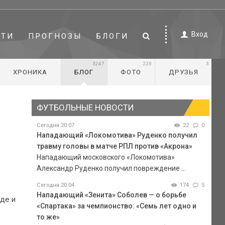
Вход
СТИ
ПРОГНОЗЫ
БЛОГИ
3247
220
3
ХРОНИКА
БЛОГ
ФОТО
ДРУЗЬЯ
ФУТБОЛЬНЫЕ НОВОСТИ
Сегодня 20:07
22
0
Нападающий «Локомотива» Руденко получил
травму головы в матче РПЛ против «Акрона»
Нападающий московского «Локомотива»
Александр Руденко получил повреждение ...
Сегодня 20:04
174
5
Нападающий «Зенита» Соболев — о борьбе
де и
«Спартака» за чемпионство: «Семь лет одно и
то же»