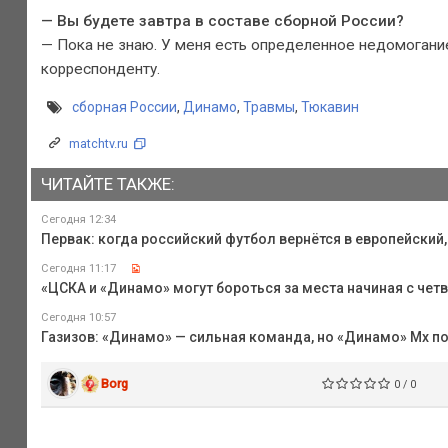
— Вы будете завтра в составе сборной России?
— Пока не знаю. У меня есть определенное недомогани
корреспонденту.
сборная России
,
Динамо
,
Травмы
,
Тюкавин
matchtv.ru
ЧИТАЙТЕ ТАКЖЕ:
Сегодня 12:34
Первак: когда российский футбол вернётся в европейский
Сегодня 11:17
«ЦСКА и «Динамо» могут бороться за места начиная с четв
Сегодня 10:57
Газизов: «Динамо» — сильная команда, но «Динамо» Мх п
Borg
0 / 0