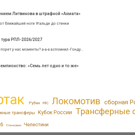
ением Литвинова в штрафной «Ахмата»
от ближайшей ноги Угальде до стенки
 тура РПЛ-2026/2027
 порет у нас моменты? а-а-а вспомнил -Гонду...
емпионство: «Семь лет одно и то же»
ртак
Локомотив
сборная Р
Рубин
РФС
Трансферные 
Кубок России
жные трансферы
26
Челестини
Станкович