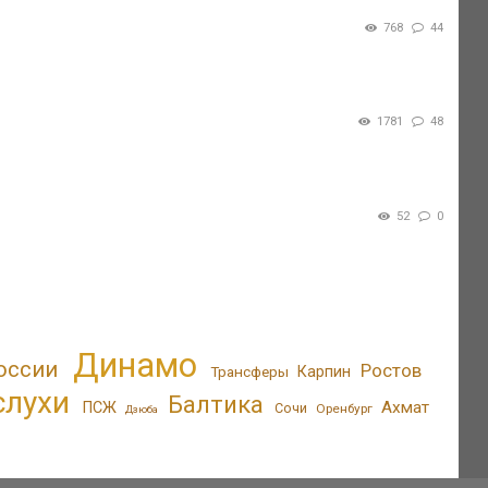
768
44
1781
48
52
0
Динамо
оссии
Ростов
Трансферы
Карпин
слухи
Балтика
Ахмат
ПСЖ
Сочи
Оренбург
Дзюба