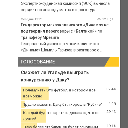
Экспертно-судейская комиссия (ЭСК) вынесла
вердикт по эпизоду матча второго тура ...
Сегодня 19:26
123
0
Гендиректор махачкалинского «Динамо» не
подтвердил переговоры с «Балтикой» по
трансферу Мрезига
Генеральный директор махачкалинского
«Динамо» Шамиль Газизов в разговоре с ...
ГОЛОСОВАНИЕ
Сможет ли Угальде выиграть
конкуренцию у Даку?
32.4%
Почему нет? Это футбол, в котором все
возможно
4.4%
Трудно сказать. Даку был хорош в "Рубине"
29.4%
Каждый будет стараться доказать, что он
лучший
19.1%
Даку более стабилен, он будет основным