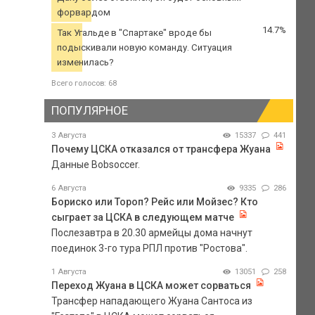
форвардом
14.7%
Так Угальде в "Спартаке" вроде бы
подыскивали новую команду. Ситуация
изменилась?
Всего голосов: 68
ПОПУЛЯРНОЕ
3 Августа
15337
441
Почему ЦСКА отказался от трансфера Жуана
Данные Bobsoccer.
6 Августа
9335
286
Бориско или Тороп? Рейс или Мойзес? Кто
сыграет за ЦСКА в следующем матче
Послезавтра в 20.30 армейцы дома начнут
поединок 3-го тура РПЛ против "Ростова".
1 Августа
13051
258
Переход Жуана в ЦСКА может сорваться
Трансфер нападающего Жуана Сантоса из