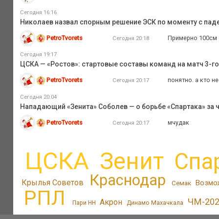
Сегодня 16:16
Николаев назвал спорным решение ЭСК по моменту с пад
PetroTvorets
Примерно 100см 
Сегодня 20:18
Сегодня 19:17
ЦСКА — «Ростов»: стартовые составы команд на матч 3-го
PetroTvorets
понятно. а кто не
Сегодня 20:17
Сегодня 20:04
Нападающий «Зенита» Соболев — о борьбе «Спартака» за ч
PetroTvorets
мчудак
Сегодня 20:17
ЦСКА
Зенит
Спа
Краснодар
Крылья Советов
Возмо
Семак
РПЛ
ЧМ-20
Акрон
Пари НН
Динамо Махачкала