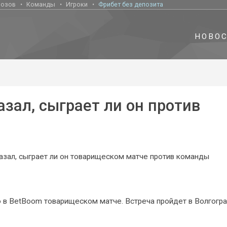
нозов
Команды
Игроки
Фрибет без депозита
НОВО
зал, сыграет ли он против
зал, сыграет ли он товарищеском матче против команды
о в BetBoom товарищеском матче. Встреча пройдет в Волгогра