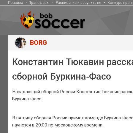
Правила
Трансферы
Расписание и результаты
Конкурс прог
BORG
Константин Тюкавин расска
сборной Буркина‑Фасо
Нападающий сборной России Константин Тюкавин расска
Буркина‑Фасо.
В пятницу сборная России примет команду Буркина‑Фас
начнется в 20:00 по московскому времени.