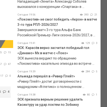
Нападающий «Зенита» Александр Соболев
высказался о конкуренции «Спартака» в ...
Сегодня 19:56
393
21
«Локомотив» не смог победить «Акрон» в матче
3-го тура РПЛ-2026/2027
Завершился матч 3-го тура Альфа-Банк
Российской Премьер-Лиги сезона-2026/2027, в ...
Сегодня 19:41
129
3
ЭСК: Карасёв верно засчитал победный гол
25
15
«Динамо» Мх в матче с «Локо»
ЭСК вынесла вердикт по обращению
«Локомотива» касательно эпизода во встрече ...
67
47
Сегодня 19:39
284
5
117
0
Альмада перешёл в «Ривер Плейт»
«Ривер Плейт» достиг договорённости с
мадридским «Атлетико» о полноценном ...
5
4
Сегодня 19:38
80
1
ЭСК признала верным решение удалить
Касинтуру за удар локтем по Зобнину