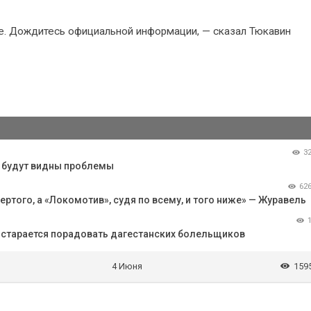
е. Дождитесь официальной информации, — сказал Тюкавин
3
, будут видны проблемы
62
ертого, а «Локомотив», судя по всему, и того ниже» — Журавель
остарается порадовать дагестанских болельщиков
4 Июня
159