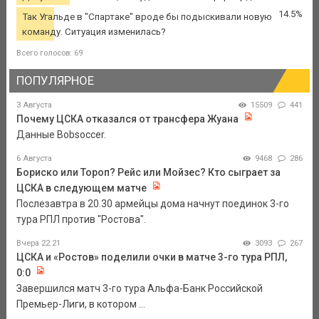
14.5%
Так Угальде в "Спартаке" вроде бы подыскивали новую
команду. Ситуация изменилась?
Всего голосов: 69
ПОПУЛЯРНОЕ
3 Августа
15509
441
Почему ЦСКА отказался от трансфера Жуана
Данные Bobsoccer.
6 Августа
9468
286
Бориско или Тороп? Рейс или Мойзес? Кто сыграет за
ЦСКА в следующем матче
Послезавтра в 20.30 армейцы дома начнут поединок 3-го
тура РПЛ против "Ростова".
Вчера 22:21
3093
267
ЦСКА и «Ростов» поделили очки в матче 3-го тура РПЛ,
0:0
Завершился матч 3-го тура Альфа-Банк Российской
Премьер-Лиги, в котором ...