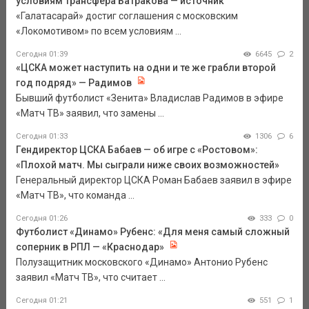
условиям трансфера Батракова — источник
«Галатасарай» достиг соглашения с московским
«Локомотивом» по всем условиям ...
Сегодня 01:39
6645
2
«ЦСКА может наступить на одни и те же грабли второй
год подряд» — Радимов
Бывший футболист «Зенита» Владислав Радимов в эфире
«Матч ТВ» заявил, что замены ...
Сегодня 01:33
1306
6
Гендиректор ЦСКА Бабаев — об игре с «Ростовом»:
«Плохой матч. Мы сыграли ниже своих возможностей»
Генеральный директор ЦСКА Роман Бабаев заявил в эфире
«Матч ТВ», что команда ...
Сегодня 01:26
333
0
Футболист «Динамо» Рубенс: «Для меня самый сложный
соперник в РПЛ — «Краснодар»
Полузащитник московского «Динамо» Антонио Рубенс
заявил «Матч ТВ», что считает ...
Сегодня 01:21
551
1