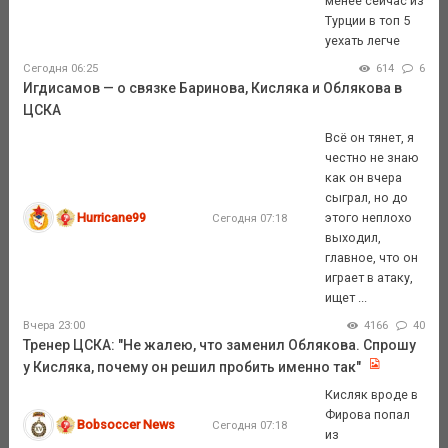
менее сейчас из
Турции в топ 5
уехать легче
Сегодня 06:25
614
6
Игдисамов — о связке Баринова, Кисляка и Облякова в
ЦСКА
Всё он тянет, я
честно не знаю
как он вчера
сыграл, но до
Hurricane99
этого неплохо
Сегодня 07:18
выходил,
главное, что он
играет в атаку,
ищет ...
Вчера 23:00
4166
40
Тренер ЦСКА: "Не жалею, что заменил Облякова. Спрошу
у Кисляка, почему он решил пробить именно так"
Кисляк вроде в
Фирова попал
Bobsoccer News
Сегодня 07:18
из