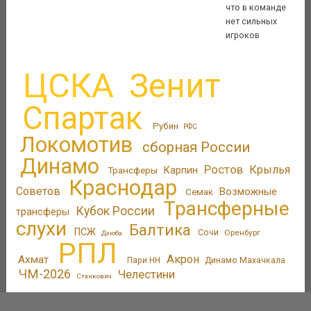
что в команде
нет сильных
игроков
ЦСКА
Зенит
Спартак
Рубин
РФС
Локомотив
сборная России
Динамо
Ростов
Крылья
Трансферы
Карпин
Краснодар
Советов
Возможные
Семак
Трансферные
Кубок России
трансферы
слухи
Балтика
ПСЖ
Сочи
Оренбург
Дзюба
РПЛ
Акрон
Ахмат
Пари НН
Динамо Махачкала
ЧМ-2026
Челестини
Станкович