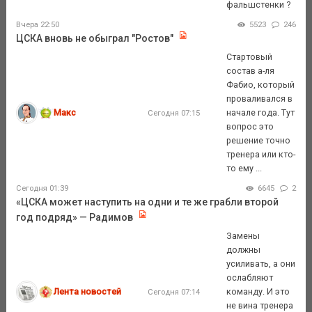
фальшстенки ?
Вчера 22:50
5523
246
ЦСКА вновь не обыграл "Ростов"
Стартовый
состав а-ля
Фабио, который
проваливался в
Макс
начале года. Тут
Сегодня 07:15
вопрос это
решение точно
тренера или кто-
то ему ...
Сегодня 01:39
6645
2
«ЦСКА может наступить на одни и те же грабли второй
год подряд» — Радимов
Замены
должны
усиливать, а они
ослабляют
Лента новостей
команду. И это
Сегодня 07:14
не вина тренера