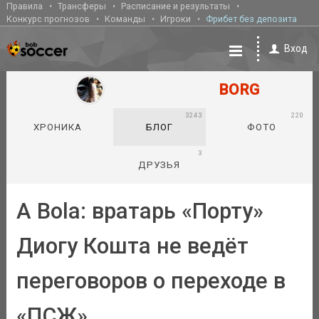
Правила
Трансферы
Расписание и результаты
Конкурс прогнозов
Команды
Игроки
Фрибет без депозита
Вход
BORG
3243
220
ХРОНИКА
БЛОГ
ФОТО
3
ДРУЗЬЯ
A Bola: вратарь «Порту»
Диогу Кошта не ведёт
переговоров о переходе в
«ПСЖ»