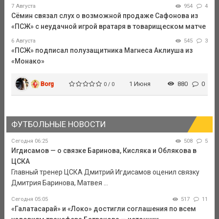
7 Августа
954
4
Сёмин связал слух о возможной продаже Сафонова из
«ПСЖ» с неудачной игрой вратаря в товарищеском матче
6 Августа
545
3
«ПСЖ» подписал полузащитника Магнеса Аклиуша из
«Монако»
Borg
1 Июня
880
0
0 / 0
ФУТБОЛЬНЫЕ НОВОСТИ
Сегодня 06:25
508
5
Игдисамов — о связке Баринова, Кисляка и Облякова в
ЦСКА
Главный тренер ЦСКА Дмитрий Игдисамов оценил связку
Дмитрия Баринова, Матвея ...
Сегодня 05:05
517
11
«Галатасарай» и «Локо» достигли соглашения по всем