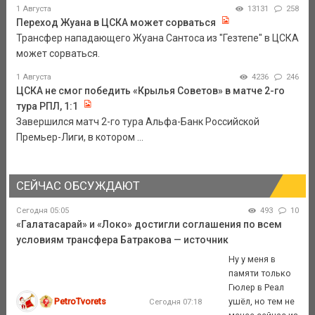
1 Августа
13131
258
Переход Жуана в ЦСКА может сорваться
Трансфер нападающего Жуана Сантоса из "Гезтепе" в ЦСКА
может сорваться.
1 Августа
4236
246
ЦСКА не смог победить «Крылья Советов» в матче 2-го
тура РПЛ, 1:1
Завершился матч 2-го тура Альфа-Банк Российской
Премьер-Лиги, в котором ...
СЕЙЧАС ОБСУЖДАЮТ
Сегодня 05:05
493
10
«Галатасарай» и «Локо» достигли соглашения по всем
условиям трансфера Батракова — источник
Ну у меня в
памяти только
Гюлер в Реал
PetroTvorets
ушёл, но тем не
Сегодня 07:18