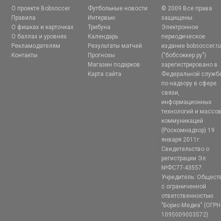
О проекте Bobsoccer
Футбольные новости
© 2009 Все права
Правила
Интервью
защищены.
О фишках и карточках
Трибуна
Электронное
О баллах и уровнях
Календарь
периодическое
Рекламодателям
Результаты матчей
издание bobsoccer.r
Контакты
Прогнозы
("бобсоккер.ру")
Магазин подарков
зарегистрировано в
Карта сайта
Федеральной служб
по надзору в сфере
связи,
информационных
технологий и массо
коммуникаций
(Роскомнадзор) 19
января 2011г.
Свидетельство о
регистрации Эл
№ФС77-43557.
Учредитель: Общест
с ограниченной
ответственностью
"Борис-Медиа" (ОГРН
1095009003572)