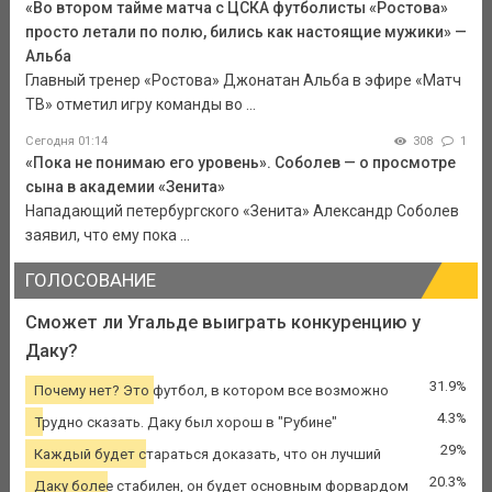
«Во втором тайме матча с ЦСКА футболисты «Ростова»
просто летали по полю, бились как настоящие мужики» —
Альба
Главный тренер «Ростова» Джонатан Альба в эфире «Матч
ТВ» отметил игру команды во ...
Сегодня 01:14
308
1
«Пока не понимаю его уровень». Соболев — о просмотре
сына в академии «Зенита»
Нападающий петербургского «Зенита» Александр Соболев
заявил, что ему пока ...
ГОЛОСОВАНИЕ
Сможет ли Угальде выиграть конкуренцию у
Даку?
31.9%
Почему нет? Это футбол, в котором все возможно
4.3%
Трудно сказать. Даку был хорош в "Рубине"
29%
Каждый будет стараться доказать, что он лучший
20.3%
Даку более стабилен, он будет основным форвардом