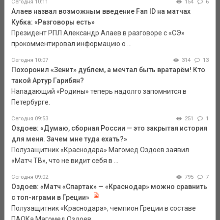
Сегодня 10:11
154
6
Алаев назвал возможным введение Fan ID на матчах
Кубка: «Разговоры есть»
Президент РПЛ Александр Алаев в разговоре с «СЭ»
прокомментировал информацию о ...
Сегодня 10:07
314
13
Похоронил «Зенит» дублем, а мечтал быть вратарём! Кто
такой Артур Гарибян?
Нападающий «Родины» теперь надолго запомнится в
Петербурге.
Сегодня 09:53
251
1
Оздоев: «Думаю, сборная России — это закрытая история
для меня. Зачем мне туда ехать?»
Полузащитник «Краснодара» Магомед Оздоев заявил
«Матч ТВ», что не видит себя в ...
Сегодня 09:02
795
7
Оздоев: «Матч «Спартак» — «Краснодар» можно сравнить
с топ-играми в Греции»
Полузащитник «Краснодара», чемпион Греции в составе
ПАОКа Магомед Оздоев ...