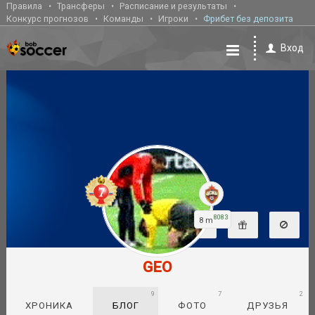
Правила
Трансферы
Расписание и результаты
Конкурс прогнозов
Команды
Игроки
Фрибет без депозита
Вход
8083
8 m
GEO
9
7
2
ХРОНИКА
БЛОГ
ФОТО
ДРУЗЬЯ