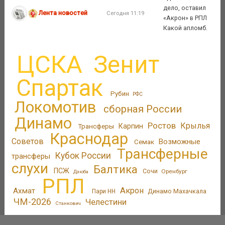
дело, оставил
Лента новостей
Сегодня 11:19
«Акрон» в РПЛ
Какой апломб.
ЦСКА
Зенит
Спартак
Рубин
РФС
Локомотив
сборная России
Динамо
Ростов
Крылья
Трансферы
Карпин
Краснодар
Советов
Возможные
Семак
Трансферные
Кубок России
трансферы
слухи
Балтика
ПСЖ
Сочи
Оренбург
Дзюба
РПЛ
Акрон
Ахмат
Динамо Махачкала
Пари НН
ЧМ-2026
Челестини
Станкович