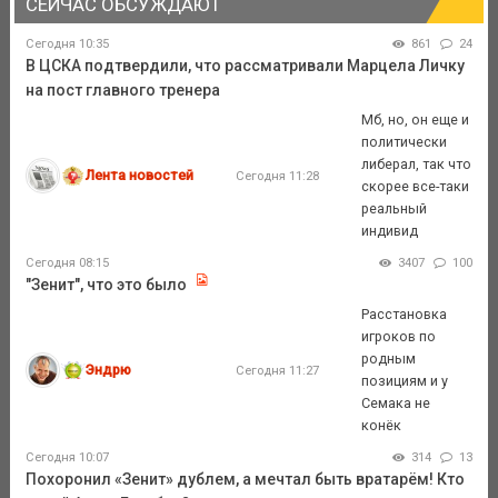
СЕЙЧАС ОБСУЖДАЮТ
Сегодня 10:35
861
24
В ЦСКА подтвердили, что рассматривали Марцела Личку
на пост главного тренера
Мб, но, он еще и
политически
либерал, так что
Лента новостей
Сегодня 11:28
скорее все-таки
реальный
индивид
Сегодня 08:15
3407
100
"Зенит", что это было
Расстановка
игроков по
родным
Эндрю
Сегодня 11:27
позициям и у
Семака не
конёк
Сегодня 10:07
314
13
Похоронил «Зенит» дублем, а мечтал быть вратарём! Кто