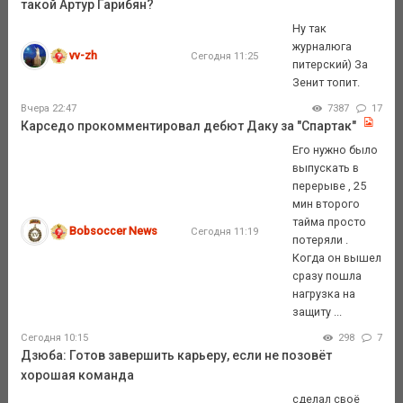
такой Артур Гарибян?
Ну так
журналюга
vv-zh
Сегодня 11:25
питерский) За
Зенит топит.
Вчера 22:47
7387
17
Карседо прокомментировал дебют Даку за "Спартак"
Его нужно было
выпускать в
перерыве , 25
мин второго
тайма просто
Bobsoccer News
Сегодня 11:19
потеряли .
Когда он вышел
сразу пошла
нагрузка на
защиту ...
Сегодня 10:15
298
7
Дзюба: Готов завершить карьеру, если не позовёт
хорошая команда
сделал своё