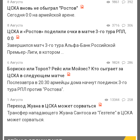
8 Августа
9861
392
ЦСКА вновь не обыграл "Ростов"
Сегодня 0:0 на армейской арене.
8 Августа
3716
306
ЦСКА и «Ростов» поделили очки в матче 3-го тура РПЛ,
0:0
Завершился матч 3-го тура Альфа-Банк Российской
Премьер-Лиги, в котором ...
6 Августа
9824
286
Бориско или Тороп? Рейс или Мойзес? Кто сыграет за
ЦСКА в следующем матче
Послезавтра в 20.30 армейцы дома начнут поединок 3-го
тура РПЛ против "Ростова".
1 Августа
13344
258
Переход Жуана в ЦСКА может сорваться
Трансфер нападающего Жуана Сантоса из "Гезтепе" в ЦСКА
может сорваться.