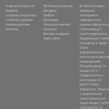
О проекте Bobsoccer
Футбольные новости
© 2009 Все права
Правила
Интервью
защищены.
О фишках и карточках
Трибуна
Электронное
О баллах и уровнях
Календарь
периодическое
Рекламодателям
Результаты матчей
издание bobsoccer.r
Контакты
Прогнозы
("бобсоккер.ру")
Магазин подарков
зарегистрировано в
Карта сайта
Федеральной служб
по надзору в сфере
связи,
информационных
технологий и массо
коммуникаций
(Роскомнадзор) 19
января 2011г.
Свидетельство о
регистрации Эл
№ФС77-43557.
Учредитель: Общест
с ограниченной
ответственностью
"Борис-Медиа" (ОГРН
1095009003572)