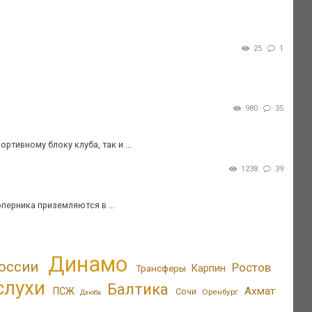
25
1
980
35
тивному блоку клуба, так и ...
1238
39
оперника приземляются в ...
Динамо
оссии
Ростов
Трансферы
Карпин
слухи
Балтика
Ахмат
ПСЖ
Сочи
Оренбург
Дзюба