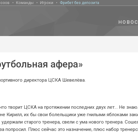
нозов
Команды
Игроки
Фрибет без депозита
НОВО
футбольная афера»
спортивного директора ЦСКА Шевелёва.
что творит ЦСКА на протяжении последних двух лет… Не знаю.
 не Кирилл, их бы свои болельщики уже гнилыми яблоками зак
е удержали старого тренера, свели с ума нового тренера. Соше
за попросил. Плюс сейчас это назначение, плюс набор тренер