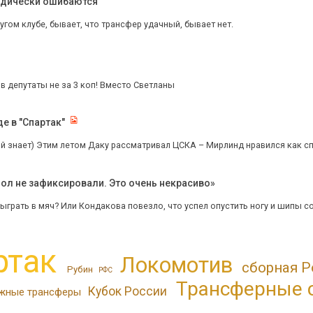
иодически ошибаются
угом клубе, бывает, что трансфер удачный, бывает нет.
в депутаты не за 3 коп! Вместо Светланы
де в "Спартак"
 знает) Этим летом Даку рассматривал ЦСКА – Мирлинд нравился как спор
ол не зафиксировали. Это очень некрасиво»
сыграть в мяч? Или Кондакова повезло, что успел опустить ногу и шипы с
ртак
Локомотив
сборная Р
Рубин
РФС
Трансферные 
Кубок России
жные трансферы