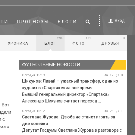
Вход
СТИ
ПРОГНОЗЫ
БЛОГИ
236
101
0
ХРОНИКА
БЛОГ
ФОТО
ДРУЗЬЯ
ФУТБОЛЬНЫЕ НОВОСТИ
Сегодня 15:19
12
0
Шикунов: Ливай — ужасный трансфер, один из
худших в «Спартаке» за всё время
Бывший генеральный директор «Спартака»
Александр Шикунов считает переход ...
 Вот
Сегодня 15:12
25
1
идали
Светлана Журова: Дзюба не станет играть за
л с
две копейки
ского
Депутат Госдумы Светлана Журова в разговоре с