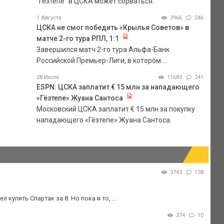
"Гезтепе" в ЦСКА может сорваться.
1 Августа
3966
246
ЦСКА не смог победить «Крылья Советов» в
матче 2-го тура РПЛ, 1:1
Завершился матч 2-го тура Альфа-Банк
Российской Премьер-Лиги, в котором ...
28 Июля
11683
241
ESPN: ЦСКА заплатит € 15 млн за нападающего
«Гёзтепе» Жуана Сантоса
Московский ЦСКА заплатит € 15 млн за покупку
нападающего «Гёзтепе» Жуана Сантоса.
3743
138
купить Спартак за 8. Но пока и то, ...
374
10