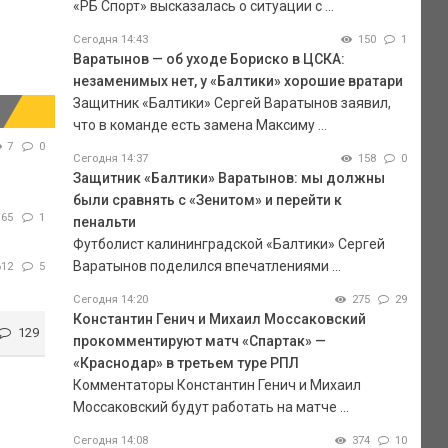
«РБ Спорт» высказалась о ситуации с ...
Сегодня 14:43
150
1
Варатынов — об уходе Бориско в ЦСКА:
незаменимых нет, у «Балтики» хорошие вратари
Защитник «Балтики» Сергей Варатынов заявил,
что в команде есть замена Максиму ...
7
0
Сегодня 14:37
158
0
Защитник «Балтики» Варатынов: мы должны
были сравнять с «Зенитом» и перейти к
165
1
пенальти
Футболист калининградской «Балтики» Сергей
Варатынов поделился впечатлениями ...
612
5
Сегодня 14:20
275
29
Константин Генич и Михаил Моссаковский
129
прокомментируют матч «Спартак» —
«Краснодар» в третьем туре РПЛ
Комментаторы Константин Генич и Михаил
Моссаковский будут работать на матче ...
Сегодня 14:08
374
10