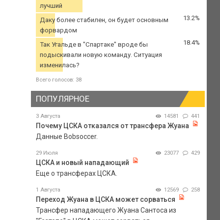
лучший
13.2%
Даку более стабилен, он будет основным
форвардом
18.4%
Так Угальде в "Спартаке" вроде бы
подыскивали новую команду. Ситуация
изменилась?
Всего голосов: 38
ПОПУЛЯРНОЕ
3 Августа
14581
441
Почему ЦСКА отказался от трансфера Жуана
Данные Bobsoccer.
29 Июля
23077
429
ЦСКА и новый нападающий
Еще о трансферах ЦСКА.
1 Августа
12569
258
Переход Жуана в ЦСКА может сорваться
Трансфер нападающего Жуана Сантоса из