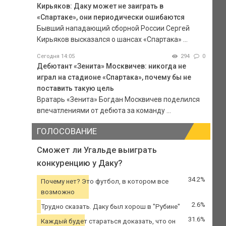
Кирьяков: Даку может не заиграть в
«Спартаке», они периодически ошибаются
Бывший нападающий сборной России Сергей
Кирьяков высказался о шансах «Спартака» ...
Сегодня 14:05
294
0
Дебютант «Зенита» Москвичев: никогда не
играл на стадионе «Спартака», почему бы не
поставить такую цель
Вратарь «Зенита» Богдан Москвичев поделился
впечатлениями от дебюта за команду ...
ГОЛОСОВАНИЕ
Сможет ли Угальде выиграть
конкуренцию у Даку?
34.2%
Почему нет? Это футбол, в котором все
возможно
2.6%
Трудно сказать. Даку был хорош в "Рубине"
31.6%
Каждый будет стараться доказать, что он