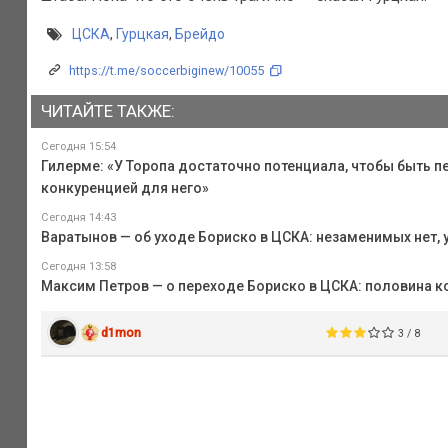
ЦСКА
,
Гурцкая
,
Брейдо
https://t.me/soccerbiginew/10055
ЧИТАЙТЕ ТАКЖЕ:
Сегодня 15:54
Гилерме: «У Торопа достаточно потенциала, чтобы быть 
конкуренцией для него»
Сегодня 14:43
Варатынов — об уходе Бориско в ЦСКА: незаменимых нет, 
Сегодня 13:58
Максим Петров — о переходе Бориско в ЦСКА: половина 
d1mon
3 / 8