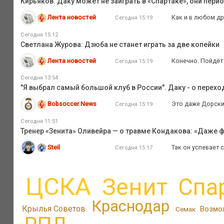
Кирьяков: Даку может не заиграть в «Спартаке», они пер
Лента новостей
Как и в любом др
Сегодня 15:19
Сегодня 15:12
Светлана Журова: Дзюба не станет играть за две копейки
Лента новостей
Конечно. Пойдёт 
Сегодня 15:19
Сегодня 13:54
"Я выбрал самый большой клуб в России". Даку - о перехо
Bobsoccer News
Это даже Дорский
Сегодня 15:19
Сегодня 11:51
Тренер «Зенита» Оливейра — о травме Кондакова: «Даже ф
Steil
Так он успевает 
Сегодня 15:17
ЦСКА
Зенит
Спа
Краснодар
Крылья Советов
Возмо
Семак