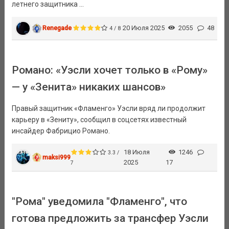
летнего защитника ...
Renegade
20 Июля 2025
2055
48
4 / 8
Романо: «Уэсли хочет только в «Рому»
— у «Зенита» никаких шансов»
Правый защитник «Фламенго» Уэсли вряд ли продолжит
карьеру в «Зениту», сообщил в соцсетях известный
инсайдер Фабрицио Романо.
18 Июля
1246
3.3 /
maksi999
2025
17
7
"Рома" уведомила "Фламенго", что
готова предложить за трансфер Уэсли