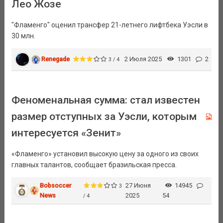
Лео Жозе
"Фламенго" оценил трансфер 21-летнего лифтбека Уэсли в
30 млн.
Renegade
2 Июля 2025
1301
2
3 / 4
Феноменальная сумма: стал известен
размер отступных за Уэсли, которым
интересуется «Зенит»
«Фламенго» установил высокую цену за одного из своих
главных талантов, сообщает бразильская пресса.
Bobsoccer
27 Июня
14945
3
News
2025
54
/ 4