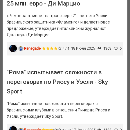
25 млн. евро - Ди Марцио
«Рома» настаивает на трансфере 21- летнего Уэсли
бразильского защитника «Фламенго» и делает новое
предложение, утверждает итальянский журналист
Джанлука Ди Марцио.
Renegade
18 Июля 2025
1363
6
4 / 4
"Рома" испытывает сложности в
переговорах по Риосу и Уэсли - Sky
Sport
"Рома" испытывает сложности в переговорах с
бразильскими клубами в отношении Ричарда Риоса и
Уэсли, утверждает Sky Sport.
Renegade
17 Июля 2025
1523
9