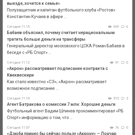
выезде, хочется к семье»
Полузащитник и капитан футбольного клуба «Ростов»
Константин Кучаев в эфире ...
Сегодня 11:15
659
6
Бабаев объяснил, почему считает нерациональным
тратить больше деньги на трансферы
Генеральный директор московского ЦСКА Роман Бабаев в
беседе с «РБ Спорт» ...
Сегодня 11:12
91
0
«Акрон» рассматривает подписание контракта с
Квеквескири
Как стало известно «СЭ», «Акрон» рассматривает
возможное подписание ...
Сегодня 11:10
313
3
Агент Батракова о комиссии 7 млн: Хорошие деньги
Футбольный агент Вадим Шпинев прокомментировал «РБ
Спорт» информацию о том, что ...
Сегодня 11:07
76
0
«Дзюба принес бы сейчас пользу «Акрону» — Лончар