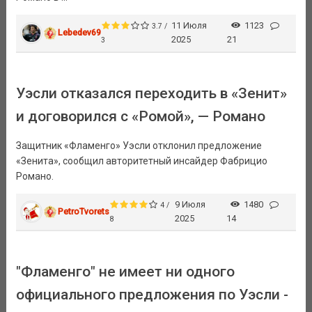
11 Июля
1123
3.7 /
Lebedev69
2025
21
3
Уэсли отказался переходить в «Зенит»
и договорился с «Ромой», — Романо
Защитник «Фламенго» Уэсли отклонил предложение
«Зенита», сообщил авторитетный инсайдер Фабрицио
Романо.
9 Июля
1480
4 /
PetroTvorets
2025
14
8
"Фламенго" не имеет ни одного
официального предложения по Уэсли -