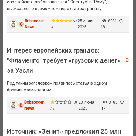
европейских клубов, включая "Ювентус" и "Рому",
высказался о возможном переходе за границу.
Bobsoccer
25 Июня
8081
5 /
News
2025
18
4
Интерес европейских грандов:
"Фламенго" требует «грузовик денег»
за Уэсли
Под таким заголовком появилась статья в одном
бразильском издании.
Bobsoccer
23 Июня
3185
1.8
News
2025
17
/ 5
Источник: «Зенит» предложил 25 млн