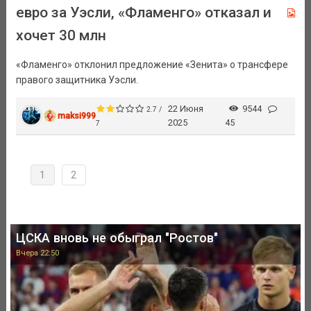
евро за Уэсли, «Фламенго» отказал и
хочет 30 млн
«Фламенго» отклонил предложение «Зенита» о трансфере
правого защитника Уэсли.
22 Июня
9544
2.7 /
maksi999
2025
45
7
1
2
ЦСКА вновь не обыграл "Ростов"
Вчера 22:50