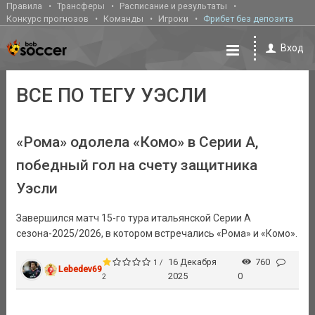
Правила
Трансферы
Расписание и результаты
Конкурс прогнозов
Команды
Игроки
Фрибет без депозита
Вход
ВСЕ ПО ТЕГУ УЭСЛИ
«Рома» одолела «Комо» в Серии А,
победный гол на счету защитника
Уэсли
Завершился матч 15-го тура итальянской Серии А
сезона-2025/2026, в котором встречались «Рома» и «Комо».
16 Декабря
760
1 /
Lebedev69
2025
0
2