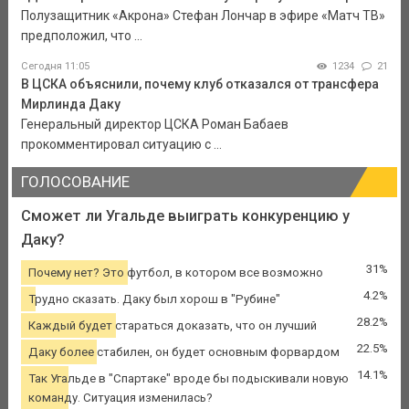
Полузащитник «Акрона» Стефан Лончар в эфире «Матч ТВ»
предположил, что ...
Сегодня 11:05
1234
21
В ЦСКА объяснили, почему клуб отказался от трансфера
Мирлинда Даку
Генеральный директор ЦСКА Роман Бабаев
прокомментировал ситуацию с ...
ГОЛОСОВАНИЕ
Сможет ли Угальде выиграть конкуренцию у
Даку?
31%
Почему нет? Это футбол, в котором все возможно
4.2%
Трудно сказать. Даку был хорош в "Рубине"
28.2%
Каждый будет стараться доказать, что он лучший
22.5%
Даку более стабилен, он будет основным форвардом
14.1%
Так Угальде в "Спартаке" вроде бы подыскивали новую
команду. Ситуация изменилась?