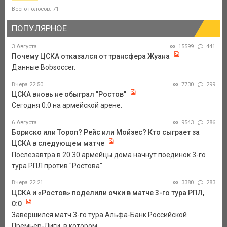
Всего голосов: 71
ПОПУЛЯРНОЕ
3 Августа
15599
441
Почему ЦСКА отказался от трансфера Жуана
Данные Bobsoccer.
Вчера 22:50
7730
299
ЦСКА вновь не обыграл "Ростов"
Сегодня 0:0 на армейской арене.
6 Августа
9543
286
Бориско или Тороп? Рейс или Мойзес? Кто сыграет за
ЦСКА в следующем матче
Послезавтра в 20.30 армейцы дома начнут поединок 3-го
тура РПЛ против "Ростова".
Вчера 22:21
3380
283
ЦСКА и «Ростов» поделили очки в матче 3-го тура РПЛ,
0:0
Завершился матч 3-го тура Альфа-Банк Российской
Премьер-Лиги, в котором ...