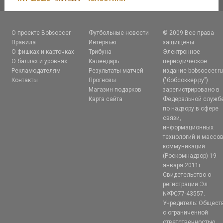
О проекте Bobsoccer
Футбольные новости
© 2009 Все права
Правила
Интервью
защищены.
О фишках и карточках
Трибуна
Электронное
О баллах и уровнях
Календарь
периодическое
Рекламодателям
Результаты матчей
издание bobsoccer.r
Контакты
Прогнозы
("бобсоккер.ру")
Магазин подарков
зарегистрировано в
Карта сайта
Федеральной служб
по надзору в сфере
связи,
информационных
технологий и массо
коммуникаций
(Роскомнадзор) 19
января 2011г.
Свидетельство о
регистрации Эл
№ФС77-43557.
Учредитель: Общест
с ограниченной
ответственностью