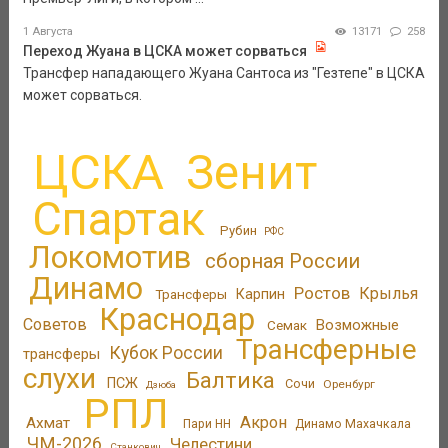
1 Августа
13171
258
Переход Жуана в ЦСКА может сорваться
Трансфер нападающего Жуана Сантоса из "Гезтепе" в ЦСКА
может сорваться.
ЦСКА
Зенит
Спартак
Рубин
РФС
Локомотив
сборная России
Динамо
Ростов
Крылья
Трансферы
Карпин
Краснодар
Советов
Возможные
Семак
Трансферные
Кубок России
трансферы
слухи
Балтика
ПСЖ
Сочи
Оренбург
Дзюба
РПЛ
Акрон
Ахмат
Пари НН
Динамо Махачкала
ЧМ-2026
Челестини
Станкович