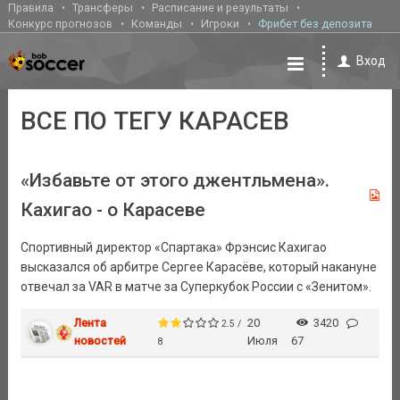
Правила
Трансферы
Расписание и результаты
Конкурс прогнозов
Команды
Игроки
Фрибет без депозита
Вход
ВСЕ ПО ТЕГУ КАРАСЕВ
«Избавьте от этого джентльмена».
Кахигао - о Карасеве
Спортивный директор «Спартака» Фрэнсис Кахигао
высказался об арбитре Сергее Карасёве, который накануне
отвечал за VAR в матче за Суперкубок России с «Зенитом».
Лента
20
3420
2.5 /
новостей
Июля
67
8