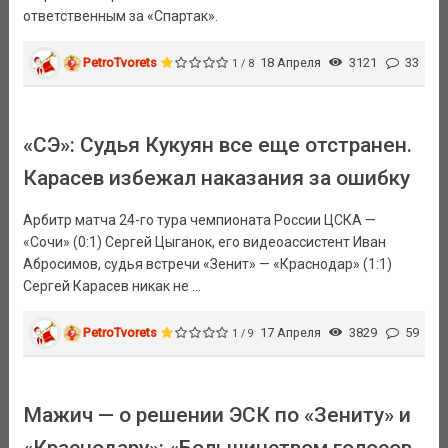
ответственным за «Спартак».
PetroTvorets
18 Апреля
3121
33
1 / 8
«СЭ»: Судья Кукуян все еще отстранен.
Карасев избежал наказания за ошибку
Арбитр матча 24-го тура чемпионата России ЦСКА —
«Сочи» (0:1) Сергей Цыганок, его видеоассистент Иван
Абросимов, судья встречи «Зенит» — «Краснодар» (1:1)
Сергей Карасев никак не ...
PetroTvorets
17 Апреля
3829
59
1 / 9
Мажич — о решении ЭСК по «Зениту» и