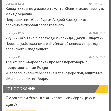
Сегодня 12:05
174
1
Касаджиков: не думаю о том, что «Зенит» может вернуть
меня досрочно
Полузащитник «Оренбурга» Андрей Касаджиков
прокомментировал слова главного ...
Сегодня 12:04
320
0
«Рубин» объявил о переходе Мирлинда Даку в «Спартак»
Пресс-служба казанского «Рубина» объявила о переходе
албанского нападающего ...
Сегодня 11:57
105
1
The Athletic: «Барселона» провела переговоры с
представителями Родри
«Барселона» заинтересована в трансфере полузащитника
«Манчестер Сити» Родри, ...
ГОЛОСОВАНИЕ
Сможет ли Угальде выиграть конкуренцию у
Даку?