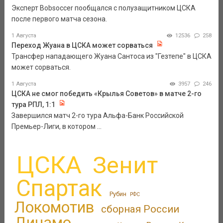
Эксперт Bobsoccer пообщался с полузащитником ЦСКА
после первого матча сезона.
1 Августа
12536
258
Переход Жуана в ЦСКА может сорваться
Трансфер нападающего Жуана Сантоса из "Гезтепе" в ЦСКА
может сорваться.
1 Августа
3957
246
ЦСКА не смог победить «Крылья Советов» в матче 2-го
тура РПЛ, 1:1
Завершился матч 2-го тура Альфа-Банк Российской
Премьер-Лиги, в котором ...
ЦСКА
Зенит
Спартак
Рубин
РФС
Локомотив
сборная России
Динамо