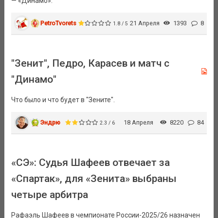
— «Динамо».
PetroTvorets
21 Апреля
1393
8
1.8 / 5
"Зенит", Педро, Карасев и матч с
"Динамо"
Что было и что будет в "Зените".
Эндрю
18 Апреля
8220
84
2.3 / 6
«СЭ»: Судья Шафеев отвечает за
«Спартак», для «Зенита» выбраны
четыре арбитра
Рафаэль Шафеев в чемпионате России-2025/26 назначен