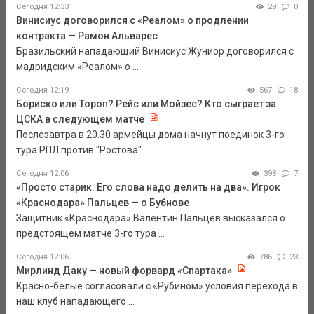
Сегодня 12:33
29
0
Винисиус договорился с «Реалом» о продлении
контракта — Рамон Альварес
Бразильский нападающий Винисиус Жуниор договорился с
мадридским «Реалом» о ...
Сегодня 12:19
567
18
Бориско или Тороп? Рейс или Мойзес? Кто сыграет за
ЦСКА в следующем матче
Послезавтра в 20.30 армейцы дома начнут поединок 3-го
тура РПЛ против "Ростова".
Сегодня 12:06
398
7
«Просто старик. Его слова надо делить на два». Игрок
«Краснодара» Пальцев — о Бубнове
Защитник «Краснодара» Валентин Пальцев высказался о
предстоящем матче 3-го тура ...
Сегодня 12:06
786
23
Мирлинд Даку — новый форвард «Спартака»
Красно-белые согласовали с «Рубином» условия перехода в
наш клуб нападающего ...