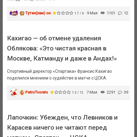
Тутен(хам) он
9 Мая
1101
12
1.7 / 6
Кахигао — об отмене удаления
Облякова: «Это чистая красная в
Москве, Катманду и даже в Андах!»
Спортивный директор «Спартака» Франсис Кахигао
поделился мнением о судействе в матче с ЦСКА.
PetroTvorets
7 Мая
2291
39
1.3 / 12
Лапочкин: Убежден, что Левников и
Карасев ничего не читают перед