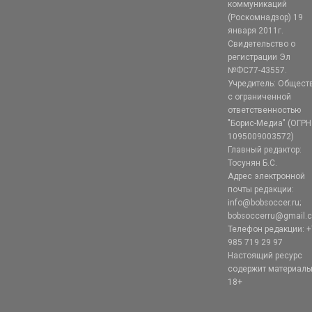
коммуникаций
(Роскомнадзор) 19
января 2011г.
Свидетельство о
регистрации Эл
№ФС77-43557.
Учредитель: Общест
с ограниченной
ответственностью
"Борис-Медиа" (ОГРН
1095009003572)
Главный редактор:
Тосунян Б.С.
Адрес электронной
почты редакции:
info@bobsoccer.ru;
bobsoccerru@gmail.
Телефон редакции: +
985 719 29 97
Настоящий ресурс
содержит материал
18+