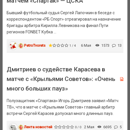
матчем «Спартак» — ЦСКА
Бывший футбольный судья Сергей Лапочкин в беседе с
корреспондентом «РБ Спорт» отреагировал на назначение
бригады арбитра Кирилла Левникова на финал Пути
регионов FONBET Кубка ...
PetroTvorets
6 Мая
1573
13
1 / 4
Дмитриев о судействе Карасева в
матче с «Крыльями Советов»: «Очень
много больших пауз»
Полузащитник «Спартака» Игорь Дмитриев заявил «Матч
ТВ», что в матче с «Крыльями Советов» главный арбитр
встречи Сергей Карасев допускал много длинных пауз.
Лента новостей
2 Мая
6695
5
0 / 0