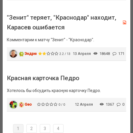
"Зенит" теряет, "Краснодар" находит,
Карасев ошибается
Комментарии к матчу "Зенит" - "Краснодар".
Эндрю
13 Апреля
18648
171
2.2 / 13
Красная карточка Педро
Хотелось бы обсудить красную карточку Педро.
Geo
12 Апреля
1367
0
0 / 0
1
2
3
4