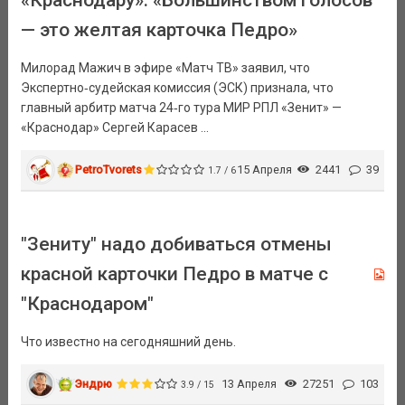
«Краснодару»: «Большинством голосов
— это желтая карточка Педро»
Милорад Мажич в эфире «Матч ТВ» заявил, что
Экспертно‑судейская комиссия (ЭСК) признала, что
главный арбитр матча 24‑го тура МИР РПЛ «Зенит» —
«Краснодар» Сергей Карасев ...
PetroTvorets
15 Апреля
2441
39
1.7 / 6
"Зениту" надо добиваться отмены
красной карточки Педро в матче с
"Краснодаром"
Что известно на сегодняшний день.
Эндрю
13 Апреля
27251
103
3.9 / 15