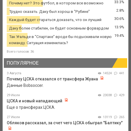
33.3%
Почему нет? Это футбол, в котором все возможно
2.8%
Трудно сказать. Даку был хорош в "Рубине"
30.6%
Каждый будет стараться доказать, что он лучший
13.9%
Даку более стабилен, он будет основным форвардом
19.4%
Так Угальде в "Спартаке" вроде бы подыскивали новую
команду. Ситуация изменилась?
Всего голосов: 36
ПОПУЛЯРНОЕ
3 Августа
14524
441
Почему ЦСКА отказался от трансфера Жуана
Данные Bobsoccer.
29 Июля
23038
429
ЦСКА и новый нападающий
Еще о трансферах ЦСКА.
27 Июля
13119
265
Обляков рассказал, за счет чего ЦСКА обыграл "Балтику"