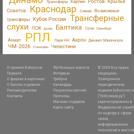
Ростов
Крылья
Трансферы
Карпин
Краснодар
Советов
Возможные
Семак
Трансферные
Кубок России
трансферы
слухи
Балтика
ПСЖ
Сочи
Оренбург
Дзюба
РПЛ
Акрон
Ахмат
Пари НН
Динамо Махачкала
ЧМ-2026
Челестини
Станкович
О проекте Bobsoccer
Футбольные новости
© 2009 Все права
Правила
Интервью
защищены.
О фишках и карточках
Трибуна
Электронное
О баллах и уровнях
Календарь
периодическое
Рекламодателям
Результаты матчей
издание bobsoccer.r
Контакты
Прогнозы
("бобсоккер.ру")
Магазин подарков
зарегистрировано в
Карта сайта
Федеральной служб
по надзору в сфере
связи,
информационных
технологий и массо