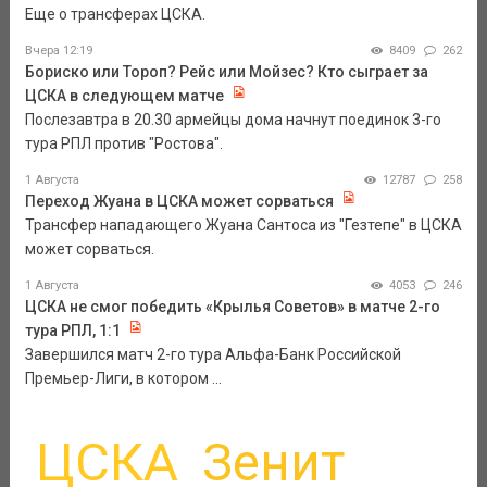
Еще о трансферах ЦСКА.
Вчера 12:19
8409
262
Бориско или Тороп? Рейс или Мойзес? Кто сыграет за
ЦСКА в следующем матче
Послезавтра в 20.30 армейцы дома начнут поединок 3-го
тура РПЛ против "Ростова".
1 Августа
12787
258
Переход Жуана в ЦСКА может сорваться
Трансфер нападающего Жуана Сантоса из "Гезтепе" в ЦСКА
может сорваться.
1 Августа
4053
246
ЦСКА не смог победить «Крылья Советов» в матче 2-го
тура РПЛ, 1:1
Завершился матч 2-го тура Альфа-Банк Российской
Премьер-Лиги, в котором ...
ЦСКА
Зенит