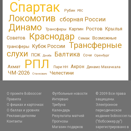
Спартак
Рубин
РФС
Локомотив
сборная России
Динамо
Ростов
Крылья
Трансферы
Карпин
Краснодар
Советов
Возможные
Семак
Трансферные
Кубок России
трансферы
слухи
Балтика
ПСЖ
Сочи
Оренбург
Дзюба
РПЛ
Акрон
Ахмат
Пари НН
Динамо Махачкала
ЧМ-2026
Челестини
Станкович
О проекте Bobsoccer
Футбольные новости
© 2009 Все права
Правила
Интервью
защищены.
О фишках и карточках
Трибуна
Электронное
О баллах и уровнях
Календарь
периодическое
Рекламодателям
Результаты матчей
издание bobsoccer.r
Контакты
Прогнозы
("бобсоккер.ру")
Магазин подарков
зарегистрировано в