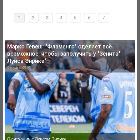
1
2
3
4
5
6
7
Марко Гевеш: "Фламенго" сделает всё
возможное, чтобы заполучить у "Зенита"
Луиса Энрике"
Сегодня 09:05
О ситуации с Луисом Энрике.