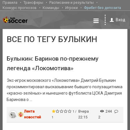
Правила
Трансферы
Расписание и результаты
Конкурс прогнозов
Команды
Игроки
Фрибет без депозита
Вход
ВСЕ ПО ТЕГУ БУЛЫКИН
Булыкин: Баринов по-прежнему
легенда «Локомотива»
Экс-игрок московского «Локомотива» Дмитрий Булыкин
прокомментировал высказывание бывшего полузащитника
«красно-зелёных» и нынешнего футболиста ЦСКА Дмитрия
Баринова о ...
Лента
Вчера
244
1 /
новостей
22:15
2
1