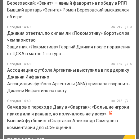
Березовский: «Зенит» — явный фаворит на победу в РПЛ
Бывший вратарь «Зенита» Роман Березовский высказался
об игре ...
Сегодня 14:49
212
3
Джикия ответил, по силам ли «Локомотиву» бороться за
чемпионство
Защитник «Локомотива» Георгий Джикия после поражения
от ЦСКА в матче 1-го тура ...
Сегодня 14:43
187
5
Ассоциация футбола Аргентины выступила в поддержку
Джанни Инфантино
Ассоциация футбола Аргентины (AFA) призвала сохранить
Джанни Инфантино на посту ...
Сегодня 14:40
246
1
Самедов о переходе Даку в «Спартак»: «Большие игроки
приходили и раньше, но получалось не у всех»
Бывший футболист «Спартака» Александр Самедов в
комментарии для «СЭ» оценил ...