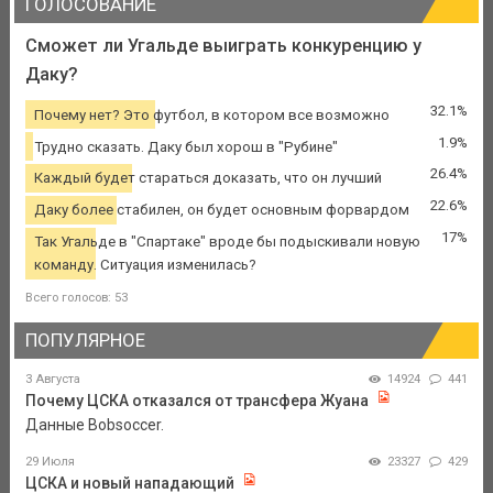
ГОЛОСОВАНИЕ
Сможет ли Угальде выиграть конкуренцию у
Даку?
32.1%
Почему нет? Это футбол, в котором все возможно
1.9%
Трудно сказать. Даку был хорош в "Рубине"
26.4%
Каждый будет стараться доказать, что он лучший
22.6%
Даку более стабилен, он будет основным форвардом
17%
Так Угальде в "Спартаке" вроде бы подыскивали новую
команду. Ситуация изменилась?
Всего голосов: 53
ПОПУЛЯРНОЕ
3 Августа
14924
441
Почему ЦСКА отказался от трансфера Жуана
Данные Bobsoccer.
29 Июля
23327
429
ЦСКА и новый нападающий