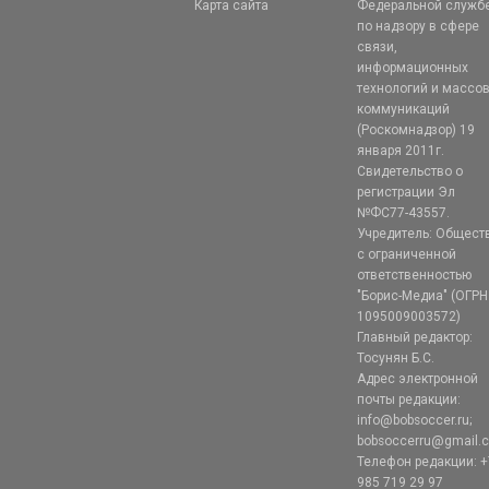
Карта сайта
Федеральной служб
по надзору в сфере
связи,
информационных
технологий и массо
коммуникаций
(Роскомнадзор) 19
января 2011г.
Свидетельство о
регистрации Эл
№ФС77-43557.
Учредитель: Общест
с ограниченной
ответственностью
"Борис-Медиа" (ОГРН
1095009003572)
Главный редактор:
Тосунян Б.С.
Адрес электронной
почты редакции:
info@bobsoccer.ru;
bobsoccerru@gmail.
Телефон редакции: +
985 719 29 97