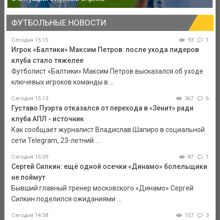
ФУТБОЛЬНЫЕ НОВОСТИ
Сегодня 15:15
93
1
Игрок «Балтики» Максим Петров: после ухода лидеров
клуба стало тяжелее
Футболист «Балтики» Максим Петров высказался об уходе
ключевых игроков команды в ...
Сегодня 15:13
367
6
Густаво Пуэрта отказался от перехода в «Зенит» ради
клуба АПЛ - источник
Как сообщает журналист Владислав Шапиро в социальной
сети Telegram, 23-летний ...
Сегодня 15:09
87
1
Сергей Силкин: ещё одной осечки «Динамо» болельщики
не поймут
Бывший главный тренер московского «Динамо» Сергей
Силкин поделился ожиданиями ...
Сегодня 14:58
157
3