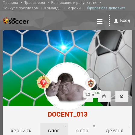
Правила
Трансферы
Расписание и результаты
Конкурс прогнозов
Команды
Игроки
Фрибет без депозита
Вход
3209
3.2 m
DOCENT_013
0
0
1
ХРОНИКА
БЛОГ
ФОТО
ДРУЗЬЯ