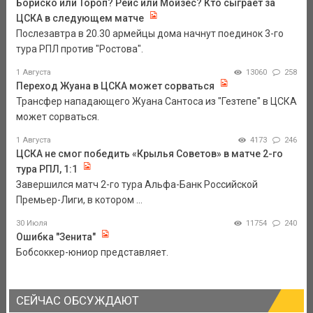
Бориско или Тороп? Рейс или Мойзес? Кто сыграет за
ЦСКА в следующем матче
Послезавтра в 20.30 армейцы дома начнут поединок 3-го
тура РПЛ против "Ростова".
1 Августа
13060
258
Переход Жуана в ЦСКА может сорваться
Трансфер нападающего Жуана Сантоса из "Гезтепе" в ЦСКА
может сорваться.
1 Августа
4173
246
ЦСКА не смог победить «Крылья Советов» в матче 2-го
тура РПЛ, 1:1
Завершился матч 2-го тура Альфа-Банк Российской
Премьер-Лиги, в котором ...
30 Июля
11754
240
Ошибка "Зенита"
Бобсоккер-юниор представляет.
СЕЙЧАС ОБСУЖДАЮТ