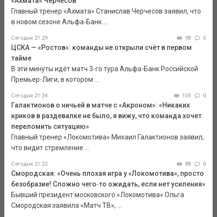
«Ахмата» Черчесов
Главный тренер «Ахмата» Станислав Черчесов заявил, что
в новом сезоне Альфа‑Банк ...
Сегодня 21:29
98
0
ЦСКА — «Ростов»: команды не открыли счёт в первом
тайме
В эти минуты идёт матч 3-го тура Альфа-Банк Российской
Премьер-Лиги, в котором ...
Сегодня 21:24
105
0
Галактионов о ничьей в матче с «Акроном»: «Никаких
криков в раздевалке не было, я вижу, что команда хочет
переломить ситуацию»
Главный тренер «Локомотива» Михаил Галактионов заявил,
что видит стремление ...
Сегодня 21:22
88
0
Смородская: «Очень плохая игра у «Локомотива», просто
безобразие! Сложно чего‑то ожидать, если нет усиления»
Бывший президент московского «Локомотива» Ольга
Смородская заявила «Матч ТВ», ...