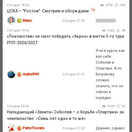
Сегодня 18:03
6700
449
ЦСКА – "Ростов". Смотрим и обсуждаем
Макс
)))))))))))))))))
Сегодня 21:59
Сегодня 19:56
1066
48
«Локомотив» не смог победить «Акрон» в матче 3-го тура
РПЛ-2026/2027
Я не в курсе, как
вёл себя
Соболев в
Спартаке. А по
maksi999
Батракову
Сегодня 21:57
сложно
сказать, что он
сейчас в
порядке.
Сегодня 20:04
1023
35
Нападающий «Зенита» Соболев — о борьбе «Спартака» за
чемпионство: «Семь лет одно и то же»
PetroTvorets
Дерьмо, однако
Сегодня 21:52