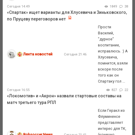
Сегодня 14:49
1849
38
«Спартак» ищет варианты для Хлусевича и Зиньковского,
по Пруцеву переговоров нет
Прости
Василий,
"дурное"
воспитание,
исправлюсь. :) А
Лента новостей
Сегодня 21:46
Хлусевича,
помнится, взяли
вскоре после
того как он
Спартаку гол ...
Сегодня 16:55
827
22
«Локомотив» и «Акрон» назвали стартовые составы на
матч третьего тура РПЛ
Если Геракл из
Флуминенсе
представляет
интерес для ТК,
Bobsoccer News
(конечно,
Сегодня 21:41