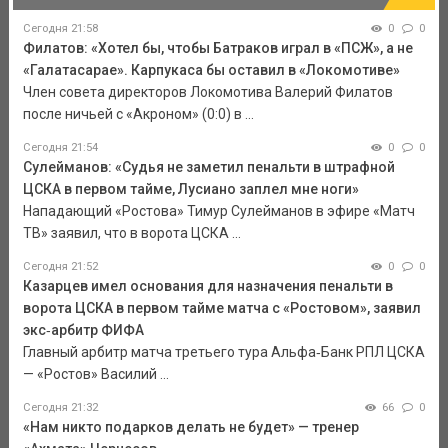
Сегодня 21:58
0
0
Филатов: «Хотел бы, чтобы Батраков играл в «ПСЖ», а не
«Галатасарае». Карпукаса бы оставил в «Локомотиве»
Член совета директоров Локомотива Валерий Филатов
после ничьей с «Акроном» (0:0) в ...
Сегодня 21:54
0
0
Сулейманов: «Судья не заметил пенальти в штрафной
ЦСКА в первом тайме, Лусиано заплел мне ноги»
Нападающий «Ростова» Тимур Сулейманов в эфире «Матч
ТВ» заявил, что в ворота ЦСКА ...
Сегодня 21:52
0
0
Казарцев имел основания для назначения пенальти в
ворота ЦСКА в первом тайме матча с «Ростовом», заявил
экс‑арбитр ФИФА
Главный арбитр матча третьего тура Альфа‑Банк РПЛ ЦСКА
— «Ростов» Василий ...
Сегодня 21:32
66
0
«Нам никто подарков делать не будет» — тренер