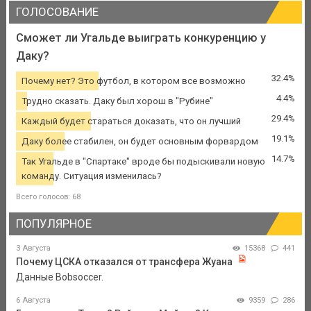
ГОЛОСОВАНИЕ
Сможет ли Угальде выиграть конкуренцию у
Даку?
32.4%
Почему нет? Это футбол, в котором все возможно
4.4%
Трудно сказать. Даку был хорош в "Рубине"
29.4%
Каждый будет стараться доказать, что он лучший
19.1%
Даку более стабилен, он будет основным форвардом
14.7%
Так Угальде в "Спартаке" вроде бы подыскивали новую
команду. Ситуация изменилась?
Всего голосов: 68
ПОПУЛЯРНОЕ
3 Августа
15368
441
Почему ЦСКА отказался от трансфера Жуана
Данные Bobsoccer.
6 Августа
9359
286