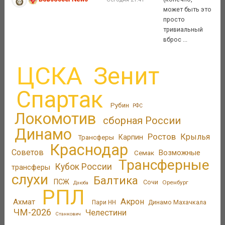
может быть это
просто
тривиальный
вброс ...
ЦСКА
Зенит
Спартак
Рубин
РФС
Локомотив
сборная России
Динамо
Ростов
Крылья
Трансферы
Карпин
Краснодар
Советов
Возможные
Семак
Трансферные
Кубок России
трансферы
слухи
Балтика
ПСЖ
Сочи
Оренбург
Дзюба
РПЛ
Акрон
Ахмат
Пари НН
Динамо Махачкала
ЧМ-2026
Челестини
Станкович