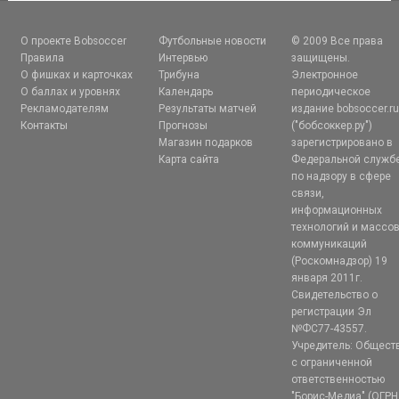
О проекте Bobsoccer
Футбольные новости
© 2009 Все права
Правила
Интервью
защищены.
О фишках и карточках
Трибуна
Электронное
О баллах и уровнях
Календарь
периодическое
Рекламодателям
Результаты матчей
издание bobsoccer.r
Контакты
Прогнозы
("бобсоккер.ру")
Магазин подарков
зарегистрировано в
Карта сайта
Федеральной служб
по надзору в сфере
связи,
информационных
технологий и массо
коммуникаций
(Роскомнадзор) 19
января 2011г.
Свидетельство о
регистрации Эл
№ФС77-43557.
Учредитель: Общест
с ограниченной
ответственностью
"Борис-Медиа" (ОГРН