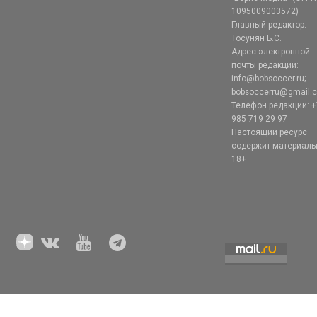
1095009003572)
Главный редактор:
Тосунян Б.С.
Адрес электронной
почты редакции:
info@bobsoccer.ru;
bobsoccerru@gmail.
Телефон редакции: +
985 719 29 97
Настоящий ресурс
содержит материал
18+