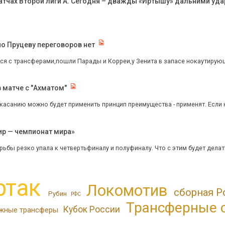
 матчах Второй лиги А. Сегодня – дважды «Иртышу» дальними уд
по Пруцеву переговоров нет
кся с трансферами,пошли Парады и Корреи,у Зенита в запасе нокаутирую
в матче с "Ахматом"
касанию можно будет применить принцип преимущества - применят. Если н
ир — чемпионат мира»
рьбы резко упала к четвертьфиналу и полуфиналу. Что с этим будет делать
ртак
Локомотив
сборная Р
Рубин
РФС
Трансферные 
Кубок России
жные трансферы