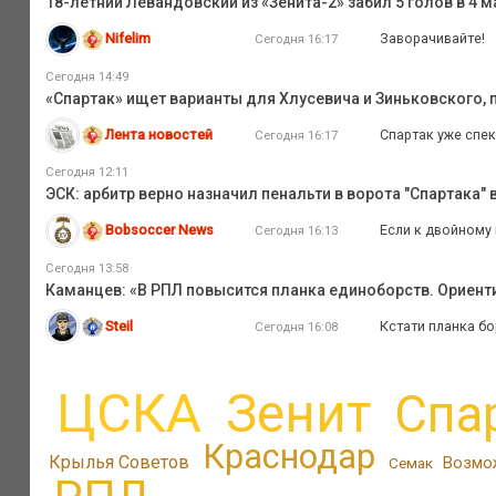
18-летний Левандовский из «Зенита-2» забил 5 голов в 4
Nifelim
Заворачивайте!
Сегодня 16:17
Сегодня 14:49
«Спартак» ищет варианты для Хлусевича и Зиньковского, 
Лента новостей
Спартак уже спе
Сегодня 16:17
Сегодня 12:11
ЭСК: арбитр верно назначил пенальти в ворота "Спартака" 
Bobsoccer News
Если к двойному 
Сегодня 16:13
Сегодня 13:58
Каманцев: «В РПЛ повысится планка единоборств. Ориент
Steil
Кстати планка бо
Сегодня 16:08
ЦСКА
Зенит
Спа
Краснодар
Крылья Советов
Возмо
Семак