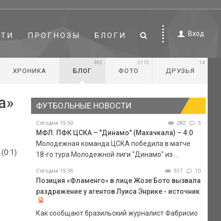
Вход
СТИ
ПРОГНОЗЫ
БЛОГИ
392
2172
14
ХРОНИКА
БЛОГ
ФОТО
ДРУЗЬЯ
а»
ФУТБОЛЬНЫЕ НОВОСТИ
Сегодня 15:50
282
5
МФЛ. ПФК ЦСКА – "Динамо" (Махачкала) – 4:0
Молодежная команда ЦСКА победила в матче
(0:1)
18-го тура Молодежной лиги "Динамо" из ...
Сегодня 15:35
517
10
Позиция «Фламенго» в лице Жозе Бото вызвала
раздражение у агентов Луиса Энрике - источник
Как сообщают бразильский журналист Фабрисио