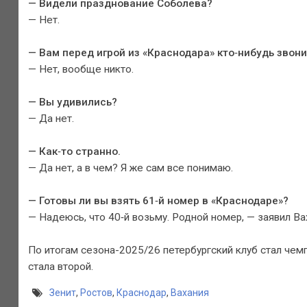
— Видели празднование Соболева?
— Нет.
— Вам перед игрой из «Краснодара» кто‑нибудь звон
— Нет, вообще никто.
— Вы удивились?
— Да нет.
— Как‑то странно.
— Да нет, а в чем? Я же сам все понимаю.
— Готовы ли вы взять 61‑й номер в «Краснодаре»?
— Надеюсь, что 40‑й возьму. Родной номер, — заявил Ва
По итогам сезона-2025/26 петербургский клуб стал чем
стала второй.
Зенит
,
Ростов
,
Краснодар
,
Вахания