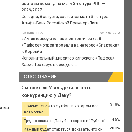
составы команд на матч 3-го тура РПЛ —
2026/2027
Сегодня, 8 августа, состоится матч 3-го тура
Альфа-Банк Российской Премьер-Лиги ...
Сегодня 14:27
585
3
«Им интересуются все, он топ-игрок». В
«Пафосе» отреагировали на интерес «Спартака»
к Коррейе
Исполнительный директор кипрского «Пафоса»
Харис Теохарус в беседе с ...
ГОЛОСОВАНИЕ
Сможет ли Угальде выиграть
конкуренцию у Даку?
31.8%
Почему нет? Это футбол, в котором все
анда
возможно
4.5%
Трудно сказать. Даку был хорош в "Рубине"
28.8%
Каждый будет стараться доказать, что он