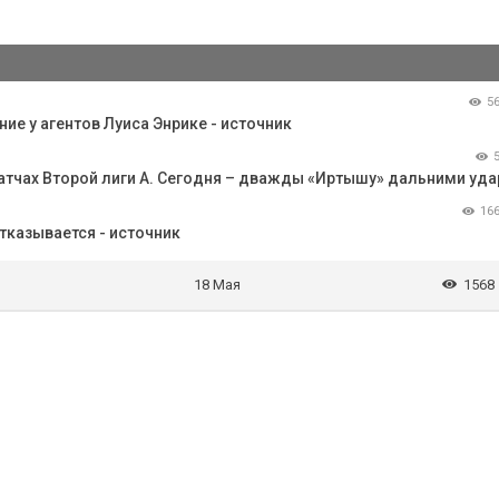
5
е у агентов Луиса Энрике - источник
 матчах Второй лиги А. Сегодня – дважды «Иртышу» дальними уд
16
отказывается - источник
18 Мая
1568