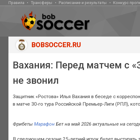
Правила
Трансферы
Расписание и результаты
Конкурс прог
BOBSOCCER.RU
Вахания: Перед матчем с «
не звонил
Защитник «Ростова» Илья Вахания в беседе с корреспон
в матче 30‑го тура Российской Премьер‑Лиги (РПЛ), кот
Фрибеты
Марафон
Бет на май 2026 актуальные на сегод
В следующем сезоне 25-летний игрок будет выступать з