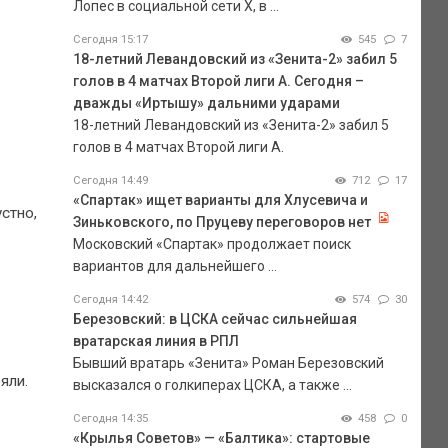
Лопес в социальной сети Х, в ...
Сегодня 15:17
545
7
18-летний Левандовский из «Зенита-2» забил 5
голов в 4 матчах Второй лиги А. Сегодня –
дважды «Иртышу» дальними ударами
18-летний Левандовский из «Зенита-2» забил 5
голов в 4 матчах Второй лиги А.
Сегодня 14:49
712
17
«Спартак» ищет варианты для Хлусевича и
устно,
Зиньковского, по Пруцеву переговоров нет
Московский «Спартак» продолжает поиск
вариантов для дальнейшего ...
Сегодня 14:42
574
30
Березовский: в ЦСКА сейчас сильнейшая
вратарская линия в РПЛ
Бывший вратарь «Зенита» Роман Березовский
яли.
высказался о голкиперах ЦСКА, а также ...
Сегодня 14:35
458
0
«Крылья Советов» — «Балтика»: стартовые