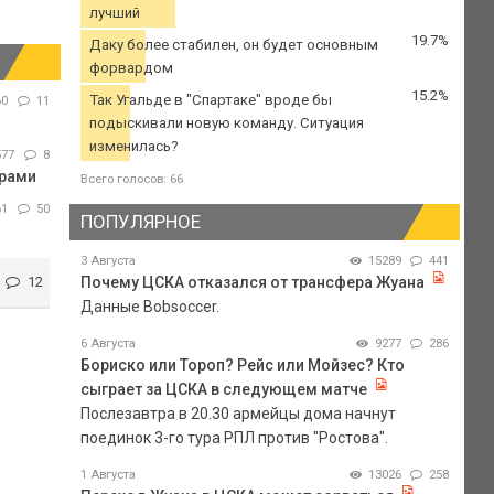
лучший
19.7%
Даку более стабилен, он будет основным
форвардом
15.2%
Так Угальде в "Спартаке" вроде бы
60
11
подыскивали новую команду. Ситуация
изменилась?
577
8
арами
Всего голосов: 66
61
50
ПОПУЛЯРНОЕ
3 Августа
15289
441
12
Почему ЦСКА отказался от трансфера Жуана
Данные Bobsoccer.
6 Августа
9277
286
Бориско или Тороп? Рейс или Мойзес? Кто
сыграет за ЦСКА в следующем матче
Послезавтра в 20.30 армейцы дома начнут
поединок 3-го тура РПЛ против "Ростова".
1 Августа
13026
258