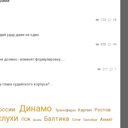
арами
723
18
щмй удар,даже не один.
828
49
е должно - изменят формулировку. ...
217
7
 глава судейского корпуса? ...
Динамо
оссии
Ростов
Трансферы
Карпин
слухи
Балтика
Ахмат
ПСЖ
Сочи
Оренбург
Дзюба