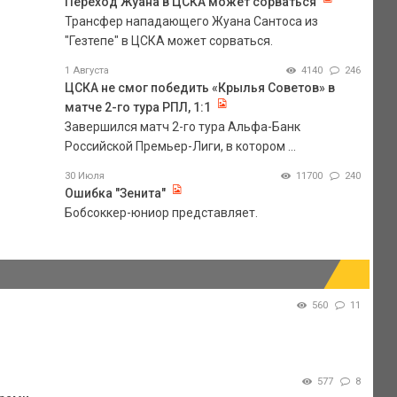
Переход Жуана в ЦСКА может сорваться
Трансфер нападающего Жуана Сантоса из
"Гезтепе" в ЦСКА может сорваться.
1 Августа
4140
246
ЦСКА не смог победить «Крылья Советов» в
матче 2-го тура РПЛ, 1:1
Завершился матч 2-го тура Альфа-Банк
Российской Премьер-Лиги, в котором ...
30 Июля
11700
240
Ошибка "Зенита"
Бобсоккер-юниор представляет.
560
11
577
8