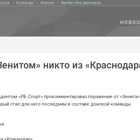
нозов
Команды
Игроки
Фрибет без депозита
НОВО
Зенитом» никто из «Краснодар
дентом «РБ Спорт» прокомментировал поражение от «Зенита» 
орый стал для него последним в составе донской команды.
ня
.
а «Краснодар».